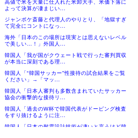
高値で米を大量に仕入れた米卸大手、米価下落に
よって決算が凄まじい...
ジャンポケ斎藤と代理人のやりとり、「地獄すぎ
て完全にコントになっ...
海外「日本のこの場所は現実とは思えないレベル
で美しい…！」外国人...
韓国人「我が国がクウェート戦で行った審判買収
が本当に深刻である理...
韓国人「“韓国サッカー”性接待の試合結果をご覧
ください」→「マッ...
韓国人「日本人審判も多数含まれていたサッカー
協会の衝撃的な接待リ...
韓国人「過去のW杯で韓国代表がドーピング検査
をすり抜けるように注...
韓国人「日本の耐震設計技術が凄いと言うけど韓
国の圧勝だよね？」