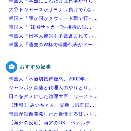
韓国人「本当にこれだけは日本がうら...
大谷ドジャースがサヨナラ負けで7連...
韓国人「我が国がクウェート戦で行っ...
韓国人「“韓国サッカー”性接待の試...
韓国人「日本人審判も多数含まれてい...
韓国人「過去のW杯で韓国代表がドー...
韓国人「日本の耐震設計技術が凄いと...
おすすめ記事
韓国人「不適切接待疑惑、2002年...
Powered by livedoor 相互RSS
ジャンポケ斎藤と代理人のやりとり、...
日本をダメにした総理大臣、ワースト...
【速報】 みいちゃん、覚醒し戦闘民...
韓国が独自開発したと自慢する甘いト...
【海外の反応】南アのGK、ペナルテ...