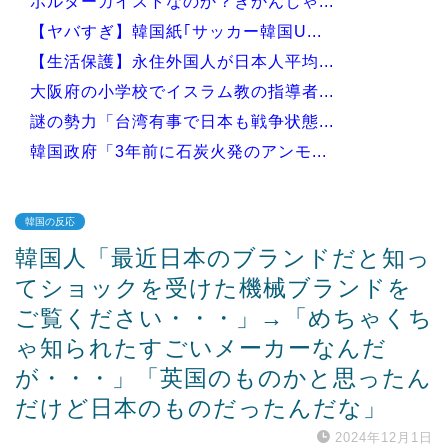
ポルターガイストなのか？きかんしゃ...
【ヤバすぎ】韓国紙｢サッカー韓国U...
【生活保護】永住外国人が日本人平均...
大阪府の小学校でイスラム教の指導者...
謎の勢力「台湾有事で日本も戦争状態...
韓国政府「3年前に石炭火発のアンモ...
韓国の反応
韓国人「最近日本のブランドだと知っ
Powered by livedoor 相互RSS
てショックを受けた機械ブランドを
ご覧ください・・・」→「めちゃくち
ゃ知られたすごいメーカーなんだ
が・・・」「英国のものかと思ったん
だけど日本のものだったんだな」
2024年12月1日