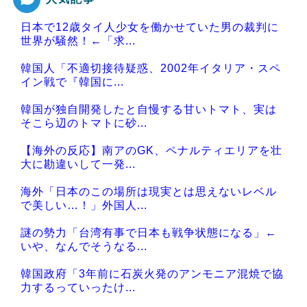
Powered by livedoor 相互RSS
日本で12歳タイ人少女を働かせていた男の裁判に
世界が騒然！←「求...
韓国人「不適切接待疑惑、2002年イタリア・スペ
イン戦で『韓国に...
韓国が独自開発したと自慢する甘いトマト、実は
そこら辺のトマトに砂...
【海外の反応】南アのGK、ペナルティエリアを壮
大に勘違いして一発...
海外「日本のこの場所は現実とは思えないレベル
で美しい…！」外国人...
謎の勢力「台湾有事で日本も戦争状態になる」←
いや、なんでそうなる...
韓国政府「3年前に石炭火発のアンモニア混焼で協
力するっていったけ...