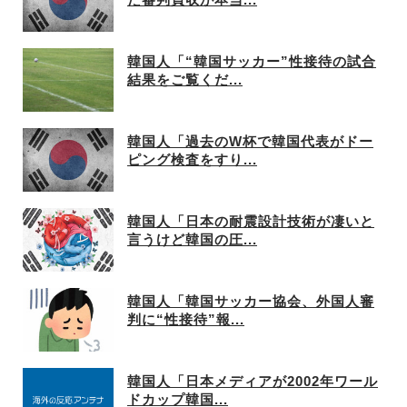
韓国人「“韓国サッカー”性接待の試合
結果をご覧くだ...
韓国人「過去のW杯で韓国代表がドー
ピング検査をすり...
韓国人「日本の耐震設計技術が凄いと
言うけど韓国の圧...
韓国人「韓国サッカー協会、外国人審
判に“性接待”報...
韓国人「日本メディアが2002年ワール
ドカップ韓国...