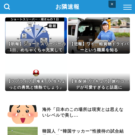
×
お隣速報
【朗報】ショートスリーパーの
【悲報】ワイ、軽貨物ドライバ
1日、めちゃくちゃ充実して
ーという職業を知る
る……これ革命やろｗｗｗｗｗ
ｗｗｗ
【ラブライブ】海未「人生ちょ
【名探偵プリキュア】旅行コー
っとの勇気と情熱でしょう」
デが可愛すぎると話題に
【IF】
海外「日本のこの場所は現実とは思えな
いレベルで美し...
韓国人「“韓国サッカー”性接待の試合結