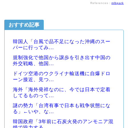
References：
mlbpark
おすすめ記事
韓国人「台風で品不足になった沖縄のスー
パーに行ってみ...
規制強化で他国から譲歩を引き出す中国の
外交戦略、他国...
ドイツ空港のウクライナ輸送機に自爆ドロ
ーン接近、見つ...
海外「海外発祥なのに、今では日本で定着
してるものって...
謎の勢力「台湾有事で日本も戦争状態にな
る」←いや、な...
韓国政府「3年前に石炭火発のアンモニア混
焼で協力する...