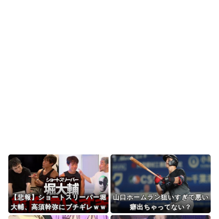
大地震が起きても手術をやり遂げる日本の医療チ
ーム、海外でも凄すぎ...
海外「さすが日本！」日本とドイツの仕事効率の
差が分かる数字に海外...
【海外の反応】ベトナム人「ベトナムは先進国よ
りも数学に秀でている...
海外10代「日本を好意的に見ている？それとも否
定的に見ている？投...
Powered by livedoor 相互RSS
【悲報】ショートスリーパー堀
山口ホームラン狙いすぎて悪い
大輔、高須幹弥にブチギレｗｗ
癖出ちゃってない？
ｗｗｗ