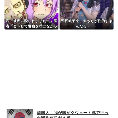
私「彼氏に殴られました…」医
五百城茉央、太ももが性的すぎ
者「どうして警察を呼ばなかっ
んだろ・・・
たの？」→医師の厳しい一言で
考え方が変わり…
韓国人「我が国がクウェート戦で行っ
た審判買収が本当...