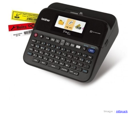
Image：
mlbpark