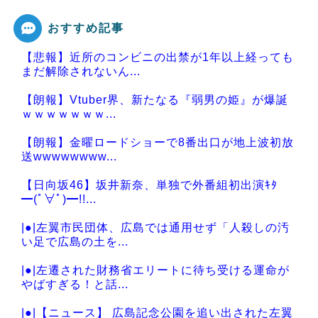
おすすめ記事
【悲報】近所のコンビニの出禁が1年以上経っても
Powered by livedoor 相互RSS
まだ解除されないん...
【朗報】Vtuber界、新たなる『弱男の姫』が爆誕
ｗｗｗｗｗｗｗ...
【朗報】金曜ロードショーで8番出口が地上波初放
送wwwwwwww...
【日向坂46】坂井新奈、単独で外番組初出演ｷﾀ
━(ﾟ∀ﾟ)━!!...
|●|左翼市民団体、広島では通用せず「人殺しの汚
い足で広島の土を...
|●|左遷された財務省エリートに待ち受ける運命が
やばすぎる！と話...
|●|【ニュース】 広島記念公園を追い出された左翼