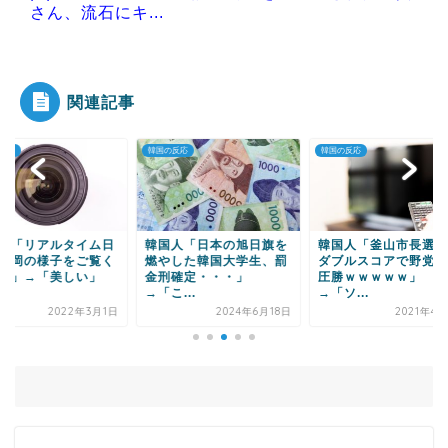
さん、流石にキ...
|●|国連が事実上の機能停止に陥りつつあると関係
者が告白、特に役...
関連記事
の反応
韓国の反応
韓国の反応
Powered by livedoor 相互RSS
国人「日本の旭日旗を
韓国人「釜山市長選挙、
韓国人「日本に観光
やした韓国大学生、罰
ダブルスコアで野党候補
殺到・・・現在日本
刑確定・・・」
圧勝ｗｗｗｗｗ」
で起こっている問題
こ...
→「ソ...
ご...
2024年6月18日
2021年4月7日
2023年10