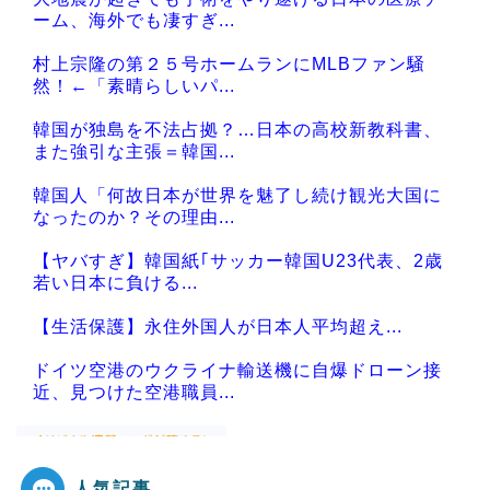
ーム、海外でも凄すぎ...
村上宗隆の第２５号ホームランにMLBファン騒
然！←「素晴らしいパ...
韓国が独島を不法占拠？…日本の高校新教科書、
また強引な主張＝韓国...
韓国人「何故日本が世界を魅了し続け観光大国に
なったのか？その理由...
【ヤバすぎ】韓国紙｢サッカー韓国U23代表、2歳
若い日本に負ける...
【生活保護】永住外国人が日本人平均超え...
ドイツ空港のウクライナ輸送機に自爆ドローン接
近、見つけた空港職員...
人気記事