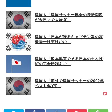
韓国人「韓国サッカー協会の接待問題
が今日まで大騒ぎ...
韓国人「日本が誇るキャプテン翼の高
橋陽一は実は〇〇...
韓国人「熊本地震で見る日本の土木技
術の完全勝利をご...
韓国人「海外で韓国サッカーの2002年
ベスト4の実...