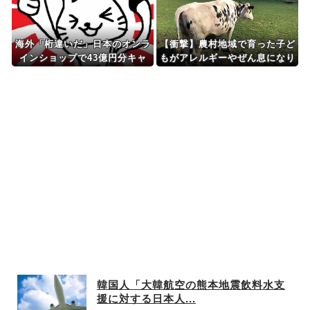
海外「桁違いだ」日本のオンラ
【衝撃】農村地域で育った子ど
インショップで43億円分キャ
もがアレルギーやぜん息になり
ンセルした女に海外びっくり仰
にくい『農場効果』を引き起こ
天！（海外の反応）
す細菌が判明
韓国人「大韓航空の熊本地震飲料水支
援に対する日本人...