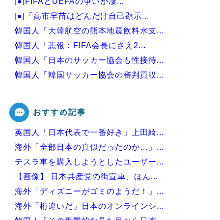
|●|FIFAとUEFAの争いが凄...
|●|「高市早苗はどんだけ自己顕示...
韓国人「大韓航空の熊本地震飲料水支...
韓国人「悲報：FIFA会長にさえ2...
韓国人「日本のサッカー協会も性接待...
韓国人「韓国サッカー協会の審判買収...
韓国人「今海外で韓国2002W杯ベ...
おすすめ記事
英国人「日本代表で一番好き」上田綺...
Powered by livedoor 相互RSS
海外「全部日本の真似だったのか…」...
テスラ車を購入しようとしたユーザー...
【画像】 日本共産党の街宣車、ほん...
海外「ディズニーがゴミのようだ！」...
海外「桁違いだ」日本のオンラインシ...