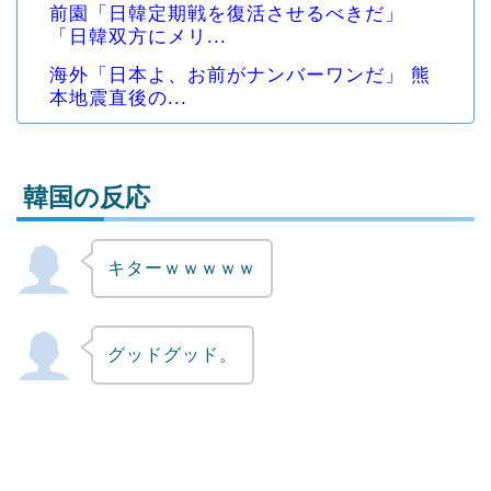
前園「日韓定期戦を復活させるべきだ」
「日韓双方にメリ...
海外「日本よ、お前がナンバーワンだ」 熊
本地震直後の...
韓国の反応
キターｗｗｗｗｗ
Powered by livedoor 相互RSS
グッドグッド。