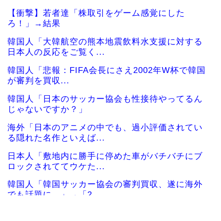
【衝撃】若者達「株取引をゲーム感覚にした
ろ！」→結果
韓国人「大韓航空の熊本地震飲料水支援に対する
日本人の反応をご覧く...
韓国人「悲報：FIFA会長にさえ2002年W杯で韓国
が審判を買収...
韓国人「日本のサッカー協会も性接待やってるん
じゃないですか？」
海外「日本のアニメの中でも、過小評価されてい
る隠れた名作といえば...
日本人「敷地内に勝手に停めた車がバチバチにブ
ロックされててウケた...
韓国人「韓国サッカー協会の審判買収、遂に海外
でも話題に…」→「2...
韓国人「今海外で韓国2002W杯ベスト4も怪しい