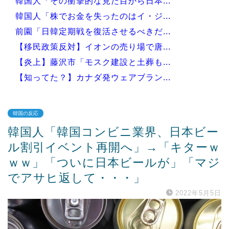
韓国人「その衝撃的な見た目から日本...
韓国人「株でお金を失ったのはイ・ジ...
前園「日韓定期戦を復活させるべきだ...
【移民政策反対】イオンの売り場で唐...
【炎上】藤沢市「モスク建設と土葬も...
【知ってた？】カナダ発ウェアブラン...
韓国の反応
韓国人「韓国コンビニ業界、日本ビー
Powered by livedoor 相互RSS
ル割引イベント再開へ」→「キターｗ
ｗｗ」「ついに日本ビールが」「マジ
でアサヒ返して・・・」
2022年5月5日