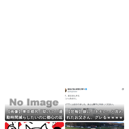
と言われてるよ！...
海外の反応：韓国サッカー協会、国際審判員らを
性接待
海外の反応：熊本の病院で手術中に熊本地震が発
生、大揺れの中でも患...
海外「先進国で日本だけパスポート所有率が低す
ぎる、何故なのか」
Powered by livedoor 相互RSS
【画像】東京都民「助けて！通
【悲報】娘に「キモい」と言わ
勤時間減らしたいのに都心の近
れたお父さん、グレるｗｗｗｗ
くが最低10万払わないと住め
ないの！」