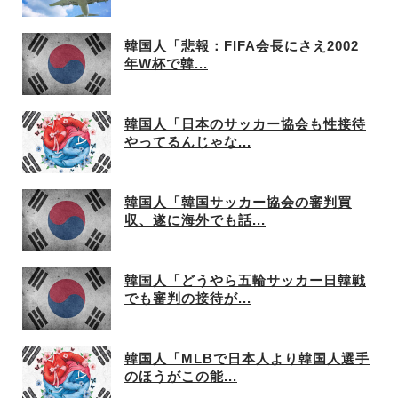
韓国人「悲報：FIFA会長にさえ2002
年W杯で韓...
韓国人「日本のサッカー協会も性接待
やってるんじゃな...
韓国人「韓国サッカー協会の審判買
収、遂に海外でも話...
韓国人「どうやら五輪サッカー日韓戦
でも審判の接待が...
韓国人「MLBで日本人より韓国人選手
のほうがこの能...