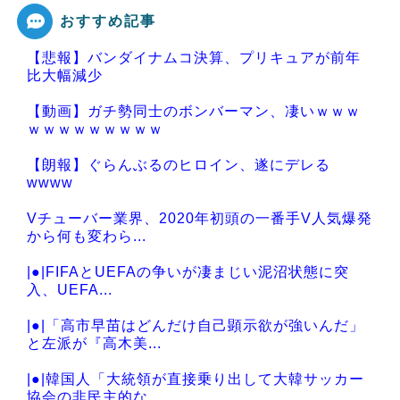
おすすめ記事
【悲報】バンダイナムコ決算、プリキュアが前年
Powered by livedoor 相互RSS
比大幅減少
【動画】ガチ勢同士のボンバーマン、凄いｗｗｗ
ｗｗｗｗｗｗｗｗｗ
【朗報】ぐらんぶるのヒロイン、遂にデレる
wwww
Vチューバー業界、2020年初頭の一番手V人気爆発
から何も変わら...
|●|FIFAとUEFAの争いが凄まじい泥沼状態に突
入、UEFA...
|●|「高市早苗はどんだけ自己顕示欲が強いんだ」
と左派が『高木美...
|●|韓国人「大統領が直接乗り出して大韓サッカー
協会の非民主的な...