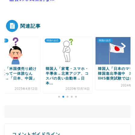
|●|王洪文とは何者か——紡績工場の保安員が38歳
で党副主席にな...
関連記事
の反応
韓国の反応
韓国の反応
Powered by livedoor 相互RSS
国人「家電・スマホ・
韓国人「日本のマツダ、
韓国人「日本人はな
導体→北東アジア、コ
韓国進出準備中 米国
韓国に来るんだ？韓
パの良い自動車→日
IIHS衝突試験では全体...
り何もかも上位互換
.
日...
2024年7月5日
2020年10月14日
2025年8
コメントガイドライン