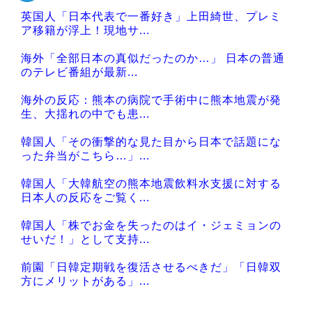
英国人「日本代表で一番好き」上田綺世、プレミ
Powered by livedoor 相互RSS
ア移籍が浮上！現地サ...
海外「全部日本の真似だったのか…」 日本の普通
のテレビ番組が最新...
海外の反応：熊本の病院で手術中に熊本地震が発
生、大揺れの中でも患...
韓国人「その衝撃的な見た目から日本で話題にな
った弁当がこちら…」...
韓国人「大韓航空の熊本地震飲料水支援に対する
日本人の反応をご覧く...
韓国人「株でお金を失ったのはイ・ジェミョンの
せいだ！」として支持...
前園「日韓定期戦を復活させるべきだ」「日韓双
方にメリットがある」...