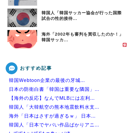
韓国人「韓国サッカー協会が行った国際
試合の性的接待...
海外「2002年も審判を買収したのか！」
韓国サッカ...
おすすめ記事
韓国Webtoon企業の最後の牙城...
日本の防衛白書「韓国は重要な隣国」...
【海外の反応】なんでMLBには左利...
韓国人「大韓航空の熊本地震飲料水支...
海外「日本はさすが過ぎるｗ」 日本...
韓国人「日本でヤバい作品ばかりアニ...