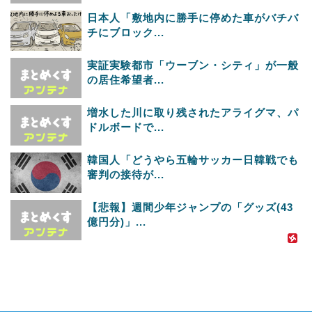
日本人「敷地内に勝手に停めた車がバチバ
チにブロック...
実証実験都市「ウーブン・シティ」が一般
の居住希望者...
増水した川に取り残されたアライグマ、パ
ドルボードで...
韓国人「どうやら五輪サッカー日韓戦でも
審判の接待が...
【悲報】週間少年ジャンプの「グッズ(43
億円分)」...