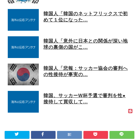
韓国人「韓国のネットフリックスで初
めて１位になった...
韓国人「意外に日本との関係が深い地
球の裏側の国がこ...
韓国人「悲報：サッカー協会の審判へ
の性接待が事実の...
韓国、サッカーW杯予選で審判を性●
接待して買収して...