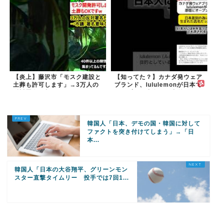
【炎上】藤沢市「モスク建設と
【知ってた？】カナダ発ウェア
土葬も許可します」→3万人の
ブランド、lululemonが日本で
反対署名も却下
オープン→店名は日本差別から
できた？
韓国人「日本、デモの国・韓国に対して
ファクトを突き付けてしまう」→「日
本...
韓国人「日本の大谷翔平、グリーンモン
スター直撃タイムリー 投手では7回1...