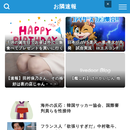
×
お隣速報
子供の誕生日でお昼は外でご飯
日本ハムVS楽天 達 孝太が先
食べてプレゼントを買いに行く
発 試合実況 inエスコンF
予定。しかし出掛ける直前娘の
18:00〜
友達が来て一緒に連れて行くこ
とに...
【速報】田村保乃さん、その格
【艦これ】けーかいじん 他
好は夜の店じゃん・・・
海外の反応：韓国サッカー協会、国際審
判員らを性接待
フランス人「欲張りすぎだ」中村敬斗、