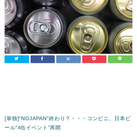
[単独]“NOJAPAN”終わり？・・・コンビニ、日本ビ
ール“4缶イベント”再開