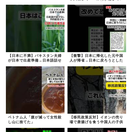
るのか #外国人 #共生社会
#japan
【日本に不満】パキスタン夫婦
【衝撃】日本に帰化した元中国
が日本で出産準備→日本語話せ
人が帰省→日本に戻ろうとした
ないため病院に断られる
ら…
ベトナム人「腹が減って女性殺
【移民政策反対】イオンの売り
し山に捨てた」
場で唐揚げを食う中国人の子供