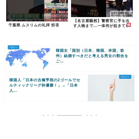
【名古屋騒然】警察官に手を出
千葉県 ムスリムの礼拝 拒否
す人物まで…一体何が起きてい
るのか #外国人 #共生社会
#japan
韓国女「国別（日本、韓国、米国、欧
州）結婚すべきだと考える男女の割合を
ご...
韓国人「日本の古橋亨梧の2ゴールでセ
ルティックリーグ杯優勝！」→「日本
人...