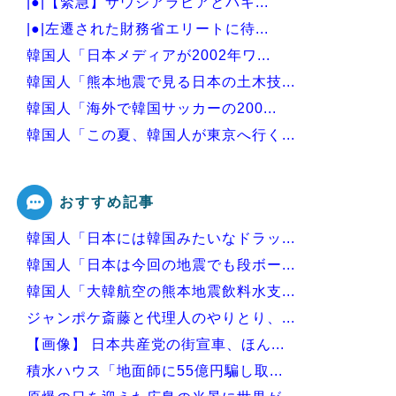
|●|【緊急】サウジアラビアとパキ...
|●|左遷された財務省エリートに待...
韓国人「日本メディアが2002年ワ...
韓国人「熊本地震で見る日本の土木技...
韓国人「海外で韓国サッカーの200...
韓国人「この夏、韓国人が東京へ行く...
韓国人「韓国に10年間の出場権剥奪...
おすすめ記事
韓国人「日本には韓国みたいなドラッ...
Powered by livedoor 相互RSS
韓国人「日本は今回の地震でも段ボー...
韓国人「大韓航空の熊本地震飲料水支...
ジャンポケ斎藤と代理人のやりとり、...
【画像】 日本共産党の街宣車、ほん...
積水ハウス「地面師に55億円騙し取...