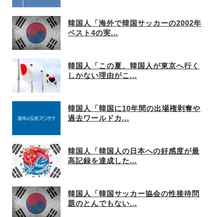
韓国人「海外で韓国サッカーの2002年
ベスト4の実...
韓国人「この夏、韓国人が東京へ行く
しかない理由がこ...
韓国人「韓国に10年間の出場権剥奪や
過去ワールドカ...
韓国人「韓国人の日本への好感度が最
高記録を達成した...
韓国人「韓国サッカー協会の性接待問
題のとんでもない...