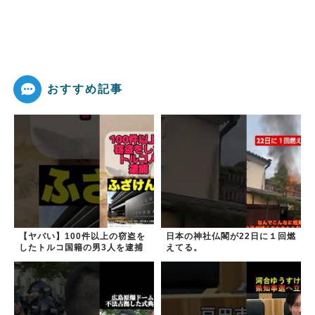
おすすめ記事
【ヤバい】100件以上の窃盗を
日本の神社仏閣が22日に１回燃
したトルコ国籍の男3人を逮捕
えてる。
#移民 #外国人