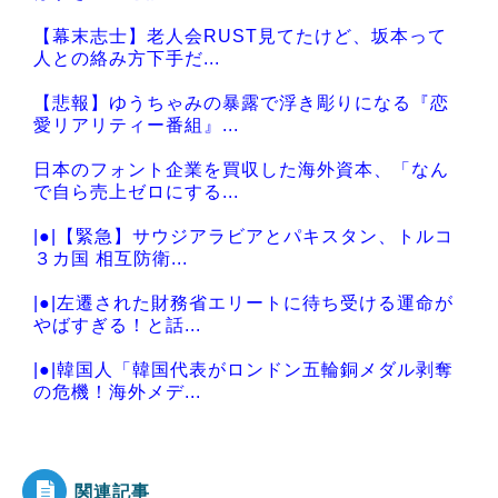
【幕末志士】老人会RUST見てたけど、坂本って
人との絡み方下手だ...
【悲報】ゆうちゃみの暴露で浮き彫りになる『恋
愛リアリティー番組』...
日本のフォント企業を買収した海外資本、「なん
で自ら売上ゼロにする...
|●|【緊急】サウジアラビアとパキスタン、トルコ
３カ国 相互防衛...
|●|左遷された財務省エリートに待ち受ける運命が
やばすぎる！と話...
|●|韓国人「韓国代表がロンドン五輪銅メダル剥奪
の危機！海外メデ...
|●|韓国人「韓国に10年間の出場権剥奪や過去ワー
ルドカップ、オ...
関連記事