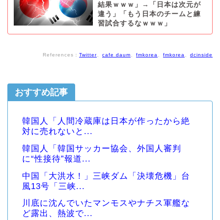
結果ｗｗｗ」→「日本は次元が
違う」「もう日本のチームと練
習試合するなｗｗｗ」
References：
Twitter
、
cafe daum
、
fmkorea
、
fmkorea
、
dcinside
おすすめ記事
韓国人「人間冷蔵庫は日本が作ったから絶
対に売れないと...
韓国人「韓国サッカー協会、外国人審判
に“性接待”報道...
中国「大洪水！」三峡ダム「決壊危機」台
風13号「三峡...
川底に沈んでいたマンモスやナチス軍艦な
ど露出、熱波で...