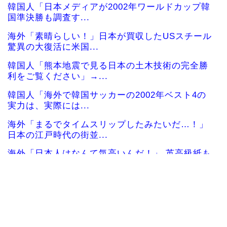
韓国人「日本メディアが2002年ワールドカップ韓
国準決勝も調査す...
海外「素晴らしい！」日本が買収したUSスチール
驚異の大復活に米国...
韓国人「熊本地震で見る日本の土木技術の完全勝
利をご覧ください」→...
韓国人「海外で韓国サッカーの2002年ベスト4の
実力は、実際には...
海外「まるでタイムスリップしたみたいだ…！」
日本の江戸時代の街並...
海外「日本人はなんて気高いんだ！」 英高級紙も
驚愕した極限の中の...
海外の反応：任天堂が熊本地震で無償修理対応
韓国人「この夏、韓国人が東京へ行くしかない理
由がこちら…」→「快...