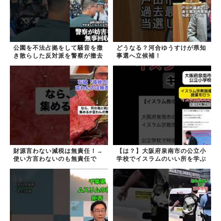
公園を不法占拠をして騒音を撒
どうなる？河合ゆうすけが県知
き散らした反対派を警察が撤去
事選へ立候補！
しました！
財源言わない減税は無責任！→
【は？】大阪府泉南市の公立小
使い方言わないのも無責任で
学校でイスラムのいい所を学ぶ
は？