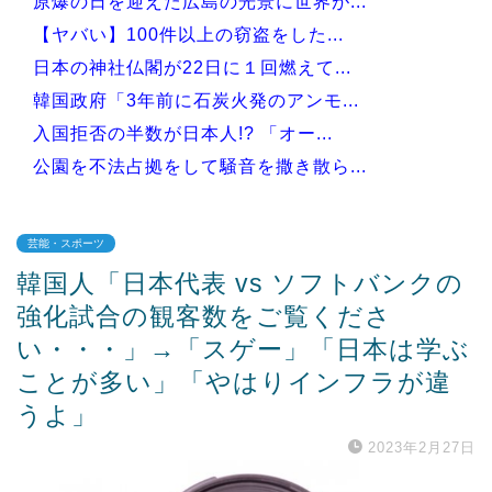
原爆の日を迎えた広島の光景に世界が...
【ヤバい】100件以上の窃盗をした...
日本の神社仏閣が22日に１回燃えて...
韓国政府「3年前に石炭火発のアンモ...
入国拒否の半数が日本人!? 「オー...
公園を不法占拠をして騒音を撒き散ら...
芸能・スポーツ
韓国人「日本代表 vs ソフトバンクの
Powered by livedoor 相互RSS
強化試合の観客数をご覧くださ
い・・・」→「スゲー」「日本は学ぶ
ことが多い」「やはりインフラが違
うよ」
2023年2月27日