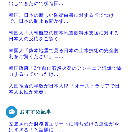
出してきたので後進国...
韓国、日本の新しい防衛白書に対する当てつけ
で、日本の制止も聞かず...
韓国人「大韓航空の熊本地震飲料水支援に対する
日本人の反応をご覧く...
韓国人「熊本地震で見る日本の土木技術の完全勝
利をご覧ください」→...
韓国政府「3年前に石炭火発のアンモニア混焼で協
力するっていったけ...
入国拒否の半数が日本人!? 「オーストラリアで日
本人女性が売春」
おすすめ記事
左遷された財務省エリートに待ち受ける運命がや
Powered by livedoor 相互RSS
ばすぎる！と話題に、...