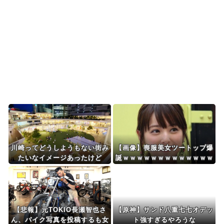
『大谷翔平』効果でドジャースの昨年の収益が10
億ドルを突破した事...
韓国人「韓国に10年間の出場権剥奪や過去ワール
ドカップ、オリンピ...
Powered by livedoor 相互RSS
川崎ってどうしようもない街み
【画像】喪服美女ツートップ爆
たいなイメージあったけど
誕ｗｗｗｗｗｗｗｗｗｗｗｗｗ
【悲報】元TOKIO長瀬智也さ
【原神】サンド八重七七オデッ
ん、バイク写真を投稿するも女
ト強すぎるやろうな