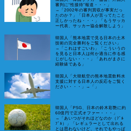
審判に“性接待”報道・・・」
→「2002年の審判買収が事実だっ
たのか？」「日本人が言ってたこと
正しかったね・・・」「もうサッカ
ー代表、サッカー協会解散しよう」
韓国人「熊本地震で見る日本の土木
技術の完全勝利をご覧ください」
→「これはすごいわ」「こういうの
を見ると日本人は何か適当に作る感
じがしない・・・」「あれがまさに
経験値である」
韓国人「大韓航空の熊本地震飲料水
支援に対する日本人の反応をご覧く
ださい・・・」→「」
韓国人「PSG、日本の鈴木彩艶に約
60億円で正式オファー・・・」
→「あいつがそれほどなのか（ﾌﾞﾙ
ﾌﾞﾙ）」「レギュラーとして出れる
とは思わないけど、それでもやっぱ