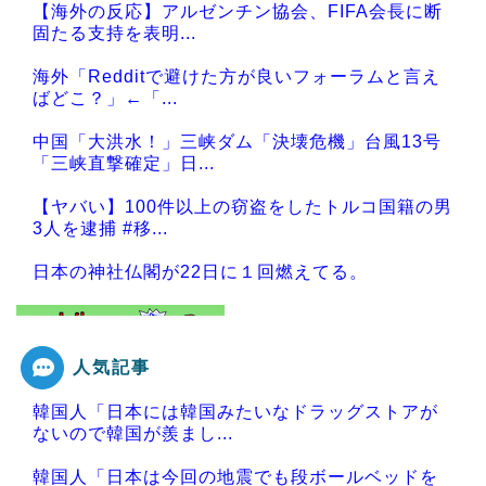
【海外の反応】アルゼンチン協会、FIFA会長に断
固たる支持を表明...
海外「Redditで避けた方が良いフォーラムと言え
ばどこ？」←「...
中国「大洪水！」三峡ダム「決壊危機」台風13号
「三峡直撃確定」日...
【ヤバい】100件以上の窃盗をしたトルコ国籍の男
3人を逮捕 #移...
日本の神社仏閣が22日に１回燃えてる。
人気記事
Powered by livedoor 相互RSS
韓国人「日本には韓国みたいなドラッグストアが
ないので韓国が羨まし...
韓国人「日本は今回の地震でも段ボールベッドを