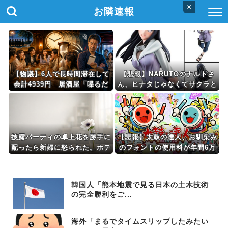
×
お隣速報
【物議】6人で長時間滞在して
【悲報】NARUTOのナルトさ
会計4939円 居酒屋「喋るだ
ん、ヒナタじゃなくてサクラと
けなら公園に行って」
絶対に結婚するべきだったｗｗ
ｗｗ
披露パーティの卓上花を勝手に
【悲報】太鼓の達人、お馴染み
配ったら新婦に怒られた。ホテ
のフォントの使用料が年間6万
ルに戻った翌日、会場費が未払
から年間320万になったので変
いだと新郎に連絡が入り…ザマ
更に
ーみろ。
韓国人「熊本地震で見る日本の土木技術
の完全勝利をご...
海外「まるでタイムスリップしたみたい