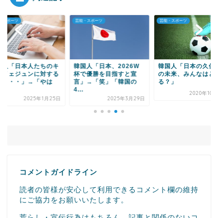
・スポーツ
芸能・スポーツ
芸能・スポーツ
Powered by livedoor 相互RSS
国人「日本、2026W
韓国人「日本の久保建英
韓国人「日本の大谷
で優勝を目指すと宣
の未来、みんなはどう見
本、佐々木が羨まし
」→「笑」「韓国の
る？」
るんだが・・・」
→「我...
2020年10月26日
2025年3月29日
2025年1
コメントガイドライン
読者の皆様が安心して利用できるコメント欄の維持
にご協力をお願いいたします。
荒らし・宣伝行為はもちろん、記事と関係のないコ