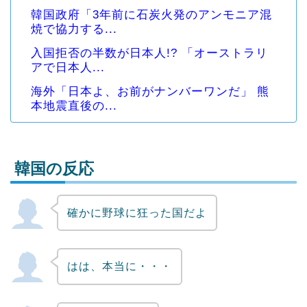
韓国政府「3年前に石炭火発のアンモニア混
焼で協力する...
入国拒否の半数が日本人!? 「オーストラリ
アで日本人...
海外「日本よ、お前がナンバーワンだ」 熊
本地震直後の...
韓国の反応
確かに野球に狂った国だよ
Powered by livedoor 相互RSS
はは、本当に・・・