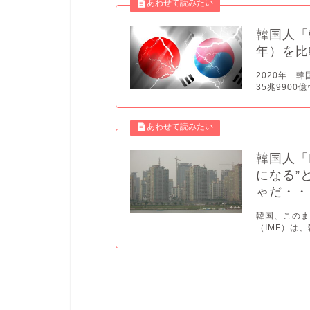
韓国人「
年）を比
2020年 
35兆9900億
韓国人「
になる”
ゃだ・・
韓国、このま
（IMF）は