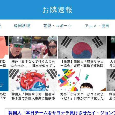
お隣速報
済
韓国料理
芸能・スポーツ
アニメ・漫画
買収
海外「日本なんて行くんじゃ
【激震】韓国人「韓国サッカ
大
ー協
なかった…」 日本を知ってし
ー協会、W杯・五輪で複数回
ラ
まったディ...
の性接待を行...
のな
韓国人「韓国サッカー協会W
海外「ディズニーがゴミのよ
韓
「エ
杯予選で外国人審判に性接待
うだ！」日本がアニメ化した
全
したことが発...
米人気SF作...
韓国人「本日チームをサヨナラ負けさせたイ・ジョンフ