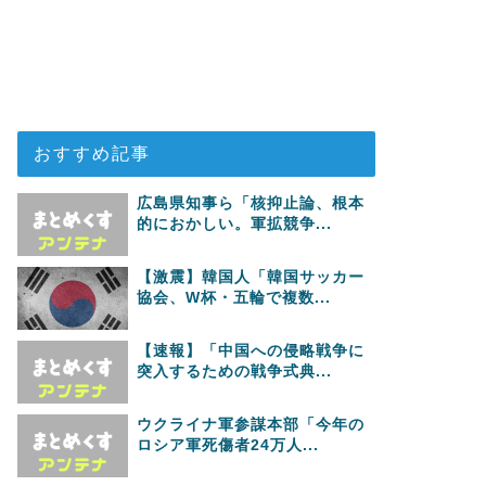
おすすめ記事
広島県知事ら「核抑止論、根本
的におかしい。軍拡競争...
【激震】韓国人「韓国サッカー
協会、W杯・五輪で複数...
【速報】「中国への侵略戦争に
突入するための戦争式典...
ウクライナ軍参謀本部「今年の
ロシア軍死傷者24万人...