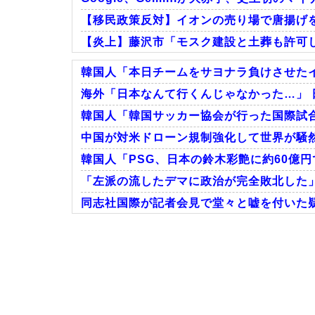
【移民政策反対】イオンの売り場で唐揚げ
【炎上】藤沢市「モスク建設と土葬も許可
韓国人「本日チームをサヨナラ負けさせたイ
海外「日本なんて行くんじゃなかった…」 
韓国人「韓国サッカー協会が行った国際試合
Powered by livedoor 相互RSS
中国が対米ドローン規制強化して世界が騒然
韓国人「PSG、日本の鈴木彩艶に約60億円
「左派の流したデマに政治が完全敗北した」
同志社国際が記者会見で堂々と嘘を付いた疑
Powered by livedoor 相互RSS