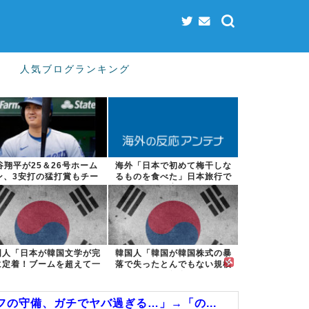
人気ブログランキング
谷翔平が25＆26号ホーム
海外「日本で初めて梅干しな
ン、3安打の猛打賞もチー
るものを食べた」日本旅行で
ムはまさか...
食べた変わっ...
国人「日本が韓国文学が完
韓国人「韓国が韓国株式の暴
に定着！ブームを超えて一
落で失ったとんでもない規模
つのジャンル...
の国民年金の...
の守備、ガチでヤバ過ぎる…」→「の...