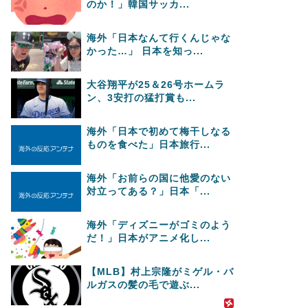
のか！」韓国サッカ...
海外「日本なんて行くんじゃな
かった…」 日本を知っ...
大谷翔平が25＆26号ホームラ
ン、3安打の猛打賞も...
海外「日本で初めて梅干しなる
ものを食べた」日本旅行...
海外「お前らの国に他愛のない
対立ってある？」日本「...
海外「ディズニーがゴミのよう
だ！」日本がアニメ化し...
【MLB】村上宗隆がミゲル・バ
ルガスの髪の毛で遊ぶ...