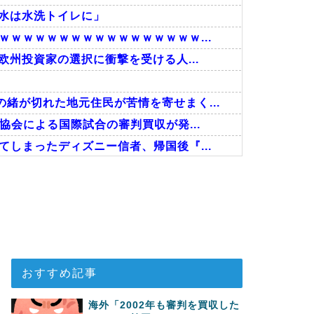
の水は水洗トイレに」
ｗｗｗｗｗｗｗｗｗｗｗｗｗｗｗｗ...
欧州投資家の選択に衝撃を受ける人...
緒が切れた地元住民が苦情を寄せまく...
協会による国際試合の審判買収が発...
しまったディズニー信者、帰国後『...
回の性接待を行い審判を買収していた...
事！W杯予選でレフリーへの性的接...
接待したことが発覚！」
おすすめ記事
海外「2002年も審判を買収した