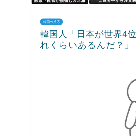
酸素「配管が損傷しガス漏
に世界中から注文
れ、着火した可能性」高圧
到！！！ １兆５０００
ガス保安法などに基づき、
で工場増築へ
経産省に報告
韓国の反応
韓国人「日本が世界4
れくらいあるんだ？」