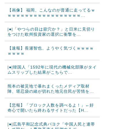
【画像】 福岡、こんなのが普通に走ってるｗ
ｗｗｗｗｗｗｗｗｗｗｗｗｗｗｗｗｗ...
|●|「やつらの目は節穴か？」と日米に見切り
をつけた欧州投資家の選択に衝撃を...
【速報】長瀬智也、ようやく気づくｗｗｗｗ
ｗｗｗｗ
|●|韓国人「1592年に現代の機械化部隊がタイ
ムスリップした結果がこちらで...
熊本の被災地で暴れまくったメディア取材
陣、堪忍袋の緒が切れた地元住民が苦情を...
【悲報】「ブロック人数を調べるよ！」←好
奇心で開いたら終わるサイトだった【H...
|●|広島平和記念式典パヨク「中国人民と連帯