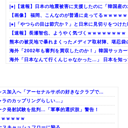
|●|【速報】日本の地震被害に支援したのに「韓国産
【画像】 福岡、こんなのが普通に走ってるｗｗｗｗｗｗ
|●|「やつらの目は節穴か？」と日米に見切りをつけた
【速報】長瀬智也、ようやく気づくｗｗｗｗｗｗｗｗ
熊本の被災地で暴れまくったメディア取材陣、堪忍袋の
海外「2002年も審判を買収したのか！」韓国サッカー
海外「日本なんて行くんじゃなかった…」 日本を知って
【激震】韓国人「韓国サッカー協会、W杯・五輪で複数
外国人「2002年W杯は?」韓国サッカーに衝撃的不祥
韓国人「韓国サッカー協会W杯予選で外国人審判に性
ス加入へ「アーセナルサポの好きなクラブで...
ャラのカップリングらしい…」
ーク発射試験を批判…「軍事的選択肢」警告！
Powered by livedoor 相互RSS
）ｗｗｗｗｗ
マイナスキャッシュフローに陥る