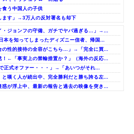
を食う中国人の子供
します」→3万人の反対署名も却下
・ジョンフの守備、ガチでヤバ過ぎる…」→...
日本を知ってしまったディズニー信者、帰国...
の性的接待の全容がこちら…」→「完全に買...
！←「事実上の禁輸措置か？」（海外の反応...
で正式オファー・・・」→「あいつがそれ...
と嘆く人が続出中、完全勝利だと勝ち誇る左...
惑が浮上中、最新の報告と過去の映像を突き...