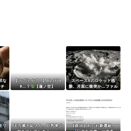
訳な
【ラブライブ！】BLｺｽﾞｶ
スペースXのロケット残
ーチ
ﾎ…？
【蓮ノ空】
骸、月面に衝突か…ファル
。来
コン9の上段！
」
モリ
FE万紫千紅さん、巨乳美少
【政治】れいわ新選組、