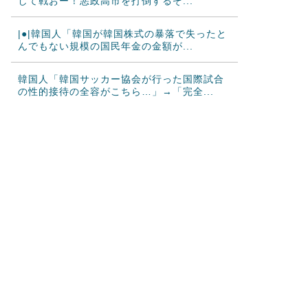
して戦おー！悪政高市を打倒するぞ...
|●|韓国人「韓国が韓国株式の暴落で失ったと
んでもない規模の国民年金の金額が...
韓国人「韓国サッカー協会が行った国際試合
の性的接待の全容がこちら…」→「完全...
海外「2002年も審判を買収したのか！」韓国
サッカー協会による国際試合の審判...
海外「日本なんて行くんじゃなかった…」 日
本を知ってしまったディズニー信者、...
【激震】韓国人「韓国サッカー協会、W杯・
五輪で複数回の性接待を行い審判を買収...
大谷翔平が25＆26号ホームラン、3安打の猛
打賞もチームはまさかの6連敗、ド...
韓国人「日本ではテーブルに肘をついてはい