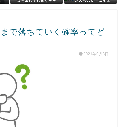
殺
女を出してしまうｗｗ
「いのちの党」に改名
億円
位まで落ちていく確率ってど
2021年6月3日