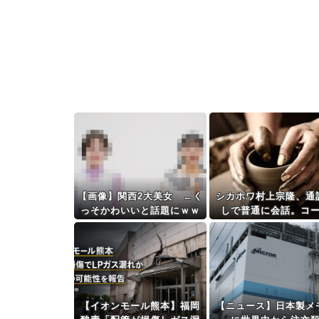
【画像】関西2大美女 ←く
シカホワ村上宗隆、通
っそかわいいと話題にｗｗ
しで普通に会話。コ
ｗ 【Pickup06072011】
「今10段階で6ぐらい
た時は0だった（笑）
【イオンモール熊本】福岡
【ニュース】日本製メ