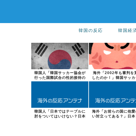
韓国の反応
韓国経
韓国人「韓国サッカー協会が
海外「2002年も審判を
行った国際試合の性的接待の
したのか！」韓国サッカ
全容がこちら...
会による国...
韓国人「日本ではテーブルに
海外「お前らの国に他愛
肘をついてはいけない？日本
い対立ってある？」日本
の食事マナー...
スカレーター...