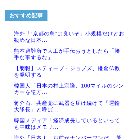
おすすめ記事
海外「”京都の鳥”は良いぞ」小規模だけどお
勧めな日本...
熊本避難所で大工が手伝おうとしたら「勝
手な事するな」...
【朗報】スティーブ・ジョブズ、鎌倉仏教
を発明する
韓国人「日本の村上宗隆、100マイルのシン
カーを逆方...
蒋介石、共産党に武器を届け続けて「運輸
大隊長」と呼ば...
韓国メディア「経済成長しているといって
も中味はメモリ...
海外「日本よ、お前がナンバーワンだ」 熊