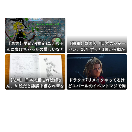
Powered by livedoor 相互RSS
【東方】早苗が(推定)ニナちゃ
【朗報】韓国人「日本のシャー
んに負けちゃったの惜しいなと
ペン、20年ずっと1位から動か
思う
ない」
【悲報】日本人艦これ絵師さ
ドラクエ7リメイクやってるけ
ん、AI絵だと誹謗中傷され筆を
どユバールのイベントマジで胸
折ってしま
糞だなｗ
う・・・・・・・・・