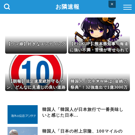
×
お隣速報
【ウマ娘】好きなエンディング
【PICKUP】熊本県知事「報道
に強い不満・苦情が寄せられて
いる」→TBSの報道特集がまさ
にそれな件
【朗報】法定速度絶対守るマ
韓国人「北中米W杯は”金銭の
ン、どんなに見通しの良い道路
祭典”！32強進出で1億3000万
でも40～60km以上出さないｗ
円もらえる」→「イ・チョン
ｗｗｗｗｗｗｗｗｗ
ス、まだ生きてたのか」
韓国人「韓国人が日本旅行で一番美味し
いと感じた日本...
韓国人「日本の村上宗隆、100マイルの