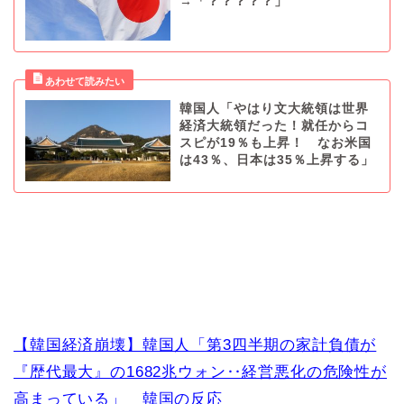
→「？？？？？」
韓国人「やはり文大統領は世界
経済大統領だった！就任からコ
スピが19％も上昇！ なお米国
は43％、日本は35％上昇する」
【韓国経済崩壊】韓国人「第3四半期の家計負債が
『歴代最大』の1682兆ウォン‥経営悪化の危険性が
高まっている」 韓国の反応