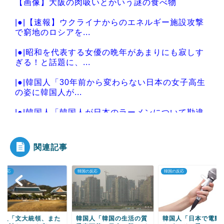
【画像】大阪の肉吸いとかいう謎の食べ物
|●|【速報】ウクライナからのエネルギー施設攻撃
で窮地のロシアを...
|●|昭和を代表する女優の晩年があまりにも寂しす
ぎる！と話題に、...
|●|韓国人「30年前から変わらない日本の女子高生
の姿に韓国人が...
|●|韓国人「韓国人が日本のラーメンについて勘違
いしていることが...
関連記事
の反応
韓国の反応
韓国の反応
Powered by livedoor 相互RSS
国人「文大統領、また
韓国人「韓国の生活の質
韓国人「日本で電動