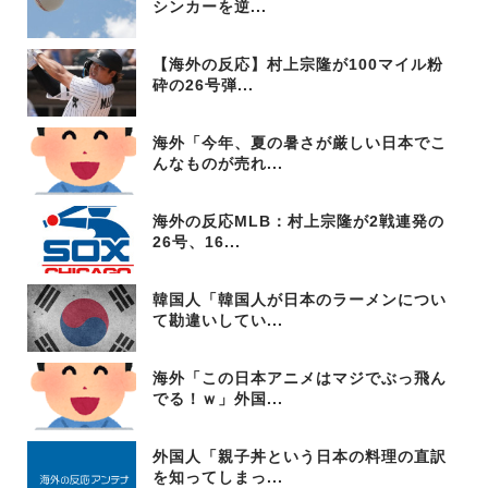
シンカーを逆...
【海外の反応】村上宗隆が100マイル粉
砕の26号弾...
海外「今年、夏の暑さが厳しい日本でこ
んなものが売れ...
海外の反応MLB：村上宗隆が2戦連発の
26号、16...
韓国人「韓国人が日本のラーメンについ
て勘違いしてい...
海外「この日本アニメはマジでぶっ飛ん
でる！ｗ」外国...
外国人「親子丼という日本の料理の直訳
を知ってしまっ...