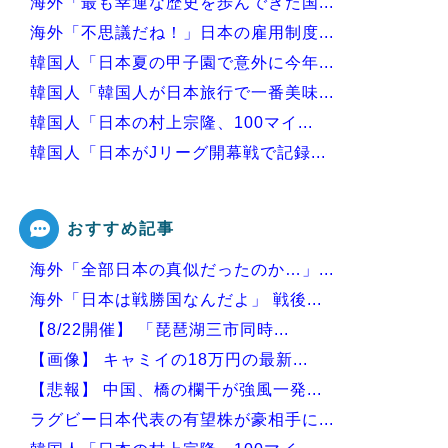
海外「最も幸運な歴史を歩んできた国...
海外「不思議だね！」日本の雇用制度...
韓国人「日本夏の甲子園で意外に今年...
韓国人「韓国人が日本旅行で一番美味...
韓国人「日本の村上宗隆、100マイ...
韓国人「日本がJリーグ開幕戦で記録...
韓国人「日本の甲子園で美人すぎる女...
おすすめ記事
海外「全部日本の真似だったのか…」...
Powered by livedoor 相互RSS
海外「日本は戦勝国なんだよ」 戦後...
【8/22開催】 「琵琶湖三市同時...
【画像】 キャミイの18万円の最新...
【悲報】 中国、橋の欄干が強風一発...
ラグビー日本代表の有望株が豪相手に...