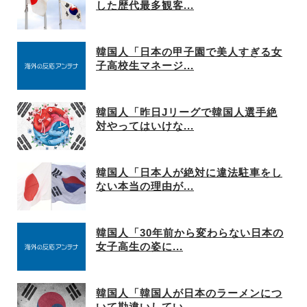
した歴代最多観客...
韓国人「日本の甲子園で美人すぎる女
子高校生マネージ...
韓国人「昨日Jリーグで韓国人選手絶
対やってはいけな...
韓国人「日本人が絶対に違法駐車をし
ない本当の理由が...
韓国人「30年前から変わらない日本の
女子高生の姿に...
韓国人「韓国人が日本のラーメンにつ