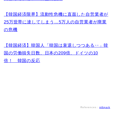
【韓国経済限界】流動性危機に直面した自営業者が
25万世帯に達してしまう…5万人の自営業者が廃業
の危機
【韓国経済】韓国人「韓国は衰退しつつある‥」韓
国の労働損失日数、日本の209倍、ドイツの10
倍！ 韓国の反応
References：
mlbpark