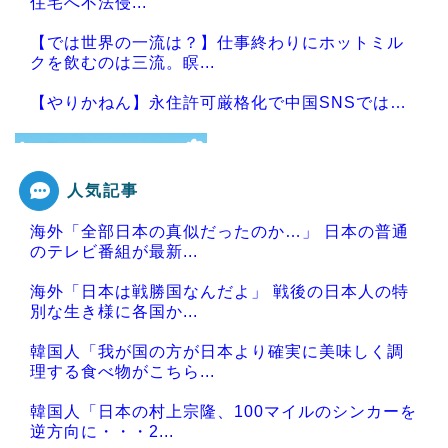
住宅へ不法侵...
【では世界の一流は？】仕事終わりにホットミル
クを飲むのは三流。瞑...
【やりかねん】永住許可厳格化で中国SNSでは…
人気記事
Powered by livedoor 相互RSS
海外「全部日本の真似だったのか…」 日本の普通
のテレビ番組が最新...
海外「日本は戦勝国なんだよ」 戦後の日本人の特
別な生き様に各国か...
韓国人「我が国の方が日本より確実に美味しく調
理する食べ物がこちら...
韓国人「日本の村上宗隆、100マイルのシンカーを
逆方向に・・・2...