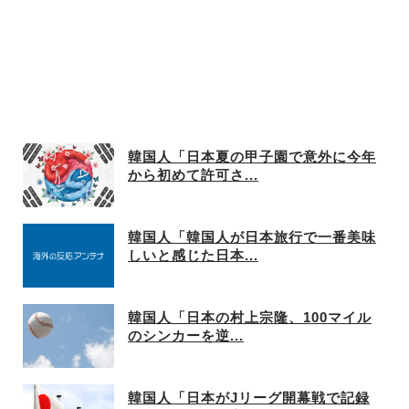
韓国人「日本夏の甲子園で意外に今年
から初めて許可さ...
韓国人「韓国人が日本旅行で一番美味
しいと感じた日本...
韓国人「日本の村上宗隆、100マイル
のシンカーを逆...
韓国人「日本がJリーグ開幕戦で記録