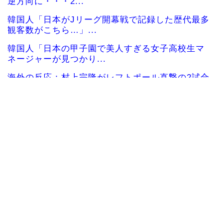
逆方向に・・・2...
韓国人「日本がJリーグ開幕戦で記録した歴代最多
観客数がこちら…」...
韓国人「日本の甲子園で美人すぎる女子高校生マ
ネージャーが見つかり...
海外の反応：村上宗隆がレフトポール直撃の2試合
連続第26号ホーム...
海外の反応 山本由伸、無失点力投！ドジャース
ついに連敗ストップ！...
海外「今年、夏の暑さが厳しい日本でこんなもの
が売れてるらしい！ｗ...
海外の反応MLB：村上宗隆が2戦連発の26号、160
キロ攻略のポ...
海外「なんてこった！」日本とドイツの病院食の
あまりの差に海外が大...