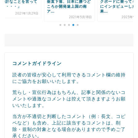
た余計なことを言って
垂直下落、日本に勝つど
クボードに乗ってる
まう・・・」
ころか開発途上国の南
にインタビューした
ア...
果...
2021年1月29日
2021年5月18日
2023年9
コメントガイドライン
読者の皆様が安心して利用できるコメント欄の維持
にご協力をお願いいたします。
荒らし・宣伝行為はもちろん、記事と関係のないコ
メントや過激なコメントは控えて頂きますようお願
いいたします。
当方が不適切と判断したコメント（例：長文、コピ
ペなど）も含め、上記に該当するコメントは、削
除・規制の対象となる場合がありますので予めご了
承ください。