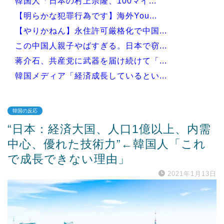
韓国人「日本の村上宗隆、100マイ...
【明らかな犯罪行為です】海外You...
【やりかねん】永住許可厳格化で中国...
この中国人親子やばすぎる。日本で窃...
蒋介石、共産党に武器を届け続けて「...
韓国メディア「経済成長しているとい...
韓国の反応
“日本：経済大国、人口1億以上、内需
Powered by livedoor 相互RSS
中心、優れた技術力”←韓国人「これ
で成長できない理由」
2021年1月13日