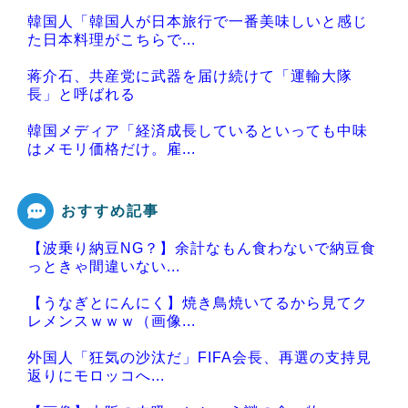
韓国人「韓国人が日本旅行で一番美味しいと感じ
た日本料理がこちらで...
蒋介石、共産党に武器を届け続けて「運輸大隊
長」と呼ばれる
韓国メディア「経済成長しているといっても中味
はメモリ価格だけ。雇...
おすすめ記事
【波乗り納豆NG？】余計なもん食わないで納豆食
Powered by livedoor 相互RSS
っときゃ間違いない...
【うなぎとにんにく】焼き鳥焼いてるから見てク
レメンスｗｗｗ（画像...
外国人「狂気の沙汰だ」FIFA会長、再選の支持見
返りにモロッコへ...