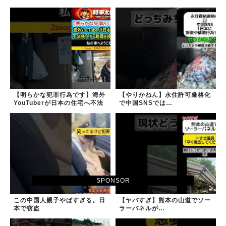
【明らかな犯罪行為です】海外
【やりかねん】永住許可厳格化
YouTuberが日本の住宅へ不法
で中国SNSでは…
侵入する動画を投稿
SPONSOR
この中国人親子やばすぎる。日
【ヤバすぎ】熊本の山道でソー
本で窃盗
ラーパネルが…