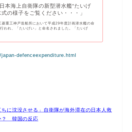
日本海上自衛隊の新型潜水艦“たいげ
水式の様子をご覧ください・・・」
、三菱重工神戸造船所において平成29年度計画潜水艦の命
が行われ、「たいげい」と命名されました。「たいげ
/japan-defenceexpenditure.html
直ちに沈没させる」自衛隊が海外滞在の日本人救
か？ 韓国の反応