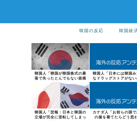
韓国の反応
韓国経
韓国人「韓国が韓国株式の暴
韓国人「日本には韓国み
落で失ったとんでもない規模
なドラッグストアがない
の国民年金の...
韓国が羨まし...
韓国人「悲報：日本と韓国の
カナダ人「お前らの国で
立場が完全に逆転してしまっ
の服を着てたらどう思
た模様…」→...
る？」