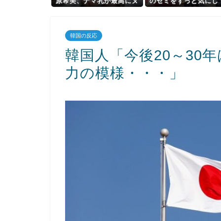
原希美、ナマ乳が最高にヌ
のセミをずっと気にし
ケるぞ
ｗ【乃木坂46】
韓国の反応
韓国人「今後20～30
力の模様・・・」