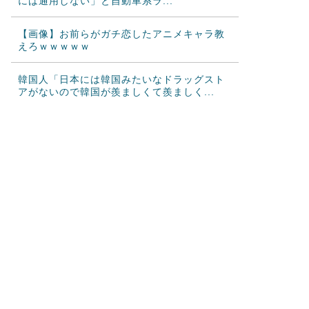
には通用しない」と自動車系ラ...
【画像】お前らがガチ恋したアニメキャラ教
えろｗｗｗｗｗ
韓国人「日本には韓国みたいなドラッグスト
アがないので韓国が羨ましくて羨ましく...
韓国人「現在、日本が密かに韓国からパクっ
ているものがこちら…」→「これは言い...
韓国人「日本が東アジア地域で最も高い結婚
率と出生率を維持している理由に韓国人...
海外「日本にはこんな特殊な標識があるんだ
けど皆は見たことある？」→「何これめ...
カナダ人「お前らの国で異性の服を着てたら
どう思われる？」
海外「これが文明か！」日本に比べて超石器