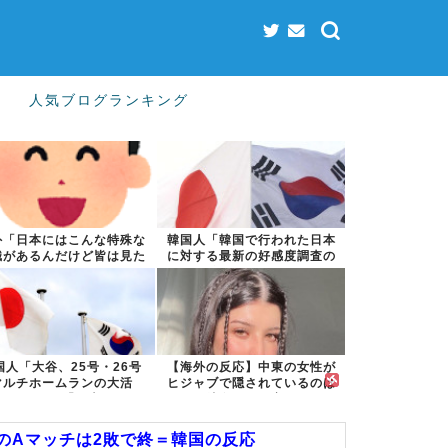
人気ブログランキング
外「日本にはこんな特殊な
韓国人「韓国で行われた日本
識があるんだけど皆は見た
に対する最新の好感度調査の
ことある？」...
結果がこちら...
国人「大谷、25号・26号
【海外の反応】中東の女性が
マルチホームランの大活
ヒジャブで隠されているのは
躍！」→「日本...
彼女たちが完...
月のAマッチは2敗で終＝韓国の反応