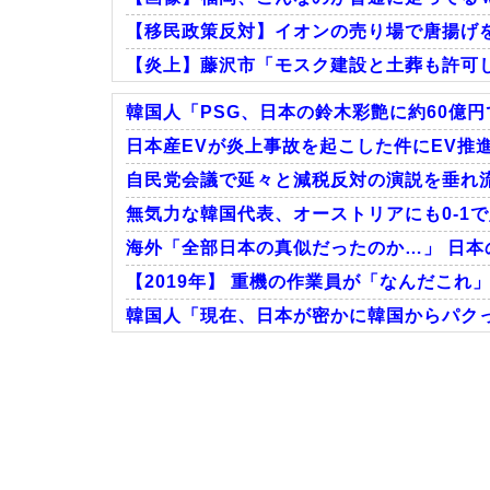
【移民政策反対】イオンの売り場で唐揚げ
【炎上】藤沢市「モスク建設と土葬も許可
韓国人「PSG、日本の鈴木彩艶に約60億円
日本産EVが炎上事故を起こした件にEV推進
自民党会議で延々と減税反対の演説を垂れ流
Powered by livedoor 相互RSS
無気力な韓国代表、オーストリアにも0-1で
海外「全部日本の真似だったのか…」 日本の
【2019年】 重機の作業員が「なんだこれ」
韓国人「現在、日本が密かに韓国からパクっ
Powered by livedoor 相互RSS