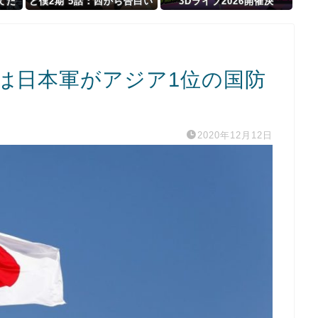
てた
と僕2期 5話：西から告白い
3Dライブ2026開催決
くとは、ようやった！
定！！！100万人チケット
の3D新衣装あり
年は日本軍がアジア1位の国防
2020年12月12日