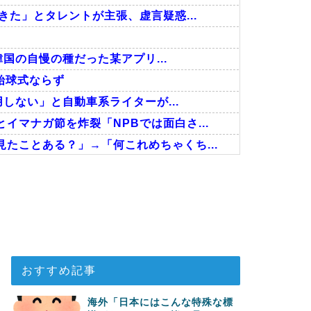
きた」とタレントが主張、虚言疑惑...
韓国の自慢の種だった某アプリ...
始球式ならず
用しない」と自動車系ライターが...
マナガ節を炸裂「NPBでは面白さ...
たことある？」→「何これめちゃくち...
った模様…」→「日本を笑って見てた...
ゃない…！」外国人を夢中ににする世...
た英国に海外が大騒ぎ
おすすめ記事
海外「日本にはこんな特殊な標