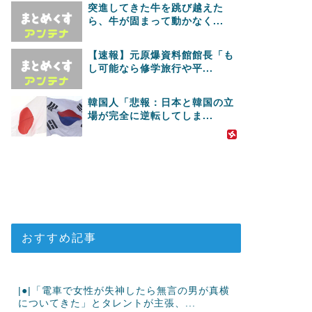
突進してきた牛を跳び越えた
ら、牛が固まって動かなく...
【速報】元原爆資料館館長「も
し可能なら修学旅行や平...
韓国人「悲報：日本と韓国の立
場が完全に逆転してしま...
おすすめ記事
|●|「電車で女性が失神したら無言の男が真横
についてきた」とタレントが主張、...