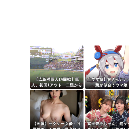
【広島対巨人14回戦】巨
【ウマ娘】嫁さんとい
人、初回1アウト一二塁から
葉が似合うウマ娘
大城の2点タイムリーツーベ
ースで先
制！！！！！！！！！！！
！！！
【画像】セクシー女優・谷
冨里奈央ちゃん、罰ゲ