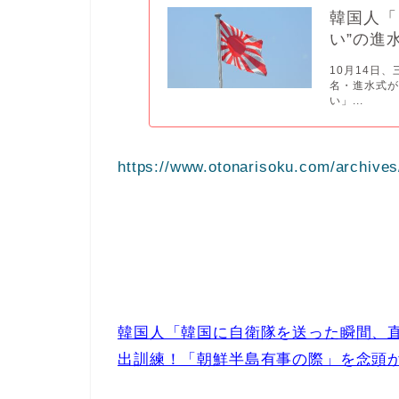
韓国人「
い”の進
10月14日
名・進水式
い」...
https://www.otonarisoku.com/archives
韓国人「韓国に自衛隊を送った瞬間、
出訓練！「朝鮮半島有事の際」を念頭