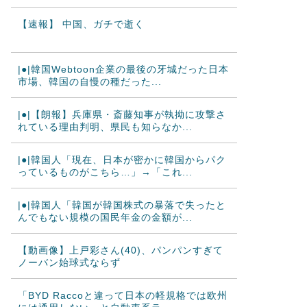
【速報】 中国、ガチで逝く
|●|韓国Webtoon企業の最後の牙城だった日本
市場、韓国の自慢の種だった...
|●|【朗報】兵庫県・斎藤知事が執拗に攻撃さ
れている理由判明、県民も知らなか...
|●|韓国人「現在、日本が密かに韓国からパク
っているものがこちら…」→「これ...
|●|韓国人「韓国が韓国株式の暴落で失ったと
んでもない規模の国民年金の金額が...
【動画像】上戸彩さん(40)、パンパンすぎて
ノーバン始球式ならず
「BYD Raccoと違って日本の軽規格では欧州