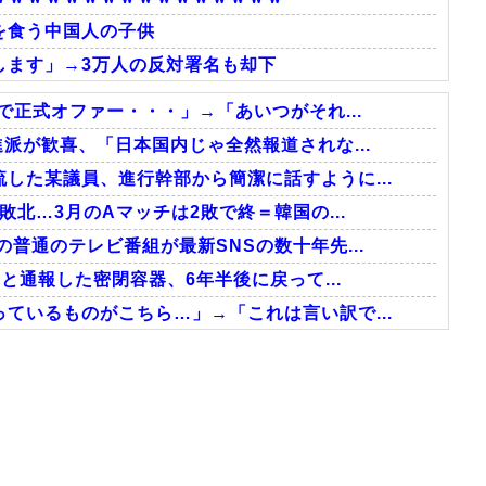
を食う中国人の子供
します」→3万人の反対署名も却下
で正式オファー・・・」→「あいつがそれ...
派が歓喜、「日本国内じゃ全然報道されな...
した某議員、進行幹部から簡潔に話すように...
敗北…3月のAマッチは2敗で終＝韓国の...
普通のテレビ番組が最新SNSの数十年先...
と通報した密閉容器、6年半後に戻って...
ているものがこちら…」→「これは言い訳で...