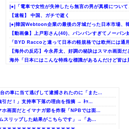
|●|「電車で女性が失神したら無言の男が真横について
【速報】 中国、ガチで逝く
|●|韓国Webtoon企業の最後の牙城だった日本市場、
【動画像】上戸彩さん(40)、パンパンすぎてノーバン
「BYD Raccoと違って日本の軽規格では欧州には通
【海外の反応】今永昇太、好調の秘訣はスマホ画面だとイ
海外「日本にはこんな特殊な標識があるんだけど皆は見
韓国人「悲報：日本と韓国の立場が完全に逆転してしま
海外「日本のアニメは世界観や設定の作り込みが半端じ
海外「これが文明か！」日本に比べて超石器時代だっ
台の車に当て逃げして逮捕されたのに「また...
だ！」支持率下落の理由を指摘 → ﾈｯ...
ホ画面だとイマナガ節を炸裂「NPBでは面...
Powered by livedoor 相互RSS
ムスリップした結果がこちらです」→「あ...
ｗｗｗｗｗｗｗｗｗｗｗｗｗｗｗｗ