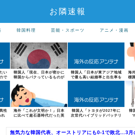
お隣速報
済
韓国料理
芸能・スポーツ
アニメ・漫画
たい
韓国人「現在、日本が密かに
韓国人「日本が東アジア地域
海
ので
韓国からパクっているものが
で最も高い結婚率と出生率を
標
こちら…」→...
維持している...
異性
海外「これが文明か！」日本
韓国人「トヨタが2027年に
韓
われ
に比べて超石器時代だった英
次世代ハイブリッドバッテリ
国に海外が大...
ーを導入へ...
無気力な韓国代表、オーストリアにも0-1で敗北…3