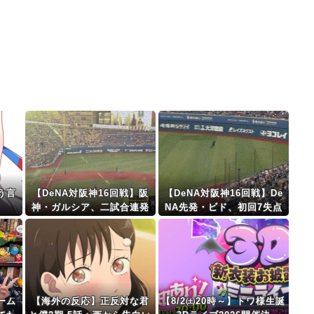
う言
【DeNA対阪神16回戦】阪
【DeNA対阪神16回戦】De
神・ガルシア、二試合連発
NA先発・ビド、初回7失点
第2号3ランホームラン！阪
の大炎上
神が初回に6点先
制！！！！！！！！！！！
！！！！
ーム
【海外の反応】正反対な君
【8/2㈯20時～】トワ様生誕