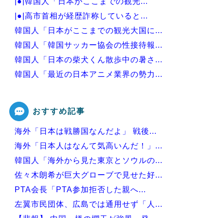
|●|韓国人「日本がここまでの観光...
|●|高市首相が経歴詐称していると...
韓国人「日本がここまでの観光大国に...
韓国人「韓国サッカー協会の性接待報...
韓国人「日本の柴犬くん散歩中の暑さ...
韓国人「最近の日本アニメ業界の勢力...
韓国人「韓国サッカー協会関係者が『...
おすすめ記事
海外「日本は戦勝国なんだよ」 戦後...
Powered by livedoor 相互RSS
海外「日本人はなんて気高いんだ！」...
韓国人「海外から見た東京とソウルの...
佐々木朗希が巨大グローブで見せた好...
PTA会長「PTA参加拒否した親へ...
左翼市民団体、広島では通用せず「人...