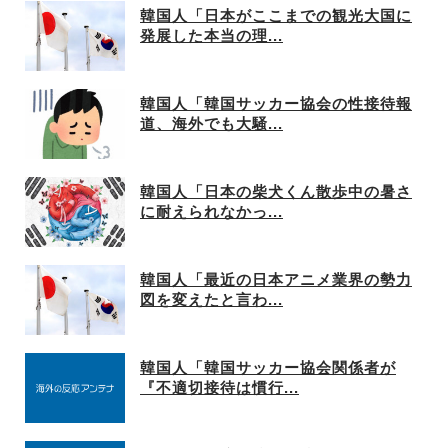
韓国人「日本がここまでの観光大国に
発展した本当の理...
韓国人「韓国サッカー協会の性接待報
道、海外でも大騒...
韓国人「日本の柴犬くん散歩中の暑さ
に耐えられなかっ...
韓国人「最近の日本アニメ業界の勢力
図を変えたと言わ...
韓国人「韓国サッカー協会関係者が
『不適切接待は慣行...