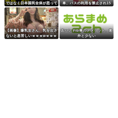
ではなく日本国民全体が思って
車、バスの利用を禁止され15
いた「外国人受け入れ反対」大
年物のママチャリで毎日片道2
幅増20.7%↑56.3%
時間15分かけて通勤してる俺
氏、離婚したい
【画像】爆乳女さん、乳を出さ
左ハンドル車のデメリット、意
ないと息苦しいｗｗｗwｗｗｗ
外と少ない
ｗｗｗｗｗ