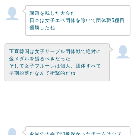
課題を残した大会だ
Powered by livedoor 相互RSS
日本は女子エペ団体を除いて団体戦5種目
優勝したね
正直韓国は女子サーブル団体戦で絶対に
金メダルを獲るべきだった
そして女子フルーレは個人、団体すべて
早期脱落だなんて衝撃的だね
今回の大会で印象深かったチームはウズ