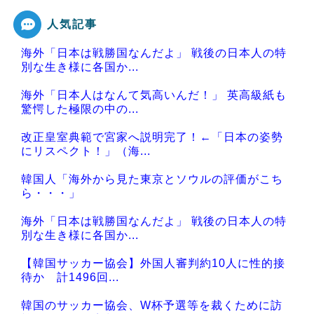
人気記事
Powered by livedoor 相互RSS
海外「日本は戦勝国なんだよ」 戦後の日本人の特
別な生き様に各国か...
海外「日本人はなんて気高いんだ！」 英高級紙も
驚愕した極限の中の...
改正皇室典範で宮家へ説明完了！←「日本の姿勢
にリスペクト！」（海...
韓国人「海外から見た東京とソウルの評価がこち
ら・・・」
海外「日本は戦勝国なんだよ」 戦後の日本人の特
別な生き様に各国か...
【韓国サッカー協会】外国人審判約10人に性的接
待か 計1496回...
韓国のサッカー協会、W杯予選等を裁くために訪