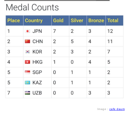
Image：
cafe daum