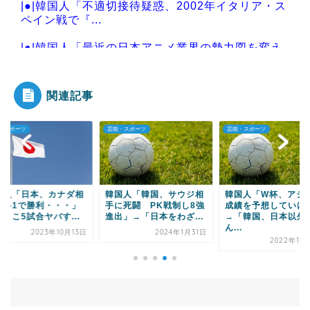
|●|韓国人「不適切接待疑惑、2002年イタリア・ス
ペイン戦で『...
|●|韓国人「最近の日本アニメ業界の勢力図を変え
たと言われる作品...
関連記事
・スポーツ
芸能・スポーツ
芸能・スポーツ
Powered by livedoor 相互RSS
国人「日本、カナダ相
韓国人「韓国、サウジ相
韓国人「W杯、アジ
に4-1で勝利・・・」
手に死闘 PK戦制し8強
成績を予想していけ
ここ5試合ヤバす...
進出」→「日本をわざ...
→「韓国、日本以外
ん...
2023年10月13日
2024年1月31日
2022年11