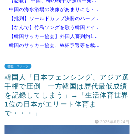
【悲報】 中国、橋の欄干が強風一発...
中国の海水浴場の映像があまりにも・...
【批判】ワールドカップ決勝のハーフ...
【なんで】竹島ソングを歌う韓国アイ...
【韓国サッカー協会】外国人審判約1...
韓国のサッカー協会、W杯予選等を裁...
芸能・スポーツ
韓国人「日本フェンシング、アジア選
Powered by livedoor 相互RSS
手権で圧倒 一方韓国は歴代最低成績
を記録してしまう」→「生活体育世界
1位の日本がエリート体育ま
で・・・」
2025年6月24日