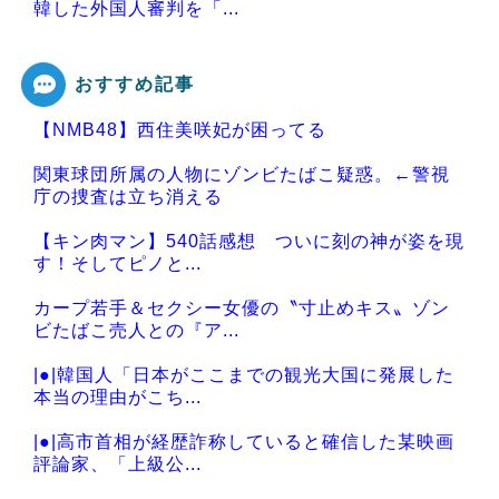
韓した外国人審判を「...
おすすめ記事
【NMB48】西住美咲妃が困ってる
Powered by livedoor 相互RSS
関東球団所属の人物にゾンビたばこ疑惑。←警視
庁の捜査は立ち消える
【キン肉マン】540話感想 ついに刻の神が姿を現
す！そしてピノと...
カープ若手＆セクシー女優の〝寸止めキス〟ゾン
ビたばこ売人との『ア...
|●|韓国人「日本がここまでの観光大国に発展した
本当の理由がこち...
|●|高市首相が経歴詐称していると確信した某映画
評論家、「上級公...