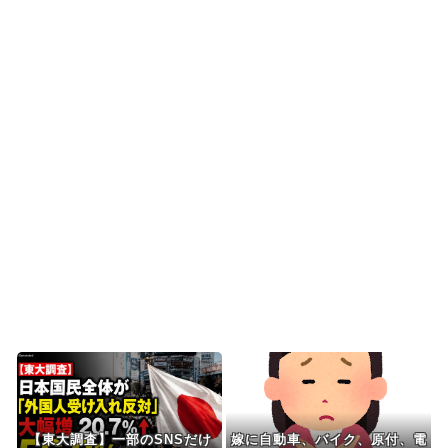
海外「”京都の鳥”は良いぞ」小規模だけどお勧め
な日本の観光名所／...
韓国人「日本の柴犬くん散歩中の暑さに耐えられ
なかった結果」
韓国人「最近の日本アニメ業界の勢力図を変えた
と言われる作品がこち...
韓国人「韓国サッカー協会関係者が『不適切接待
は慣行だった』と衝撃...
Powered by livedoor 相互RSS
【東大調査】一部のSNSだけ
嫁に自動車、バイク、原付、電