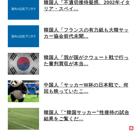
韓国人「不適切接待疑惑、2002年イタ
リア・スペイ...
韓国人「フランスの有力紙も大韓サッ
カー協会前代未聞...
韓国人「我が国がクウェート戦で行っ
た審判買収が本当...
中国人「サッカーW杯の日本戦で、何
回も映っていたこ...
韓国人「“韓国サッカー”性接待の試合
結果をご覧くだ...