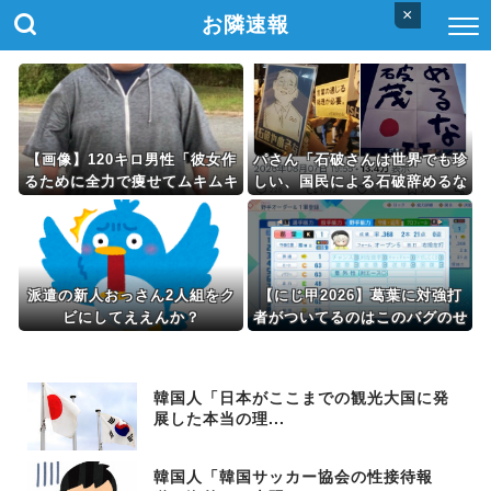
×
お隣速報
【画像】120キロ男性「彼女作
パさん「石破さんは世界でも珍
るために全力で痩せてムキムキ
しい、国民による石破辞めるな
マッチョになるぞ！」→結果ｗ
デモが自然発生した総理大臣で
ｗｗｗ
す」
派遣の新人おっさん2人組をク
【にじ甲2026】葛葉に対強打
ビにしてええんか？
者がついてるのはこのバグのせ
いやな
韓国人「日本がここまでの観光大国に発
展した本当の理...
韓国人「韓国サッカー協会の性接待報