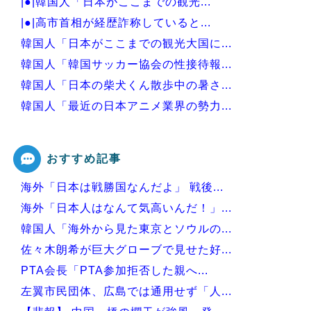
|●|韓国人「日本がここまでの観光...
|●|高市首相が経歴詐称していると...
韓国人「日本がここまでの観光大国に...
韓国人「韓国サッカー協会の性接待報...
韓国人「日本の柴犬くん散歩中の暑さ...
韓国人「最近の日本アニメ業界の勢力...
韓国人「韓国サッカー協会関係者が『...
おすすめ記事
海外「日本は戦勝国なんだよ」 戦後...
Powered by livedoor 相互RSS
海外「日本人はなんて気高いんだ！」...
韓国人「海外から見た東京とソウルの...
佐々木朗希が巨大グローブで見せた好...
PTA会長「PTA参加拒否した親へ...
左翼市民団体、広島では通用せず「人...