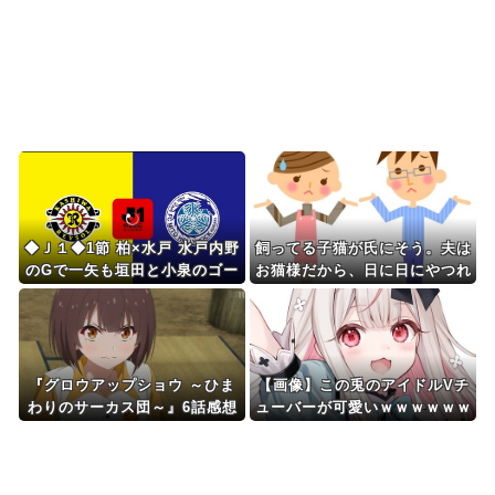
Powered by livedoor 相互RSS
◆Ｊ１◆1節 柏×水戸 水戸内野
飼ってる子猫が氏にそう。夫は
のGで一矢も垣田と小泉のゴー
お猫様だから、日に日にやつれ
ルで柏が白星発進！
ていく子猫を見て狼狽して...
『グロウアップショウ ～ひま
【画像】この兎のアイドルVチ
わりのサーカス団～』6話感想
ューバーが可愛いｗｗｗｗｗｗ
本当のサーカスとは…
ｗｗｗｗ