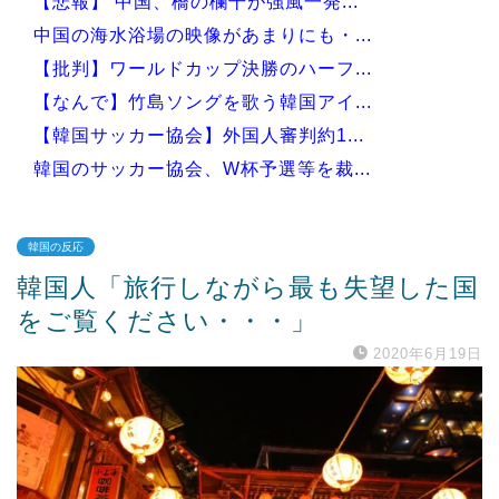
【悲報】 中国、橋の欄干が強風一発...
中国の海水浴場の映像があまりにも・...
【批判】ワールドカップ決勝のハーフ...
【なんで】竹島ソングを歌う韓国アイ...
【韓国サッカー協会】外国人審判約1...
韓国のサッカー協会、W杯予選等を裁...
韓国の反応
韓国人「旅行しながら最も失望した国
Powered by livedoor 相互RSS
をご覧ください・・・」
2020年6月19日