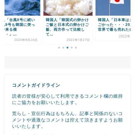
韓国人「韓国式の卵かけ
韓国人「日本車はまだす
韓国人「日本経
ご飯と日本式の卵かけご
ごかった・・・2021年
中半導体規制参
飯、両方作って比較し
世界で最も売れた自動...
事態 韓国は長
て...
最...
2022年6月15日
2022年1月27日
202
コメントガイドライン
読者の皆様が安心して利用できるコメント欄の維持
にご協力をお願いいたします。
荒らし・宣伝行為はもちろん、記事と関係のないコ
メントや過激なコメントは控えて頂きますようお願
いいたします。