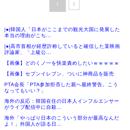
1
2
|●|韓国人「日本がここまでの観光大国に発展した
本当の理由がこち...
|●|高市首相が経歴詐称していると確信した某映画
評論家、「上級公...
【画像】どのくノ一を快楽責めしたいｗｗｗｗｗ
【画像】セブンイレブン、ついに神商品を販売
PTA会長「PTA参加拒否した親へ最終警告。こう
なってもいい？」
海外の反応：韓国在住の日本人インフルエンサー
がライブ配信中に自殺...
海外「やっぱり日本のこういう部分が最高なんだ
よ！」外国人が語る日...