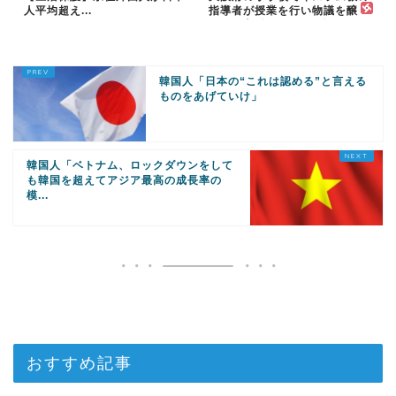
人平均超え...
指導者が授業を行い物議を醸
す！ #大阪 #イスラム教 #モス
ク
韓国人「日本の“これは認める”と言える
ものをあげていけ」
韓国人「ベトナム、ロックダウンをして
も韓国を超えてアジア最高の成長率の
模...
おすすめ記事