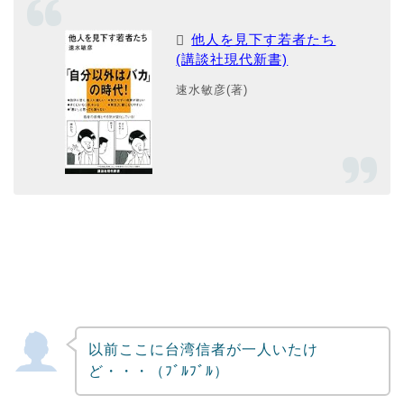
他人を見下す若者たち
(講談社現代新書)
速水敏彦(著)
以前ここに台湾信者が一人いたけ
ど・・・（ﾌﾞﾙﾌﾞﾙ）