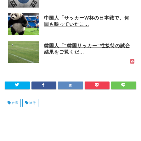
中国人「サッカーW杯の日本戦で、何
回も映っていたこ...
韓国人「“韓国サッカー”性接待の試合
結果をご覧くだ...
台湾
旅行