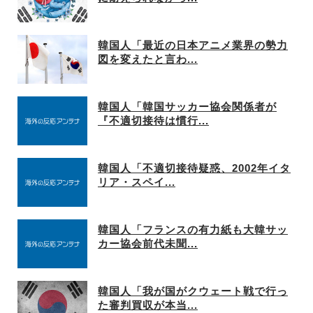
韓国人「最近の日本アニメ業界の勢力
図を変えたと言わ...
韓国人「韓国サッカー協会関係者が
『不適切接待は慣行...
韓国人「不適切接待疑惑、2002年イタ
リア・スペイ...
韓国人「フランスの有力紙も大韓サッ
カー協会前代未聞...
韓国人「我が国がクウェート戦で行っ
た審判買収が本当...