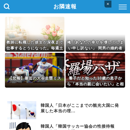
×
お隣速報
教師に転職した彼女が深夜まで
俺「あなたの幸せを壊してしま
仕事するとうになった。毎週土
い申し訳ない」 間男の婚約者
日を空けても月に数回しか会え
「私は結婚する前でしたか
ず…もう結婚生活が想像できな
ら……..」 俺「そう言ってくだ
い。
さると助かります」 間男婚約
者「でも本当は…」 そして離
婚後、間男婚約者と再会。語ら
【悲報】最近の大谷走塁ミス
養子だと知った10歳の息子か
れた本音とまさかの結果は…..
ら「本当の親に会いたい」と相
談された。正直に答えたら夫婦
関係が急変して…
韓国人「日本がここまでの観光大国に発
展した本当の理...
韓国人「韓国サッカー協会の性接待報