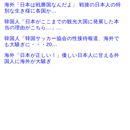
海外「日本は戦勝国なんだよ」 戦後の日本人の特
別な生き様に各国か...
韓国人「日本がここまでの観光大国に発展した本
当の理由がこちら…」...
韓国人「韓国サッカー協会の性接待報道、海外で
も大騒ぎに・・・20...
海外「日本が正しい！」優しい日本人に甘える外
国人に海外が大騒ぎ
海外「”京都の鳥”は良いぞ」小規模だけどお勧め
な日本の観光名所／...
韓国人「日本の柴犬くん散歩中の暑さに耐えられ
なかった結果」
韓国人「最近の日本アニメ業界の勢力図を変えた
と言われる作品がこち...
韓国人「韓国サッカー協会関係者が『不適切接待
は慣行だった』と衝撃...