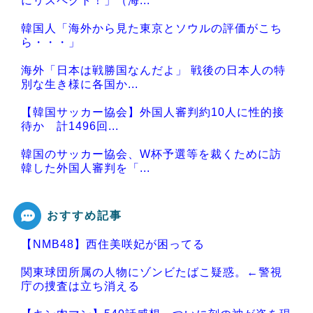
にリスペクト！」（海...
韓国人「海外から見た東京とソウルの評価がこち
ら・・・」
海外「日本は戦勝国なんだよ」 戦後の日本人の特
別な生き様に各国か...
【韓国サッカー協会】外国人審判約10人に性的接
待か 計1496回...
韓国のサッカー協会、W杯予選等を裁くために訪
韓した外国人審判を「...
おすすめ記事
【NMB48】西住美咲妃が困ってる
Powered by livedoor 相互RSS
関東球団所属の人物にゾンビたばこ疑惑。←警視
庁の捜査は立ち消える