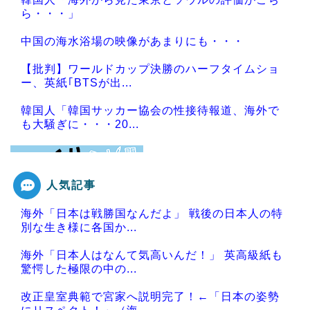
ら・・・」
中国の海水浴場の映像があまりにも・・・
【批判】ワールドカップ決勝のハーフタイムショ
ー、英紙｢BTSが出...
韓国人「韓国サッカー協会の性接待報道、海外で
も大騒ぎに・・・20...
人気記事
Powered by livedoor 相互RSS
海外「日本は戦勝国なんだよ」 戦後の日本人の特
別な生き様に各国か...
海外「日本人はなんて気高いんだ！」 英高級紙も
驚愕した極限の中の...
改正皇室典範で宮家へ説明完了！←「日本の姿勢