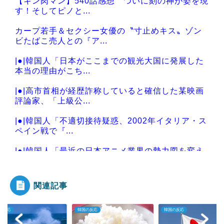
【キン肉マン】540話感想 ついに刻の神が姿を現
す！そしてピノと...
カープ若手＆セクシー女優の〝寸止めキス〟ゾン
ビたばこ売人との『ア...
|●|韓国人「日本がここまでの観光大国に発展した
本当の理由がこち...
|●|高市首相が経歴詐称していると確信した某映画
評論家、「上級公...
|●|韓国人「不適切接待疑惑、2002年イタリア・ス
ペイン戦で『...
|●|韓国人「最近の日本アニメ業界の勢力図を変え
たと言われる作品...
関連記事
韓国の反応
韓国の反応
韓国の反応
Powered by livedoor 相互RSS