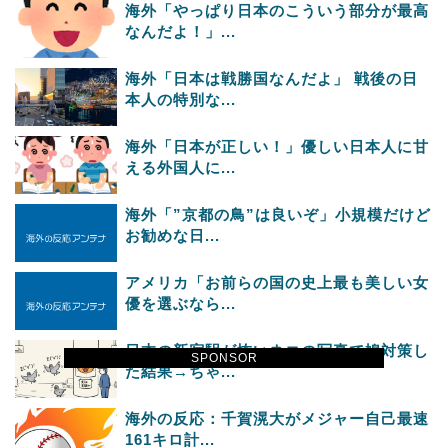
海外「やっぱり日本のこういう部分が最高
なんだよ！」...
海外「日本は戦勝国なんだよ」 戦後の日
本人の特別な...
海外「日本が正しい！」優しい日本人に甘
える外国人に...
海外「”京都の鳥”は良いぞ」小規模だけど
お勧めな日...
アメリカ「お前らの国の史上最も美しい女
優を選ぶなら...
日本の新宿駅が怖いネコの写真で鳩対策し
SPONSOR
た結果→ちゃ...
海外の反応：千賀滉大がメジャー自己最速
161キロ計...