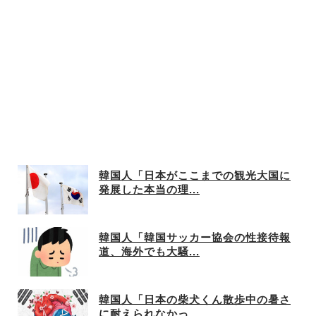
韓国人「日本がここまでの観光大国に
発展した本当の理...
韓国人「韓国サッカー協会の性接待報
道、海外でも大騒...
韓国人「日本の柴犬くん散歩中の暑さ
に耐えられなかっ...