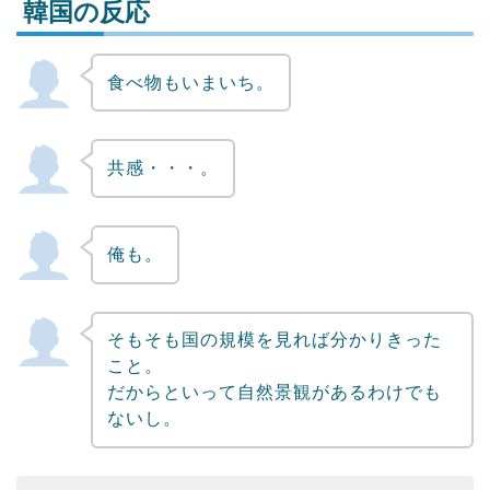
韓国の反応
食べ物もいまいち。
Powered by livedoor 相互RSS
共感・・・。
俺も。
そもそも国の規模を見れば分かりきった
こと。
だからといって自然景観があるわけでも
ないし。