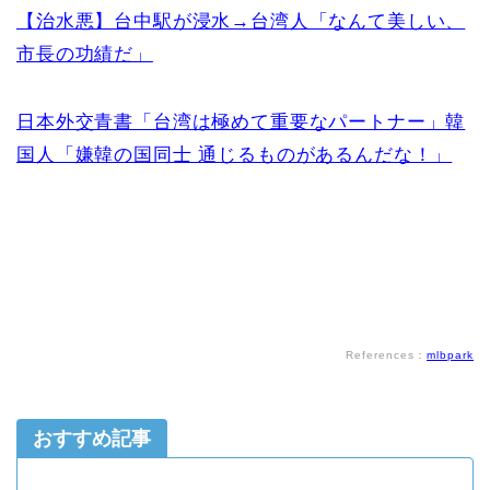
【治水悪】台中駅が浸水→台湾人「なんて美しい、
市長の功績だ」
日本外交青書「台湾は極めて重要なパートナー」韓
国人「嫌韓の国同士 通じるものがあるんだな！」
References：
mlbpark
おすすめ記事