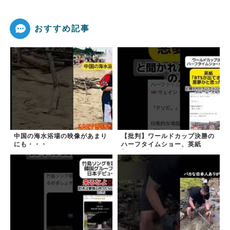
おすすめ記事
中国の海水浴場の映像があまり
【批判】ワールドカップ決勝の
にも・・・
ハーフタイムショー、英紙
｢BTSが出てきて悪夢かと思っ
た｣