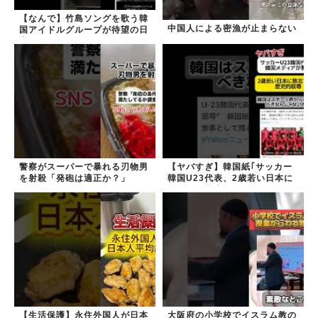
【なんで】竹島ソングを歌う韓
中国人による密漁が止まらない
国アイドルグループが待望の日
本デビュー
警察がスーパーで暴れる刃物男
【ヤバすぎ】韓国紙｢サッカー
を射殺「発砲は適正か？」
韓国U23代表、2歳若い日本に
負けると歴史的屈辱｣
【生活保護】永住外国人が日本
大阪府の小学校でイスラム教の