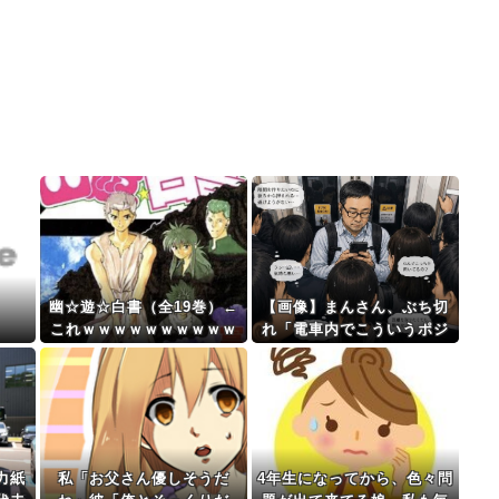
幽☆遊☆白書（全19巻）←
【画像】まんさん、ぶち切
これｗｗｗｗｗｗｗｗｗｗ
れ「電車内でこういうポジ
ｗｗｗｗ
のおじ、ガチでイラネ」
力紙
私「お父さん優しそうだ
4年生になってから、色々問