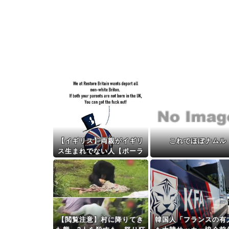
【イギリス】両親がイギリ
これでほぼナムル
ス生まれでない人【ポーラ
ンドボール】
【閲覧注意】村に降りてき
韓国人「フランスの有