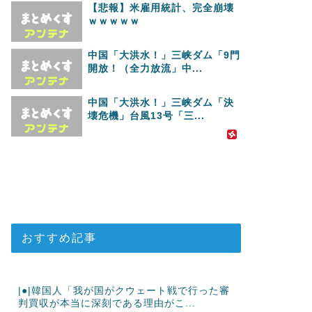
【悲報】米雇用統計、完全崩壊
ｗｗｗｗｗ
中国「大洪水！」三峡ダム「9門
開放！（全力放流」中...
中国「大洪水！」三峡ダム「決
壊危機」台風13号「三...
おすすめ記事
|●|韓国人「我が国がクウェート戦で行った審
判買収が本当に深刻である理由がこ...