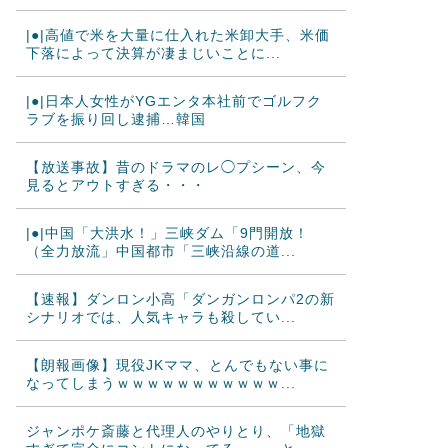
|●|高値で米を大量に仕入れた米卸大手、米価
下落によって決算が凄まじいことに...
|●|日本人女性がYGエンタ本社前でゴルフク
ラブを振り回し逮捕…韓国
【放送事故】昔のドラマのレ◯プシーン、今
見るとアウトすぎる・・・
|●|中国「大洪水！」三峡ダム「9門開放！
（全力放流」中国都市「三峡沿線の道...
【速報】ダンロン小高「ダンガンロンパ2の新
シナリオでは、人気キャラも殺してい...
【朗報画像】現役JKママ、とんでもない事に
なってしまうｗｗｗｗｗｗｗｗｗｗｗ...
ジャンポケ斎藤と代理人のやりとり、「地獄