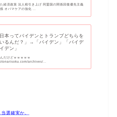
た経済政策 法人税引き上げ 同盟国の関係回復優先主義
 オバマケアの強化 ...
日本ってバイデンとトランプどちらを
いるんだ？」→「バイデン」「バイデ
イデン」
いんだけどｗｗｗｗｗ
otonarisoku.com/archives/...
し当選確実か。