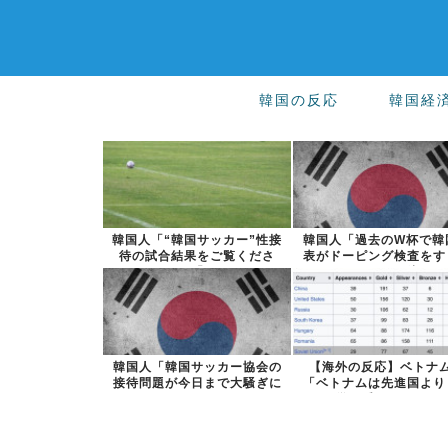
韓国の反応
韓国経
韓国人「“韓国サッカー”性接
韓国人「過去のW杯で韓
待の試合結果をご覧くださ
表がドーピング検査をす
い」→「マッ...
けるように注...
韓国人「韓国サッカー協会の
【海外の反応】ベトナ
接待問題が今日まで大騒ぎに
「ベトナムは先進国より
ならなかった...
学に秀でている...