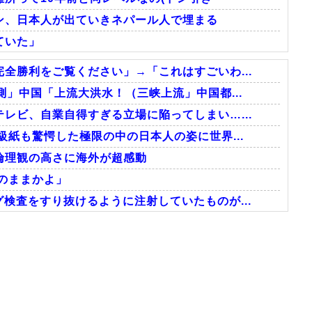
ン、日本人が出ていきネパール人で埋まる
ていた」
全勝利をご覧ください」→「これはすごいわ...
」中国「上流大洪水！（三峡上流」中国都...
レビ、自業自得すぎる立場に陥ってしまい…...
級紙も驚愕した極限の中の日本人の姿に世界...
倫理観の高さに海外が超感動
のままかよ」
検査をすり抜けるように注射していたものが...