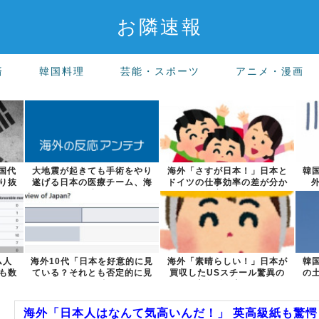
お隣速報
済
韓国料理
芸能・スポーツ
アニメ・漫画
国代
大地震が起きても手術をやり
海外「さすが日本！」日本と
韓
り抜
遂げる日本の医療チーム、海
ドイツの仕事効率の差が分か
外でも凄すぎ...
る数字に海外...
ム人
海外10代「日本を好意的に見
海外「素晴らしい！」日本が
韓
も数
ている？それとも否定的に見
買収したUSスチール驚異の
の
ている？投...
大復活に米国...
海外「日本人はなんて気高いんだ！」 英高級紙も驚愕し