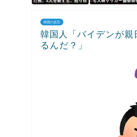
た熊、2人を殺すも、怒り狂
も大韓サッカー協会前
う100人の村人に囲まれこ
聞の不祥事を詳細に
うなる…（動画あり）
道！」→「国際的スキ
ダルに発展してしまう
韓国の反応
韓国人「バイデンが親
るんだ？」