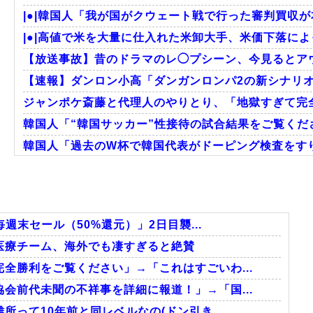
|●|韓国人「我が国がクウェート戦で行った審判買収が
|●|高値で米を大量に仕入れた米卸大手、米価下落によ
【放送事故】昔のドラマのレ◯プシーン、今見るとア
【速報】ダンロン小高「ダンガンロンパ2の新シナリオで
ジャンポケ斎藤と代理人のやりとり、「地獄すぎて完全
韓国人「“韓国サッカー”性接待の試合結果をご覧くださ
韓国人「過去のW杯で韓国代表がドーピング検査をすり
韓国人「日本メディアが2002年ワールドカップ韓国準
海外「素晴らしい！」日本が買収したUSスチール驚
韓国人「熊本地震で見る日本の土木技術の完全勝利をご
週末セール（50%還元）」2日目襲...
医療チーム、海外でも凄すぎると絶賛
全勝利をご覧ください」→「これはすごいわ...
Powered by livedoor 相互RSS
会前代未聞の不祥事を詳細に報道！」→「国...
所って10年前と同レベルなの(ドン引き