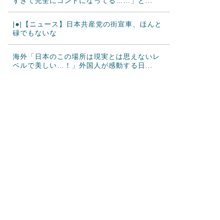
すぎて完全にコントになってる……」と...
|●|【ニュース】日本共産党の街宣車、ほんと
碌でもないな
海外「日本のこの場所は現実とは思えないレ
ベルで美しい…！」外国人が感動する日...
韓国人「“韓国サッカー”性接待の試合結果を
ご覧ください」→「マッサージ効果は...
韓国人「過去のW杯で韓国代表がドーピング
検査をすり抜けるように注射していたも...
大地震が起きても手術をやり遂げる日本の医
療チーム、海外でも凄すぎると絶賛
海外「さすが日本！」日本とドイツの仕事効
率の差が分かる数字に海外が大騒ぎ
韓国人「韓国サッカー協会、外国人審判に“性