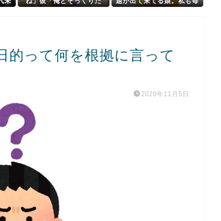
代未
ね」彼「俺とそっくりだ
題が出て来てる娘。私も毎
報
よ」→携帯ショップで見せ
日怒鳴り続けるのに疲れて
ャン
た態度に言葉を失って…
体調崩し...
‥」
日的って何を根拠に言って
2020年11月5日