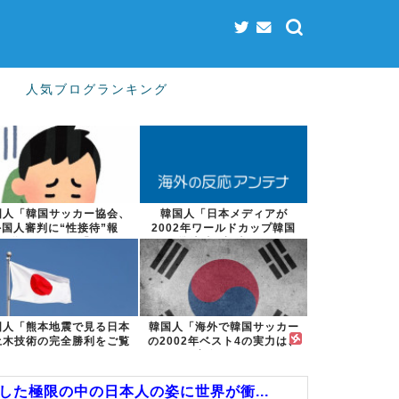
人気ブログランキング
国人「韓国サッカー協会、
韓国人「日本メディアが
外国人審判に“性接待”報
2002年ワールドカップ韓国
道・・・」→「...
準決勝も調査す...
国人「熊本地震で見る日本
韓国人「海外で韓国サッカー
土木技術の完全勝利をご覧
の2002年ベスト4の実力は、
ください」→...
実際には...
た極限の中の日本人の姿に世界が衝...