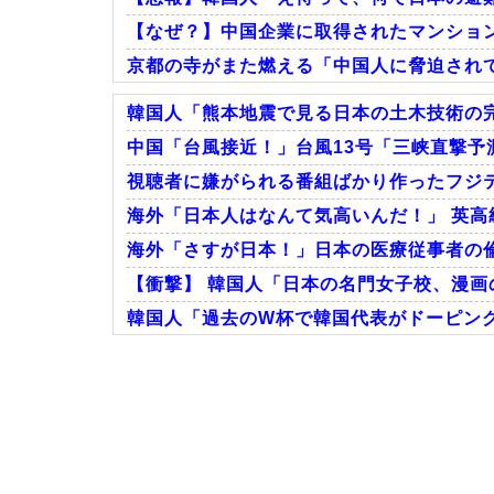
【なぜ？】中国企業に取得されたマンショ
京都の寺がまた燃える「中国人に脅迫され
韓国人「熊本地震で見る日本の土木技術の完
中国「台風接近！」台風13号「三峡直撃予測
視聴者に嫌がられる番組ばかり作ったフジテ
Powered by livedoor 相互RSS
海外「日本人はなんて気高いんだ！」 英高
海外「さすが日本！」日本の医療従事者の
【衝撃】 韓国人「日本の名門女子校、漫画
韓国人「過去のW杯で韓国代表がドーピング
Powered by livedoor 相互RSS