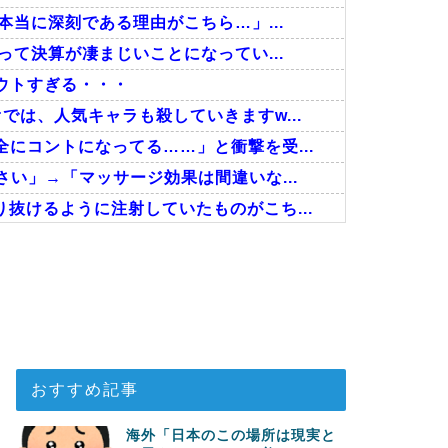
本当に深刻である理由がこちら…」...
って決算が凄まじいことになってい...
ウトすぎる・・・
は、人気キャラも殺していきますw...
にコントになってる……」と衝撃を受...
い」→「マッサージ効果は間違いな...
抜けるように注射していたものがこち...
決勝も調査すべきと主張！」→「英...
異の大復活に米国人が大喜び
覧ください」→「これはすごいわ」「...
おすすめ記事
海外「日本のこの場所は現実と