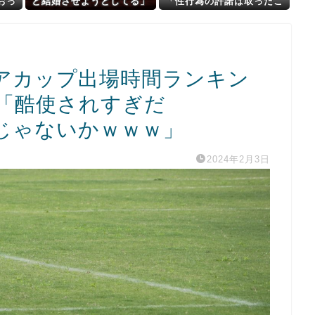
おっ
と結婚させようとしてる」
「性行為の許諾は取ったこ
one
私「ちょうどいい、その話
とありません」
利用するわ」→3日後にまさ
かの展開…
アカップ出場時間ランキン
「酷使されすぎだ
じゃないかｗｗｗ」
2024年2月3日