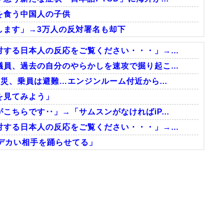
を食う中国人の子供
します」→3万人の反対署名も却下
する日本人の反応をご覧ください・・・」→...
員、過去の自分のやらかしを速攻で掘り起こ...
災、乗員は避難…エンジンルーム付近から...
を見てみよう」
ちらです‥」→「サムスンがなければiP...
する日本人の反応をご覧ください・・・」→...
cmデカい相手を踊らせてる」