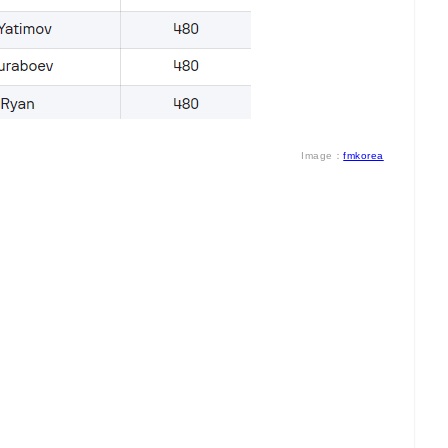
Image：
fmkorea