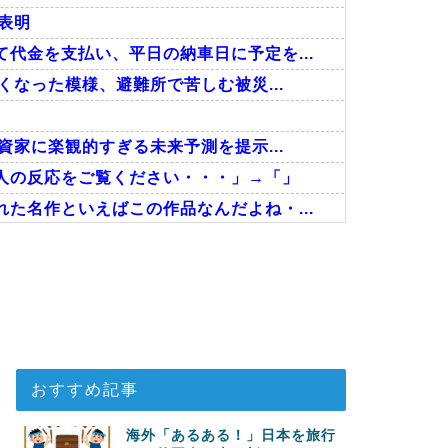
表明
代金を支払い、平日の納車日に予定を...
くなった模様、避難所で苦しむ被災...
資家に楽観的すぎる未来予測を提示...
人の反応をご覧ください・・・」→「」
た名作といえばこの作品なんだよね・...
待
能性を会長が示唆！移籍金が交渉の壁...
揺れの中でも患者を守った医師たちの...
おすすめ記事
海外「あるある！」日本を旅行