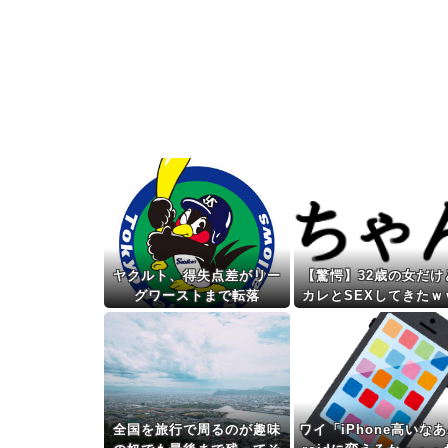
ヤクルト、得失点差がリー
【驚愕】32歳の女だけ
グワーストまで転落
カレとSEXしてきたｗ
ｗｗｗｗｗwwww
全国を旅行で周るのが趣味
ワイ「iPhone高いなあ