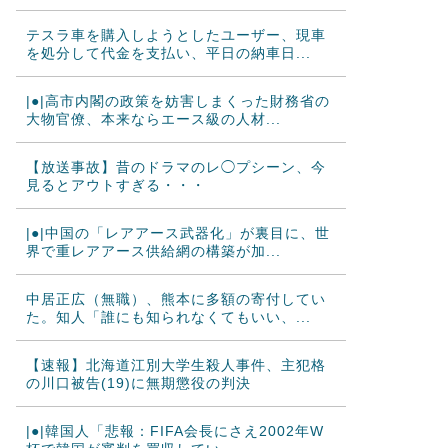
テスラ車を購入しようとしたユーザー、現車
を処分して代金を支払い、平日の納車日...
|●|高市内閣の政策を妨害しまくった財務省の
大物官僚、本来ならエース級の人材...
【放送事故】昔のドラマのレ◯プシーン、今
見るとアウトすぎる・・・
|●|中国の「レアアース武器化」が裏目に、世
界で重レアアース供給網の構築が加...
中居正広（無職）、熊本に多額の寄付してい
た。知人「誰にも知られなくてもいい、...
【速報】北海道江別大学生殺人事件、主犯格
の川口被告(19)に無期懲役の判決
|●|韓国人「悲報：FIFA会長にさえ2002年W