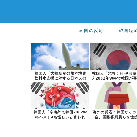
韓国の反応
韓国経
韓国人「大韓航空の熊本地震
韓国人「悲報：FIFA会
飲料水支援に対する日本人の
え2002年W杯で韓国が
反応をご覧く...
買収...
韓国人「今海外で韓国2002W
海外の反応：韓国サッカ
杯ベスト4も怪しいと言われ
会、国際審判員らを性
てるよ！...