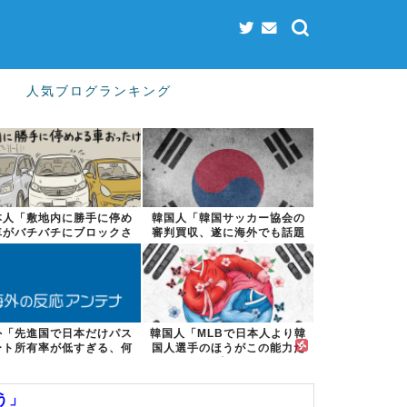
人気ブログランキング
本人「敷地内に勝手に停め
韓国人「韓国サッカー協会の
車がバチバチにブロックさ
審判買収、遂に海外でも話題
れててウケた...
に…」→「2...
外「先進国で日本だけパス
韓国人「MLBで日本人より韓
ート所有率が低すぎる、何
国人選手のほうがこの能力だ
故なのか」
けは上だよ...
う」