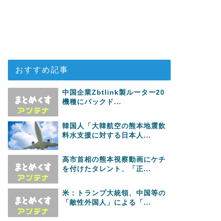
おすすめ記事
中国企業Zbtlink製ルーター20
機種にバックド...
韓国人「大韓航空の熊本地震飲
料水支援に対する日本人...
高市首相の熊本視察動画にケチ
を付けたタレント、「正...
米：トランプ大統領、中国等の
「敵性外国人」による「...