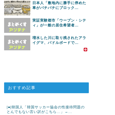
日本人「敷地内に勝手に停めた
車がバチバチにブロック...
実証実験都市「ウーブン・シテ
ィ」が一般の居住希望者...
増水した川に取り残されたアラ
イグマ、パドルボードで...
おすすめ記事
|●|韓国人「韓国サッカー協会の性接待問題の
とんでもない言い訳がこちら…」→...