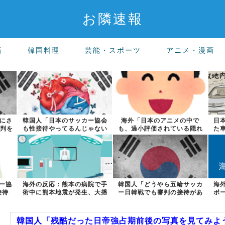
お隣速報
済
韓国料理
芸能・スポーツ
アニメ・漫画
長にさ
韓国人「日本のサッカー協会
海外「日本のアニメの中で
日
審判を
も性接待やってるんじゃない
も、過小評価されている隠れ
た
ですか？」
た名作といえば...
ー協
海外の反応：熊本の病院で手
韓国人「どうやら五輪サッカ
海
接待
術中に熊本地震が発生、大揺
ー日韓戦でも審判の接待があ
ポ
れの中でも患...
った模様…」...
韓国人「残酷だった日帝強占期前後の写真を見てみよ