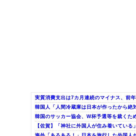
実質消費支出は7カ月連続のマイナス、前年同
韓国人「人間冷蔵庫は日本が作ったから絶対に
韓国のサッカー協会、W杯予選等を裁くため
【佐賀】「神社に外国人が住み着いている
海外「あるある！」日本を旅行した外国人が患