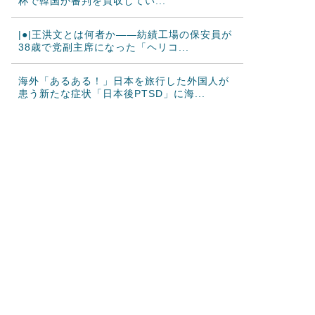
杯で韓国が審判を買収してい...
|●|王洪文とは何者か——紡績工場の保安員が
38歳で党副主席になった「ヘリコ...
海外「あるある！」日本を旅行した外国人が
患う新たな症状「日本後PTSD」に海...
韓国人「大韓航空の熊本地震飲料水支援に対
する日本人の反応をご覧ください・・・...
韓国人「悲報：FIFA会長にさえ2002年W杯で
韓国が審判を買収していたと思...
韓国人「日本のサッカー協会も性接待やって
るんじゃないですか？」
海外「日本のアニメの中でも、過小評価され
ている隠れた名作といえばこの作品なん...
日本人「敷地内に勝手に停めた車がバチバチ