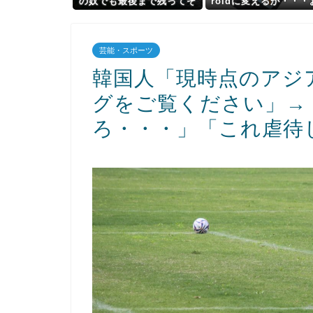
の奴でも最後まで残ってそ
roidに変えるか・・・
うな都道府県ってど
これええやん！」→iPh
こ？？？
より高い
芸能・スポーツ
韓国人「現時点のアジ
グをご覧ください」→
ろ・・・」「これ虐待