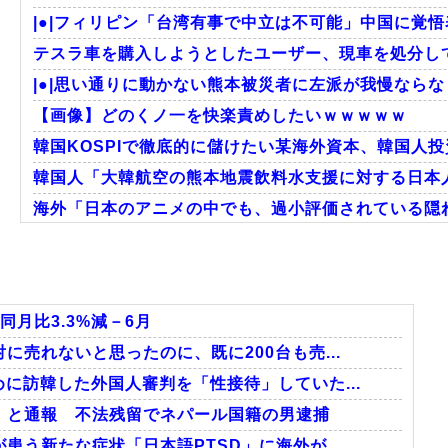
|●|フィリピン「台湾有事で中立は不可能」中国に覚悟
テスラ車を購入しようとしたユーザー、現車を処分して
|●|思い通りに動かない熊本被災者に左派が我慢ならな
【画像】どのくノ一を快楽責めしたいｗｗｗｗｗ
韓国KOSPIで徹底的に儲けたい某海外資本、韓国人投
韓国人「大韓航空の熊本地震飲料水支援に対する日本
海外「日本のアニメの中でも、過小評価されている隠れ
海外の反応：韓国サッカー協会、国際審判員らを性接
フランス人「欲張りすぎだ」中村敬斗、ランス残留の可
海外の反応：熊本の病院で手術中に熊本地震が発生、大
月比3.3%減－6月
売れないと思ったのに、既に200台も売...
に訪韓した外国人審判を「性接待」していた...
Powered by livedoor 相互RSS
」と通報 不法残留でネパール国籍の男逮捕
う新たな症状「日本語PTSD」に海外が...