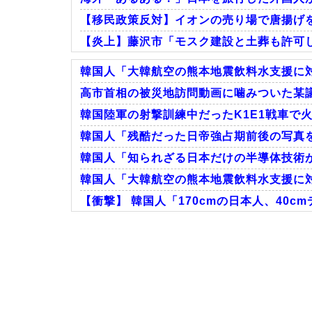
【移民政策反対】イオンの売り場で唐揚げ
【炎上】藤沢市「モスク建設と土葬も許可
韓国人「大韓航空の熊本地震飲料水支援に対
高市首相の被災地訪問動画に噛みついた某議
韓国陸軍の射撃訓練中だったK1E1戦車で火
Powered by livedoor 相互RSS
韓国人「残酷だった日帝強占期前後の写真
韓国人「知られざる日本だけの半導体技術がこ
韓国人「大韓航空の熊本地震飲料水支援に対
【衝撃】 韓国人「170cmの日本人、40
Powered by livedoor 相互RSS