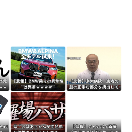
ど元
【悲報】BMW乗りの異常性
【悲報】京大病院、患者の
ｗｗ
は異常ｗｗｗｗ
脳の正常な部分を摘出して
しまう痛恨のミス
And
母「おばあちゃんが従兄弟
【悲報】ジャンポケ斎藤