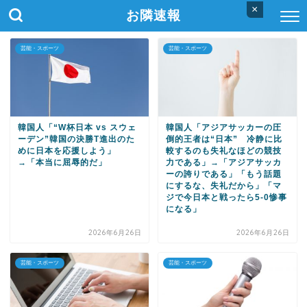
×
お隣速報
芸能・スポーツ
芸能・スポーツ
韓国人「“W杯日本 vs スウェ
韓国人「アジアサッカーの圧
ーデン”韓国の決勝T進出のた
倒的王者は“日本” 冷静に比
めに日本を応援しよう」
較するのも失礼なほどの競技
→「本当に屈辱的だ」
力である」→「アジアサッカ
ーの誇りである」「もう話題
にするな、失礼だから」「マ
ジで今日本と戦ったら5-0惨事
になる」
2026年6月26日
2026年6月26日
芸能・スポーツ
芸能・スポーツ