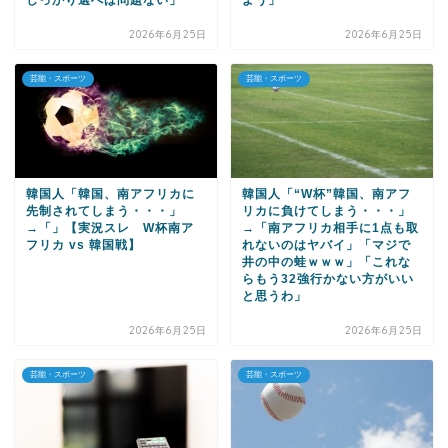
しっかり選べば問題ない」
よう」
2026年6月25日
2026年6月25日
芸能・スポーツ
芸能・スポーツ
韓国人「韓国、南アフリカに
韓国人「“W杯”韓国、南アフ
先制されてしまう・・・」
リカに負けてしまう・・・」
→「」【実況スレ W杯南ア
→「南アフリカ相手に1点も取
フリカ vs 韓国戦】
れないのはヤバイ」「マジで
井の中の蛙ｗｗｗ」「これな
らもう32強行かない方がいい
と思うわ」
2026年6月25日
2026年6月25日
芸能・スポーツ
芸能・スポーツ