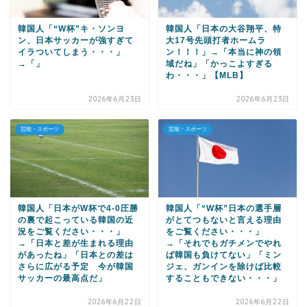
韓国人「“W杯”キ・ソンヨ
韓国人「日本の大谷翔平、特
ン、日本サッカーが強すぎて
大17号先頭打者ホームラ
イラついてしまう・・・」
ン！！！」→「本当に神の領
→「」
域だね」「かっこよすぎる
わ・・・」【MLB】
2026年6月23日
2026年6月23日
芸能・スポーツ
芸能・スポーツ
韓国人「日本がW杯で4-0圧勝
韓国人「“W杯”日本の選手層
の裏で起こっている韓国の近
がとてつもないと言える理由
況をご覧ください・・・」
をご覧ください・・・」
→「日本と差が生まれる理由
→「それでもガチメンでやれ
があったね」「日本との差は
ば韓国も負けてない」「ミン
さらに広がる予定 今が韓国
ジェ、ガンインを除けば比較
サッカーの最高点だ」
することもできない・・・」
2026年6月22日
2026年6月22日