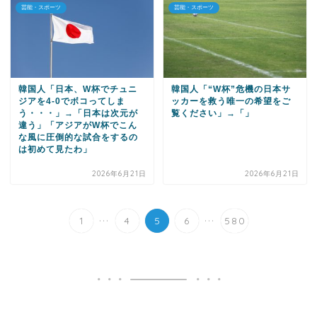
芸能・スポーツ
芸能・スポーツ
韓国人「日本、W杯でチュニ
韓国人「“W杯”危機の日本サ
ジアを4-0でボコってしま
ッカーを救う唯一の希望をご
う・・・」→「日本は次元が
覧ください」→「」
違う」「アジアがW杯でこん
な風に圧倒的な試合をするの
は初めて見たわ」
2026年6月21日
2026年6月21日
...
...
1
4
5
6
580