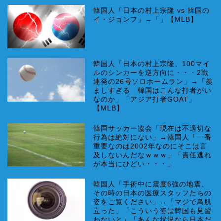
韓国人「日本の村上宗隆 vs 韓国の
イ・ジョンフ」→「」【MLB】
韓国人「日本の村上宗隆、100マイ
ルのシンカーを逆方向に・・・2戦
連発の26号ソロホームラン」→「羨
ましすぎる 韓国はこんな打者がい
なのか」「アジア打者GOAT」
【MLB】
韓国サッカー協会「現在は不適切な
行為は絶対にない」→韓国人「一番
重要なのは2002年なのにそこは言
及しないんだなｗｗｗ」「責任逃れ
が本当にひどい・・・」
韓国人「手術中に震度6強の地震、
その時の日本の医療スタッフたちの
姿をご覧ください」→「マジで鳥肌
立った」「こういう姿は韓国も見習
わないと」「あんな状況なら日本だ