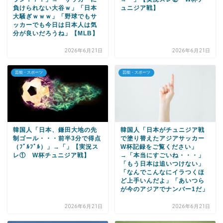
負けられない大谷ｗ」「日本
ュニジア戦】
大騒ぎｗｗｗ」「野球でもサ
ッカーでも今日は日本人は気
分が良いだろうね」【MLB】
2026年6月21日
2026年6月21日
芸能・スポーツ
芸能・スポーツ
韓国人「日本、鎌田大地の先
韓国人「日本がチュニジア戦
制ゴール・・・前半3分で得点
で塗り替えたアジアサッカー
（ﾌﾞﾙﾌﾞﾙ）」→「」【実況ス
W杯記録をご覧ください」
レ① W杯チュニジア戦】
→「本当にすごいね・・・」
「もう日本は追いつけない」
「なんでこんなにイラつくほ
ど上手いんだよ」「あいつら
が今のアジアでナンバー1だ」
2026年6月21日
2026年6月21日