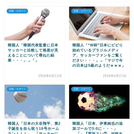
芸能・スポーツ
芸能・スポーツ
韓国人「韓国代表監督に日本
韓国人「“W杯”日本にビビり
サッカーと比較して格差が見
始めているブラジルメディ
えることについて尋ねた結
ア、サッカーファンをご覧く
果・・・」→「」
ださい・・・」→「マジで今
の日本はS級のようだｗｗｗ」
2026年6月22日
2026年6月22日
芸能・スポーツ
芸能・スポーツ
韓国人「日本の大谷翔平、第2
韓国人「日本、伊東純也の追
子誕生を自ら祝う16号ホーム
加ゴールで3-0に・・・」
ラン！！！」→「サッカーに
→「」【実況スレ② W杯チ