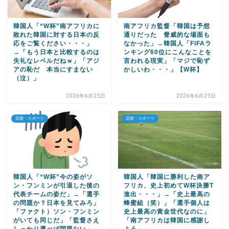
韓国人「“W杯”南アフリカに
南アフリカ監督「韓国は予想
敗れた韓国に対する日本の反
通りだった 脅威的な場面も
応をご覧ください・・・」
なかった」→韓国人「FIFAラ
→「もう日本と比較するのは
ンキング60位にこんなことを
失礼なレベルだねｗ」「アジ
言われる現実」「マジで恥ず
アの恥だ 本当にすまない
かしいわ・・・」【W杯】
（泣）」
2026年6月25日
2026年6月25日
芸能・スポーツ
芸能・スポーツ
韓国人「“W杯”今の姿がソ
韓国人「韓国に勝利した南ア
ン・フンミンが引退した後の
フリカ、史上初めてW杯決勝T
代表チームの姿だ」→「選手
進出・・・」→「史上最高の
の問題か？日本を見てみろ」
蜂蜜組（笑）」「選手個人は
「ファクト）ソン・フンミン
史上最高の黄金世代なのに」
がいても同じだ」「監督さえ
「南アフリカは韓国に感謝し