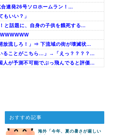
合連発26号ソロホームラン！...
ってもいい？」
！と話題に、自身の子供を餓死する...
WWWWWW
流しろ！」⇒ 下流域の街が壊滅状...
ることがこちら…」→「えっ？？？？...
人が予測不可能でぶっ飛んでると評価...
った…」
韓国人が衝撃！」→「当時の技術力に...
スタッフたちの姿をご覧ください」→...
おすすめ記事
海外「今年、夏の暑さが厳しい