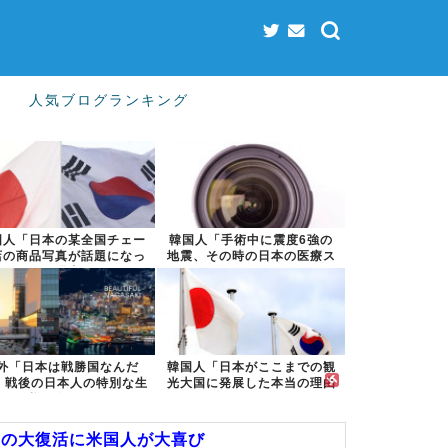
人気ブログランキング
国人「日本の某全国チェー
韓国人「手術中に震度6強の
店の商品写真が話題になっ
地震、その時の日本の医療ス
ている理由が...
タッフたちの...
外「日本は戦勝国なんだ
韓国人「日本がここまでの観
 戦後の日本人の特別な生
光大国に発展した本当の理由
き様に各国か...
がこちら…」...
異の大復活に米国人が大喜び