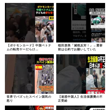
【ポケモンカード】中国ベトナ
稲田朋美「減税反対！」→選挙
ムの転売ヤーだらけ…
前は公約でお願いしていた
世界でバズったスペイン国民の
【迷惑中国人】生活保護費の不
怒り
正受給