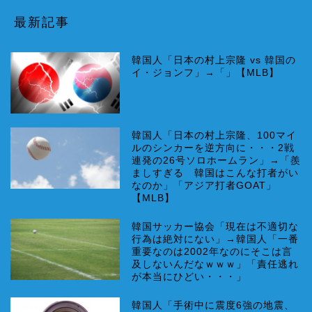
最新記事
韓国人「日本の村上宗隆 vs 韓国の
イ・ジョンフ」→「」【MLB】
韓国人「日本の村上宗隆、100マイ
ルのシンカーを逆方向に・・・2戦
連発の26号ソロホームラン」→「羨
ましすぎる 韓国はこんな打者がい
なのか」「アジア打者GOAT」
【MLB】
韓国サッカー協会「現在は不適切な
行為は絶対にない」→韓国人「一番
重要なのは2002年なのにそこは言
及しないんだなｗｗｗ」「責任逃れ
が本当にひどい・・・」
韓国人「手術中に震度6強の地震、