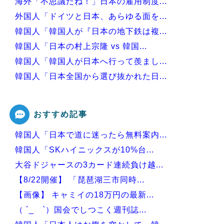
海外「不思議だね！」日本の雇用制度...
外国人「ドイツと日本、あらゆる面を...
韓国人「韓国人が『日本の地下鉄は複...
韓国人「日本の村上宗隆 vs 韓国...
韓国人「韓国人が日本へ行って羨まし...
韓国人「日本全国から選び抜かれた日...
韓国人「現在、日本で可愛いと話題に...
おすすめ記事
韓国人「日本で道に迷ったら無料案内...
Powered by livedoor 相互RSS
韓国人「SKハイニックスが10%台...
大谷ドジャースの3カード連続負け越...
【8/22開催】 「琵琶湖三市同時...
【画像】 キャミイの18万円の最新...
（ ´_ゝ`）国会でしつこく週刊誌...