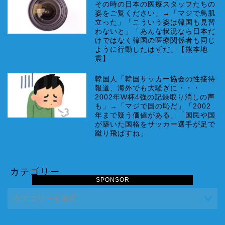
その時の日本の医療スタッフたちの
姿をご覧ください」→「マジで鳥肌
立った」「こういう姿は韓国も見習
わないと」「あんな状況なら日本だ
けではなく韓国の医療関係者も同じ
ように行動したはずだ」【熊本地
震】
韓国人「韓国サッカー協会の性接待
報道、海外でも大騒ぎに・・・
2002年W杯4強の記録取り消しの声
も」→「マジで国の恥だ」「2002
年まで疑う価値がある」「国民や国
が築いた国格をサッカー選手が足で
蹴り飛ばすね」
カテゴリー
SPONSOR