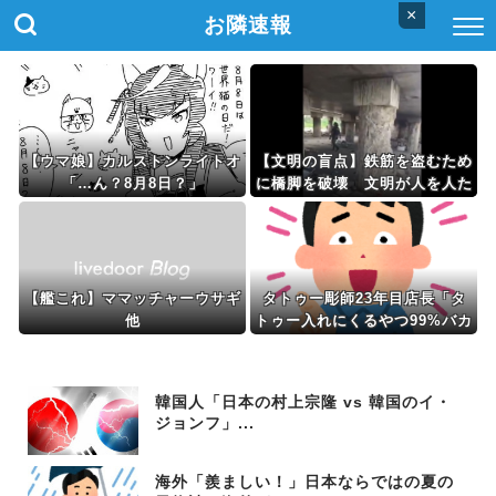
×
お隣速報
【ウマ娘】カルストンライトオ
【文明の盲点】鉄筋を盗むため
「…ん？8月8日？」
に橋脚を破壊 文明が人を人た
らしめるならこれらは人ではな
く猿ということになる
【艦これ】ママッチャーウサギ
タトゥー彫師23年目店長「タ
他
トゥー入れにくるやつ99%バカ
です」
韓国人「日本の村上宗隆 vs 韓国のイ・
ジョンフ」...
海外「羨ましい！」日本ならではの夏の