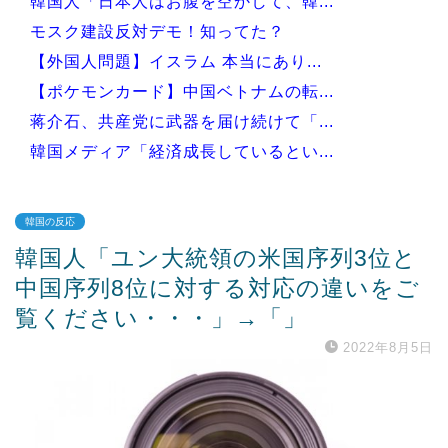
韓国人「日本人はお腹を空かして、韓...
モスク建設反対デモ！知ってた？
【外国人問題】イスラム 本当にあり...
【ポケモンカード】中国ベトナムの転...
蒋介石、共産党に武器を届け続けて「...
韓国メディア「経済成長しているとい...
韓国の反応
韓国人「ユン大統領の米国序列3位と
Powered by livedoor 相互RSS
中国序列8位に対する対応の違いをご
覧ください・・・」→「」
2022年8月5日