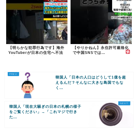
【明らかな犯罪行為です】海外
【やりかねん】永住許可厳格化
YouTuberが日本の住宅へ不法
で中国SNSでは…
侵入する動画を投稿
韓国人「日本の人口はどうして1億を超
えるんだ？そんなに大きな島国でもな
く...
韓国人「現在大騒ぎの日本の札幌の様子
をご覧ください」→「これマジで行き
た...