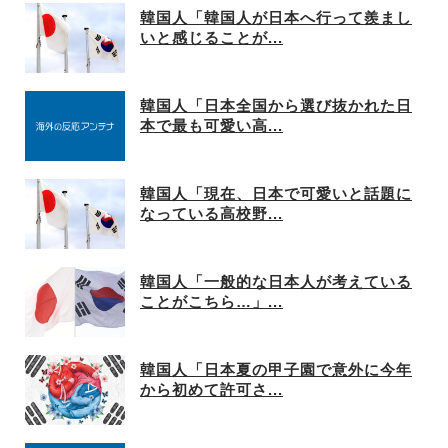
韓国人「韓国人が日本へ行って羨まし
いと感じることが...
韓国人「日本全国から選び抜かれた日
本で最も可愛い高...
韓国人「現在、日本で可愛いと話題に
なっている高校野...
韓国人「一般的な日本人が考えている
ことがこちら…」...
韓国人「日本夏の甲子園で意外に今年
から初めて許可さ...