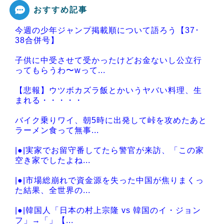
おすすめ記事
今週の少年ジャンプ掲載順について語ろう【37･
Powered by livedoor 相互RSS
38合併号】
子供に中受させて受かったけどお金ないし公立行
ってもらうわ〜wって...
【悲報】ウツボカズラ飯とかいうヤバい料理、生
まれる・・・・・
バイク乗りワイ、朝5時に出発して峠を攻めたあと
ラーメン食って無事...
|●|実家でお留守番してたら警官が来訪、「この家
空き家でしたよね...
|●|市場総崩れで資金源を失った中国が焦りまくっ
た結果、全世界の...
|●|韓国人「日本の村上宗隆 vs 韓国のイ・ジョン
フ」→「」【...