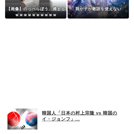
【画像】のっぺらぼう、捕まる
我が子が敬語を使えない
ｗｗｗｗｗｗｗｗｗｗ
韓国人「日本の村上宗隆 vs 韓国の
イ・ジョンフ」...