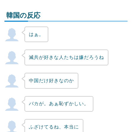
韓国の反応
はぁ。
Powered by livedoor 相互RSS
滅共が好きな人たちは嫌だろうね
中国だけ好きなのか
バカが。あぁ恥ずかしい。
ふざけてるね、本当に