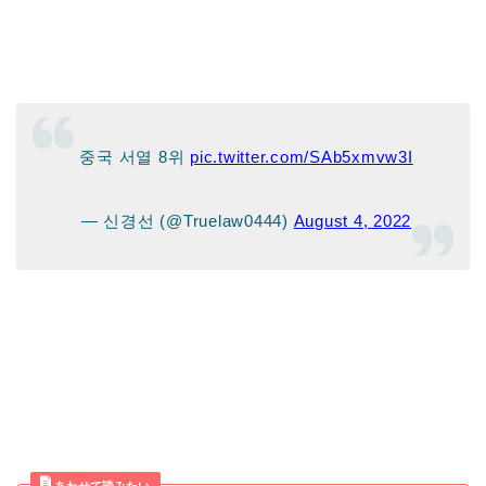
중국 서열 8위
pic.twitter.com/SAb5xmvw3I
— 신경선 (@Truelaw0444)
August 4, 2022