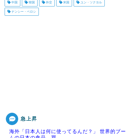
中国
韓国
外交
米国
ユン・ソクヨル
ナンシー・ペロシ
急上昇
海外「日本人は何に使ってるんだ？」 世界的ブー
ムの日本の食品、買...