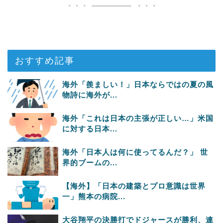
おすすめ記事
海外「羨ましい！」日本ならではの夏の風
物詩に海外が...
海外「これは日本の主張が正しい…」米国
に対する日本...
海外「日本人は何に使ってるんだ？」 世
界的ブームの...
【海外】「日本の建築とプロ意識は世界
一」熊本の病院...
大谷翔平の決勝打でドジャースが勝利、連