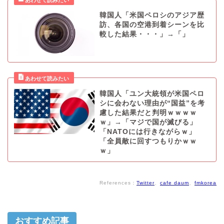
韓国人「米国ペロシのアジア歴
訪、各国の空港到着シーンを比
較した結果・・・」→「」
韓国人「ユン大統領が米国ペロ
シに会わない理由が“国益”を考
慮した結果だと判明ｗｗｗｗ
ｗ」→「マジで国が滅びる」
「NATOには行きながらｗ」
「全員敵に回すつもりかｗｗ
ｗ」
References：
Twitter
、
cafe daum
、
fmkorea
おすすめ記事