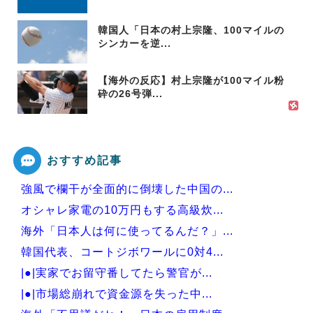
韓国人「日本の村上宗隆、100マイルの
シンカーを逆...
【海外の反応】村上宗隆が100マイル粉
砕の26号弾...
おすすめ記事
強風で欄干が全面的に倒壊した中国の...
オシャレ家電の10万円もする高級炊...
海外「日本人は何に使ってるんだ？」...
韓国代表、コートジボワールに0対4...
|●|実家でお留守番してたら警官が...
|●|市場総崩れで資金源を失った中...