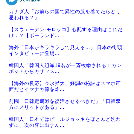
カナダ人「お前らの国で異性の服を着てたらどう
Powered by livedoor 相互RSS
思われる？」
【スウェーデン-モロッコ】心配する理由はこれだ
け…？【ポーランド...
海外「日本がキラキラして見える…」 日本の街頭
インタビューに登場...
韓国人「韓国人組織19名が一斉検挙される！カン
ボジアからカザフス...
【海外の反応】今永昇太、好調の秘訣はスマホ画
面だとイマナガ節を炸...
前園「日韓定期戦を復活させるべきだ」「日韓双
方にメリットがある」...
韓国人「日本ではビールジョッキをほとんど洗わ
ずに、次の客に出すん...