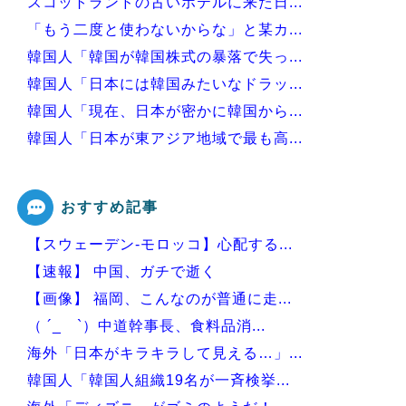
スコットランドの古いホテルに来た日...
「もう二度と使わないからな」と某カ...
韓国人「韓国が韓国株式の暴落で失っ...
韓国人「日本には韓国みたいなドラッ...
韓国人「現在、日本が密かに韓国から...
韓国人「日本が東アジア地域で最も高...
韓国人「韓国で行われた日本に対する...
おすすめ記事
【スウェーデン-モロッコ】心配する...
Powered by livedoor 相互RSS
【速報】 中国、ガチで逝く
【画像】 福岡、こんなのが普通に走...
（ ´_ゝ`）中道幹事長、食料品消...
海外「日本がキラキラして見える…」...
韓国人「韓国人組織19名が一斉検挙...