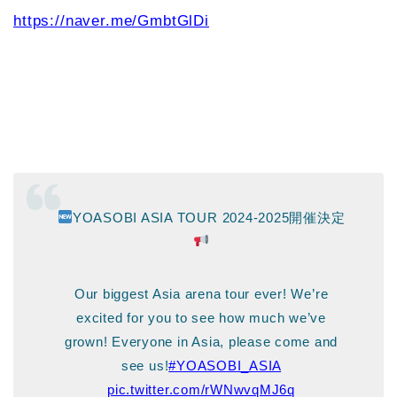
https://naver.me/GmbtGlDi
YOASOBI ASIA TOUR 2024-2025開催決定
Our biggest Asia arena tour ever! We’re
excited for you to see how much we’ve
grown! Everyone in Asia, please come and
see us!
#YOASOBI_ASIA
pic.twitter.com/rWNwvqMJ6q