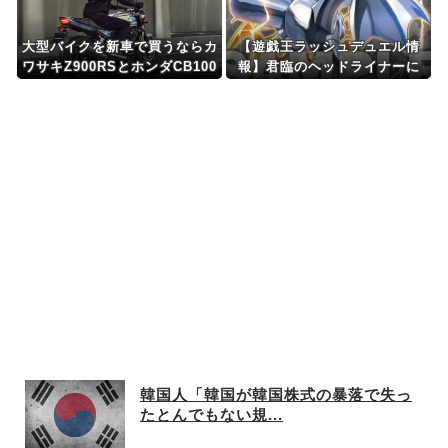
大型バイクを新車で買うならカ
【遊戯王ラッシュデュエル情
ワサキZ900RSとホンダCB100
報】君臨のヘッドライナーに
0Fどっち？
「サンダービート・クラッシ
ュ」が新規収録決定！
韓国人「韓国が韓国株式の暴落で失っ
たとんでもない規...