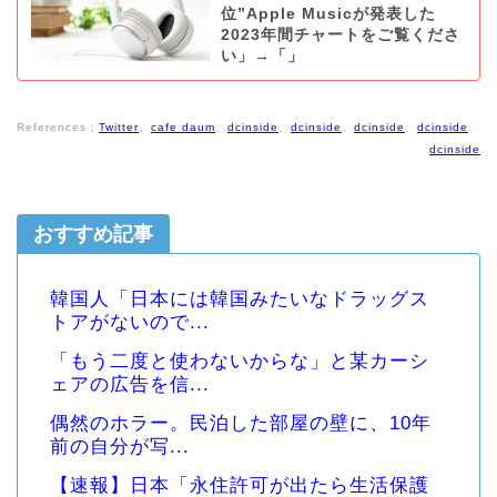
位”Apple Musicが発表した
2023年間チャートをご覧くださ
い」→「」
References：
Twitter
、
cafe daum
、
dcinside
、
dcinside
、
dcinside
、
dcinside
、
dcinside
おすすめ記事
韓国人「日本には韓国みたいなドラッグス
トアがないので...
「もう二度と使わないからな」と某カーシ
ェアの広告を信...
偶然のホラー。民泊した部屋の壁に、10年
前の自分が写...
【速報】日本「永住許可が出たら生活保護