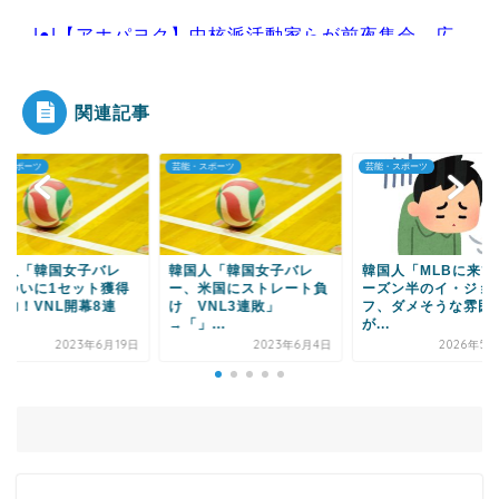
|●|【アホパヨク】中核派活動家らが前夜集会、広
島平和記念公園か...
関連記事
・スポーツ
芸能・スポーツ
芸能・スポーツ
Powered by livedoor 相互RSS
国人「韓国女子バレ
韓国人「韓国女子バレ
韓国人「MLBに来て
、ついに1セット獲得
ー、米国にストレート負
ーズン半のイ・ジョ
成功！VNL開幕8連
け VNL3連敗」
フ、ダメそうな雰囲
.
→「」...
が...
2023年6月19日
2023年6月4日
2026年5月