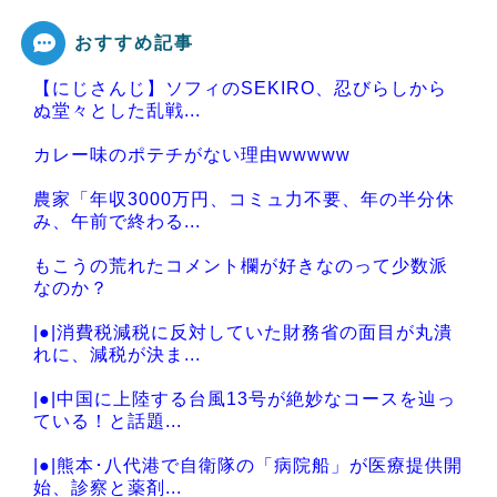
おすすめ記事
【にじさんじ】ソフィのSEKIRO、忍びらしから
Powered by livedoor 相互RSS
ぬ堂々とした乱戦...
カレー味のポテチがない理由wwwww
農家「年収3000万円、コミュ力不要、年の半分休
み、午前で終わる...
もこうの荒れたコメント欄が好きなのって少数派
なのか？
|●|消費税減税に反対していた財務省の面目が丸潰
れに、減税が決ま...
|●|中国に上陸する台風13号が絶妙なコースを辿っ
ている！と話題...
|●|熊本･八代港で自衛隊の「病院船」が医療提供開
始、診察と薬剤...