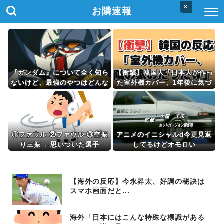
×
お隣速報
『ガンダム』について全く知ら
【衝撃】韓国人「日本人が作っ
ないけど、最強のやつはどんな
た室外機カバー、1年後に気づ
の？
く」
①ファウル ②ファウル ③空振
アニメのイニシャルd今更見返
り三振 ←思いついた選手
してるけどオモロい
【海外の反応】今永昇太、好調の秘訣は
スマホ画面だと...
海外「日本にはこんな特殊な標識がある