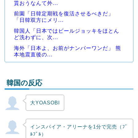
貰おうなんて外...
前園「日韓定期戦を復活させるべきだ」
「日韓双方にメリ...
韓国人「日本ではビールジョッキをほとん
ど洗わずに、次...
海外「日本よ、お前がナンバーワンだ」 熊
本地震直後の...
韓国の反応
大YOASOBI
Powered by livedoor 相互RSS
インスパイア・アリーナを1分で完売（ﾌﾞ
ﾙﾌﾞﾙ）