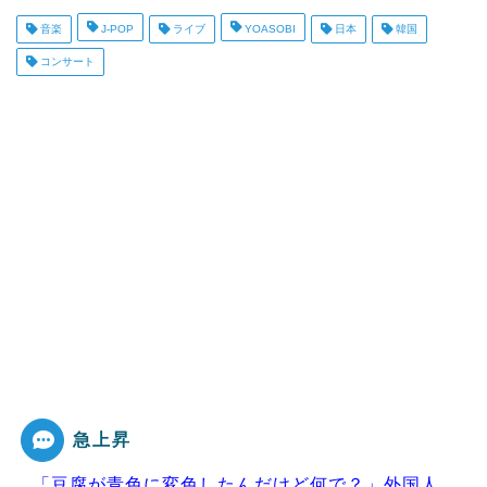
音楽
J-POP
ライブ
YOASOBI
日本
韓国
コンサート
急上昇
「豆腐が青色に変色したんだけど何で？」外国人