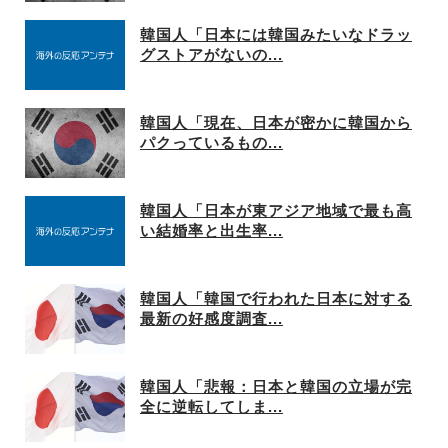
韓国人「日本には韓国みたいなドラッ
グストアがないの...
韓国人「現在、日本が密かに韓国から
パクっているもの...
韓国人「日本が東アジア地域で最も高
い結婚率と出生率...
韓国人「韓国で行われた日本に対する
最新の好感度調査...
韓国人「悲報：日本と韓国の立場が完
全に逆転してしま...