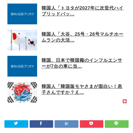
韓国人「トヨタが2027年に次世代ハイ
ブリッドバッ...
韓国人「大谷、25号・26号マルチホー
ムランの大活...
韓国、日本で韓国籍のインフルエンサ
ーが7台の車に当...
韓国人「韓国版モヤさまが面白い！息
子さんですか？え...