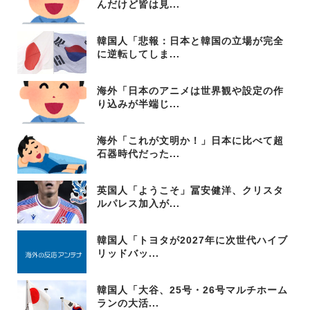
んだけど皆は見...
韓国人「悲報：日本と韓国の立場が完全
に逆転してしま...
海外「日本のアニメは世界観や設定の作
り込みが半端じ...
海外「これが文明か！」日本に比べて超
石器時代だった...
英国人「ようこそ」冨安健洋、クリスタ
ルパレス加入が...
韓国人「トヨタが2027年に次世代ハイブ
リッドバッ...
韓国人「大谷、25号・26号マルチホーム
ランの大活...