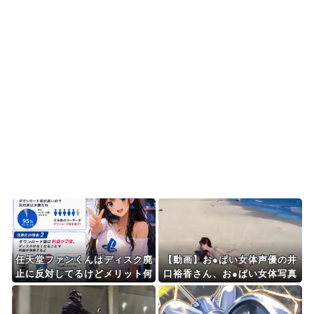
カナダ人「お前らの国で異性の服を着てたらどう
思われる？」
海外「これが文明か！」日本に比べて超石器時代
だった英国に海外が大...
【海外の反応】中東の女性がヒジャブで隠されて
いるのは彼女たちが完...
Powered by livedoor 相互RSS
任天堂ファンくんはディスク廃
【動画】お●ぱい女体声優の井
止に反対してるけどメリット何
口裕香さん、お●ぱい女体写真
もないよねそれ
集を撮影。砂浜でセクシーポー
ズする