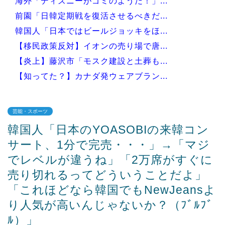
海外「ディズニーがゴミのようだ！」...
前園「日韓定期戦を復活させるべきだ...
韓国人「日本ではビールジョッキをほ...
【移民政策反対】イオンの売り場で唐...
【炎上】藤沢市「モスク建設と土葬も...
【知ってた？】カナダ発ウェアブラン...
芸能・スポーツ
韓国人「日本のYOASOBIの来韓コン
Powered by livedoor 相互RSS
サート、1分で完売・・・」→「マジ
でレベルが違うね」「2万席がすぐに
売り切れるってどういうことだよ」
「これほどなら韓国でもNewJeansよ
り人気が高いんじゃないか？（ﾌﾞﾙﾌﾞ
ﾙ）」