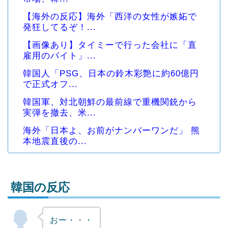
【海外の反応】海外「西洋の女性が嫉妬で
発狂してるぞ！...
【画像あり】タイミーで行った会社に「直
雇用のバイト」...
韓国人「PSG、日本の鈴木彩艶に約60億円
で正式オフ...
韓国軍、対北朝鮮の最前線で重機関銃から
実弾を撤去、米...
海外「日本よ、お前がナンバーワンだ」 熊
本地震直後の...
韓国の反応
おー・・・
Powered by livedoor 相互RSS