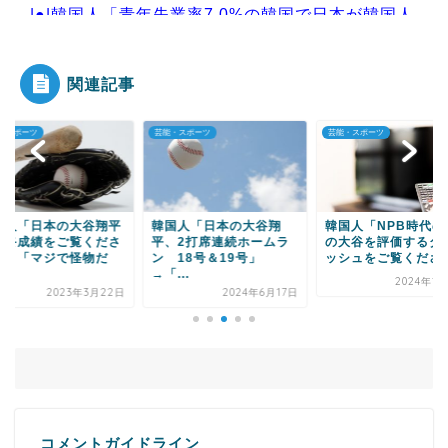
|●|韓国人「青年失業率7.0%の韓国で日本が韓国人
の海外就業先...
関連記事
・スポーツ
芸能・スポーツ
芸能・スポーツ
Powered by livedoor 相互RSS
国人「日本の大谷翔平
韓国人「日本の大谷翔
韓国人「NPB時代の
最終成績をご覧くださ
平、2打席連続ホームラ
の大谷を評価するダ
」→「マジで怪物だ
ン 18号＆19号」
ッシュをご覧ください.
.
→「...
2024年1
2023年3月22日
2024年6月17日
コメントガイドライン