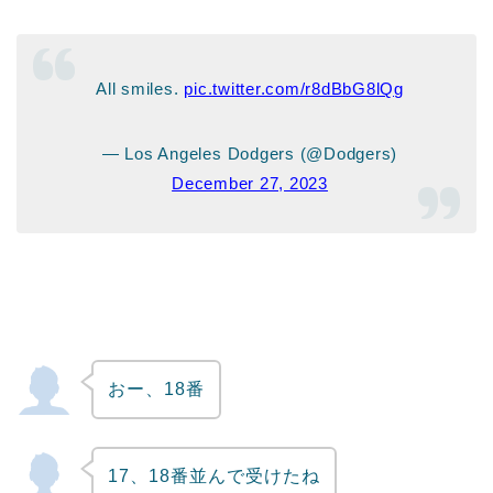
All smiles.
pic.twitter.com/r8dBbG8lQg
— Los Angeles Dodgers (@Dodgers)
December 27, 2023
おー、18番
17、18番並んで受けたね