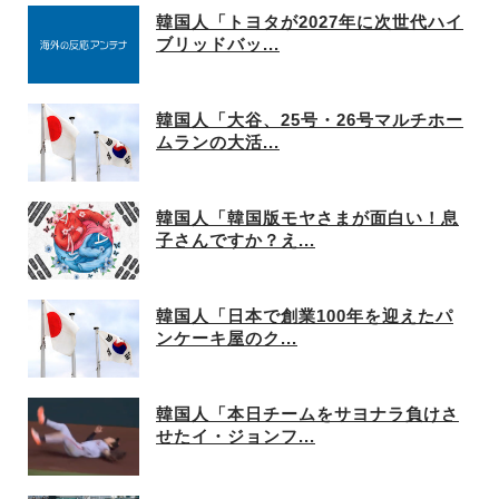
韓国人「トヨタが2027年に次世代ハイ
ブリッドバッ...
韓国人「大谷、25号・26号マルチホー
ムランの大活...
韓国人「韓国版モヤさまが面白い！息
子さんですか？え...
韓国人「日本で創業100年を迎えたパ
ンケーキ屋のク...
韓国人「本日チームをサヨナラ負けさ
せたイ・ジョンフ...