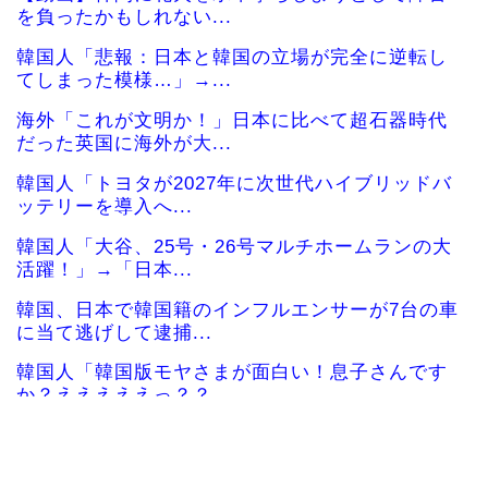
を負ったかもしれない...
韓国人「悲報：日本と韓国の立場が完全に逆転し
てしまった模様…」→...
海外「これが文明か！」日本に比べて超石器時代
だった英国に海外が大...
韓国人「トヨタが2027年に次世代ハイブリッドバ
ッテリーを導入へ...
韓国人「大谷、25号・26号マルチホームランの大
活躍！」→「日本...
韓国、日本で韓国籍のインフルエンサーが7台の車
に当て逃げして逮捕...
韓国人「韓国版モヤさまが面白い！息子さんです
か？えええええっ？？...
海外「その通り！」日本人ならどこでも発展させ
ると語る世界的大富豪...