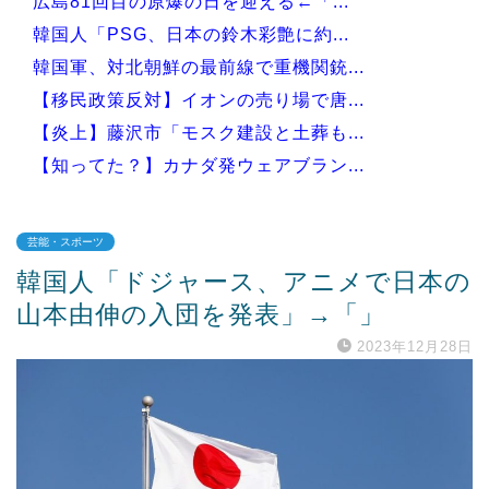
広島81回目の原爆の日を迎える←「...
韓国人「PSG、日本の鈴木彩艶に約...
韓国軍、対北朝鮮の最前線で重機関銃...
【移民政策反対】イオンの売り場で唐...
【炎上】藤沢市「モスク建設と土葬も...
【知ってた？】カナダ発ウェアブラン...
芸能・スポーツ
韓国人「ドジャース、アニメで日本の
Powered by livedoor 相互RSS
山本由伸の入団を発表」→「」
2023年12月28日