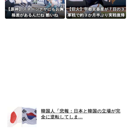
【原神】スネージナヤにもお胸
【巨人】宇都宮葵星が７日の３
格差があるんだね 酷いね
軍戦で約３か月半ぶり実戦復帰
「やってきたことをできるよう
に」
韓国人「悲報：日本と韓国の立場が完
全に逆転してしま...