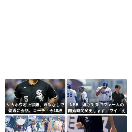
海外の反応：韓国が日本の防衛白書の竹島記述に
抗議
海外「日本の電車旅で最高に気分を上げてくれる
ものがコレ！」→「分...
【海外の反応】「日本人なら誰が好き？」外国人
が選んだ人物が予想外...
Powered by livedoor 相互RSS
シカホワ村上宗隆、通訳なしで
NPB「暑さ対策でファームの
普通に会話。コーチ「今10段
開始時間変更します」ワイ「え
階で6ぐらい。来た時は0だっ
えやん、何時や？」NPB「14
た（笑）」
時開始」ワイ「え？」NPB「1
4時開始」