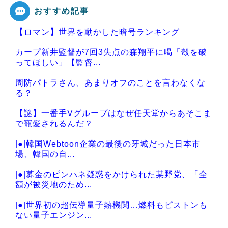
おすすめ記事
【ロマン】世界を動かした暗号ランキング
Powered by livedoor 相互RSS
カープ新井監督が7回3失点の森翔平に喝「殻を破
ってほしい」【監督...
周防パトラさん、あまりオフのことを言わなくな
る？
【謎】一番手Vグループはなぜ任天堂からあそこま
で寵愛されるんだ？
|●|韓国Webtoon企業の最後の牙城だった日本市
場、韓国の自...
|●|募金のピンハネ疑惑をかけられた某野党、「全
額が被災地のため...
|●|世界初の超伝導量子熱機関…燃料もピストンも
ない量子エンジン...