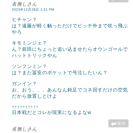
名無しさん
2023年12月28日 1:51 PM
ヒチャン？
は？遠藤が軽く触っただけでピッチ外まで吹っ飛ぶ
やろ
キモミンジェ？
ん？前田にちょっと追い込ませたらオウンゴールで
ハットトリックやん
ソンフンミン？
は？また冨安のポケットで号泣したいん？
ガンイン？
お、おう、、、あんなん鈍足でコネ回すだけの空気
だから放置しとけよ
↑↑↑↑↑↑↑↑↑↑
日本戦だとコレが現実になるよなw
返信
名無しさん