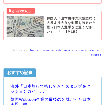
韓国人「山本由伸の大型契約に
大谷より大きな影響を与えたと
思う日本人選手をご覧くださ
い」→「」【MLB】
References：
Twitter
、
Instagram
、
cafe daum
、
cafe daum
、
fmkorea
、
dcinside
おすすめ記事
海外「日本旅行で捺してきたスタンプをク
ッションカバー...
韓国Webtoon企業の最後の牙城だった日本
市場、韓...