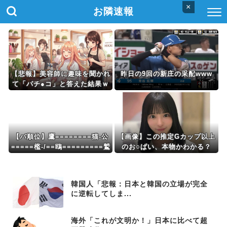
×
お隣速報
【悲報】美容師に趣味を聞かれ
昨日の9回の新庄の采配www
て「パチ●コ」と答えた結果ｗ
ｗｗｗｗｗ
【パ順位】鷹========猫-公
【画像】この推定Gカップ以上
=====檻-/==鴎=========鷲
のお○ぱい、本物かわかる？
（2026.8.5）
韓国人「悲報：日本と韓国の立場が完全
に逆転してしま...
海外「これが文明か！」日本に比べて超