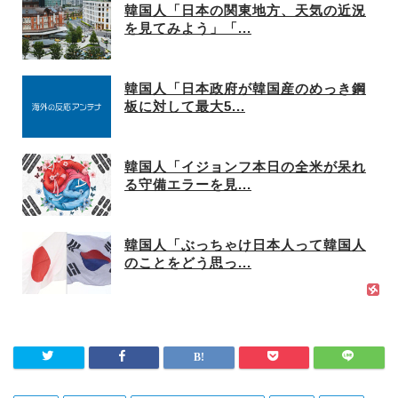
韓国人「日本の関東地方、天気の近況
を見てみよう」「...
韓国人「日本政府が韓国産のめっき鋼
板に対して最大5...
韓国人「イジョンフ本日の全米が呆れ
る守備エラーを見...
韓国人「ぶっちゃけ日本人って韓国人
のことをどう思っ...