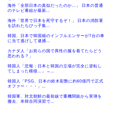
海外「全部日本の真似だったのか…」 日本の普通
Powered by livedoor 相互RSS
のテレビ番組が最新...
海外「世界で日本を死守するぞ！」 日本の消防署
を訪れたちびっ子集...
韓国、日本で韓国籍のインフルエンサーが7台の車
に当て逃げして逮捕...
カナダ人「お前らの国で異性の服を着てたらどう
思われる？」
韓国人「悲報：日本と韓国の立場が完全に逆転し
てしまった模様…」→...
韓国人「PSG、日本の鈴木彩艶に約60億円で正式
オファー・・・」...
韓国軍、対北朝鮮の最前線で重機関銃から実弾を
撤去、米韓合同演習で...