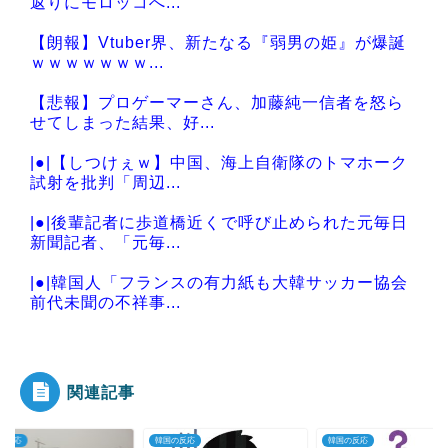
返りにモロッコへ...
【朗報】Vtuber界、新たなる『弱男の姫』が爆誕
ｗｗｗｗｗｗｗ...
【悲報】プロゲーマーさん、加藤純一信者を怒ら
せてしまった結果、好...
|●|【しつけぇｗ】中国、海上自衛隊のトマホーク
試射を批判「周辺...
|●|後輩記者に歩道橋近くで呼び止められた元毎日
新聞記者、「元毎...
|●|韓国人「フランスの有力紙も大韓サッカー協会
前代未聞の不祥事...
|●|韓国人「韓国人の間で日本の”天国”と呼ばれて
いる場所がこち...
関連記事
の反応
韓国の反応
韓国の反応