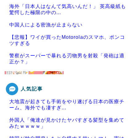
海外「日本人はなんて気高いんだ！」 英高級紙も
驚愕した極限の中の...
中国人による密漁が止まらない
【悲報】ワイが買ったMotorolaのスマホ、ポンコ
ツすぎる
警察がスーパーで暴れる刃物男を射殺「発砲は適
正か？」
人気記事
Powered by livedoor 相互RSS
大地震が起きても手術をやり遂げる日本の医療チ
ーム、海外でも凄すぎ...
外国人「俺達が見かけたヤバすぎる髪型を集めて
みたｗｗｗｗ」