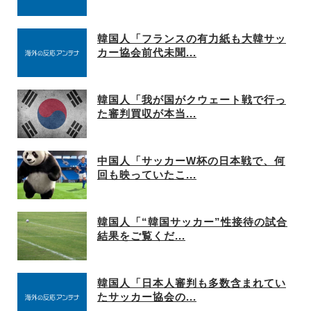
韓国人「フランスの有力紙も大韓サッ
カー協会前代未聞...
韓国人「我が国がクウェート戦で行っ
た審判買収が本当...
中国人「サッカーW杯の日本戦で、何
回も映っていたこ...
韓国人「“韓国サッカー”性接待の試合
結果をご覧くだ...
韓国人「日本人審判も多数含まれてい
たサッカー協会の...