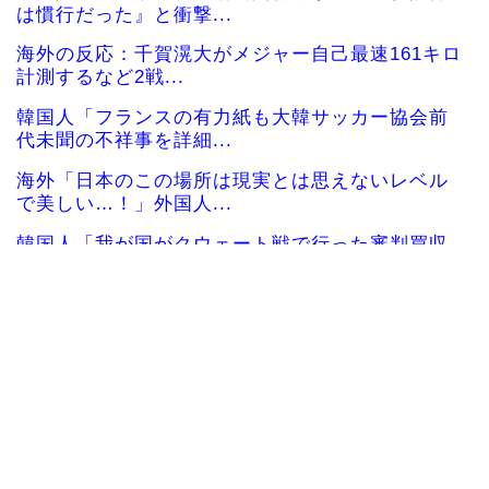
は慣行だった』と衝撃...
海外の反応：千賀滉大がメジャー自己最速161キロ
計測するなど2戦...
韓国人「フランスの有力紙も大韓サッカー協会前
代未聞の不祥事を詳細...
海外「日本のこの場所は現実とは思えないレベル
で美しい…！」外国人...
韓国人「我が国がクウェート戦で行った審判買収
が本当に深刻である理...
女性：“熊本で被災された人たちへ300万円寄付し
ました” Twi...
中国人「サッカーW杯の日本戦で、何回も映って
いたこの女性は一体誰...
大地震が起きても手術をやり遂げる日本の医療チ
ーム、海外でも凄すぎ...