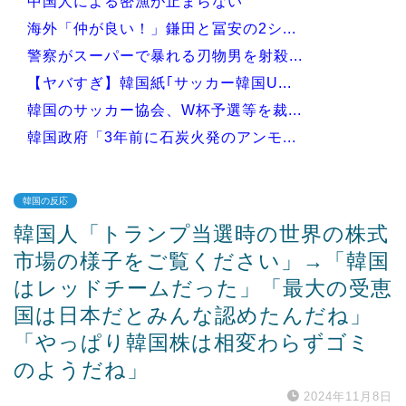
中国人による密漁が止まらない
海外「仲が良い！」鎌田と冨安の2シ...
警察がスーパーで暴れる刃物男を射殺...
【ヤバすぎ】韓国紙｢サッカー韓国U...
韓国のサッカー協会、W杯予選等を裁...
韓国政府「3年前に石炭火発のアンモ...
韓国の反応
韓国人「トランプ当選時の世界の株式
Powered by livedoor 相互RSS
市場の様子をご覧ください」→「韓国
はレッドチームだった」「最大の受恵
国は日本だとみんな認めたんだね」
「やっぱり韓国株は相変わらずゴミ
のようだね」
2024年11月8日