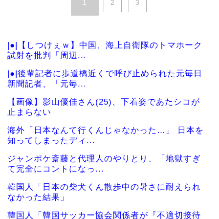
1
2
3
|●|【しつけぇｗ】中国、海上自衛隊のトマホーク
試射を批判「周辺...
|●|後輩記者に歩道橋近くで呼び止められた元毎日
新聞記者、「元毎...
【画像】影山優佳さん(25)、下着姿であたシコが
止まらない
海外「日本なんて行くんじゃなかった…」 日本を
知ってしまったディ...
ジャンポケ斎藤と代理人のやりとり、「地獄すぎ
て完全にコントになっ...
韓国人「日本の柴犬くん散歩中の暑さに耐えられ
なかった結果」
韓国人「韓国サッカー協会関係者が『不適切接待