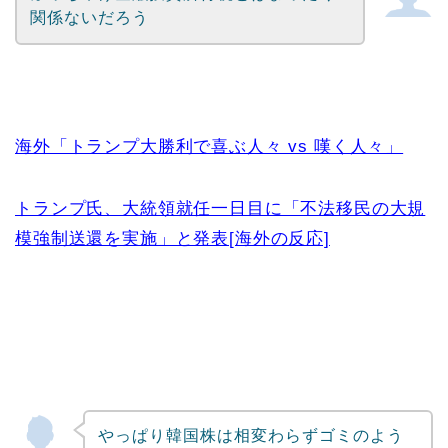
関係ないだろう
海外「トランプ大勝利で喜ぶ人々 vs 嘆く人々」
トランプ氏、大統領就任一日目に「不法移民の大規
模強制送還を実施」と発表[海外の反応]
やっぱり韓国株は相変わらずゴミのよう