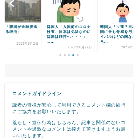
Powered by livedoor 相互RSS
国人「韓国が金融後進
韓国人「入国前のコロナ
韓国人「ソ連？日本
である理由」
検査、日本は免除なのに
国に最も脅威を与え
韓国は維持へ・・・」
イバルはどの国なん
→...
ろ...
2023年8月2日
2022年8月24日
2023年2月
コメントガイドライン
読者の皆様が安心して利用できるコメント欄の維持
にご協力をお願いいたします。
荒らし・宣伝行為はもちろん、記事と関係のないコ
メントや過激なコメントは控えて頂きますようお願
いいたします。