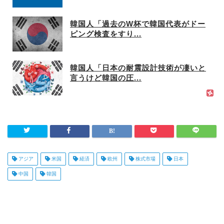
韓国人「過去のW杯で韓国代表がドー
ピング検査をすり...
韓国人「日本の耐震設計技術が凄いと
言うけど韓国の圧...
アジア
米国
経済
欧州
株式市場
日本
中国
韓国