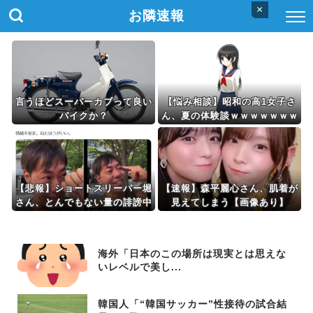
×
お隣速報
言うほどスーパーカブって良い
【悩み相談】昭和の高1女子さ
バイクか？
ん、夏の体験談ｗｗｗｗｗｗｗ
ｗ
【悲報】ショートスリーパー堀
【速報】森平麗心さん、肌着が
さん、とんでもない量の誹謗中
見えてしまう【画像あり】
傷が届いて号泣する…
海外「日本のこの場所は現実とは思えな
いレベルで美し...
韓国人「“韓国サッカー”性接待の試合結