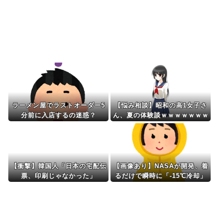
海外「さすが日本！」日本とドイツの仕事効率の
差が分かる数字に海外...
Powered by livedoor 相互RSS
ラーメン屋でラストオーダー5
【悩み相談】昭和の高1女子さ
分前に入店するの迷惑？
ん、夏の体験談ｗｗｗｗｗｗｗ
ｗ
【衝撃】韓国人「日本の宅配伝
【画像あり】NASAが開発、着
票、印刷じゃなかった」
るだけで瞬時に「-15℃冷却」
する冷感ポンチョ3,980円！