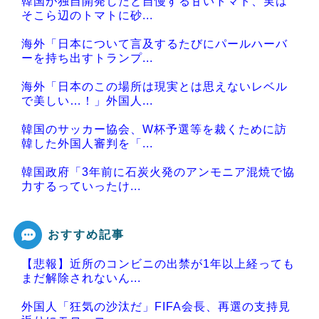
韓国が独自開発したと自慢する甘いトマト、実は
そこら辺のトマトに砂...
海外「日本について言及するたびにパールハーバ
ーを持ち出すトランプ...
海外「日本のこの場所は現実とは思えないレベル
で美しい…！」外国人...
韓国のサッカー協会、W杯予選等を裁くために訪
韓した外国人審判を「...
韓国政府「3年前に石炭火発のアンモニア混焼で協
力するっていったけ...
おすすめ記事
【悲報】近所のコンビニの出禁が1年以上経っても
Powered by livedoor 相互RSS
まだ解除されないん...
外国人「狂気の沙汰だ」FIFA会長、再選の支持見