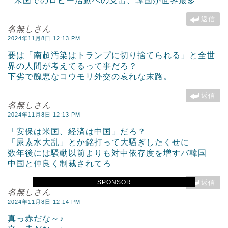
米国でのロビー活動への支出、韓国が世界最多
返信
名無しさん
2024年11月8日 12:13 PM
要は「南超汚染はトランプに切り捨てられる」と全世
界の人間が考えてるって事だろ？
下劣で醜悪なコウモリ外交の哀れな末路。
返信
名無しさん
2024年11月8日 12:13 PM
「安保は米国、経済は中国」だろ？
「尿素水大乱」とか銘打って大騒ぎしたくせに
数年後には騒動以前よりも対中依存度を増すバ韓国
中国と仲良く制裁されてろ
SPONSOR
返信
名無しさん
2024年11月8日 12:14 PM
真っ赤だな～♪