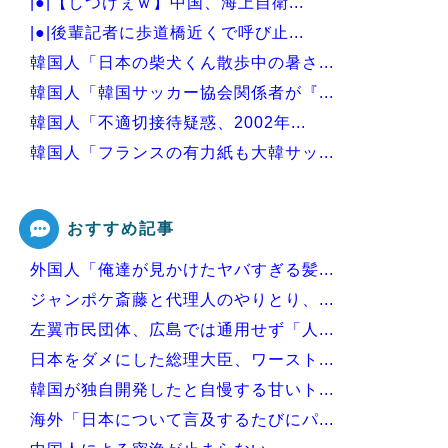
|●|【しつけぇｗ】中国、海上自衛...
|●|後輩記者に歩道橋近くで呼び止...
韓国人「日本の柴犬くん散歩中の暑さ...
韓国人「韓国サッカー協会関係者が『...
韓国人「不適切接待疑惑、2002年...
韓国人「フランスの有力紙も大韓サッ...
韓国人「我が国がクウェート戦で行っ...
おすすめ記事
外国人「俺達が見かけたヤバすぎる髪...
Powered by livedoor 相互RSS
ジャンポケ斎藤と代理人のやりとり、...
左翼市民団体、広島では通用せず「人...
日本をダメにした総理大臣、ワースト...
韓国が独自開発したと自慢する甘いト...
海外「日本について言及するたびにパ...