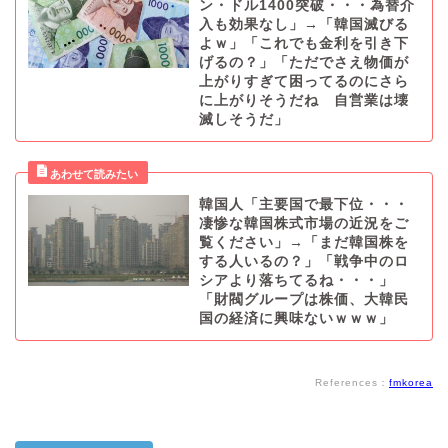
ン・ドル1400突破・・・為替介
入も効果なし」→「韓国滅びる
よｗ」「これでも金利を引き下
げるの？」「ただでさえ物価が
上がりすぎて困ってるのにさら
に上がりそうだね 自営業は壊
滅しそうだ」
韓国人「主要国で最下位・・・
凄惨な韓国株式市場の近況をご
覧ください」→「まだ韓国株を
する人いるの？」「戦争中のロ
シアより落ちてるね・・・」
「財閥グループは株価、大韓民
国の経済に興味ないｗｗｗ」
References：
fmkorea