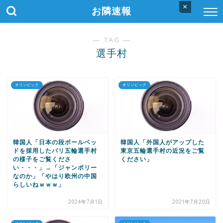
×
お隣速報
― TAG ―
選手村
オリンピック
オリンピック
韓国人「日本の段ボールベッ
韓国人「外国人がアップした
ドを採用したパリ五輪選手村
東京五輪選手村の近況をご覧
の様子をご覧くださ
ください」
い・・・」→「ジャンボリー
なのか」「やはり欧州の中国
らしいねｗｗｗ」
2024年7月1日
2021年7月20日