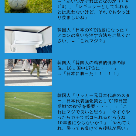
→「あいつがそれほどなのか（ﾌﾞﾙ
ﾌﾞﾙ）」「レギュラーとして出れる
とは思わないけど、それでもやっぱ
り羨ましいね」
韓国人「日本のXで話題になったエ
アコンの臭いを消す方法をご覧くだ
さい」→「これマジ？」
韓国人「韓国人の精神的健康の順
位、18ヵ国中17位に・・・」
→「日本に勝った！！！！！」
韓国人「サッカー元日本代表のスタ
ー、日本代表強化策として“韓日定
期戦”の復活を提案・・・」→「こ
れはマジで良いと思う」「今すぐや
ったらガチでボコられるだろうね
10年後にやらないか？」「やめてく
れ、勝っても負けても後味が悪い」