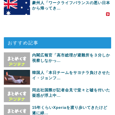
豪州人「ワークライフバランスの悪い日本
から帰ってき...
おすすめ記事
内閣広報官「高市総理が避難所を３分しか
視察しなかっ...
韓国人「本日チームをサヨナラ負けさせた
イ・ジョンフ...
同志社国際が記者会見で堂々と嘘を付いた
疑惑が浮上中...
15年くらいXperiaを渡り歩いてきたけど
遂に緑...