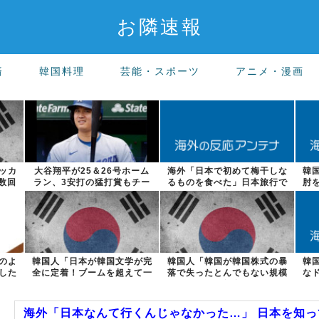
お隣速報
済
韓国料理
芸能・スポーツ
アニメ・漫画
ッカ
大谷翔平が25＆26号ホーム
海外「日本で初めて梅干しな
韓
数回
ラン、3安打の猛打賞もチー
るものを食べた」日本旅行で
肘
ムはまさか...
食べた変わっ...
のよ
韓国人「日本が韓国文学が完
韓国人「韓国が韓国株式の暴
韓
した
全に定着！ブームを超えて一
落で失ったとんでもない規模
な
つのジャンル...
の国民年金の...
海外「日本なんて行くんじゃなかった…」 日本を知って