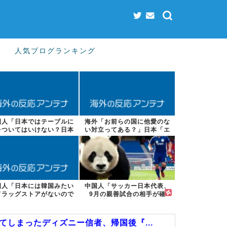
人気ブログランキング
国人「日本ではテーブルに
海外「お前らの国に他愛のな
をついてはいけない？日本
い対立ってある？」日本「エ
の食事マナー...
スカレーター...
国人「日本には韓国みたい
中国人「サッカー日本代表、
ドラッグストアがないので
9月の親善試合の相手が確
韓国が羨まし...
定！」 中国人...
しまったディズニー信者、帰国後『...