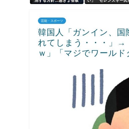
消する方針…急きょ登板
い」 ゼレンスキー氏
で、4回2/3を投げた負担を
本の支援に不満を表
考慮して
芸能・スポーツ
韓国人「ガンイン、国
れてしまう・・・」→
ｗ」「マジでワールド