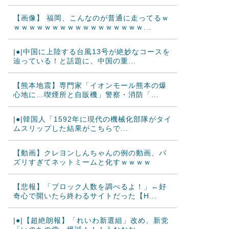
【画像】 福岡、こんなのが普通に走ってるｗ
ｗｗｗｗｗｗｗｗｗｗｗｗｗｗｗｗｗ...
|●|中国に上陸する台風13号が絶妙なコースを
辿っている！と話題に、中国の重...
【熊本地震】専門家「イオンモール熊本の爆
心地に…喫煙所と自販機」警察・消防「...
|●|韓国人「1592年に現代の機械化部隊がタイ
ムスリップした結果がこちらで...
【動画】クレヨンしんちゃんの例の動画、バ
ズリすぎてネットミームと化すｗｗｗｗ
【悲報】「ブロック人数を調べるよ！」←好
奇心で開いたら終わるサイトだった【H...
|●|【超絶朗報】「れいわ新選組」改め、新党