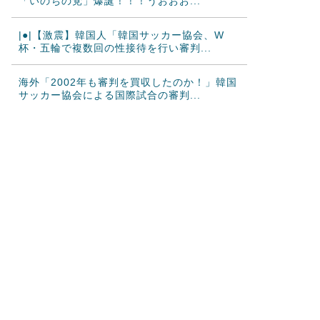
「いのちの党」爆誕！！！うおおお...
|●|【激震】韓国人「韓国サッカー協会、W
杯・五輪で複数回の性接待を行い審判...
海外「2002年も審判を買収したのか！」韓国
サッカー協会による国際試合の審判...
海外「日本なんて行くんじゃなかった…」 日
本を知ってしまったディズニー信者、...
【激震】韓国人「韓国サッカー協会、W杯・
五輪で複数回の性接待を行い審判を買収...
大谷翔平が25＆26号ホームラン、3安打の猛
打賞もチームはまさかの6連敗、ド...
韓国人「日本ではテーブルに肘をついてはい
けない？日本の食事マナーが想像以上に...
韓国人「韓国サッカー協会W杯予選で外国人