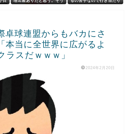
が日
理出産ありだと思う。そう
るの苦手なので行き当たり
明
いう仕事あるならやってみ
ばったりの旅行しかできま
たい
せん
際卓球連盟からもバカにさ
「本当に全世界に広がるよ
クラスだｗｗｗ」
2024年2月20日