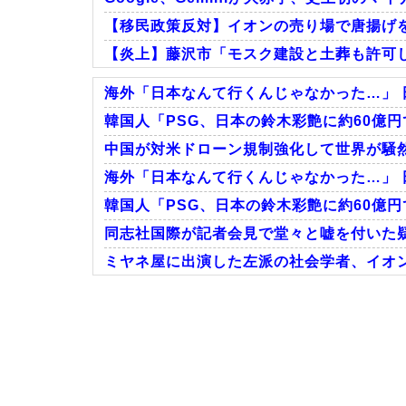
【移民政策反対】イオンの売り場で唐揚げ
【炎上】藤沢市「モスク建設と土葬も許可
海外「日本なんて行くんじゃなかった…」 
韓国人「PSG、日本の鈴木彩艶に約60億円
中国が対米ドローン規制強化して世界が騒然
Powered by livedoor 相互RSS
海外「日本なんて行くんじゃなかった…」 
韓国人「PSG、日本の鈴木彩艶に約60億円
同志社国際が記者会見で堂々と嘘を付いた疑
ミヤネ屋に出演した左派の社会学者、イオ
Powered by livedoor 相互RSS