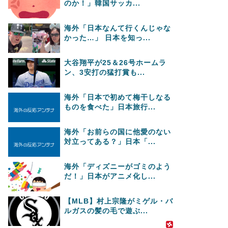
のか！」韓国サッカ...
海外「日本なんて行くんじゃな
かった…」 日本を知っ...
大谷翔平が25＆26号ホームラ
ン、3安打の猛打賞も...
海外「日本で初めて梅干しなる
ものを食べた」日本旅行...
海外「お前らの国に他愛のない
対立ってある？」日本「...
海外「ディズニーがゴミのよう
だ！」日本がアニメ化し...
【MLB】村上宗隆がミゲル・バ
ルガスの髪の毛で遊ぶ...