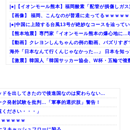
|●|【イオンモール熊本】福岡酸素「配管が損傷しガス
【画像】 福岡、こんなのが普通に走ってるｗｗｗｗｗｗ
|●|中国に上陸する台風13号が絶妙なコースを辿ってい
【熊本地震】専門家「イオンモール熊本の爆心地に…喫
【動画】クレヨンしんちゃんの例の動画、バズリすぎ
海外「日本なんて行くんじゃなかった…」 日本を知って
【激震】韓国人「韓国サッカー協会、W杯・五輪で複数
外国人「2002年W杯は?」韓国サッカーに衝撃的不祥
韓国人「韓国サッカー協会W杯予選で外国人審判に性
韓国人「日本には韓国みたいなドラッグストアがないの
ドを出してきたので後進国なのは変わらない...
ーク発射試験を批判…「軍事的選択肢」警告！
覧ください・・・」
Powered by livedoor 相互RSS
）ｗｗｗｗｗ
マイナスキャッシュフローに陥る