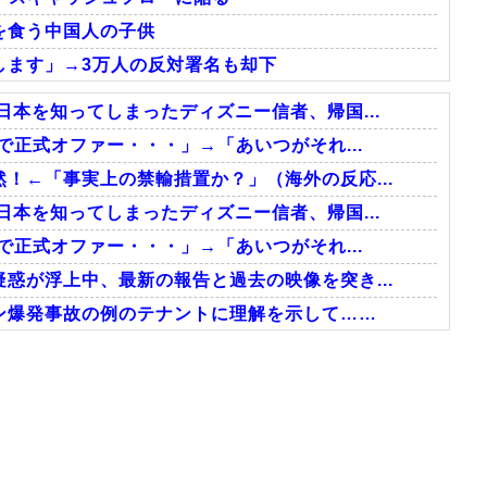
を食う中国人の子供
します」→3万人の反対署名も却下
日本を知ってしまったディズニー信者、帰国...
で正式オファー・・・」→「あいつがそれ...
！←「事実上の禁輸措置か？」（海外の反応...
日本を知ってしまったディズニー信者、帰国...
で正式オファー・・・」→「あいつがそれ...
惑が浮上中、最新の報告と過去の映像を突き...
ン爆発事故の例のテナントに理解を示して……