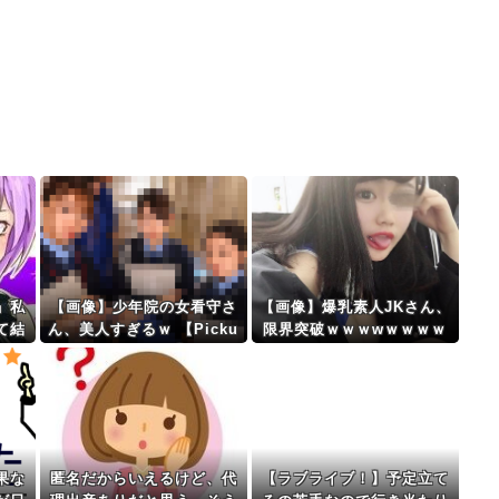
」私
【画像】少年院の女看守さ
【画像】爆乳素人JKさん、
て結
ん、美人すぎるｗ 【Picku
限界突破ｗｗｗwｗｗｗｗ
み会
p05164708】
ｗｗｗｗ
静ま
果な
匿名だからいえるけど、代
【ラブライブ！】予定立て