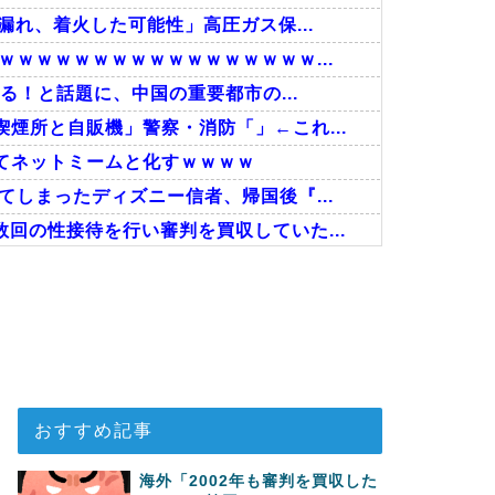
漏れ、着火した可能性」高圧ガス保...
ｗｗｗｗｗｗｗｗｗｗｗｗｗｗｗｗ...
る！と話題に、中国の重要都市の...
煙所と自販機」警察・消防「」←これ...
てネットミームと化すｗｗｗｗ
しまったディズニー信者、帰国後『...
回の性接待を行い審判を買収していた...
事！W杯予選でレフリーへの性的接...
接待したことが発覚！」
で韓国が羨ましくて羨ましくて仕方が...
おすすめ記事
海外「2002年も審判を買収した