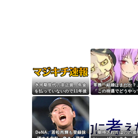
氷河期世代の非正規、年金
常務「結婚はまだか？
を払っていないので11年後
「この待遇でどうやっ
には生活保護に殺到、どう
婚するんです？」→飲
すんのこれ
で本音を返したら場が
り返って…
DeNA、若松尚輝も登録抹
「期待されたほどの成