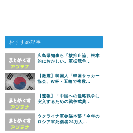
おすすめ記事
広島県知事ら「核抑止論、根本
的におかしい。軍拡競争...
【激震】韓国人「韓国サッカー
協会、W杯・五輪で複数...
【速報】「中国への侵略戦争に
突入するための戦争式典...
ウクライナ軍参謀本部「今年の
ロシア軍死傷者24万人...