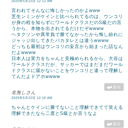
2025年5月22日 12:12 AM
言われてそんなに悔しかったのかよwww
芝生ンミンがケインと比べられてるのは、ウンコリ
が身の程を知らずにワールドクラスだのS級だの言
うから、本物を出されてるだけだぞwwww
ヘタクソンや異常負で勝てなかったから悔し紛れに
ジャッジ出してきたバカタレとは違うwwww
どっちも最初はウンコリの妄言から始まった話なん
だよwwww
日本人は実力をちゃんと見極められるから、大谷は
ワールドクラスだが、サッカーではまだまだワール
ドクラスに届かないことをウンコリと違って理解し
てんだよドアホwwww
返信
名無しさん
2025年5月22日 12:16 AM
ちゃんとケインに勝てないこと理解できてて笑える
理解できたなら二度とS級とか言うなよ
返信