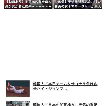
【動画あり】地雷系の服を白人
【画像】甲子園開幕試合、仙台
美少女が着た結果ｗｗｗｗｗｗ
育英の女子マネージャーが美人
ｗｗｗｗｗｗ
すぎると話題に
韓国人「本日チームをサヨナラ負けさ
せたイ・ジョンフ...
韓国人「日本の関東地方、天気の近況