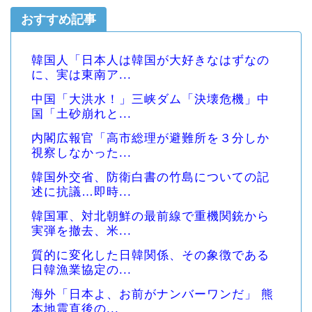
おすすめ記事
韓国人「日本人は韓国が大好きなはずなの
に、実は東南ア...
中国「大洪水！」三峡ダム「決壊危機」中
国「土砂崩れと...
内閣広報官「高市総理が避難所を３分しか
視察しなかった...
韓国外交省、防衛白書の竹島についての記
述に抗議…即時...
韓国軍、対北朝鮮の最前線で重機関銃から
実弾を撤去、米...
質的に変化した日韓関係、その象徴である
日韓漁業協定の...
海外「日本よ、お前がナンバーワンだ」 熊
本地震直後の...