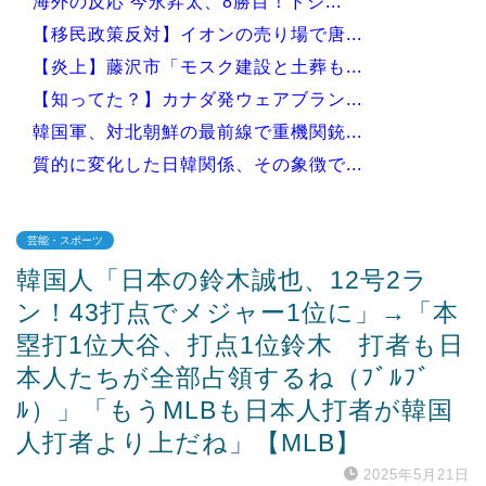
海外の反応 今永昇太、8勝目！ドジ...
【移民政策反対】イオンの売り場で唐...
【炎上】藤沢市「モスク建設と土葬も...
【知ってた？】カナダ発ウェアブラン...
韓国軍、対北朝鮮の最前線で重機関銃...
質的に変化した日韓関係、その象徴で...
芸能・スポーツ
韓国人「日本の鈴木誠也、12号2ラ
Powered by livedoor 相互RSS
ン！43打点でメジャー1位に」→「本
塁打1位大谷、打点1位鈴木 打者も日
本人たちが全部占領するね（ﾌﾞﾙﾌﾞ
ﾙ）」「もうMLBも日本人打者が韓国
人打者より上だね」【MLB】
2025年5月21日