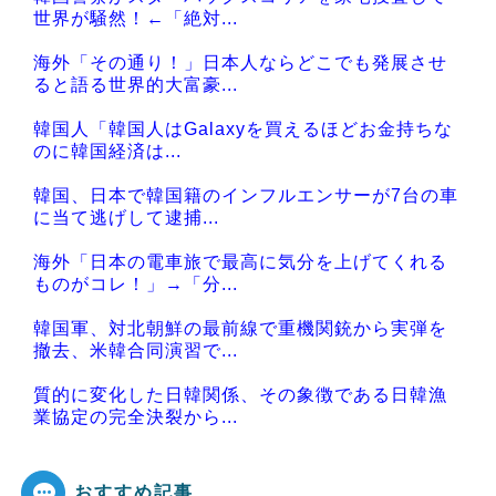
Powered by livedoor 相互RSS
世界が騒然！←「絶対...
海外「その通り！」日本人ならどこでも発展させ
ると語る世界的大富豪...
韓国人「韓国人はGalaxyを買えるほどお金持ちな
のに韓国経済は...
韓国、日本で韓国籍のインフルエンサーが7台の車
に当て逃げして逮捕...
海外「日本の電車旅で最高に気分を上げてくれる
ものがコレ！」→「分...
韓国軍、対北朝鮮の最前線で重機関銃から実弾を
撤去、米韓合同演習で...
質的に変化した日韓関係、その象徴である日韓漁
業協定の完全決裂から...
おすすめ記事