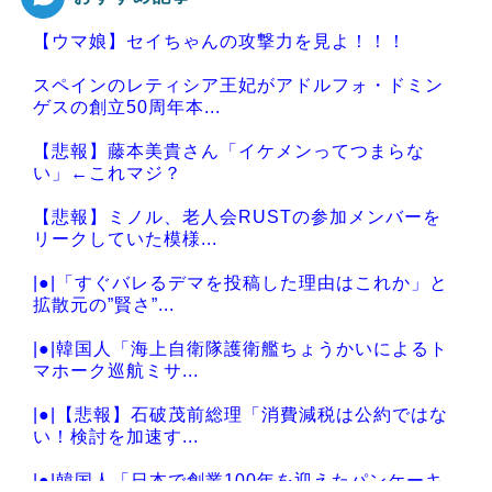
【ウマ娘】セイちゃんの攻撃力を見よ！！！
Powered by livedoor 相互RSS
スペインのレティシア王妃がアドルフォ・ドミン
ゲスの創立50周年本...
【悲報】藤本美貴さん「イケメンってつまらな
い」←これマジ？
【悲報】ミノル、老人会RUSTの参加メンバーを
リークしていた模様...
|●|「すぐバレるデマを投稿した理由はこれか」と
拡散元の”賢さ”...
|●|韓国人「海上自衛隊護衛艦ちょうかいによるト
マホーク巡航ミサ...
|●|【悲報】石破茂前総理「消費減税は公約ではな
い！検討を加速す...
|●|韓国人「日本で創業100年を迎えたパンケーキ