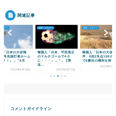
屋のクオリティ...
関連記事
・スポーツ
芸能・スポーツ
芸能・スポーツ
Powered by livedoor 相互RSS
国人「日本、守田英正
韓国人「日本の大谷翔
韓国人「MLB挑戦中
マルチゴールで4-0
平、6回2失点10Kの好投
コ・ウソクの近況を
・・・」→「」【実
で6勝目の権利を持ち...
ください・・・」
.
→「終...
2023年5月28日
2024年9月11日
2025年2月
コメントガイドライン