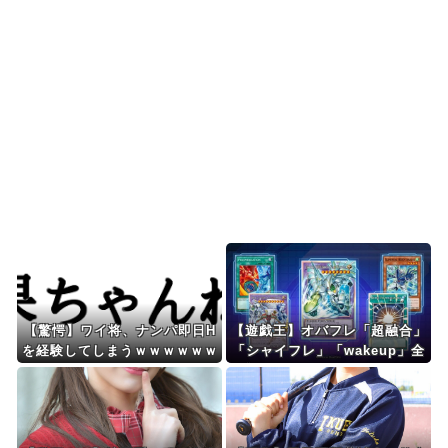
最大55.3%の反ダ...
日本人「世界のみんなは普段からタコを食べてる
の？」
韓国人「イジョンフ本日の全米が呆れる守備エラ
ーを見てください！し...
Powered by livedoor 相互RSS
【驚愕】ワイ将、ナンパ即日H
【遊戯王】オバフレ「超融合」
を経験してしまうｗｗｗｗｗｗ
「シャイフレ」「wakeup」全
ｗｗｗｗwwww
部別パックなのやばくね？