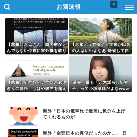
×
お隣速報
【悲報】お母さん、隣の家がと
【お盆どうする？】実家が田舎
んでもない位置に室外機を取り
の人はいいよなあ 帰省して自
付けブチギレ
然を満喫できて羨ましい
【悲報】セブンイレブンのおに
過去、最も「乃木坂らしい女
ぎりの価格、もはや限界を超え
子」って小坂菜緒だよなwww
る
ww
海外「日本の電車旅で最高に気分を上げ
てくれるものが...
海外「全部日本の真似だったのか…」 日