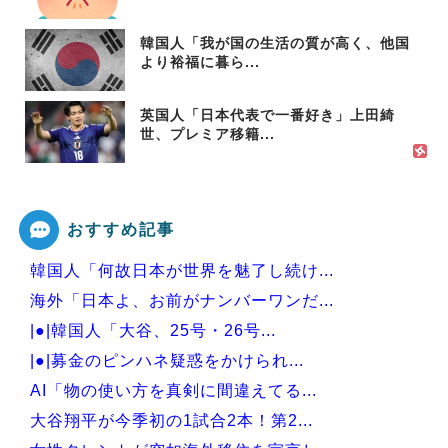
韓国人「我が国の生活の質が高く、他国
より裕福に暮ら...
英国人「日本代表で一番好き」上田綺
世、プレミア移籍...
おすすめ記事
韓国人「何故日本が世界を魅了し続け...
海外「日本よ、お前がナンバーワンだ...
|●|韓国人「大谷、25号・26号...
|●|募金のピンハネ疑惑をかけられ...
AI「物の使い方を真剣に間違えてる...
大谷翔平が今季初の1試合2本！第2...