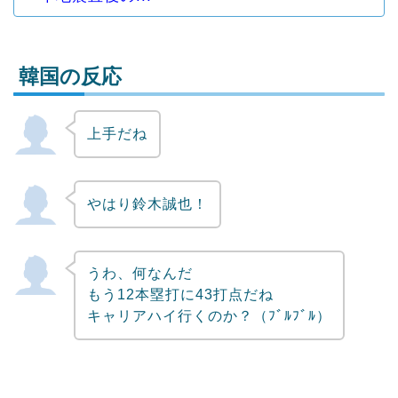
韓国の反応
上手だね
Powered by livedoor 相互RSS
やはり鈴木誠也！
うわ、何なんだ
もう12本塁打に43打点だね
キャリアハイ行くのか？（ﾌﾞﾙﾌﾞﾙ）