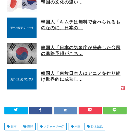
韓国の文化の違い...
韓国人「キムチは無料で食べられるも
のなのに、日本の...
韓国人「日本の気象庁が発表した台風
の進路予想がこち...
韓国人「何故日本人はアニメを作り続
け世界的に成功し...
日本
野球
メジャーリーグ
米国
鈴木誠也