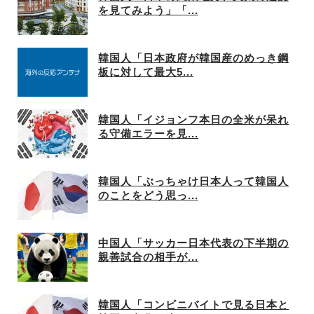
を見てみよう」「...
韓国人「日本政府が韓国産のめっき鋼
板に対して最大5...
韓国人「イジョンフ本日の全米が呆れ
る守備エラーを見...
韓国人「ぶっちゃけ日本人って韓国人
のことをどう思っ...
中国人「サッカー日本代表の下半期の
親善試合の相手が...
韓国人「コンビニバイトで見る日本と