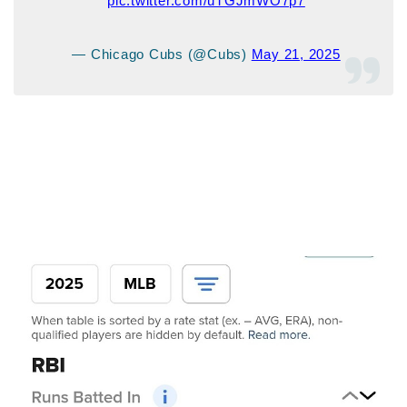
pic.twitter.com/uTGJmWO7p7
— Chicago Cubs (@Cubs)
May 21, 2025