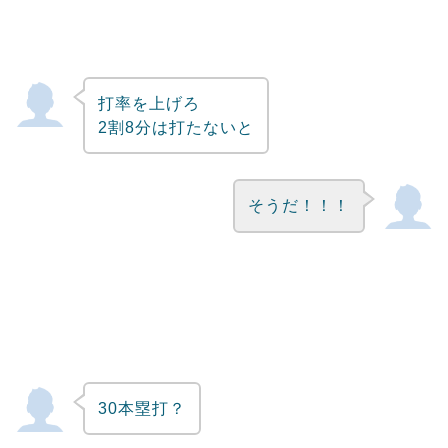
打率を上げろ
2割8分は打たないと
そうだ！！！
30本塁打？