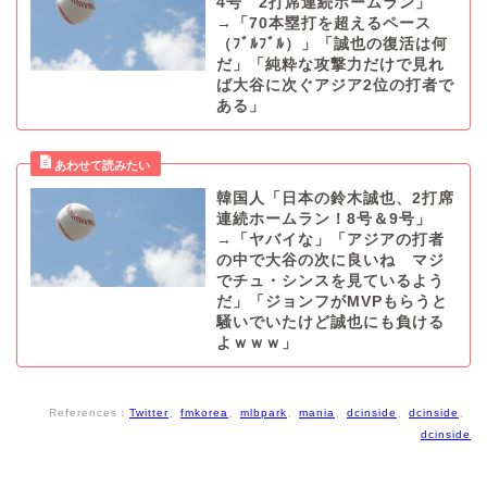
4号 2打席連続ホームラン」
→「70本塁打を超えるペース
（ﾌﾞﾙﾌﾞﾙ）」「誠也の復活は何
だ」「純粋な攻撃力だけで見れ
ば大谷に次ぐアジア2位の打者で
ある」
韓国人「日本の鈴木誠也、2打席
連続ホームラン！8号＆9号」
→「ヤバイな」「アジアの打者
の中で大谷の次に良いね マジ
でチュ・シンスを見ているよう
だ」「ジョンフがMVPもらうと
騒いでいたけど誠也にも負ける
よｗｗｗ」
References：
Twitter
、
fmkorea
、
mlbpark
、
mania
、
dcinside
、
dcinside
、
dcinside