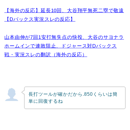
【海外の反応】延長10回、大谷翔平無死二塁で敬遠
【Dバックス実況スレの反応】
山本由伸が7回1安打無失点の快投、大谷のサヨナラ
ホームインで連敗阻止、ドジャース対Dバックス
戦・実況スレの翻訳（海外の反応）
長打ツールが確かだから.850くらいは簡
単に回復するね