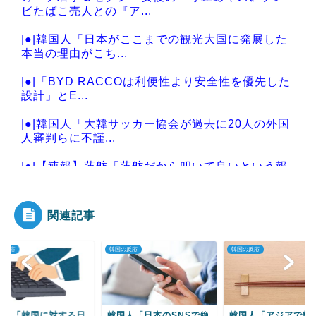
ビたばこ売人との『ア...
|●|韓国人「日本がここまでの観光大国に発展した
本当の理由がこち...
|●|「BYD RACCOは利便性より安全性を優先した
設計」とE...
|●|韓国人「大韓サッカー協会が過去に20人の外国
人審判らに不謹...
|●|【速報】蓮舫「蓮舫だから叩いて良いという報
道」 ネット「高...
関連記事
の反応
韓国の反応
韓国の反応
Powered by livedoor 相互RSS
国人「日本のSNSで絶
韓国人「アジアで料理で
韓国人「“韓国・山