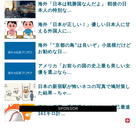
海外「日本は戦勝国なんだよ」 戦後の日
本人の特別な...
海外「日本が正しい！」優しい日本人に甘
える外国人に...
海外「”京都の鳥”は良いぞ」小規模だけど
お勧めな日...
アメリカ「お前らの国の史上最も美しい女
優を選ぶなら...
日本の新宿駅が怖いネコの写真で鳩対策し
た結果→ちゃ...
海外の反応：千賀滉大がメジャー自己最速
SPONSOR
161キロ計...