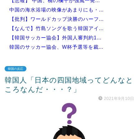
【悲報】 中国、橋の欄干が強風一発...
中国の海水浴場の映像があまりにも・...
【批判】ワールドカップ決勝のハーフ...
【なんで】竹島ソングを歌う韓国アイ...
【韓国サッカー協会】外国人審判約1...
韓国のサッカー協会、W杯予選等を裁...
韓国の反応
韓国人「日本の四国地域ってどんなと
Powered by livedoor 相互RSS
ころなんだ・・・？」
2021年9月10日