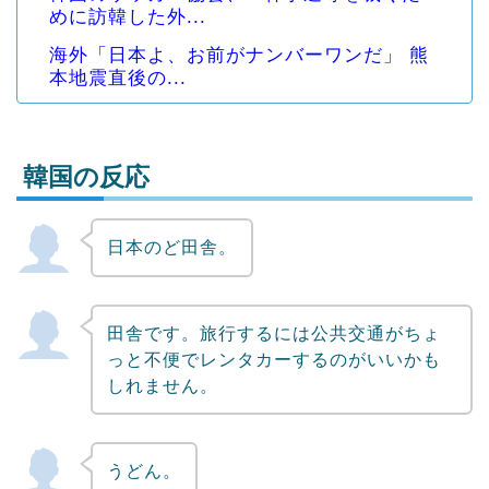
めに訪韓した外...
海外「日本よ、お前がナンバーワンだ」 熊
本地震直後の...
韓国の反応
日本のど田舎。
Powered by livedoor 相互RSS
田舎です。旅行するには公共交通がちょ
っと不便でレンタカーするのがいいかも
しれません。
うどん。