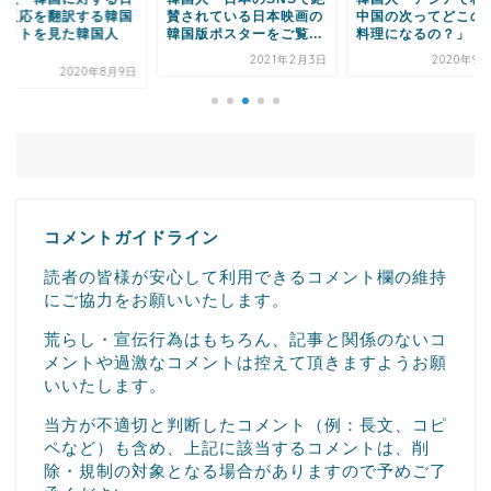
されている日本映画の
中国の次ってどこの国の
事”炎が過ぎ去った
国版ポスターをご覧...
料理になるの？」
山の様子をご覧くだ
い・...
2021年2月3日
2020年9月23日
2025年3月
コメントガイドライン
読者の皆様が安心して利用できるコメント欄の維持
にご協力をお願いいたします。
荒らし・宣伝行為はもちろん、記事と関係のないコ
メントや過激なコメントは控えて頂きますようお願
いいたします。
当方が不適切と判断したコメント（例：長文、コピ
ペなど）も含め、上記に該当するコメントは、削
除・規制の対象となる場合がありますので予めご了