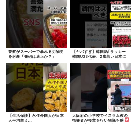
警察がスーパーで暴れる刃物男
【ヤバすぎ】韓国紙｢サッカー
を射殺「発砲は適正か？」
韓国U23代表、2歳若い日本に
負けると歴史的屈辱｣
【生活保護】永住外国人が日本
大阪府の小学校でイスラム教の
人平均超え...
指導者が授業を行い物議を醸
す！ #大阪 #イスラム教 #モス
ク