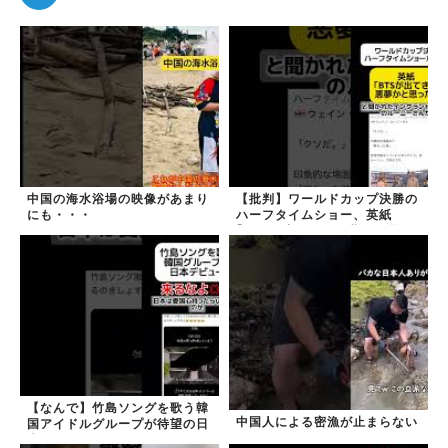
中国の海水浴場の映像があまり
【批判】ワールドカップ決勝の
にも・・・
ハーフタイムショー、英紙
｢BTSが出てきて悪夢かと思っ
た｣
【なんで】竹島ソングを歌う韓
中国人による密漁が止まらない
国アイドルグループが待望の日
本デビュー