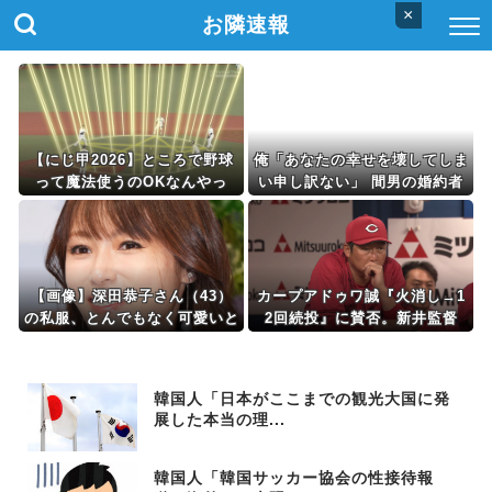
×
お隣速報
【にじ甲2026】ところで野球
俺「あなたの幸せを壊してしま
って魔法使うのOKなんやっ
い申し訳ない」 間男の婚約者
け？
「私は結婚する前でしたか
ら……..」 俺「そう言ってくだ
さると助かります」 間男婚約
者「でも本当は…」 そして離
婚後、間男婚約者と再会。語ら
【画像】深田恭子さん（43）
カープアドゥワ誠『火消し→1
れた本音とまさかの結果は…..
の私服、とんでもなく可愛いと
2回続投』に賛否。新井監督
話題にwww
「それは決めていた」【監督談
話/反省会】
韓国人「日本がここまでの観光大国に発
展した本当の理...
韓国人「韓国サッカー協会の性接待報