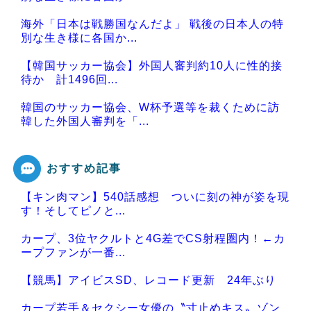
海外「日本は戦勝国なんだよ」 戦後の日本人の特
別な生き様に各国か...
【韓国サッカー協会】外国人審判約10人に性的接
待か 計1496回...
韓国のサッカー協会、W杯予選等を裁くために訪
韓した外国人審判を「...
おすすめ記事
【キン肉マン】540話感想 ついに刻の神が姿を現
Powered by livedoor 相互RSS
す！そしてピノと...
カープ、3位ヤクルトと4G差でCS射程圏内！←カ
ープファンが一番...
【競馬】アイビスSD、レコード更新 24年ぶり
カープ若手＆セクシー女優の〝寸止めキス〟ゾン