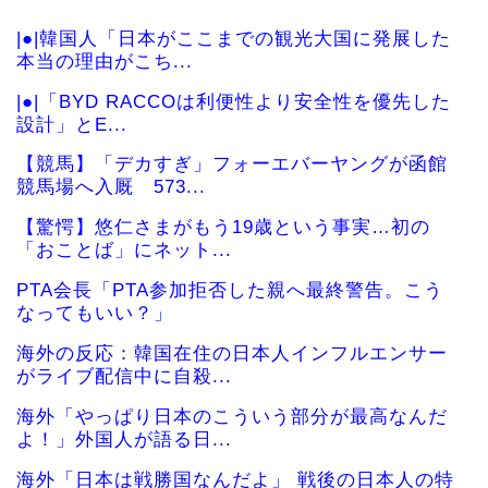
|●|韓国人「日本がここまでの観光大国に発展した
本当の理由がこち...
|●|「BYD RACCOは利便性より安全性を優先した
設計」とE...
【競馬】「デカすぎ」フォーエバーヤングが函館
競馬場へ入厩 573...
【驚愕】悠仁さまがもう19歳という事実…初の
「おことば」にネット...
PTA会長「PTA参加拒否した親へ最終警告。こう
なってもいい？」
海外の反応：韓国在住の日本人インフルエンサー
がライブ配信中に自殺...
海外「やっぱり日本のこういう部分が最高なんだ
よ！」外国人が語る日...
海外「日本は戦勝国なんだよ」 戦後の日本人の特