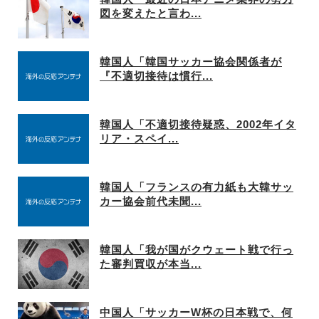
図を変えたと言わ...
韓国人「韓国サッカー協会関係者が
『不適切接待は慣行...
韓国人「不適切接待疑惑、2002年イタ
リア・スペイ...
韓国人「フランスの有力紙も大韓サッ
カー協会前代未聞...
韓国人「我が国がクウェート戦で行っ
た審判買収が本当...
中国人「サッカーW杯の日本戦で、何