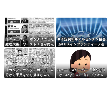
Powered by livedoor 相互RSS
【ニュース】日本をダメにした
◆予定調和◆アルゼンチン協会
総理大臣、ワースト１位が同点
がFIFAインファンティーノ会
でこの人ｗｗｗｗｗｗ
長への支持を表明 “W杯売却計
画”にも言及 「過ちを認めたこ
とは特筆すべき」
【ガンダムサンダーボルト】自
ショートスリーパー「寝たほう
分から手足を切り落すなんて…
がいいよ」の一言にブチギレ