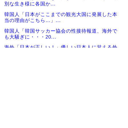
別な生き様に各国か...
韓国人「日本がここまでの観光大国に発展した本
当の理由がこちら…」...
韓国人「韓国サッカー協会の性接待報道、海外で
も大騒ぎに・・・20...
海外「日本が正しい！」優しい日本人に甘える外
国人に海外が大騒ぎ
海外「”京都の鳥”は良いぞ」小規模だけどお勧め
な日本の観光名所／...
韓国人「日本の柴犬くん散歩中の暑さに耐えられ
なかった結果」
韓国人「最近の日本アニメ業界の勢力図を変えた
と言われる作品がこち...
韓国人「韓国サッカー協会関係者が『不適切接待
は慣行だった』と衝撃...