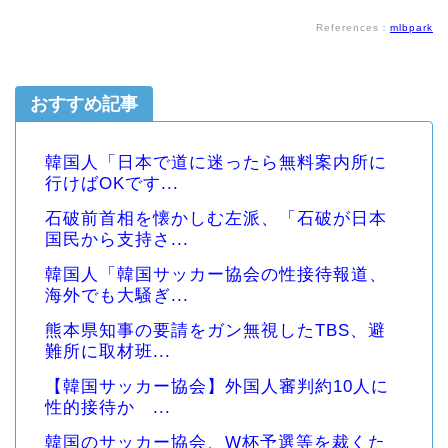
References：
mlbpark
おすすめ記事
韓国人「日本で道に迷ったら無料案内所に
行けばOKです...
石破前首相を懐かしむ左派、「石破が日本
国民から支持さ...
韓国人「韓国サッカー協会の性接待報道、
海外でも大騒ぎ...
熊本県知事の要請をガン無視したTBS、避
難所に取材班...
【韓国サッカー協会】外国人審判約10人に
性的接待か ...
韓国のサッカー協会、W杯予選等を裁くた