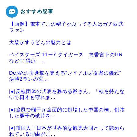
おすすめ記事
【画像】電車でこの帽子かぶってる人はガチ西武
Powered by livedoor 相互RSS
ファン
大阪かすうどんの魅力とは
ベイスターズ 11ー7 タイガース 筒香宮下のHR
など11得点 ...
DeNAの快進撃を支える”レイノルズ提案の儀式”
決勝2ランの宮...
|●|反核団体の代表を務める爺さん、「核を持たな
いで日本を守れま...
|●|強風で欄干が全面的に倒壊した中国の橋、倒壊
した欄干の破片を...
|●|韓国人「日本が世界的な観光大国として認めら
れている理由がこ...