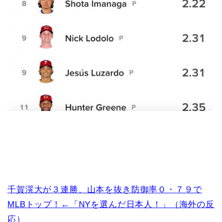
千賀滉大が３連勝、山本を抜き防御率０・７９で
MLBトップ！←「NYを選んだ日本人！」（海外の反
応）