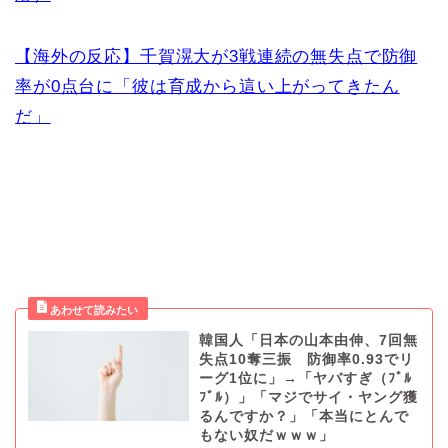
【海外の反応】千賀滉大が3戦連続の無失点で防御
率が0点台に「彼は育成から這い上がってきたん
だ」
韓国人「日本の山本由伸、7回無
失点10奪三振 防御率0.93でリ
ーグ1位に」→「ヤバすぎ（ﾌﾞﾙ
ﾌﾞﾙ）」「マジでサイ・ヤング獲
るんですか？」「本当にとんで
もない奴だｗｗｗ」