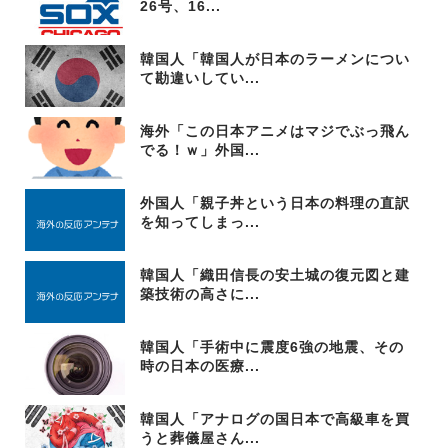
26号、16...
韓国人「韓国人が日本のラーメンについ
て勘違いしてい...
海外「この日本アニメはマジでぶっ飛ん
でる！ｗ」外国...
外国人「親子丼という日本の料理の直訳
を知ってしまっ...
韓国人「織田信長の安土城の復元図と建
築技術の高さに...
韓国人「手術中に震度6強の地震、その
時の日本の医療...
韓国人「アナログの国日本で高級車を買
うと葬儀屋さん...