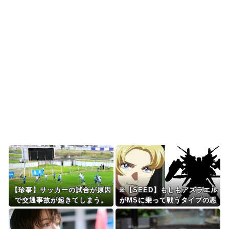
ない」→韓国人「一番...
韓国人「織田信長の安土城の復元図と建築技術の
高さに韓国人が衝撃！...
韓国人「日本の某全国チェーン店の商品写真が話
題になっている理由が...
韓国人「手術中に震度6強の地震、その時の日本の
医療スタッフたちの...
Powered by livedoor 相互RSS
【珍事】サッカーの試合が原因
※【SEED】もしもアズラエル
で交通事故が起きてしまう。
がMSに乗って戦うタイプの悪
役だったら