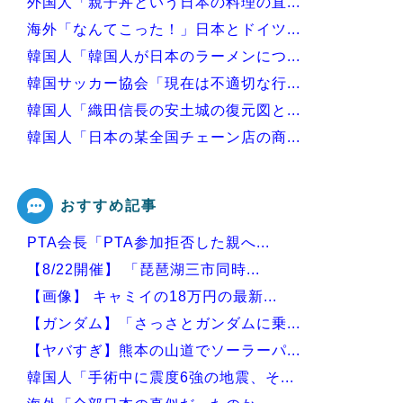
外国人「親子丼という日本の料理の直...
海外「なんてこった！」日本とドイツ...
韓国人「韓国人が日本のラーメンにつ...
韓国サッカー協会「現在は不適切な行...
韓国人「織田信長の安土城の復元図と...
韓国人「日本の某全国チェーン店の商...
韓国人「手術中に震度6強の地震、そ...
おすすめ記事
PTA会長「PTA参加拒否した親へ...
Powered by livedoor 相互RSS
【8/22開催】 「琵琶湖三市同時...
【画像】 キャミイの18万円の最新...
【ガンダム】「さっさとガンダムに乗...
【ヤバすぎ】熊本の山道でソーラーパ...
韓国人「手術中に震度6強の地震、そ...