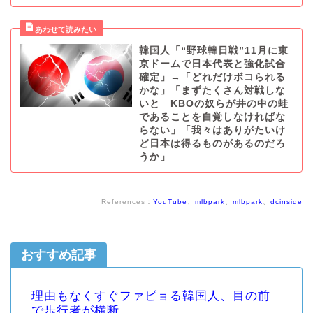
韓国人「“野球韓日戦”11月に東
京ドームで日本代表と強化試合
確定」→「どれだけボコられる
かな」「まずたくさん対戦しな
いと KBOの奴らが井の中の蛙
であることを自覚しなければな
らない」「我々はありがたいけ
ど日本は得るものがあるのだろ
うか」
References：
YouTube
、
mlbpark
、
mlbpark
、
dcinside
おすすめ記事
理由もなくすぐファビョる韓国人、目の前
で歩行者が横断...