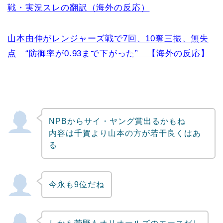
戦・実況スレの翻訳（海外の反応）
山本由伸がレンジャーズ戦で7回、10奪三振、無失
点 “防御率が0.93まで下がった” 【海外の反応】
NPBからサイ・ヤング賞出るかもね
内容は千賀より山本の方が若干良くはあ
る
今永も9位だね