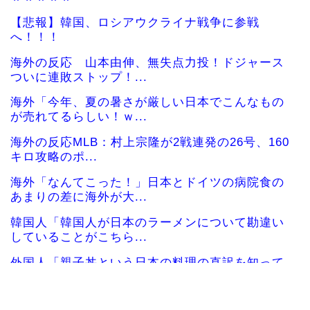
【悲報】韓国、ロシアウクライナ戦争に参戦
へ！！！
海外の反応 山本由伸、無失点力投！ドジャース
ついに連敗ストップ！...
海外「今年、夏の暑さが厳しい日本でこんなもの
が売れてるらしい！ｗ...
海外の反応MLB：村上宗隆が2戦連発の26号、160
キロ攻略のポ...
海外「なんてこった！」日本とドイツの病院食の
あまりの差に海外が大...
韓国人「韓国人が日本のラーメンについて勘違い
していることがこちら...
外国人「親子丼という日本の料理の直訳を知って
しまった…」
韓国サッカー協会「現在は不適切な行為は絶対に