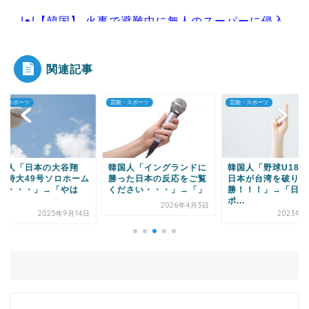
|●|【韓国】 火事で避難中に無人のスーパーに侵入
し「火事場泥棒...
関連記事
・スポーツ
芸能・スポーツ
芸能・スポーツ
Powered by livedoor 相互RSS
国人「日本の大谷翔
韓国人「イングランドに
韓国人「野球U18W
、特大49号ソロホーム
勝った日本の反応をご覧
日本が台湾を破り優
ン・・・」→「やは
ください・・・」→「」
勝！！！」→「日本
.
ポ...
2026年4月3日
2025年9月14日
2023年9