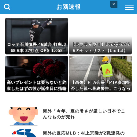
×
お隣速報
ロッテ石川慎吾 46試合 打率.3
【ラブライブ！】LuckyFes’2
68 6本 27打点 OPS 1.058
6のセットリスト【Liella!】
高いプレゼントは要らないと約
【画像】PTA会長「PTA参加拒
束したはずの彼が誕生日に指輪
否した親へ最終警告。こうなっ
を渡してきた。「嬉しいは嬉し
てもいい？」⇒！
いけど」と伝えたら「ほらやっ
ぱり！金目当てなんでしょ？」
海外「今年、夏の暑さが厳しい日本でこ
と決めつけられ…
んなものが売れ...
海外の反応MLB：村上宗隆が2戦連発の