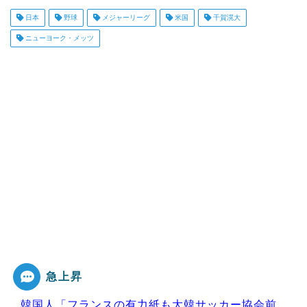
日本
野球
メジャーリーグ
米国
千賀滉大
ニューヨーク・メッツ
急上昇
韓国人「フランスの有力紙も大韓サッカー協会前