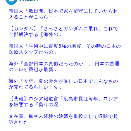
Powered by livedoor 相互RSS
韓国人「数日間、日本で家を留守にしていたら起
きることがこちら・・...
【ガンダム】「さっさとガンダムに乗れ」これで
全部解決する【海外の...
韓国人「手術中に震度6強の地震、その時の日本の
医療スタッフたちの...
海外「全部日本の真似だったのか…」 日本の普通
のテレビ番組が最新...
海外「今年、夏の暑さが厳しい日本でこんなもの
が売れてるらしい！ｗ...
【悲報】ロシア報道官「広島市長は毎年、ロシア
を嫌悪する『偽りの呪...
文在寅、航空未経験の娘婿を重役にして収賄で起
訴された