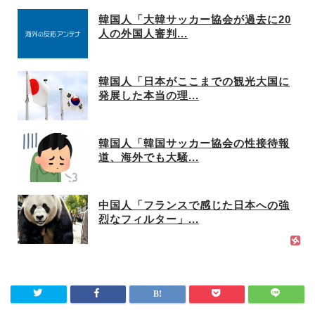
韓国人「大韓サッカー協会が過去に20
人の外国人審判...
韓国人「日本がここまでの観光大国に
発展した本当の理...
韓国人「韓国サッカー協会の性接待報
道、海外でも大騒...
中国人「フランスで感じた日本への強
烈なフィルター」...