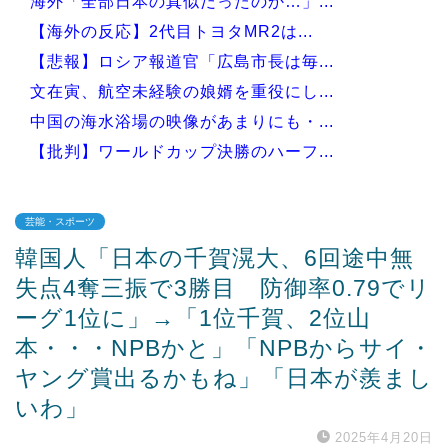
海外「全部日本の真似だったのか…」...
【海外の反応】2代目トヨタMR2は...
【悲報】ロシア報道官「広島市長は毎...
文在寅、航空未経験の娘婿を重役にし...
中国の海水浴場の映像があまりにも・...
【批判】ワールドカップ決勝のハーフ...
芸能・スポーツ
韓国人「日本の千賀滉大、6回途中無
Powered by livedoor 相互RSS
失点4奪三振で3勝目 防御率0.79でリ
ーグ1位に」→「1位千賀、2位山
本・・・NPBかと」「NPBからサイ・
ヤング賞出るかもね」「日本が羨まし
いわ」
2025年4月20日