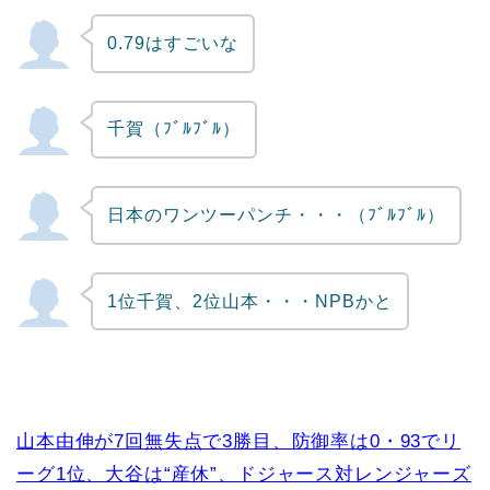
0.79はすごいな
Powered by livedoor 相互RSS
千賀（ﾌﾞﾙﾌﾞﾙ）
日本のワンツーパンチ・・・（ﾌﾞﾙﾌﾞﾙ）
1位千賀、2位山本・・・NPBかと
山本由伸が7回無失点で3勝目、防御率は0・93でリ
ーグ1位、大谷は“産休”、ドジャース対レンジャーズ