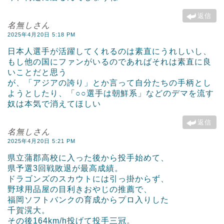
返信
名無しさん
2025年4月20日 5:18 PM
日本人選手が活躍してくれるのは素直にうれしいし、
もし他の国にファンがいるのであればそれは素直に良
いことだと思う
が、「アジアの誇り」とか言って自分たちの手柄とし
ようとしたり、「○○選手は朝鮮系」などのデマを流す
奴は本気で消えてほしい
返信
名無しさん
2025年4月20日 5:21 PM
県立蒲郡高校に入った後から投手始めて、
県予選3回戦敗退が最高成績。
ドラゴンズのスカウトには引っ掛からず、
野球用品屋の目利きおやじの推薦で、
福岡ソフトバンクの育成からプロ入りした
千賀滉大。
その後164km/h投げて投手三冠。