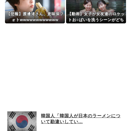
【悲報】渡邊渚さん、意味深フ
【動画】女子が女友達のロケッ
ォトwwwwwwwwwwww
トお○ぱいを洗うシーンがどち
ゃシコすぎｗｗｗｗｗｗ
韓国人「韓国人が日本のラーメンにつ
いて勘違いしてい...