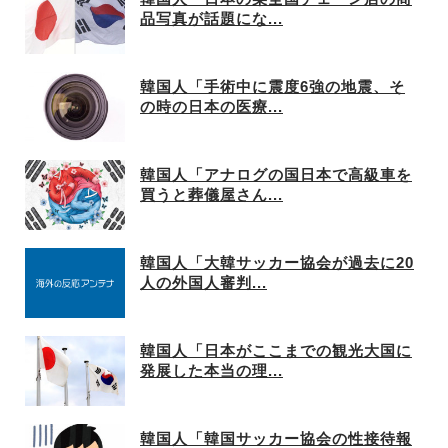
品写真が話題にな...
韓国人「手術中に震度6強の地震、そ
の時の日本の医療...
韓国人「アナログの国日本で高級車を
買うと葬儀屋さん...
韓国人「大韓サッカー協会が過去に20
人の外国人審判...
韓国人「日本がここまでの観光大国に
発展した本当の理...
韓国人「韓国サッカー協会の性接待報