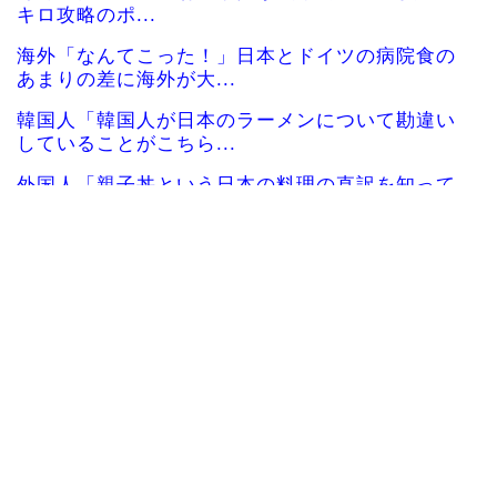
キロ攻略のポ...
海外「なんてこった！」日本とドイツの病院食の
あまりの差に海外が大...
韓国人「韓国人が日本のラーメンについて勘違い
していることがこちら...
外国人「親子丼という日本の料理の直訳を知って
しまった…」
韓国サッカー協会「現在は不適切な行為は絶対に
ない」→韓国人「一番...
韓国人「織田信長の安土城の復元図と建築技術の
高さに韓国人が衝撃！...
韓国人「日本の某全国チェーン店の商品写真が話
題になっている理由が...
韓国人「手術中に震度6強の地震、その時の日本の
医療スタッフたちの...