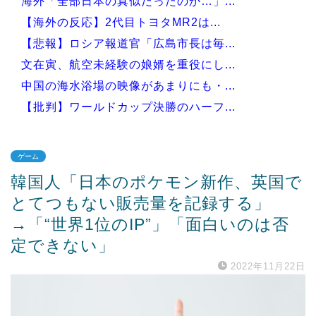
海外「全部日本の真似だったのか…」...
【海外の反応】2代目トヨタMR2は...
【悲報】ロシア報道官「広島市長は毎...
文在寅、航空未経験の娘婿を重役にし...
中国の海水浴場の映像があまりにも・...
【批判】ワールドカップ決勝のハーフ...
ゲーム
韓国人「日本のポケモン新作、英国で
Powered by livedoor 相互RSS
とてつもない販売量を記録する」
→「“世界1位のIP”」「面白いのは否
定できない」
2022年11月22日