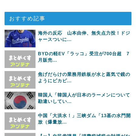
おすすめ記事
海外の反応 山本由伸、無失点力投！ドジ
ャースついに...
BYDの軽EV「ラッコ」受注が700台超 7
月販売...
焦げだらけの業務用鉄板が水と蒸気で鏡の
ようにピカピ...
韓国人「韓国人が日本のラーメンについて
勘違いしてい...
中国「大洪水！」三峡ダム「13基の水門開
放（爆量放...