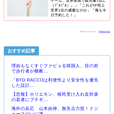
ゲーム、世界各国で販売量1位に
（ﾌﾞﾙﾌﾞﾙ）」→「これがIP売上
世界1位の威厳なのか」「俺も今
日予約した！」
References：
fmkorea
おすすめ記事
理由もなくすぐファビョる韓国人、目の前
で歩行者が横断...
「BYD RACCOは利便性より安全性を優先
した設計...
【悲報】ホリエモン、移民受け入れ反対派
の若者にブチギ...
海外の反応 山本由伸、無失点力投！ドジ
ャースついに連...