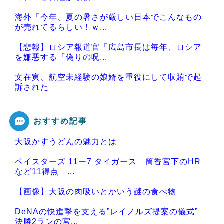
海外「今年、夏の暑さが厳しい日本でこんなもの
が売れてるらしい！ｗ...
【悲報】ロシア報道官「広島市長は毎年、ロシア
を嫌悪する『偽りの呪...
文在寅、航空未経験の娘婿を重役にして収賄で起
訴された
おすすめ記事
大阪かすうどんの魅力とは
Powered by livedoor 相互RSS
ベイスターズ 11ー7 タイガース 筒香宮下のHR
など11得点 ...
【画像】大阪の肉吸いとかいう謎の食べ物
DeNAの快進撃を支える”レイノルズ提案の儀式”
決勝2ランの宮...