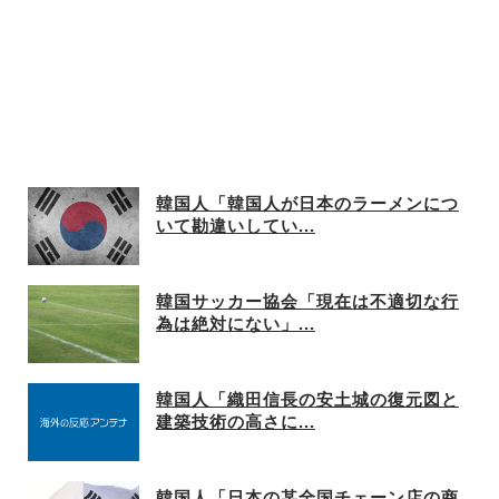
韓国人「韓国人が日本のラーメンにつ
いて勘違いしてい...
韓国サッカー協会「現在は不適切な行
為は絶対にない」...
韓国人「織田信長の安土城の復元図と
建築技術の高さに...
韓国人「日本の某全国チェーン店の商