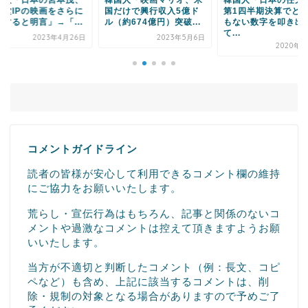
だけで興行収入5億ド
第1四半期決算でとんで
ているリズムゲーム
約674億円）突破...
もない数字を叩き出し
覧ください」→「ｗ
て...
ｗ...
2023年5月6日
2020年8月8日
2022年9月
コメントガイドライン
読者の皆様が安心して利用できるコメント欄の維持
にご協力をお願いいたします。
荒らし・宣伝行為はもちろん、記事と関係のないコ
メントや過激なコメントは控えて頂きますようお願
いいたします。
当方が不適切と判断したコメント（例：長文、コピ
ペなど）も含め、上記に該当するコメントは、削
除・規制の対象となる場合がありますので予めご了