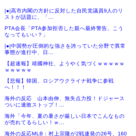
|●|高市内閣の方針に反対した自民党議員9人のリ
ストが話題に、「...
PTA会長「PTA参加拒否した親へ最終警告。こう
なってもいい？」
|●|中国勢が圧倒的な強さを誇っていた分野で異常
事態が進行中、日...
【超速報】靖國神社、ようやく気づくｗｗｗｗｗ
ｗｗｗｗｗ
【悲報】韓国、ロシアウクライナ戦争に参戦
へ！！！
海外の反応 山本由伸、無失点力投！ドジャース
ついに連敗ストップ！...
海外「今年、夏の暑さが厳しい日本でこんなもの
が売れてるらしい！ｗ...
海外の反応MLB：村上宗隆が2戦連発の26号、160