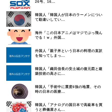
26号、16...
韓国人「韓国人が日本のラーメンについ
て勘違いしてい...
海外「この日本アニメはマジでぶっ飛ん
でる！ｗ」外国...
外国人「親子丼という日本の料理の直訳
を知ってしまっ...
韓国人「織田信長の安土城の復元図と建
築技術の高さに...
韓国人「手術中に震度6強の地震、その
時の日本の医療...
韓国人「アナログの国日本で高級車を買
うと葬儀屋さん...