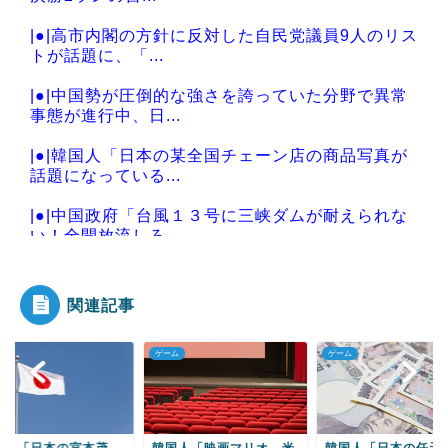
|●|高市内閣の方針に反対した自民党議員9人のリス
トが話題に、「...
|●|中国勢が圧倒的な強さを誇っていた分野で異常
事態が進行中、日...
|●|韓国人「日本の某全国チェーン店の商品写真が
話題になっている...
|●|中国政府「台風１３号に三峡ダムが耐えられな
い！全開放流しろ...
関連記事
Powered by livedoor 相互RSS
ム
ゲーム
ゲーム
国人「映画マリオ、米
韓国人「日本の任天堂、
韓国人「今日本で流