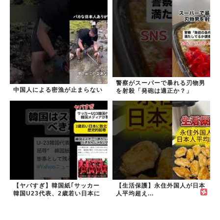
た｣
警察がスーパーで暴れる刃物男
中国人による密漁が止まらない
を射殺「発砲は適正か？」
【ヤバすぎ】韓国紙｢サッカー
【生活保護】永住外国人が日本
韓国U23代表、2歳若い日本に
人平均超え...
負けると歴史的屈辱｣