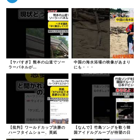
【ヤバすぎ】熊本の山道でソー
中国の海水浴場の映像があまり
ラーパネルが…
にも・・・
【批判】ワールドカップ決勝の
【なんで】竹島ソングを歌う韓
ハーフタイムショー、英紙
国アイドルグループが待望の日
｢BTSが出てきて悪夢かと思っ
本デビュー