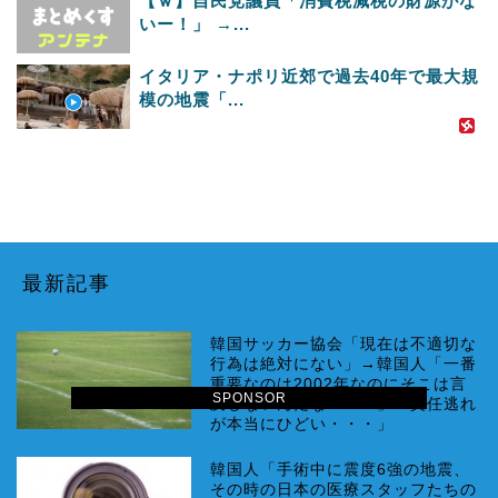
【ｗ】自民党議員「消費税減税の財源がな
いー！」 →...
イタリア・ナポリ近郊で過去40年で最大規
模の地震「...
最新記事
韓国サッカー協会「現在は不適切な
行為は絶対にない」→韓国人「一番
重要なのは2002年なのにそこは言
SPONSOR
及しないんだなｗｗｗ」「責任逃れ
が本当にひどい・・・」
韓国人「手術中に震度6強の地震、
その時の日本の医療スタッフたちの