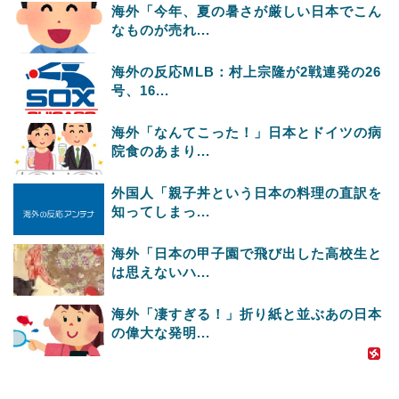
海外「今年、夏の暑さが厳しい日本でこん
なものが売れ...
海外の反応MLB：村上宗隆が2戦連発の26
号、16...
海外「なんてこった！」日本とドイツの病
院食のあまり...
外国人「親子丼という日本の料理の直訳を
知ってしまっ...
海外「日本の甲子園で飛び出した高校生と
は思えないハ...
海外「凄すぎる！」折り紙と並ぶあの日本
の偉大な発明...