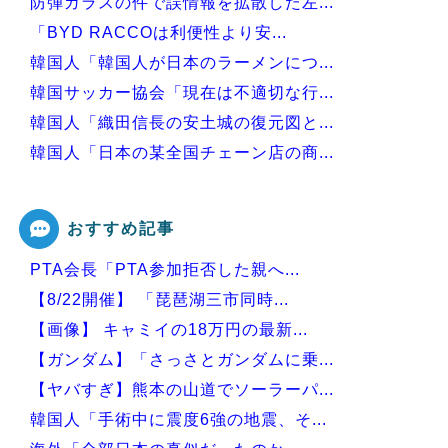
防弾ガラスの件で誤情報を拡散した左...
「BYD RACCOは利便性より安...
韓国人「韓国人が日本のラーメンにつ...
韓国サッカー協会「現在は不適切な行...
韓国人「織田信長の安土城の復元図と...
韓国人「日本の某全国チェーン店の商...
韓国人「手術中に震度6強の地震、そ...
おすすめ記事
PTA会長「PTA参加拒否した親へ...
Powered by livedoor 相互RSS
【8/22開催】 「琵琶湖三市同時...
【画像】 キャミイの18万円の最新...
【ガンダム】「さっさとガンダムに乗...
【ヤバすぎ】熊本の山道でソーラーパ...
韓国人「手術中に震度6強の地震、そ...