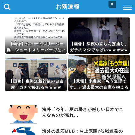
×
お隣速報
【画像】ショートスリーパー
【画像】深夜の立ちんぼ通り、
堀、ショートスリーパーでない
ガチのマジでやばいｗｗｗwｗ
事がバレてしまう・・・
ｗｗｗｗｗｗｗ
【画像】東海道新幹線の自由
【悲報】米農家「もう無理で
席、ガチで終わるｗｗｗｗ
す…」過去最大の在庫を抱える
状態で新米収穫
海外「今年、夏の暑さが厳しい日本でこ
んなものが売れ...
海外の反応MLB：村上宗隆が2戦連発の