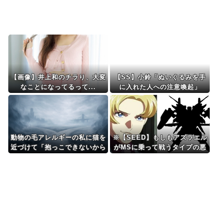
Powered by livedoor 相互RSS
【画像】井上和のチラり、大変
【SS】小鈴「ぬいぐるみを手
なことになってるって...
に入れた人への注意喚起」
動物の毛アレルギーの私に猫を
※【SEED】もしもアズラエル
近づけて「抱っこできないから
がMSに乗って戦うタイプの悪
かわいそぉ〜」と言う義母に
役だったら
「もう来ません」と告げた。そ
れで夫も義実家を後にして…