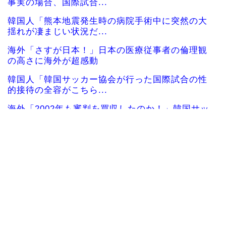
事実の場合、国際試合...
韓国人「熊本地震発生時の病院手術中に突然の大
揺れが凄まじい状況だ...
海外「さすが日本！」日本の医療従事者の倫理観
の高さに海外が超感動
韓国人「韓国サッカー協会が行った国際試合の性
的接待の全容がこちら...
海外「2002年も審判を買収したのか！」韓国サッ
カー協会による国...
海外「日本なんて行くんじゃなかった…」 日本を
知ってしまったディ...
中国人「サッカーW杯 日本紙がブラジル戦のベン
チ横の録音を公開」...
大谷翔平が25＆26号ホームラン、3安打の猛打賞
もチームはまさか...
海外「日本で初めて梅干しなるものを食べた」日