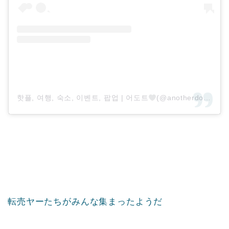
핫플, 여행, 숙소, 이벤트, 팝업 | 어도트
(@anotherdoor_travel)がシェアした投稿
転売ヤーたちがみんな集まったようだ