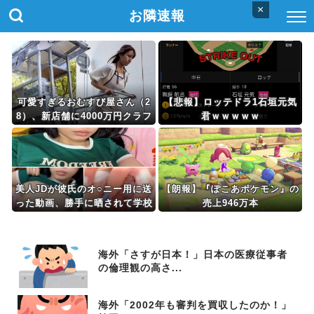
×
お隣速報
可愛すぎるおむすび屋さん（2
【悲報】ロッテドラ1石垣元気
8）、新店舗に4000万円クラフ
君ｗｗｗｗｗ
ァンした成功した結果弱男集団
から叩かれてしまうｗｗｗｗ
美人JDが彼氏のオ○ニー用に送
【朗報】『ぽこあポケモン』の
った動画、勝手に晒されて学校
売上946万本
中の”共有オカズ” にされる
海外「さすが日本！」日本の医療従事者
の倫理観の高さ...
海外「2002年も審判を買収したのか！」