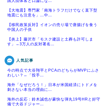
国人団体客と口論にな...
【大地震】専門家「南海トラフだけでなく直下型
地震にも注意を」…中...
【移民政策反対】イオンの売り場で唐揚げを食う
中国人の子供
【炎上】藤沢市「モスク建設と土葬も許可しま
す」→3万人の反対署名...
人気記事
今の時点で大谷翔平とPCAのどちらがMVPにふさ
Powered by livedoor 相互RSS
わしい？←「投手...
海外「なぜだろう！」日本が米国経済にトドメを
刺さない本当の理由に...
海外の反応：鈴木誠也が豪快な弾丸19号HRと好守
備で大谷ドジャー...