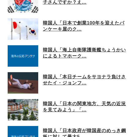
子さんですか？え...
韓国人「日本で創業100年を迎えたパ
ンケーキ屋のク...
韓国人「海上自衛隊護衛艦ちょうかい
によるトマホーク...
韓国人「本日チームをサヨナラ負けさ
せたイ・ジョンフ...
韓国人「日本の関東地方、天気の近況
を見てみよう」「...
韓国人「日本政府が韓国産のめっき鋼
板に対して最大5...