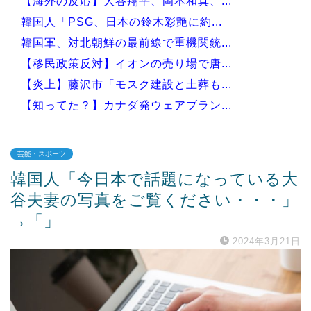
【海外の反応】大谷翔平、岡本和真、...
韓国人「PSG、日本の鈴木彩艶に約...
韓国軍、対北朝鮮の最前線で重機関銃...
【移民政策反対】イオンの売り場で唐...
【炎上】藤沢市「モスク建設と土葬も...
【知ってた？】カナダ発ウェアブラン...
芸能・スポーツ
韓国人「今日本で話題になっている大
Powered by livedoor 相互RSS
谷夫妻の写真をご覧ください・・・」
→「」
2024年3月21日