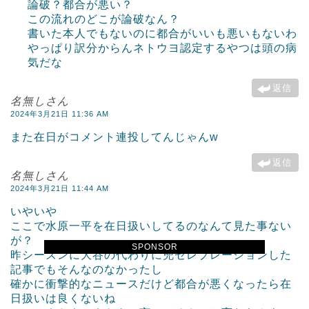
論破？都合が悪い？
この流れのどこが論破なん？
書いた本人でもないのに都合がいいも悪いもないわ
やっぱり訳分からんネトウヨ認定するやつは頭の病
気だな
返信
名無しさん
2024年3月21日 11:36 AM
また在日がコメント連投してんじゃんw
返信
名無しさん
2024年3月21日 11:44 AM
いやいや
ここで水原一平を在日扱いしてるのなんて見た事ない
が？
SPONSOR
昨シーズンに大谷の代わりに兜セレブレーションした
記事でもそんなのなかったし
確かに衝撃的なニュースだけど都合が悪くなったら在
日扱いは良くないね