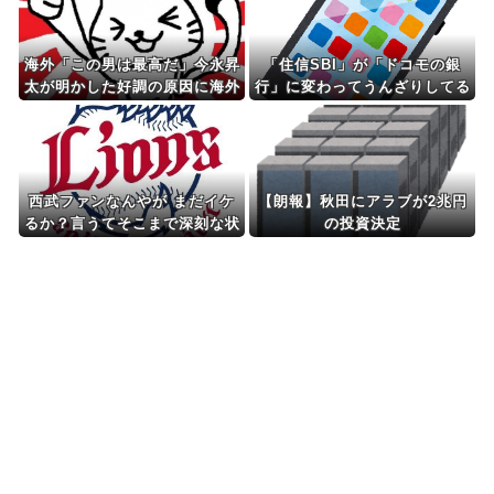
海外「この男は最高だ」今永昇
「住信SBI」が「ドコモの銀
太が明かした好調の原因に海外
行」に変わってうんざりしてる
大騒ぎ！（海外の反応）
やつw w w
西武ファンなんやが まだイケ
【朗報】秋田にアラブが2兆円
るか？言うてそこまで深刻な状
の投資決定
況ちゃうよな？