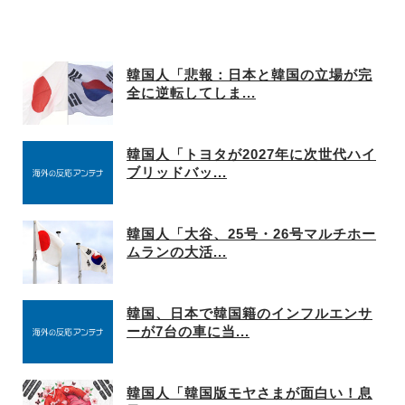
韓国人「悲報：日本と韓国の立場が完
全に逆転してしま...
韓国人「トヨタが2027年に次世代ハイ
ブリッドバッ...
韓国人「大谷、25号・26号マルチホー
ムランの大活...
韓国、日本で韓国籍のインフルエンサ
ーが7台の車に当...
韓国人「韓国版モヤさまが面白い！息