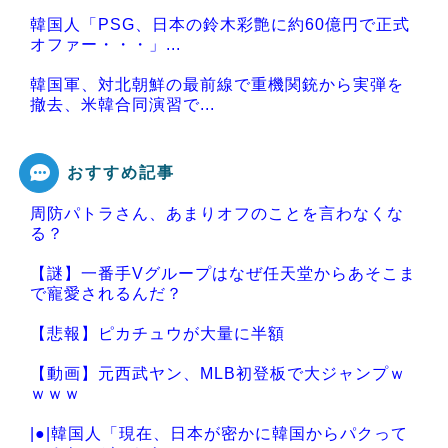
韓国人「PSG、日本の鈴木彩艶に約60億円で正式
オファー・・・」...
韓国軍、対北朝鮮の最前線で重機関銃から実弾を
撤去、米韓合同演習で...
おすすめ記事
周防パトラさん、あまりオフのことを言わなくな
Powered by livedoor 相互RSS
る？
【謎】一番手Vグループはなぜ任天堂からあそこま
で寵愛されるんだ？
【悲報】ピカチュウが大量に半額
【動画】元西武ヤン、MLB初登板で大ジャンプｗ
ｗｗｗ
|●|韓国人「現在、日本が密かに韓国からパクって