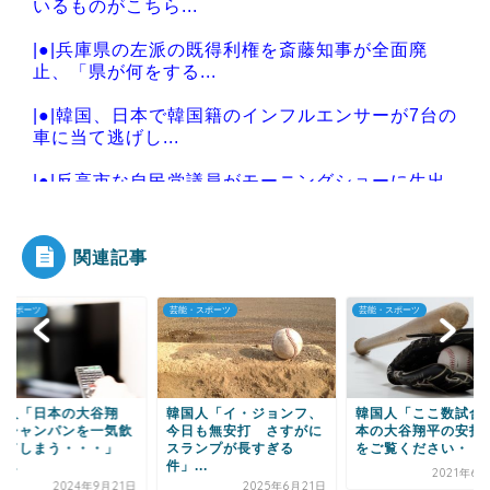
いるものがこちら...
|●|兵庫県の左派の既得利権を斎藤知事が全面廃
止、「県が何をする...
|●|韓国、日本で韓国籍のインフルエンサーが7台の
車に当て逃げし...
|●|反高市な自民党議員がモーニングショーに生出
演、すると普段は...
関連記事
・スポーツ
芸能・スポーツ
芸能・スポーツ
Powered by livedoor 相互RSS
国人「日本の大谷翔
韓国人「イ・ジョンフ、
韓国人「ここ数試合
、シャンパンを一気飲
今日も無安打 さすがに
本の大谷翔平の安打
してしまう・・・」
スランプが長すぎる
をご覧ください・・
...
件」...
2021年6
2024年9月21日
2025年6月21日