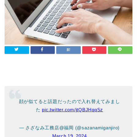
顔が似てると話題だったので入れ替えてみまし
た
pic.twitter.com/jtQBJHqqSz
— さざなみ工務店@福岡 (@sazanamiganjiro)
March 19, 2024