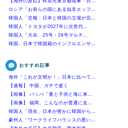
【海外の反応】舛添元東京都知事「日...
ロシア「お前らの国にある似非エッフ...
韓国人「悲報：日本と韓国の立場が完...
韓国人「トヨタが2027年に次世代...
韓国人「大谷、25号・26号マルチ...
韓国、日本で韓国籍のインフルエンサ...
韓国人「韓国版モヤさまが面白い！息...
おすすめ記事
海外「これが文明か！」日本に比べて...
Powered by livedoor 相互RSS
【速報】 中国、ガチで逝く
【画像】 パッパ「妻と子供と海に来...
【画像】 福岡、こんなのが普通に走...
韓国人「現在、日本が密かに韓国から...
豪州人「ワークライフバランスの悪い...