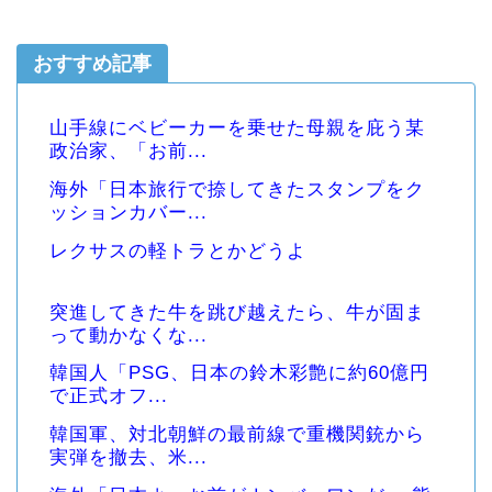
おすすめ記事
山手線にベビーカーを乗せた母親を庇う某
政治家、「お前...
海外「日本旅行で捺してきたスタンプをク
ッションカバー...
レクサスの軽トラとかどうよ
突進してきた牛を跳び越えたら、牛が固ま
って動かなくな...
韓国人「PSG、日本の鈴木彩艶に約60億円
で正式オフ...
韓国軍、対北朝鮮の最前線で重機関銃から
実弾を撤去、米...