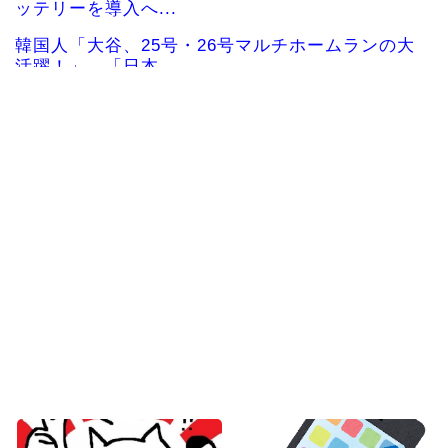
ッテリーを導入へ...
韓国人「大谷、25号・26号マルチホームランの大
活躍！」→「日本...
【海外の反応】中東の女性がヒジャブで隠されて
いるのは彼女たちが完...
韓国、日本で韓国籍のインフルエンサーが7台の車
に当て逃げして逮捕...
韓国人「韓国版モヤさまが面白い！息子さんです
か？えええええっ？？...
海外「その通り！」日本人ならどこでも発展させ
ると語る世界的大富豪...
Powered by livedoor 相互RSS