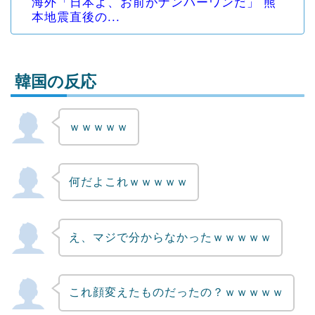
海外「日本よ、お前がナンバーワンだ」 熊
本地震直後の...
韓国の反応
ｗｗｗｗｗ
Powered by livedoor 相互RSS
何だよこれｗｗｗｗｗ
え、マジで分からなかったｗｗｗｗｗ
これ顔変えたものだったの？ｗｗｗｗｗ