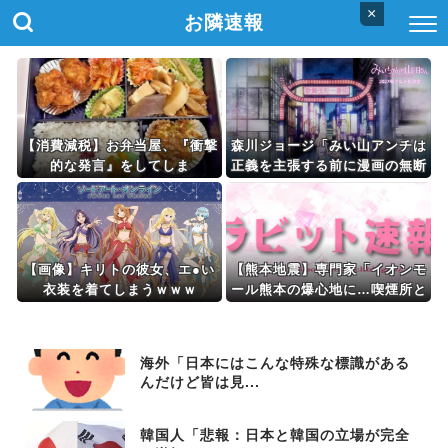
×
お隣速報
【消費減税】お弁当屋、『衝撃
森川ジョージ「みい山アンチは
的な発言』をしてしま
正義を主張する前に漫画の無断
う・・・・・・
転載をやめろよ」←これwww
w
【画像】キリトの彼女、エ●い
【熊本地震】専門家「イオンモ
衣装を着てしまうｗｗｗ
ール熊本の爆心地に…喫煙所と
自販機」警察・消防「」←こ
れ・・・
海外「日本にはこんな特殊な標識がある
んだけど皆は見...
韓国人「悲報：日本と韓国の立場が完全