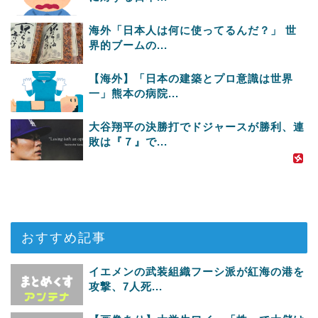
海外「日本人は何に使ってるんだ？」 世
界的ブームの...
【海外】「日本の建築とプロ意識は世界
一」熊本の病院...
大谷翔平の決勝打でドジャースが勝利、連
敗は『７』で...
おすすめ記事
イエメンの武装組織フーシ派が紅海の港を
攻撃、7人死...