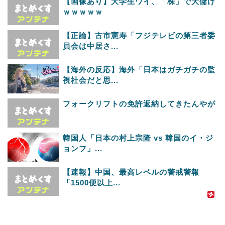
【画像あり】大学生ワイ、「株」で大儲け
ｗｗｗｗｗ
【正論】古市憲寿「フジテレビの第三者委
員会は中居さ...
【海外の反応】海外「日本はガチガチの監
視社会だと思...
フォークリフトの免許返納してきたんやが
韓国人「日本の村上宗隆 vs 韓国のイ・ジ
ョンフ」...
【速報】中国、最高レベルの警戒警報
「1500便以上...