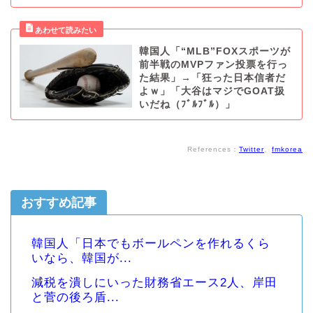
韓国人「“MLB”FOXスポーツが
前半戦のMVPファン投票を行っ
た結果」→「狂った日本信者だ
よｗ」「大谷はマジでGOAT扱
いだね（ﾌﾞﾙﾌﾞﾙ）」
References：
Twitter
、
fmkorea
おすすめ記事
韓国人「日本でもボールペンを作れるくら
いなら、韓国が...
減税を潰しにいった財務省エース2人、岸田
と菅の後ろ盾...