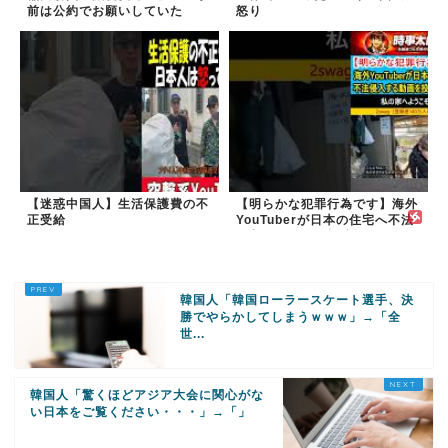
前は公約でお願いしていた
怒り
【迷惑中国人】生活保護費の不
【明らかな犯罪行為です】海外
正受給
YouTuberが日本の住宅へ不法
侵入する動画を投稿
韓国人「韓国ローラースケート選手、決
勝でやらかしてしまうｗｗｗ」→「全
世...
韓国人「驚くほどアジア大会に関心がな
い日本をご覧ください・・・」→「」