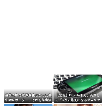
韓国人「日本の村上宗隆 vs 韓国のイ・ジョン
フ」→「」【MLB...
海外「羨ましい！」日本ならではの夏の風物詩に
海外がびっくり仰天
海外「これは日本の主張が正しい…」米国に対す
る日本政府の懸念表明...
海外「日本人は何に使ってるんだ？」 世界的ブー
ムの日本の食品、買...
Powered by livedoor 相互RSS
猛暑の中で意識朦朧となった生
【悲報】PSvitaさん、高騰し
中継レポーター、それを某出演
て「3万」越えになるｗｗｗｗ
者が爆笑しながら現場レポート
ｗ