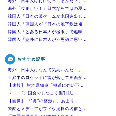
海外「日本人は何に使ってるんだ？」...
海外「羨ましい！」日本ならではの夏...
韓国人「日本の某ゲームが米国進出し...
韓国人「韓国人が『日本の地下鉄は複...
韓国人「とある日本人が極限まで趣味...
韓国人「意外に日本人が不思議に思い...
韓国人「日本の村上宗隆 vs 韓国...
おすすめ記事
海外「日本人はなんて気高いんだ！」...
Powered by livedoor 相互RSS
上昇中のロケットに雷が落ちて画面が...
【速報】 熊本県知事「報道に強い不...
（ ´_ゝ`）国会でしつこく週刊誌...
【画像】 『"鼻"の整形』、あまり...
警察とメディアがブドウ泥棒の名前と...