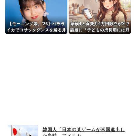
続行を強制する動画が再注目さ
れて……
【モーニング娘。'26】バララ
家族4人食費月2万円献立がXで
イカでコサックダンスを踊る井
話題に「子どもの成長期には月
上春華、めっちゃ上手い
8万円は必要」「業務スーパー
活用なら可能かも」
韓国人「日本の某ゲームが米国進出し
た当時、アメリカ...