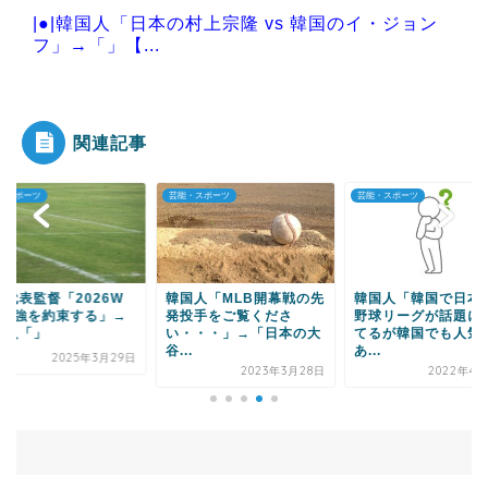
|●|韓国人「日本の村上宗隆 vs 韓国のイ・ジョン
フ」→「」【...
|●|熊本地震被災者「不思議なことに、共産・社
民・立憲の左派は本...
関連記事
・スポーツ
芸能・スポーツ
芸能・スポーツ
Powered by livedoor 相互RSS
国代表監督「2026W
韓国人「MLB開幕戦の先
韓国人「韓国で日本
、8強を約束する」→
発投手をご覧くださ
野球リーグが話題に
国人「」
い・・・」→「日本の大
てるが韓国でも人気
谷...
あ...
2025年3月29日
2023年3月28日
2022年4月