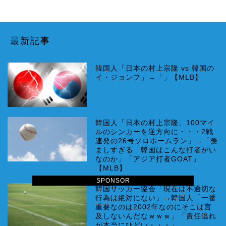
最新記事
韓国人「日本の村上宗隆 vs 韓国の
イ・ジョンフ」→「」【MLB】
韓国人「日本の村上宗隆、100マイ
ルのシンカーを逆方向に・・・2戦
連発の26号ソロホームラン」→「羨
ましすぎる 韓国はこんな打者がい
なのか」「アジア打者GOAT」
【MLB】
SPONSOR
韓国サッカー協会「現在は不適切な
行為は絶対にない」→韓国人「一番
重要なのは2002年なのにそこは言
及しないんだなｗｗｗ」「責任逃れ
が本当にひどい・・・」