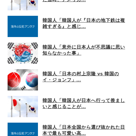
韓国人「韓国人が『日本の地下鉄は複
雑すぎる』と感じ...
韓国人「意外に日本人が不思議に思い
知らなかった事」
韓国人「日本の村上宗隆 vs 韓国の
イ・ジョンフ」...
韓国人「韓国人が日本へ行って羨まし
いと感じることが...
韓国人「日本全国から選び抜かれた日
本で最も可愛い高...