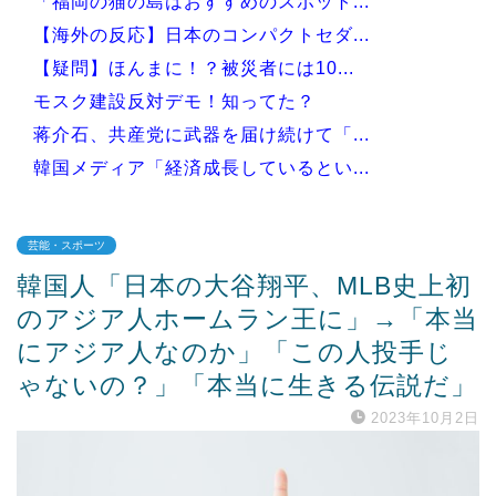
「福岡の猫の島はおすすめのスポット...
【海外の反応】日本のコンパクトセダ...
【疑問】ほんまに！？被災者には10...
モスク建設反対デモ！知ってた？
蒋介石、共産党に武器を届け続けて「...
韓国メディア「経済成長しているとい...
芸能・スポーツ
韓国人「日本の大谷翔平、MLB史上初
Powered by livedoor 相互RSS
のアジア人ホームラン王に」→「本当
にアジア人なのか」「この人投手じ
ゃないの？」「本当に生きる伝説だ」
2023年10月2日