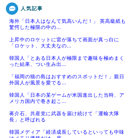
人気記事
Powered by livedoor 相互RSS
海外「日本人はなんて気高いんだ！」 英高級紙も
驚愕した極限の中の...
上昇中のロケットに雷が落ちて画面が真っ白に
「ロケット、大丈夫なの...
韓国人「とある日本人が極限まで趣味を極めまく
った結果、つい生み出...
「福岡の猫の島はおすすめのスポットだ！」親日
外国人が風景を愛でる...
韓国人「日本の某ゲームが米国進出した当時、ア
メリカ国内で巻き起こ...
蒋介石、共産党に武器を届け続けて「運輸大隊
長」と呼ばれる
韓国メディア「経済成長しているといっても中味