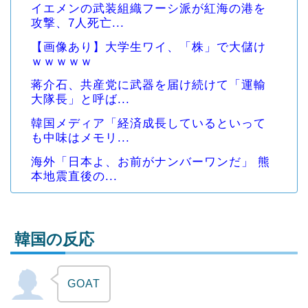
イエメンの武装組織フーシ派が紅海の港を
攻撃、7人死亡...
【画像あり】大学生ワイ、「株」で大儲け
ｗｗｗｗｗ
蒋介石、共産党に武器を届け続けて「運輸
大隊長」と呼ば...
韓国メディア「経済成長しているといって
も中味はメモリ...
海外「日本よ、お前がナンバーワンだ」 熊
本地震直後の...
韓国の反応
GOAT
Powered by livedoor 相互RSS