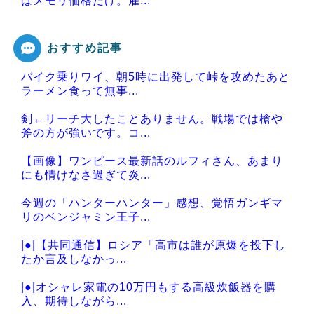
はメモリ価格だけ。雇...
おすすめ記事
バイク乗りワイ、朝5時に出発して峠を攻めたあと
Powered by livedoor 相互RSS
ラーメン食って無事...
剣←リーチ大したことありません。戦場では槍や
斧の方が強いです。コ...
【画像】ワンピース最新話のルフィさん、あまり
にも情けなさ過ぎて炎...
今週の「ハンターハンター」感想、覚悟ガンギマ
リのベンジャミン王子...
|●|【共同通信】ロシア「高市は誰が原爆を投下し
たか言及しなかっ...
|●|オシャレ家電の10万円もする高級炊飯器を購
入、期待しながら...