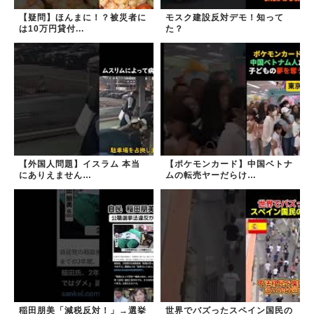
【疑問】ほんまに！？被災者に
モスク建設反対デモ！知って
は10万円貸付...
た？
【外国人問題】イスラム 本当
【ポケモンカード】中国ベトナ
にありえません…
ムの転売ヤーだらけ…
稲田朋美「減税反対！」→選挙
世界でバズったスペイン国民の