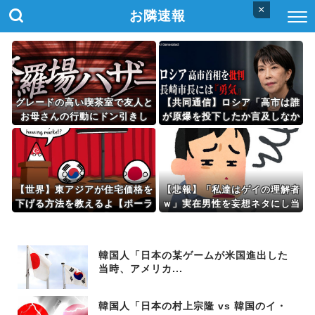
×
お隣速報
グレードの高い喫茶室で友人と
【共同通信】ロシア「高市は誰
お母さんの行動にドン引きし
が原爆を投下したか言及しなか
た。コーヒーシュガーを手のひ
った。広島と長崎に落ちたのは
らにのせて舐めだし...
UFOだと思っているのか？」
【世界】東アジアが住宅価格を
【悲報】「私達はゲイの理解者
下げる方法を教えるよ【ポーラ
ｗ」実在男性を妄想ネタにし当
ンドボール】
事者を叩く自称・理解者腐女子
の『極悪な偏見』
韓国人「日本の某ゲームが米国進出した
当時、アメリカ...
韓国人「日本の村上宗隆 vs 韓国のイ・