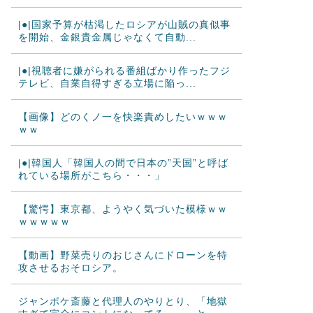
|●|国家予算が枯渇したロシアが山賊の真似事
を開始、金銀貴金属じゃなくて自動...
|●|視聴者に嫌がられる番組ばかり作ったフジ
テレビ、自業自得すぎる立場に陥っ...
【画像】どのくノ一を快楽責めしたいｗｗｗ
ｗｗ
|●|韓国人「韓国人の間で日本の”天国”と呼ば
れている場所がこちら・・・」
【驚愕】東京都、ようやく気づいた模様ｗｗ
ｗｗｗｗｗ
【動画】野菜売りのおじさんにドローンを特
攻させるおそロシア。
ジャンポケ斎藤と代理人のやりとり、「地獄