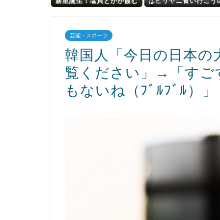
新星誕生！塩貝とかが霞む
はビリヤニ食い行こうの
レベルで凄いｗｗｗｗｗ
0億倍いい』
芸能・スポーツ
韓国人「今日の日本の
覧ください」→「すご
もないね（ﾌﾞﾙﾌﾞﾙ）」