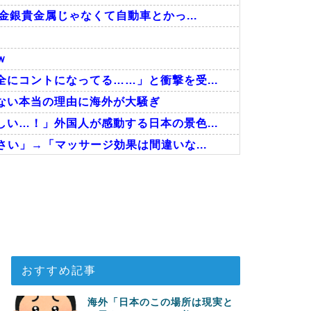
金銀貴金属じゃなくて自動車とかっ...
ｗ
にコントになってる……」と衝撃を受...
ない本当の理由に海外が大騒ぎ
い…！」外国人が感動する日本の景色...
い」→「マッサージ効果は間違いな...
抜けるように注射していたものがこち...
、海外でも凄すぎると絶賛
分かる数字に海外が大騒ぎ
おすすめ記事
海外「日本のこの場所は現実と