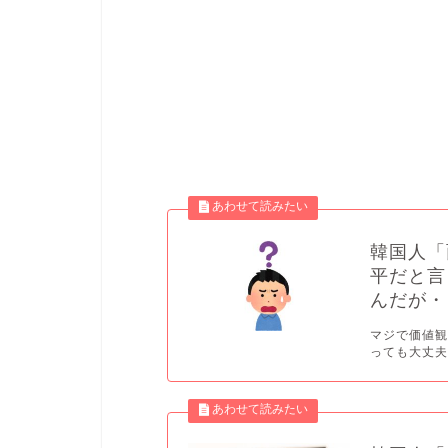
韓国人「
平だと言
んだが・
マジで価値観
っても大丈夫か？ 