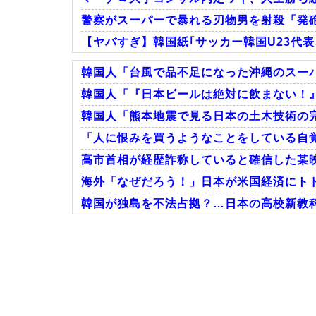
警察がスーパーで暴れる刃物男を射殺「発
【ヤバすぎ】韓国紙｢サッカー韓国U23代
韓国人「台風で品不足になった沖縄のスーパ
韓国人「『日本ビールは絶対に飲まない！』
韓国人「熊本地震で見る日本の土木技術の完
Powered by livedoor 相互RSS
「人に恨みを買うようなことをしている自覚
高市首相が経歴詐称していると確信した某映
海外「なぜだろう！」日本が米国経済にト
韓国が独島を不法占拠？…日本の高校新教
Powered by livedoor 相互RSS