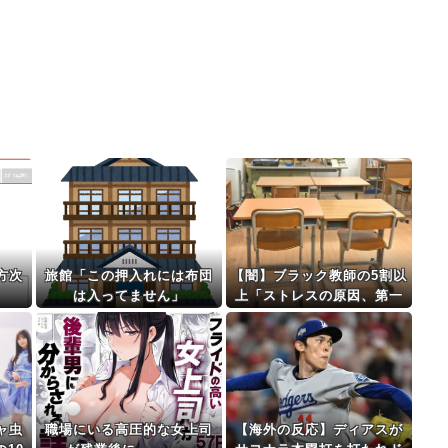
方次
旅館「この押入れには布団
【闇】ブラック教師の5割以
は入ってません」
上「ストレスの原因、第一
位がこれ」
ャ虫
職場にいる高圧的な女上司
【海外の反応】ディアスが