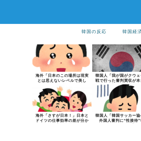
韓国の反応
韓国経
海外「日本のこの場所は現実
韓国人「我が国がクウェ
とは思えないレベルで美し
戦で行った審判買収が本
い…！」外国人...
深刻である理...
海外「さすが日本！」日本と
韓国人「韓国サッカー協
ドイツの仕事効率の差が分か
外国人審判に“性接待”
る数字に海外...
道・・・」→「...