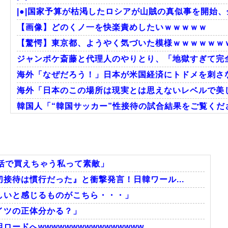
|●|国家予算が枯渇したロシアが山賊の真似事を開始、
【画像】どのくノ一を快楽責めしたいｗｗｗｗｗ
【驚愕】東京都、ようやく気づいた模様ｗｗｗｗｗｗ
ジャンポケ斎藤と代理人のやりとり、「地獄すぎて完全
海外「なぜだろう！」日本が米国経済にトドメを刺さ
海外「日本のこの場所は現実とは思えないレベルで美し
韓国人「“韓国サッカー”性接待の試合結果をご覧くださ
韓国人「過去のW杯で韓国代表がドーピング検査をすり
大地震が起きても手術をやり遂げる日本の医療チーム
海外「さすが日本！」日本とドイツの仕事効率の差が
括で買えちゃう私って素敵」
接待は慣行だった』と衝撃発言！日韓ワール...
しいと感じるものがこちら・・・」
Powered by livedoor 相互RSS
イツの正体分かる？」
ドへwwwwwwwwwwwwwwww...