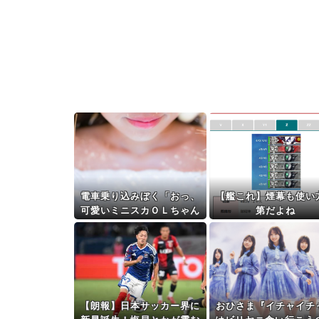
電車乗り込みぼく「おっ、
【艦これ】煙幕も使い
可愛いミニスカＯＬちゃん
第だよね
の隣あいてんじゃん！座っ
たろ！」⇒！！
【朗報】日本サッカー界に
おひさま『イチャイチ