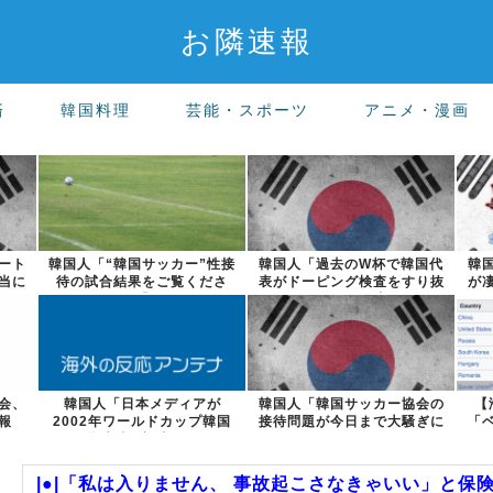
お隣速報
済
韓国料理
芸能・スポーツ
アニメ・漫画
ート
韓国人「“韓国サッカー”性接
韓国人「過去のW杯で韓国代
韓
当に
待の試合結果をご覧くださ
表がドーピング検査をすり抜
が
い」→「マッ...
けるように注...
会、
韓国人「日本メディアが
韓国人「韓国サッカー協会の
【
報
2002年ワールドカップ韓国
接待問題が今日まで大騒ぎに
「
準決勝も調査す...
ならなかった...
|●|「私は入りません、 事故起こさなきゃいい」と保険