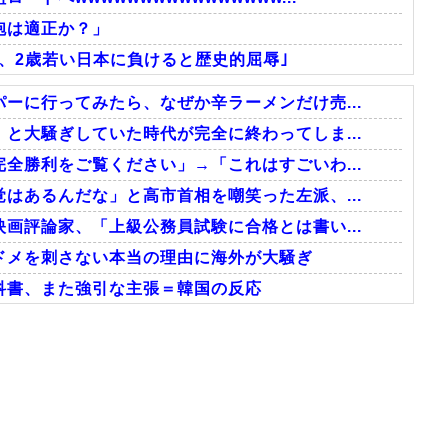
砲は適正か？」
表、2歳若い日本に負けると歴史的屈辱｣
ーに行ってみたら、なぜか辛ラーメンだけ売...
と大騒ぎしていた時代が完全に終わってしま...
全勝利をご覧ください」→「これはすごいわ...
はあるんだな」と高市首相を嘲笑った左派、...
画評論家、「上級公務員試験に合格とは書い...
ドメを刺さない本当の理由に海外が大騒ぎ
科書、また強引な主張＝韓国の反応