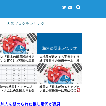
人気ブログランキング
国人「日本の耐震設計技術
大地震が起きても手術をやり
凄いと言うけど韓国の圧勝
遂げる日本の医療チーム、海
だよね？」
外でも凄すぎ...
海外の反応】ベトナム人
韓国人「日本が誇るキャプテ
ベトナムは先進国よりも数
ン翼の高橋陽一は実は〇〇を
学に秀でている...
知らなかった...
加入を勧められた推し活民が反発...