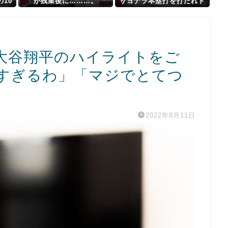
10
が残業後に………。
サヨナラ本塁打を打たれド
ジャースの連敗が7に伸びる
【MLB】
大谷翔平のハイライトをご
すぎるわ」「マジでとてつ
2022年8月11日