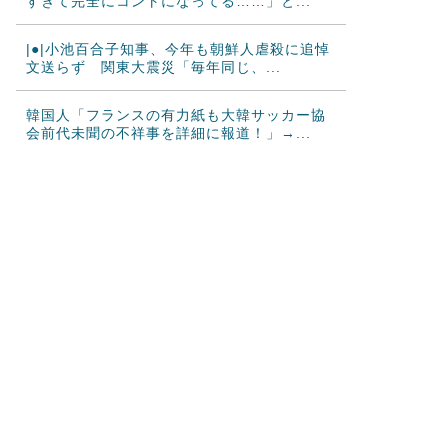
すぎて完全にコントになってる……」と...
|●|小池百合子知事、今年も朝鮮人虐殺に追悼
文送らず 関東大震災「毎年同じ、...
韓国人「フランスの有力紙も大韓サッカー協
会前代未聞の不祥事を詳細に報道！」→...
海外「日本のこの場所は現実とは思えないレ
ベルで美しい…！」外国人が感動する日...
韓国人「我が国がクウェート戦で行った審判
買収が本当に深刻である理由がこちら…...
中国人「サッカーW杯の日本戦で、何回も映
っていたこの女性は一体誰？」 中国人...
大地震が起きても手術をやり遂げる日本の医
療チーム、海外でも凄すぎると絶賛
海外「さすが日本！」日本とドイツの仕事効