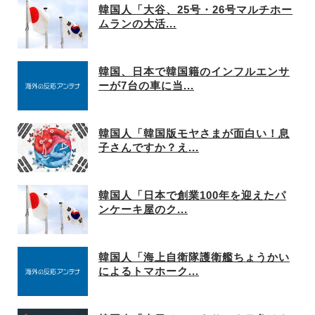
韓国人「大谷、25号・26号マルチホー
ムランの大活...
韓国、日本で韓国籍のインフルエンサ
ーが7台の車に当...
韓国人「韓国版モヤさまが面白い！息
子さんですか？え...
韓国人「日本で創業100年を迎えたパ
ンケーキ屋のク...
韓国人「海上自衛隊護衛艦ちょうかい
によるトマホーク...