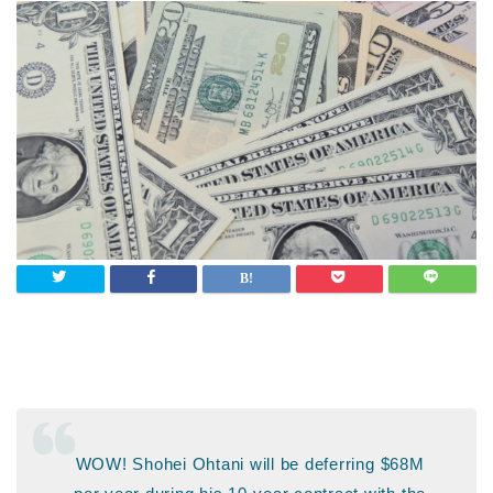
WOW! Shohei Ohtani will be deferring $68M