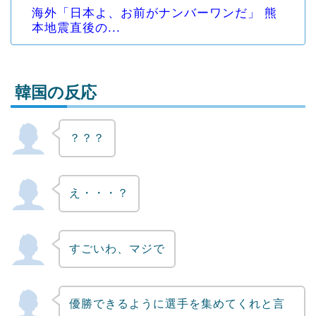
海外「日本よ、お前がナンバーワンだ」 熊
本地震直後の...
韓国の反応
？？？
Powered by livedoor 相互RSS
え・・・？
すごいわ、マジで
優勝できるように選手を集めてくれと言