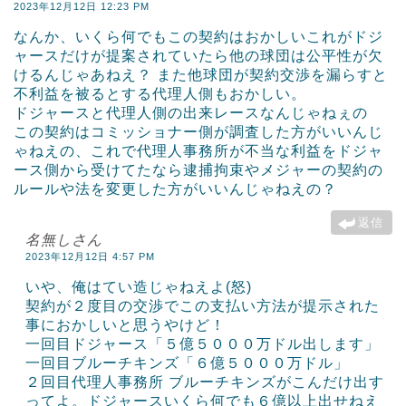
2023年12月12日 12:23 PM
なんか、いくら何でもこの契約はおかしいこれがドジ
ャースだけが提案されていたら他の球団は公平性が欠
けるんじゃあねえ？ また他球団が契約交渉を漏らすと
不利益を被るとする代理人側もおかしい。
ドジャースと代理人側の出来レースなんじゃねぇの
この契約はコミッショナー側が調査した方がいいんじ
ゃねえの、これで代理人事務所が不当な利益をドジャ
ース側から受けてたなら逮捕拘束やメジャーの契約の
ルールや法を変更した方がいいんじゃねえの？
返信
名無しさん
2023年12月12日 4:57 PM
いや、俺はてい造じゃねえよ(怒)
契約が２度目の交渉でこの支払い方法が提示された
事におかしいと思うやけど！
一回目ドジャース「５億５０００万ドル出します」
一回目ブルーチキンズ「６億５０００万ドル」
２回目代理人事務所 ブルーチキンズがこんだけ出す
ってよ。ドジャースいくら何でも６億以上出せねえ