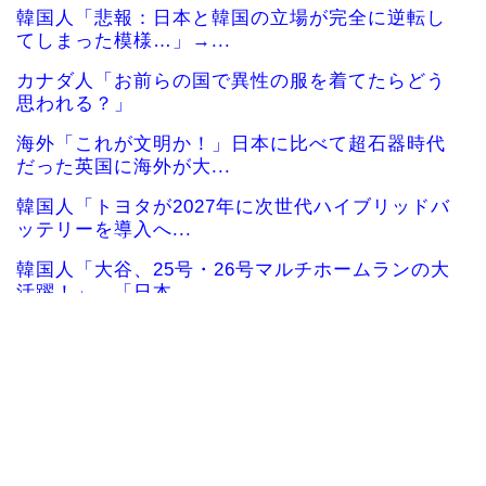
韓国人「悲報：日本と韓国の立場が完全に逆転し
てしまった模様…」→...
カナダ人「お前らの国で異性の服を着てたらどう
思われる？」
海外「これが文明か！」日本に比べて超石器時代
だった英国に海外が大...
韓国人「トヨタが2027年に次世代ハイブリッドバ
ッテリーを導入へ...
韓国人「大谷、25号・26号マルチホームランの大
活躍！」→「日本...
【海外の反応】中東の女性がヒジャブで隠されて
いるのは彼女たちが完...
韓国、日本で韓国籍のインフルエンサーが7台の車
に当て逃げして逮捕...
韓国人「韓国版モヤさまが面白い！息子さんです
か？えええええっ？？...