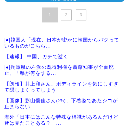
1
2
3
|●|韓国人「現在、日本が密かに韓国からパクって
いるものがこちら...
【速報】 中国、ガチで逝く
|●|兵庫県の左派の既得利権を斎藤知事が全面廃
止、「県が何をする...
【朗報】井上和さん、ボディラインを気にしすぎ
て隠しまくってしまう
【画像】影山優佳さん(25)、下着姿であたシコが
止まらない
海外「日本にはこんな特殊な標識があるんだけど
皆は見たことある？」...