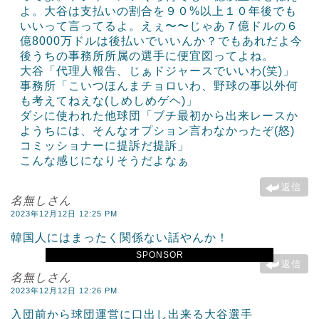
よ。大谷は支払いの割合を９０%以上１０年後でも
いいって言ってるよ。えぇ〜〜じゃあ７億ドルの６
億8000万ドルは後払いでいいんか？でもあれだよ今
後うちの事務所所属の選手に便宜図ってよね。
大谷「代理人報告、じぁドジャースでいいわ(笑)」
事務所「こいつほんまチョロいわ、野球の事以外何
も考えてねえな(しめしめゲヘ)」
ダシに使われた他球団「ブチ最初から出来レースか
ようちには、そんなオプション言わなかったぞ(怒)
コミッショナーに提訴だ提訴」
こんな感じになりそうだよなぁ
返信
名無しさん
2023年12月12日 12:25 PM
韓国人にはまったく関係ない話やんか！
SPONSOR
返信
名無しさん
2023年12月12日 12:26 PM
入団前から球団運営に口出し出来る大谷選手