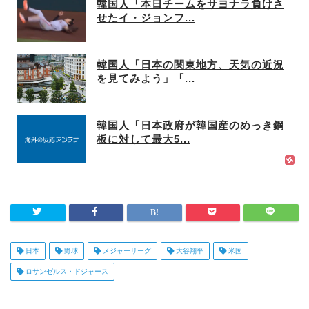
韓国人「本日チームをサヨナラ負けさ
せたイ・ジョンフ...
韓国人「日本の関東地方、天気の近況
を見てみよう」「...
韓国人「日本政府が韓国産のめっき鋼
板に対して最大5...
日本
野球
メジャーリーグ
大谷翔平
米国
ロサンゼルス・ドジャース