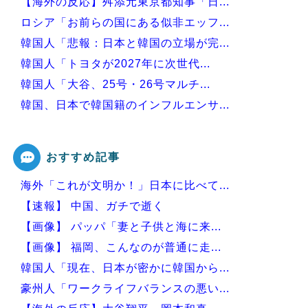
【海外の反応】舛添元東京都知事「日...
ロシア「お前らの国にある似非エッフ...
韓国人「悲報：日本と韓国の立場が完...
韓国人「トヨタが2027年に次世代...
韓国人「大谷、25号・26号マルチ...
韓国、日本で韓国籍のインフルエンサ...
韓国人「韓国版モヤさまが面白い！息...
おすすめ記事
海外「これが文明か！」日本に比べて...
Powered by livedoor 相互RSS
【速報】 中国、ガチで逝く
【画像】 パッパ「妻と子供と海に来...
【画像】 福岡、こんなのが普通に走...
韓国人「現在、日本が密かに韓国から...
豪州人「ワークライフバランスの悪い...