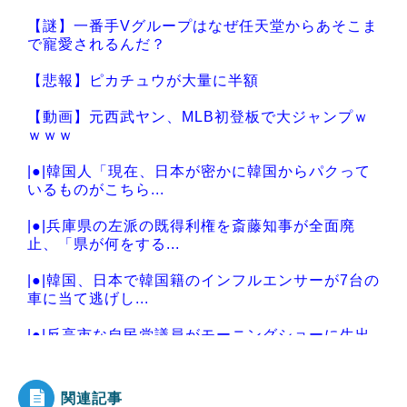
【謎】一番手Vグループはなぜ任天堂からあそこま
で寵愛されるんだ？
【悲報】ピカチュウが大量に半額
【動画】元西武ヤン、MLB初登板で大ジャンプｗ
ｗｗｗ
|●|韓国人「現在、日本が密かに韓国からパクって
いるものがこちら...
|●|兵庫県の左派の既得利権を斎藤知事が全面廃
止、「県が何をする...
|●|韓国、日本で韓国籍のインフルエンサーが7台の
車に当て逃げし...
|●|反高市な自民党議員がモーニングショーに生出
演、すると普段は...
関連記事