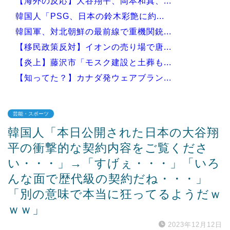
【海外の反応】大谷翔平、岡本和真、...
韓国人「PSG、日本の鈴木彩艶に約...
韓国軍、対北朝鮮の最前線で重機関銃...
【移民政策反対】イオンの売り場で唐...
【炎上】藤沢市「モスク建設と土葬も...
【知ってた？】カナダ発ウェアブラン...
芸能・スポーツ
韓国人「本日公開された日本の大谷翔
Powered by livedoor 相互RSS
平の衝撃的な契約内容をご覧くださ
い・・・」→「すげぇ・・・」「いろ
んな面で歴代級の契約だね・・・」
「別の意味で本当に狂ってるようだｗ
ｗｗ」
2023年12月12日