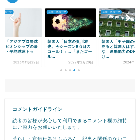
・スポーツ
芸能・スポーツ
芸能・スポーツ
Powered by livedoor 相互RSS
国人「アジアプロ野球
韓国人「日本の奥川雅
韓国人「甲子園の優
ャンピオンシップの最
也、今シーズン9点目の
見ると韓国人はすご
球速・平均球速トッ
ゴール！」→「またゴー
な 運動能力のDNA
.
ル...
け...
2023年11月22日
2022年2月20日
2024年8月
コメントガイドライン
読者の皆様が安心して利用できるコメント欄の維持
にご協力をお願いいたします。
荒らし・宣伝行為はもちろん、記事と関係のないコ