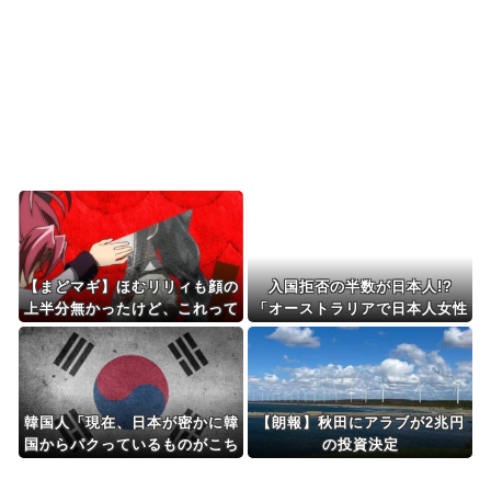
海外「その通り！」日本人ならどこでも発展させ
ると語る世界的大富豪...
Powered by livedoor 相互RSS
【まどマギ】ほむリリィも顔の
入国拒否の半数が日本人!?
上半分無かったけど、これって
「オーストラリアで日本人女性
何かの伏線だったりするのか
が売春」
な…
韓国人「現在、日本が密かに韓
【朗報】秋田にアラブが2兆円
国からパクっているものがこち
の投資決定
ら…」→「これは言い訳できな
いｗｗ」＝韓国の反応