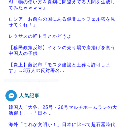
AI「物の使い方を真剣に間違えてる人間を生成し
てみたｗｗｗｗ」
ロシア「お前らの国にある似非エッフェル塔を見
せてくれ！」
レクサスの軽トラとかどうよ
【移民政策反対】イオンの売り場で唐揚げを食う
中国人の子供
【炎上】藤沢市「モスク建設と土葬も許可しま
す」→3万人の反対署名...
人気記事
Powered by livedoor 相互RSS
韓国人「大谷、25号・26号マルチホームランの大
活躍！」→「日本...
海外「これが文明か！」日本に比べて超石器時代