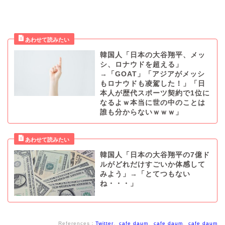
韓国人「日本の大谷翔平、メッ
シ、ロナウドを超える」
→「GOAT」「アジアがメッシ
もロナウドも凌駕した！」「日
本人が歴代スポーツ契約で1位に
なるよｗ本当に世の中のことは
誰も分からないｗｗｗ」
韓国人「日本の大谷翔平の7億ド
ルがどれだけすごいか体感して
みよう」→「とてつもない
ね・・・」
References：
Twitter
、
cafe daum
、
cafe daum
、
cafe daum