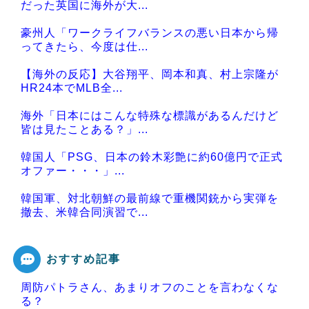
だった英国に海外が大...
豪州人「ワークライフバランスの悪い日本から帰
ってきたら、今度は仕...
【海外の反応】大谷翔平、岡本和真、村上宗隆が
HR24本でMLB全...
海外「日本にはこんな特殊な標識があるんだけど
皆は見たことある？」...
韓国人「PSG、日本の鈴木彩艶に約60億円で正式
オファー・・・」...
韓国軍、対北朝鮮の最前線で重機関銃から実弾を
撤去、米韓合同演習で...
おすすめ記事
周防パトラさん、あまりオフのことを言わなくな
Powered by livedoor 相互RSS
る？