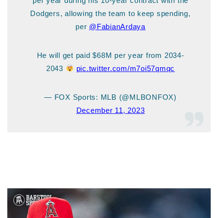
per year during his 10-year contract with the
Dodgers, allowing the team to keep spending,
per
@FabianArdaya
He will get paid $68M per year from 2034-
2043
pic.twitter.com/m7oi57qmqc
— FOX Sports: MLB (@MLBONFOX)
December 11, 2023