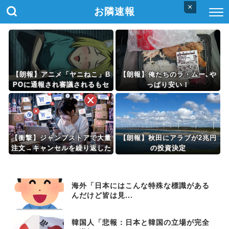
×
お隣速報
【朗報】アニメ「ヤニねこ」B
【朗報】俺たちのラ・ムー､や
POに通報され審議されるもセ
っぱり安い！
ーフだった模様wwwwwwww
【衝撃】ジャンプストアで大量
【朗報】秋田にアラブが2兆円
注文→キャンセルを繰り返した
の投資決定
32歳女を逮捕 238アカウン
ト、総額43億円超「注文した
ことで欲求が満たされた」
海外「日本にはこんな特殊な標識がある
んだけど皆は見...
韓国人「悲報：日本と韓国の立場が完全