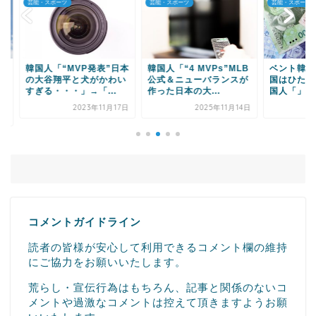
・スポーツ
芸能・スポーツ
芸能・スポーツ
Powered by livedoor 相互RSS
国人「“MVP発表”日本
韓国人「“4 MVPs”MLB
ベント韓国代表監督
大谷翔平と犬がかわい
公式＆ニューバランスが
国はひたすらお金」
る・・・」→「...
作った日本の大...
国人「」
2023年11月17日
2025年11月14日
2022年12
コメントガイドライン
読者の皆様が安心して利用できるコメント欄の維持
にご協力をお願いいたします。
荒らし・宣伝行為はもちろん、記事と関係のないコ
メントや過激なコメントは控えて頂きますようお願