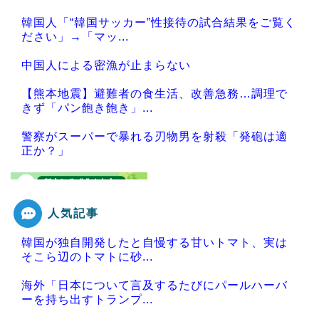
韓国人「“韓国サッカー”性接待の試合結果をご覧く
ださい」→「マッ...
中国人による密漁が止まらない
【熊本地震】避難者の食生活、改善急務…調理で
きず「パン飽き飽き」...
警察がスーパーで暴れる刃物男を射殺「発砲は適
正か？」
人気記事
Powered by livedoor 相互RSS
韓国が独自開発したと自慢する甘いトマト、実は
そこら辺のトマトに砂...
海外「日本について言及するたびにパールハーバ
ーを持ち出すトランプ...