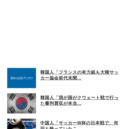
韓国人「フランスの有力紙も大韓サッ
カー協会前代未聞...
韓国人「我が国がクウェート戦で行っ
た審判買収が本当...
中国人「サッカーW杯の日本戦で、何
回も映っていたこ...