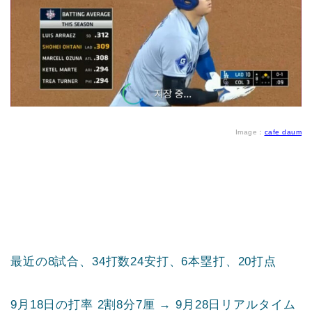
Image：
cafe daum
最近の8試合、34打数24安打、6本塁打、20打点
9月18日の打率 2割8分7厘 → 9月28日リアルタイム