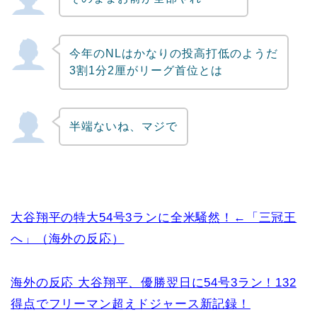
今年のNLはかなりの投高打低のようだ
3割1分2厘がリーグ首位とは
半端ないね、マジで
大谷翔平の特大54号3ランに全米騒然！←「三冠王
へ」（海外の反応）
海外の反応 大谷翔平、優勝翌日に54号3ラン！132
得点でフリーマン超えドジャース新記録！