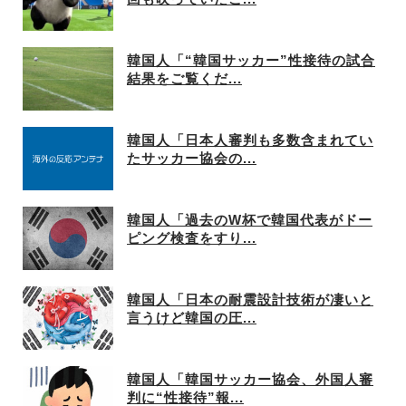
韓国人「“韓国サッカー”性接待の試合
結果をご覧くだ...
韓国人「日本人審判も多数含まれてい
たサッカー協会の...
韓国人「過去のW杯で韓国代表がドー
ピング検査をすり...
韓国人「日本の耐震設計技術が凄いと
言うけど韓国の圧...
韓国人「韓国サッカー協会、外国人審
判に“性接待”報...