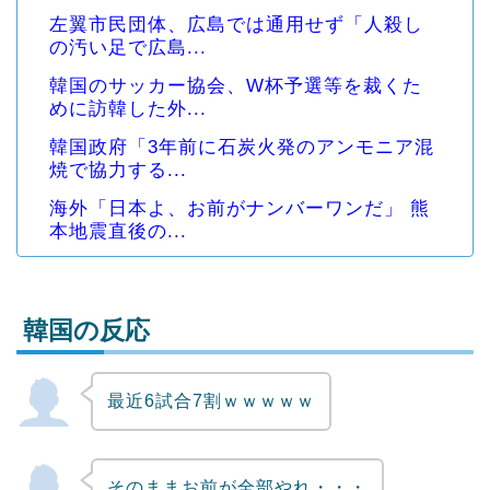
左翼市民団体、広島では通用せず「人殺し
の汚い足で広島...
韓国のサッカー協会、W杯予選等を裁くた
めに訪韓した外...
韓国政府「3年前に石炭火発のアンモニア混
焼で協力する...
海外「日本よ、お前がナンバーワンだ」 熊
本地震直後の...
韓国の反応
最近6試合7割ｗｗｗｗｗ
Powered by livedoor 相互RSS
そのままお前が全部やれ・・・