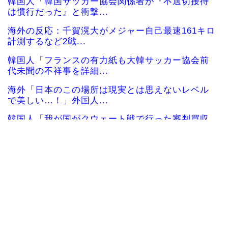
韓国人「韓国サッカー協会関係者が『不適切接待
は慣行だった』と衝撃...
海外の反応：千賀滉大がメジャー自己最速161キロ
計測するなど2戦...
韓国人「フランスの有力紙も大韓サッカー協会前
代未聞の不祥事を詳細...
海外「日本のこの場所は現実とは思えないレベル
で美しい…！」外国人...
韓国人「我が国がクウェート戦で行った審判買収
が本当に深刻である理...
女性：“熊本で被災された人たちへ300万円寄付し
ました” Twi...
中国人「サッカーW杯の日本戦で、何回も映って
いたこの女性は一体誰...
大地震が起きても手術をやり遂げる日本の医療チ
ーム、海外でも凄すぎ...