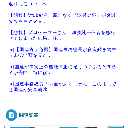
返りにモロッコへ...
【朗報】Vtuber界、新たなる『弱男の姫』が爆誕
ｗｗｗｗｗｗｗ...
【悲報】プロゲーマーさん、加藤純一信者を怒ら
せてしまった結果、好...
|●|【国連終了危機】国連事務総長が資金難を警告
→未払い額を見た...
|●|国連が事実上の機能停止に陥りつつあると関係
者が告白、特に役...
|●|国連事務総長「お金がありません。このままで
は国連が完全崩壊...
|●|韓国人「韓国サッカー協会、外国人審判に“性接
待”報道・・・...
関連記事