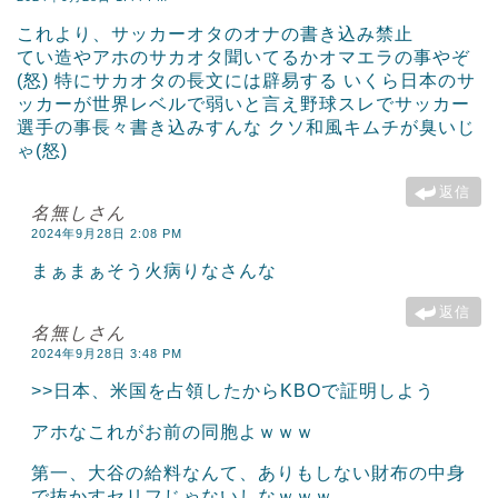
これより、サッカーオタのオナの書き込み禁止
てい造やアホのサカオタ聞いてるかオマエラの事やぞ
(怒) 特にサカオタの長文には辟易する いくら日本のサ
ッカーが世界レベルで弱いと言え野球スレでサッカー
選手の事長々書き込みすんな クソ和風キムチが臭いじ
ゃ(怒)
返信
名無しさん
2024年9月28日 2:08 PM
まぁまぁそう火病りなさんな
返信
名無しさん
2024年9月28日 3:48 PM
>>日本、米国を占領したからKBOで証明しよう
アホなこれがお前の同胞よｗｗｗ
第一、大谷の給料なんて、ありもしない財布の中身
で抜かすセリフじゃないしなｗｗｗ