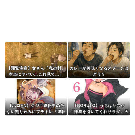
海外「さすが日本！」日本とドイツの仕事効率の
差が分かる数字に海外...
Powered by livedoor 相互RSS
【閲覧注意】女さん「私の村、
カレーが美味くなるスプーンは
本当にヤバい…これ見て…」
どう？
（衝撃動画）
【ホロEN】ジジ、運転中の危
【BORUTO】うちはサスケ
ない割り込みにブチギレ「運転
「神威を引いてくれサラダ。天
するな！！！免許を取る
照は使いにくいぞ！」
な！！！家にいろ！」