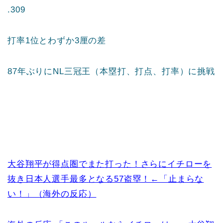
.309
打率1位とわずか3厘の差
87年ぶりにNL三冠王（本塁打、打点、打率）に挑戦
大谷翔平が得点圏でまた打った！さらにイチローを
抜き日本人選手最多となる57盗塁！←「止まらな
い！」（海外の反応）