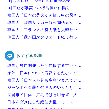
|●|【国連終了危機】国連事務総長...
|●|国連が事実上の機能停止に陥り...
韓国人「日本の柴犬くん散歩中の暑さ...
韓国人「韓国サッカー協会関係者が『...
韓国人「フランスの有力紙も大韓サッ...
韓国人「我が国がクウェート戦で行っ...
中国人「サッカーW杯の日本戦で、何...
おすすめ記事
韓国が独自開発したと自慢する甘いト...
Powered by livedoor 相互RSS
海外「日本について言及するたびにパ...
韓国人「日本人審判も多数含まれてい...
ジャンポケ斎藤と代理人のやりとり、...
左翼市民団体、広島では通用せず「人...
日本をダメにした総理大臣、ワースト...