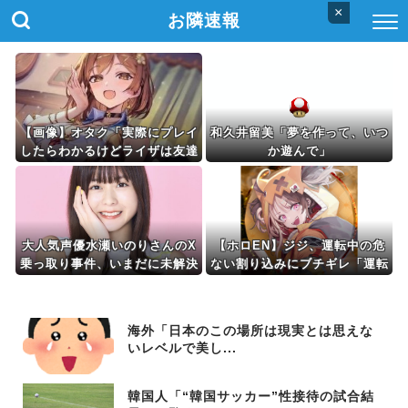
×
お隣速報
【画像】オタク「実際にプレイ
和久井留美「夢を作って、いつ
したらわかるけどライザは友達
か遊んで」
って感じで性的な目では見れな
いｗ」←これ
大人気声優水瀬いのりさんのX
【ホロEN】ジジ、運転中の危
乗っ取り事件、いまだに未解決
ない割り込みにブチギレ「運転
するな！！！免許を取る
な！！！家にいろ！」
海外「日本のこの場所は現実とは思えな
いレベルで美し...
韓国人「“韓国サッカー”性接待の試合結