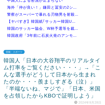
中国人による密漁が止まらない
海外「仲が良い！」鎌田と冨安の2シ...
警察がスーパーで暴れる刃物男を射殺...
【ヤバすぎ】韓国紙｢サッカー韓国U...
韓国のサッカー協会、W杯予選等を裁...
韓国政府「3年前に石炭火発のアンモ...
芸能・スポーツ
韓国人「日本の大谷翔平のリアルタイ
Powered by livedoor 相互RSS
ム打率をご覧ください・・・」→「こ
んな選手がどうして日本から生まれ
たのか・・・羨ましすぎる（泣）」
「半端ないね、マジで」「日本、米国
を占領したからKBOで証明しよう」
2024年9月28日