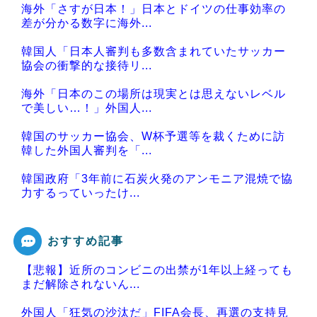
海外「さすが日本！」日本とドイツの仕事効率の
差が分かる数字に海外...
韓国人「日本人審判も多数含まれていたサッカー
協会の衝撃的な接待リ...
海外「日本のこの場所は現実とは思えないレベル
で美しい…！」外国人...
韓国のサッカー協会、W杯予選等を裁くために訪
韓した外国人審判を「...
韓国政府「3年前に石炭火発のアンモニア混焼で協
力するっていったけ...
おすすめ記事
【悲報】近所のコンビニの出禁が1年以上経っても
Powered by livedoor 相互RSS
まだ解除されないん...
外国人「狂気の沙汰だ」FIFA会長、再選の支持見