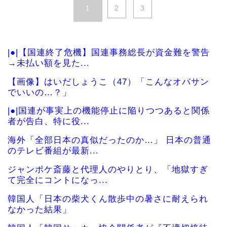
1
2
3
|●|【国連終了危機】国連事務総長が資金難を警告
→未払い額を見た...
【画像】はいだしょうこ（47）「こんなオバサン
でいいの…？」
|●|国連が事実上の機能停止に陥りつつあると関係
者が告白、特に役...
海外「全部日本の真似だったのか…」 日本の普通
のテレビ番組が最新...
ジャンポケ斎藤と代理人のやりとり、「地獄すぎ
て完全にコントになっ...
韓国人「日本の柴犬くん散歩中の暑さに耐えられ
なかった結果」