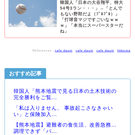
韓国人「日本の大谷翔平、特大
54号3ラン・・・」→「とんで
もない野郎だよ（ﾌﾞﾙﾌﾞﾙ）」
「打球音マジですごいなｗｗ
ｗ」「本当にスーパースターだ
ね」
References：
cafe daum
、
cafe daum
、
cafe daum
、
fmkorea
おすすめ記事
韓国人「熊本地震で見る日本の土木技術の
完全勝利をご覧...
「私は入りません、 事故起こさなきゃい
い」と保険加入...
【熊本地震】避難者の食生活、改善急務…
調理できず「パ...