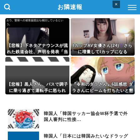
×
お隣速報
【悲報】下ネタアナウンスが流
IカップAV女優さん(24)
さら
れた鉄道会社、声明を発表「当
に増量してIカップになる
社が意図しない音声が流れた」
【悲報】黒人さん、バスで調子
『令和のダラさん』6話感想 ダ
に乗り過ぎて運転手に怒られ
ラさんにビームを打ちたいと懇
る。お前らの想像の1.2倍怒ら
願する薫
れるｗｗｗｗ
韓国人「韓国サッカー協会W杯予選で外
国人審判に性接...
韓国人「日本には韓国みたいなドラッグ