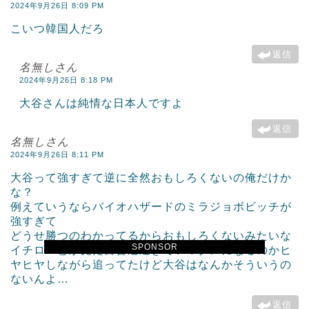
2024年9月26日 8:09 PM
こいつ韓国人だろ
返信
名無しさん
2024年9月26日 8:18 PM
大谷さんは純情な日本人ですよ
返信
名無しさん
2024年9月26日 8:11 PM
大谷って強すぎて逆に全然おもしろくないの俺だけか
な？
例えていうならバイオハザードのミラジョボビッチが
強すぎて
どうせ勝つのわかってるからおもしろくないみたいな
SPONSOR
イチローとか見た目普通過ぎていつダメになるのかヒ
ヤヒヤしながら追ってたけど大谷はなんかそういうの
ないんよ…
返信