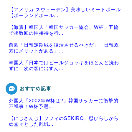
【アメリカ-スウェーデン】美味しいミートボール
【ポーランドボール...
【激震】韓国人「韓国サッカー協会、W杯・五輪
で複数回の性接待を行...
前園「日韓定期戦を復活させるべきだ」「日韓双
方にメリットがある」...
韓国人「日本ではビールジョッキをほとんど洗わ
ずに、次の客に出すん...
おすすめ記事
外国人「2002年W杯は?」韓国サッカーに衝撃的
Powered by livedoor 相互RSS
不祥事！W杯予選...
【にじさんじ】ソフィのSEKIRO、忍びらしから
ぬ堂々とした乱戦...