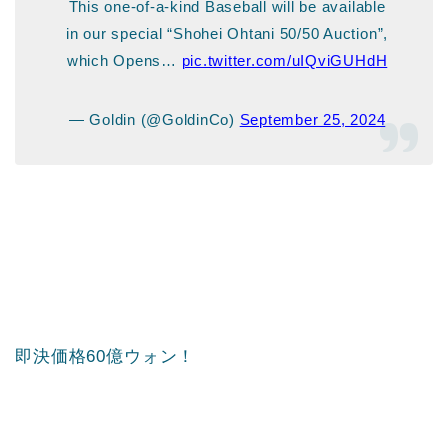
This one-of-a-kind Baseball will be available
in our special “Shohei Ohtani 50/50 Auction”,
which Opens…
pic.twitter.com/uIQviGUHdH
— Goldin (@GoldinCo)
September 25, 2024
即決価格60億ウォン！