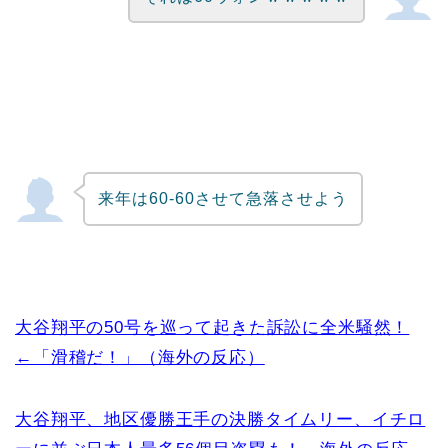
来年は60-60させて急落させよう
大谷翔平の50号を巡って起きた訴訟に全米騒然！
←「滑稽だ！」（海外の反応）
大谷翔平、地区優勝王手の決勝タイムリー、イチロ