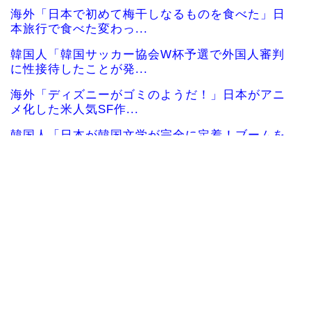
海外「日本で初めて梅干しなるものを食べた」日
本旅行で食べた変わっ...
韓国人「韓国サッカー協会W杯予選で外国人審判
に性接待したことが発...
海外「ディズニーがゴミのようだ！」日本がアニ
メ化した米人気SF作...
韓国人「日本が韓国文学が完全に定着！ブームを
超えて一つのジャンル...
韓国人「韓国が韓国株式の暴落で失ったとんでも
ない規模の国民年金の...
韓国人「日本には韓国みたいなドラッグストアが
ないので韓国が羨まし...
【MLB】村上宗隆がミゲル・バルガスの髪の毛で
遊ぶｗｗｗｗ → ...
海外「リアルすぎるだろ・・・」日本にあるテー
マパークを訪れた外国...