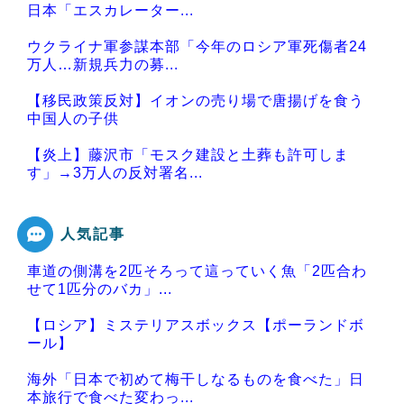
日本「エスカレーター...
ウクライナ軍参謀本部「今年のロシア軍死傷者24
万人…新規兵力の募...
【移民政策反対】イオンの売り場で唐揚げを食う
中国人の子供
【炎上】藤沢市「モスク建設と土葬も許可しま
す」→3万人の反対署名...
人気記事
車道の側溝を2匹そろって這っていく魚「2匹合わ
Powered by livedoor 相互RSS
せて1匹分のバカ」...
【ロシア】ミステリアスボックス【ポーランドボ
ール】
海外「日本で初めて梅干しなるものを食べた」日
本旅行で食べた変わっ...