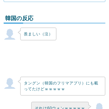
韓国の反応
羨ましい（泣）
Powered by livedoor 相互RSS
タングン（韓国のフリマアプリ）にも載
ってたけどｗｗｗｗｗ
それは60ウォンｗｗｗｗｗ