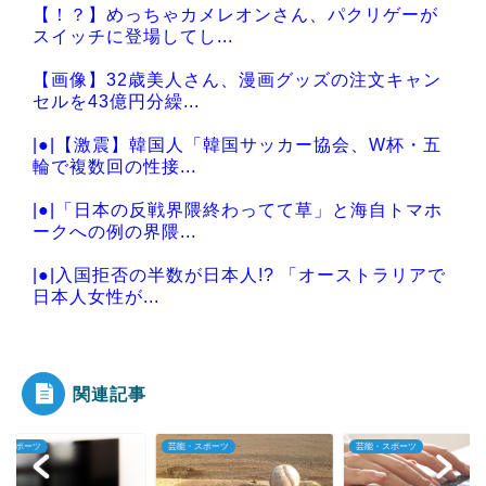
【！？】めっちゃカメレオンさん、パクリゲーが
スイッチに登場してし...
【画像】32歳美人さん、漫画グッズの注文キャン
セルを43億円分繰...
|●|【激震】韓国人「韓国サッカー協会、W杯・五
輪で複数回の性接...
|●|「日本の反戦界隈終わってて草」と海自トマホ
ークへの例の界隈...
|●|入国拒否の半数が日本人!? 「オーストラリアで
日本人女性が...
|●|【ｗ】財務省「減税反対！」 → 高市総理「ふ～
ん、人事権発...
関連記事
・スポーツ
芸能・スポーツ
芸能・スポーツ