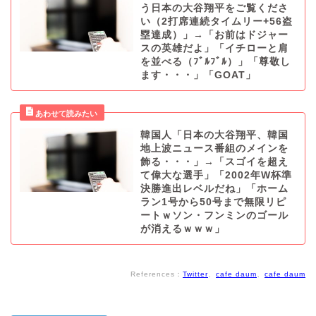
う日本の大谷翔平をご覧くださ
い（2打席連続タイムリー+56盗
塁達成）」→「お前はドジャー
スの英雄だよ」「イチローと肩
を並べる（ﾌﾞﾙﾌﾞﾙ）」「尊敬し
ます・・・」「GOAT」
韓国人「日本の大谷翔平、韓国
地上波ニュース番組のメインを
飾る・・・」→「スゴイを超え
て偉大な選手」「2002年W杯準
決勝進出レベルだね」「ホーム
ラン1号から50号まで無限リピ
ートｗソン・フンミンのゴール
が消えるｗｗｗ」
References：
Twitter
、
cafe daum
、
cafe daum