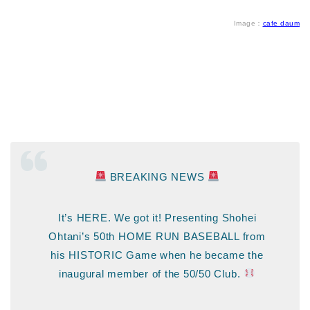
Image：
cafe daum
BREAKING NEWS
It’s HERE. We got it! Presenting Shohei
Ohtani’s 50th HOME RUN BASEBALL from
his HISTORIC Game when he became the
inaugural member of the 50/50 Club.