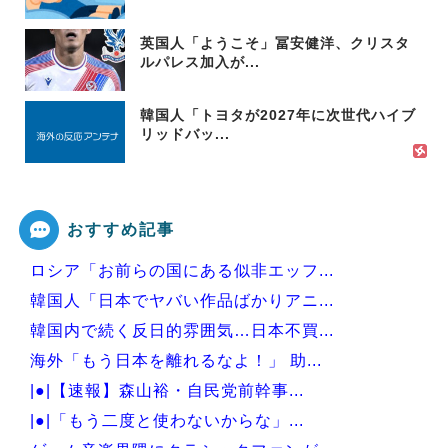
英国人「ようこそ」冨安健洋、クリスタ
ルパレス加入が...
韓国人「トヨタが2027年に次世代ハイブ
リッドバッ...
おすすめ記事
ロシア「お前らの国にある似非エッフ...
韓国人「日本でヤバい作品ばかりアニ...
韓国内で続く反日的雰囲気…日本不買...
海外「もう日本を離れるなよ！」 助...
|●|【速報】森山裕・自民党前幹事...
|●|「もう二度と使わないからな」...