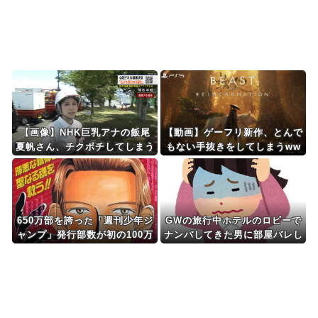
Powered by livedoor 相互RSS
【画像】NHK巨乳アナの飯尾
【動画】ゲーフリ新作、とんで
夏帆さん、チクポチしてしまう
もない手抜きをしてしまうww
www
650万部を誇った「週刊少年ジ
GWの旅行中ホテルのロビーで
ャンプ」発行部数が初の100万
ナンパしてきた男に部屋バレし
部割れ 国内紙雑誌100万部超
てずっとノックされた、って話
ゼロに
を姉にしたら姉のトラウマスイ
ッチを押してしまったみたい