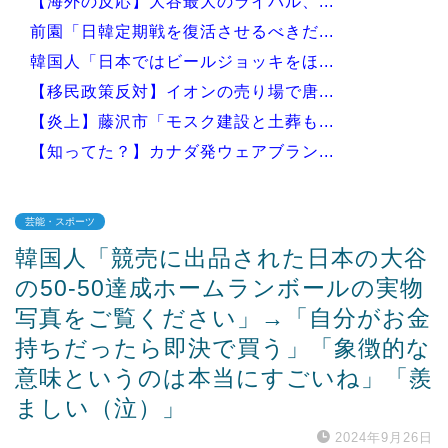
【海外の反応】大谷最大のライバル、...
前園「日韓定期戦を復活させるべきだ...
韓国人「日本ではビールジョッキをほ...
【移民政策反対】イオンの売り場で唐...
【炎上】藤沢市「モスク建設と土葬も...
【知ってた？】カナダ発ウェアブラン...
芸能・スポーツ
韓国人「競売に出品された日本の大谷
Powered by livedoor 相互RSS
の50-50達成ホームランボールの実物
写真をご覧ください」→「自分がお金
持ちだったら即決で買う」「象徴的な
意味というのは本当にすごいね」「羨
ましい（泣）」
2024年9月26日