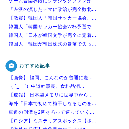
ゲーム音楽界隈にクラシックファンが...
「左派の流したデマに政治が完全敗北...
【激震】韓国人「韓国サッカー協会、...
韓国人「韓国サッカー協会W杯予選で...
韓国人「日本が韓国文学が完全に定着...
韓国人「韓国が韓国株式の暴落で失っ...
韓国人「日本には韓国みたいなドラッ...
おすすめ記事
【画像】 福岡、こんなのが普通に走...
Powered by livedoor 相互RSS
（ ´_ゝ`）中道幹事長、食料品消...
【速報】 日本製メモリに世界中から...
海外「日本で初めて梅干しなるものを...
車道の側溝を2匹そろって這っていく...
【ロシア】ミステリアスボックス【ポ...