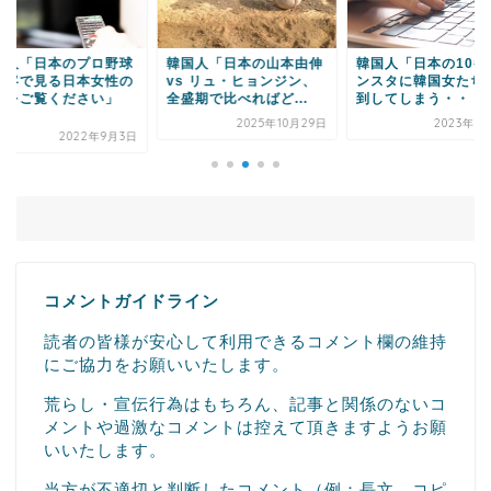
Powered by livedoor 相互RSS
国人「日本のプロ野球
韓国人「日本の山本由伸
韓国人「日本の10番
観客で見る日本女性の
vs リュ・ヒョンジン、
ンスタに韓国女たち
嬌をご覧ください」
全盛期で比べればど...
到してしまう・・・」.
.
2025年10月29日
2023年1
2022年9月3日
コメントガイドライン
読者の皆様が安心して利用できるコメント欄の維持
にご協力をお願いいたします。
荒らし・宣伝行為はもちろん、記事と関係のないコ
メントや過激なコメントは控えて頂きますようお願
いいたします。
当方が不適切と判断したコメント（例：長文、コピ