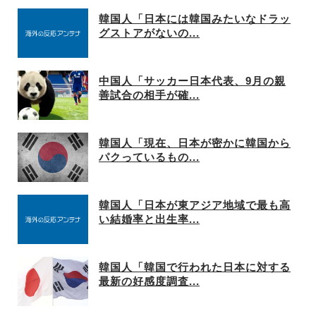
韓国人「日本には韓国みたいなドラッ
グストアがないの...
中国人「サッカー日本代表、9月の親
善試合の相手が確...
韓国人「現在、日本が密かに韓国から
パクっているもの...
韓国人「日本が東アジア地域で最も高
い結婚率と出生率...
韓国人「韓国で行われた日本に対する
最新の好感度調査...