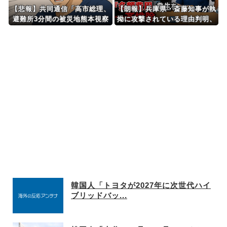
【悲報】共同通信「高市総理、
【朗報】兵庫県・斎藤知事が執
避難所3分間の被災地熊本視察
拗に攻撃されている理由判明、
動画に批判！」 → 内閣報道官
県民も知らなかった「多額の費
「避難所視察は51分間！大変
用が発生する状況」を一斉排除
な状況の中で、1時間近く受け
入れていただき、感謝！」
韓国人「トヨタが2027年に次世代ハイ
ブリッドバッ...