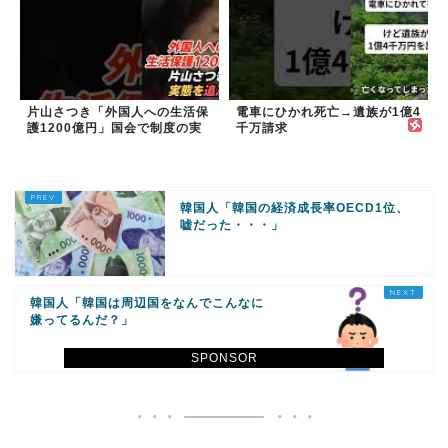
片山さつき「外国人への生活保
電車にひかれ死亡→遺族が1億4
護1200億円」国会で制度の実
千万請求
態を追及
韓国人「韓国の経済成長率OECD1位、
嘘だった・・・」
韓国人「韓国は周辺国をなんでこんなに
嫌ってるんだ？」
SPONSOR