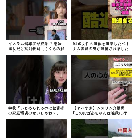
イスラム指導者が授業!? 憲法
91歳女性の遺体を遺棄したベト
違反だと批判殺到【さくらの解
ナム国籍の男が逮捕されました
説】
#移民 #外国人
学校「いじめられるのは被害者
【ヤバすぎ】ムスリム介護職
の家庭環境のせいじゃね？」
｢このおばあちゃんは地獄に行
→2年放置いじめ被害者が適応
く｣
障害に...未だに加...