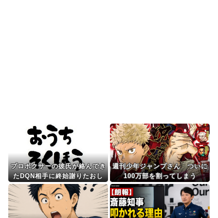
韓国人「本日チームをサヨナラ負けさせたイ・ジ
ョンフの守備、ガチで...
海外「日本旅行で捺してきたスタンプをクッショ
ンカバーにしてみた！...
Powered by livedoor 相互RSS
プロボクサーの彼氏が絡んでき
週刊少年ジャンプさん ついに
たDQN相手に終始謝りたおし
100万部を割ってしまう
ててダサすぎる。正直かっこ悪
かった