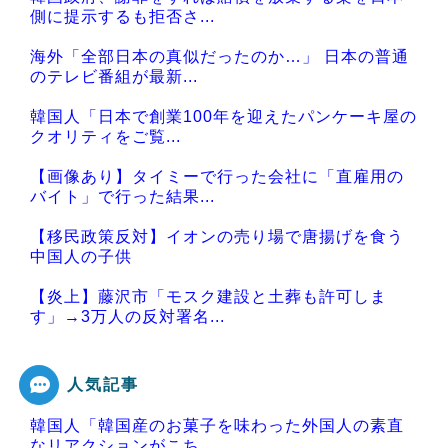
側に提示するも拒否さ...
海外「全部日本の真似だったのか…」 日本の普通
のテレビ番組が最新...
韓国人「日本で創業100年を迎えたパンケーキ屋の
クオリティをご覧...
【画像あり】タイミーで行った会社に「直雇用の
バイト」で行った結果...
【移民政策反対】イオンの売り場で唐揚げを食う
中国人の子供
【炎上】藤沢市「モスク建設と土葬も許可しま
す」→3万人の反対署名...
人気記事
韓国人「韓国産のお菓子を味わった外国人の素直
Powered by livedoor 相互RSS
なリアクションがこち...