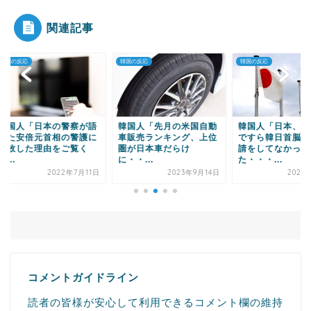
関連記事
Powered by livedoor 相互RSS
の反応
韓国の反応
韓国の反応
国人「日本の警察が語
韓国人「先月の米国自動
韓国人「日本、G7の
た安倍元首相の警護に
車販売ランキング、上位
ですら韓日首脳会談
敗した理由をご覧く
圏が日本車だらけ
請をしてなかっ
.
に・・...
た・・・...
2022年7月11日
2023年9月14日
2021年7
コメントガイドライン
読者の皆様が安心して利用できるコメント欄の維持