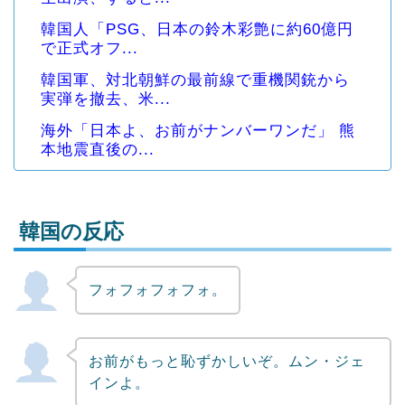
韓国人「PSG、日本の鈴木彩艶に約60億円
で正式オフ...
韓国軍、対北朝鮮の最前線で重機関銃から
実弾を撤去、米...
海外「日本よ、お前がナンバーワンだ」 熊
本地震直後の...
韓国の反応
フォフォフォフォ。
Powered by livedoor 相互RSS
お前がもっと恥ずかしいぞ。ムン・ジェ
インよ。