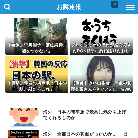
×
お隣速報
【画像】中川翔子「猫は純粋、
プロボクサーの彼氏が絡んでき
嘘をつかない」
たDQN相手に終始謝りたおし
ててダサすぎる。正直かっこ悪
かった
【衝撃】韓国の掲示板「日本の
【画像】みい山作者、声優の花
駅、AIだろこれ」
澤香菜さんをXでフォローwww
wwwwwwwwwwwwww
海外「日本の電車旅で最高に気分を上げ
てくれるものが...
海外「全部日本の真似だったのか…」 日