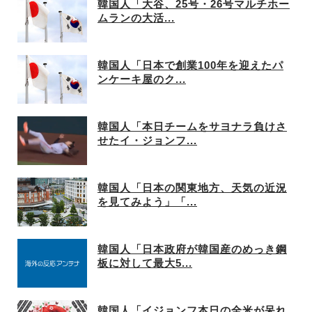
韓国人「大谷、25号・26号マルチホー
ムランの大活...
韓国人「日本で創業100年を迎えたパ
ンケーキ屋のク...
韓国人「本日チームをサヨナラ負けさ
せたイ・ジョンフ...
韓国人「日本の関東地方、天気の近況
を見てみよう」「...
韓国人「日本政府が韓国産のめっき鋼
板に対して最大5...
韓国人「イジョンフ本日の全米が呆れ