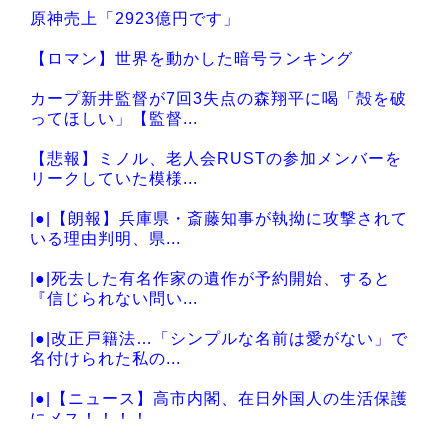
原神売上「2923億円です」
Powered by livedoor 相互RSS
【ロマン】世界を動かした暗号ランキング
カープ新井監督が7回3失点の森翔平に喝「殻を破
ってほしい」【監督...
【悲報】ミノル、老人会RUSTの参加メンバーを
リークしていた模様...
|●|【朗報】兵庫県・斎藤知事が執拗に攻撃されて
いる理由判明、県...
|●|死去した有名作家の遺作が予約開始、すると
『信じられない問い...
|●|改正戸籍法…「シンプルな名前は愛がない」で
名付けられた私の...
|●|【ニュース】高市内閣、在日外国人の生活保護
にメス！！！！