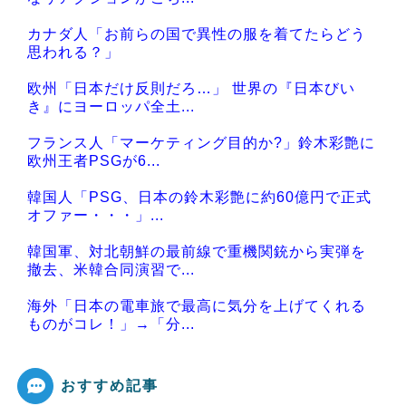
カナダ人「お前らの国で異性の服を着てたらどう
思われる？」
欧州「日本だけ反則だろ…」 世界の『日本びい
き』にヨーロッパ全土...
フランス人「マーケティング目的か?」鈴木彩艶に
欧州王者PSGが6...
韓国人「PSG、日本の鈴木彩艶に約60億円で正式
オファー・・・」...
韓国軍、対北朝鮮の最前線で重機関銃から実弾を
撤去、米韓合同演習で...
海外「日本の電車旅で最高に気分を上げてくれる
ものがコレ！」→「分...
おすすめ記事