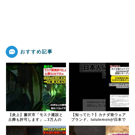
おすすめ記事
【炎上】藤沢市「モスク建設と
【知ってた？】カナダ発ウェア
土葬も許可します」→3万人の
ブランド、lululemonが日本で
反対署名も却下
オープン→店名は日本差別から
できた？