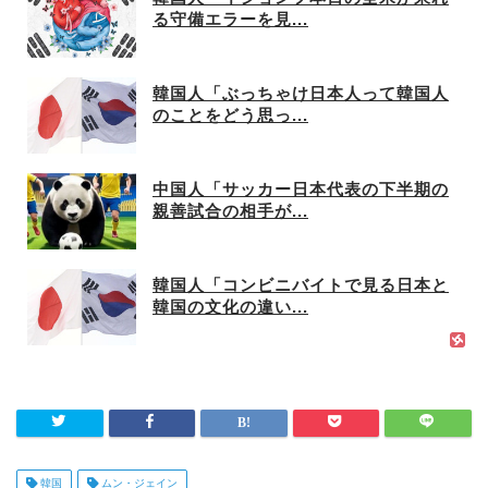
る守備エラーを見...
韓国人「ぶっちゃけ日本人って韓国人
のことをどう思っ...
中国人「サッカー日本代表の下半期の
親善試合の相手が...
韓国人「コンビニバイトで見る日本と
韓国の文化の違い...
韓国
ムン・ジェイン