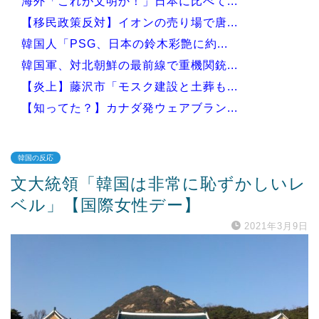
海外「これが文明か！」日本に比べて...
【移民政策反対】イオンの売り場で唐...
韓国人「PSG、日本の鈴木彩艶に約...
韓国軍、対北朝鮮の最前線で重機関銃...
【炎上】藤沢市「モスク建設と土葬も...
【知ってた？】カナダ発ウェアブラン...
韓国の反応
文大統領「韓国は非常に恥ずかしいレ
Powered by livedoor 相互RSS
ベル」【国際女性デー】
2021年3月9日