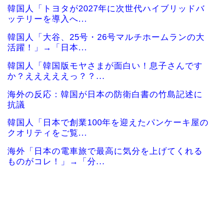
韓国人「トヨタが2027年に次世代ハイブリッドバ
ッテリーを導入へ...
韓国人「大谷、25号・26号マルチホームランの大
活躍！」→「日本...
韓国人「韓国版モヤさまが面白い！息子さんです
か？えええええっ？？...
海外の反応：韓国が日本の防衛白書の竹島記述に
抗議
韓国人「日本で創業100年を迎えたパンケーキ屋の
クオリティをご覧...
海外「日本の電車旅で最高に気分を上げてくれる
ものがコレ！」→「分...
【海外の反応】「日本人なら誰が好き？」外国人
が選んだ人物が予想外...
海外「全部日本の真似だったのか…」 日本の普通
のテレビ番組が最新...