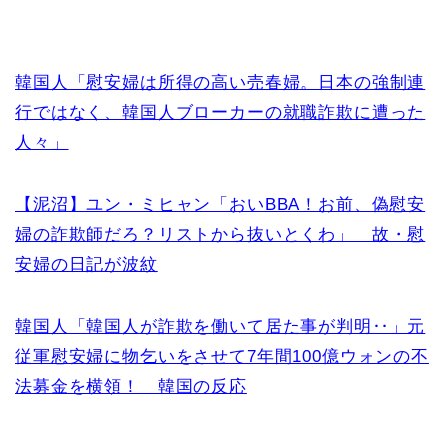
韓国人「慰安婦は所得の高い売春婦。日本の強制連
行ではなく、韓国人ブローカーの就職詐欺に遭った
人々」
【泥沼】ユン・ミヒャン「おいBBA！お前、偽慰安
婦の詐欺師だろ？リストから抜いとくわ」 故・慰
安婦の日記が波紋
韓国人「韓国人が詐欺を働いて居た事が判明‥」元
従軍慰安婦に物乞いをさせて7年間100億ウォンの不
法募金を横領！ 韓国の反応