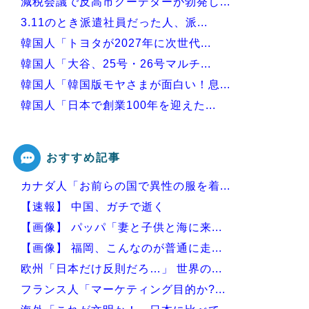
減税会議で反高市クーデターが勃発し...
3.11のとき派遣社員だった人、派...
韓国人「トヨタが2027年に次世代...
韓国人「大谷、25号・26号マルチ...
韓国人「韓国版モヤさまが面白い！息...
韓国人「日本で創業100年を迎えた...
韓国人「本日チームをサヨナラ負けさ...
おすすめ記事
カナダ人「お前らの国で異性の服を着...
Powered by livedoor 相互RSS
【速報】 中国、ガチで逝く
【画像】 パッパ「妻と子供と海に来...
【画像】 福岡、こんなのが普通に走...
欧州「日本だけ反則だろ…」 世界の...
フランス人「マーケティング目的か?...