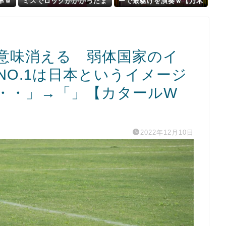
率ｗ
ミスでロックがかかったま
ーで最駆けを演奏ｗ【乃木
ｗ
まだった。夫が店にネチネ
坂46】
チ嫌味ったらしくクレーム
を入れて本当に恥ずかしい
の意味消える 弱体国家のイ
O.1は日本というイメージ
・・」→「」【カタールW
2022年12月10日