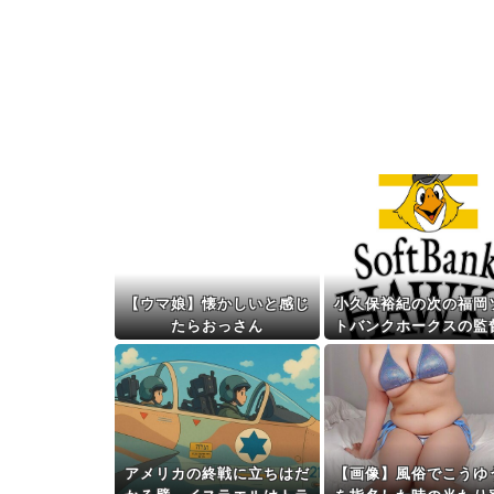
【ウマ娘】懐かしいと感じ
小久保裕紀の次の福岡
たらおっさん
トバンクホークスの監
ｗｗ
アメリカの終戦に立ちはだ
【画像】風俗でこうゆ