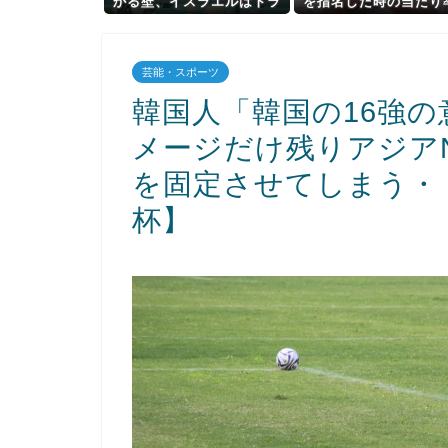
かる壁、イスラエルはトラ
を指名した時の当たり
ンプ和平案に「同意せ
ｗｗｗｗｗｗｗｗｗ
ず」！
芸能・スポーツ
韓国人「韓国の16強
メージだけ残りアジアN
を固定させてしまう・
杯】