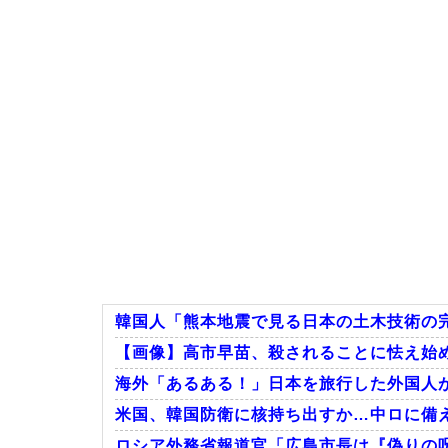
韓国人「熊本地震で見る日本の土木技術の完
【画像】高市早苗、殺されることに怯え始める
海外「あるある！」日本を旅行した外国人が患
米国、韓国防衛に核持ち出すか…中ロに備
ロシア外務省報道官「広島市長は『偽りの