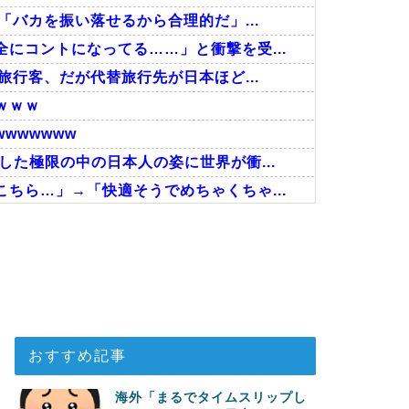
「バカを振い落せるから合理的だ」...
にコントになってる……」と衝撃を受...
旅行客、だが代替旅行先が日本ほど...
ｗｗｗ
wwwwww
た極限の中の日本人の姿に世界が衝...
ちら…」→「快適そうでめちゃくちゃ...
プ、オリンピック予選の記録削除を...
状「日本後PTSD」に海外が大騒...
人の反応をご覧ください・・・」→「」
おすすめ記事
海外「まるでタイムスリップし