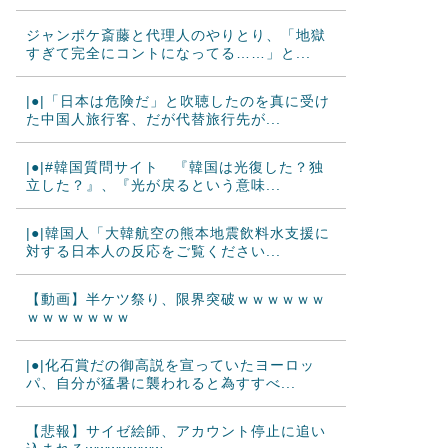
ジャンポケ斎藤と代理人のやりとり、「地獄
すぎて完全にコントになってる……」と...
|●|「日本は危険だ」と吹聴したのを真に受け
た中国人旅行客、だが代替旅行先が...
|●|#韓国質問サイト 『韓国は光復した？独
立した？』、『光が戻るという意味...
|●|韓国人「大韓航空の熊本地震飲料水支援に
対する日本人の反応をご覧ください...
【動画】半ケツ祭り、限界突破ｗｗｗｗｗｗ
ｗｗｗｗｗｗｗ
|●|化石賞だの御高説を宣っていたヨーロッ
パ、自分が猛暑に襲われると為すすべ...
【悲報】サイゼ絵師、アカウント停止に追い