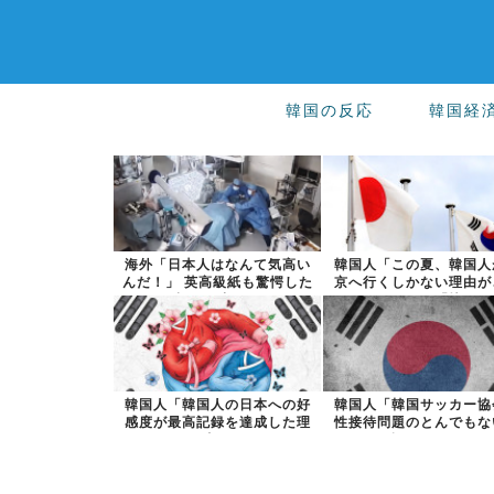
韓国の反応
韓国経
海外「日本人はなんて気高い
韓国人「この夏、韓国人
んだ！」 英高級紙も驚愕した
京へ行くしかない理由が
極限の中の...
ら…」→「快...
韓国人「韓国人の日本への好
韓国人「韓国サッカー協
感度が最高記録を達成した理
性接待問題のとんでもな
由」
い訳がこちら...