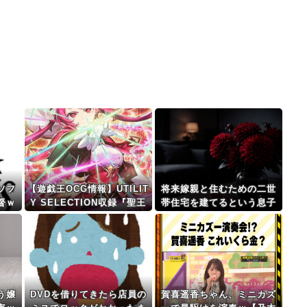
ソフ
【遊戯王OCG情報】UTILIT
将来嫁親と住むための二世
督ｗ
Y SELECTION収録『聖王
帯住宅を建てるという息子
女ローズパメラ』、『月女
が援助を求めてきた。「同
神の至天』等の実物動画
額が欲しい。でも正確な土
地の金額と差額は教えられ
ません」と…
う嬢
DVDを借りてきたら店員の
賀喜遥香ちゃん、ミニカズ