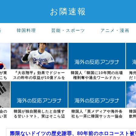
お隣速報
済
韓国料理
芸能・スポーツ
アニメ・漫画
が東
『大谷翔平』効果でドジャー
韓国人「韓国に10年間の出場
海
こち
スの昨年の収益が10億ドルを
権剥奪や過去ワールドカッ
だ
突破した事...
プ、オリンピ...
会の
韓国が独自開発したと自慢す
韓国人「英メディアや海外各
韓
い言
る甘いトマト、実はそこら辺
社も一斉に韓国サッカー協会
飲
のトマトに砂...
を巡る過去の...
際限ないドイツの歴史謝罪、80年前のホロコースト被害