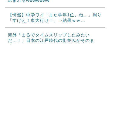
込まれるwwwwwww
【愕然】中学ワイ「また学年1位、ね…」周り
「すげえ！東大行け！」⇒結果ｗｗ...
海外「まるでタイムスリップしたみたい
だ…！」日本の江戸時代の街並みがそのま
ま...
海外「日本人はなんて気高いんだ！」 英高級
紙も驚愕した極限の中の日本人の姿に...
海外の反応：任天堂が熊本地震で無償修理対
応
韓国人「この夏、韓国人が東京へ行くしかな
い理由がこちら…」→「快適そうでめち...
韓国人「韓国に10年間の出場権剥奪や過去ワ
ールドカップ、オリンピック予選の記...
韓国人「韓国人の日本への好感度が最高記録