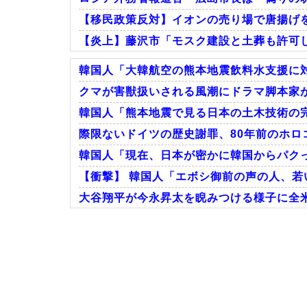
【移民政策反対】イオンの売り場で唐揚げ
【炎上】藤沢市「モスク建設と土葬も許可
韓国人「大韓航空の熊本地震飲料水支援に対
クマが害獣扱いされる風潮にドラマ脚本家が
韓国人「熊本地震で見る日本の土木技術の完
Powered by livedoor 相互RSS
際限ないドイツの歴史謝罪、80年前のホロコ
韓国人「現在、日本が密かに韓国からパクっ
【衝撃】 韓国人「エボシ御前の声の人、若
大谷翔平が今永昇太を睨みつける様子に全
Powered by livedoor 相互RSS