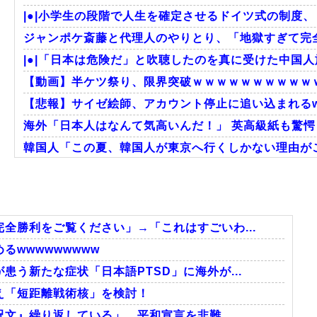
|●|小学生の段階で人生を確定させるドイツ式の制度、
ジャンポケ斎藤と代理人のやりとり、「地獄すぎて完全
|●|「日本は危険だ」と吹聴したのを真に受けた中国人
【動画】半ケツ祭り、限界突破ｗｗｗｗｗｗｗｗｗｗ
【悲報】サイゼ絵師、アカウント停止に追い込まれるw
海外「日本人はなんて気高いんだ！」 英高級紙も驚愕し
韓国人「この夏、韓国人が東京へ行くしかない理由がこ
韓国人「韓国に10年間の出場権剥奪や過去ワールドカッ
海外「あるある！」日本を旅行した外国人が患う新たな症
韓国人「大韓航空の熊本地震飲料水支援に対する日本
全勝利をご覧ください」→「これはすごいわ...
wwwwwwwww
う新たな症状「日本語PTSD」に海外が...
Powered by livedoor 相互RSS
え「短距離戦術核」を検討！
呪文』繰り返している」 平和宣言を非難