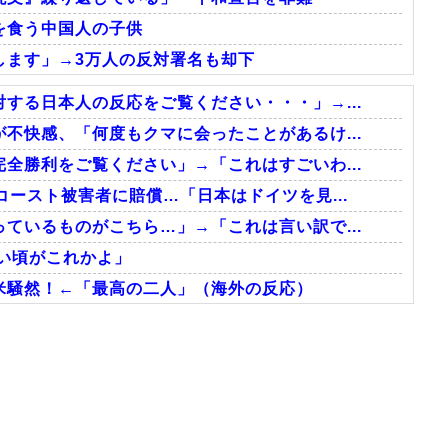
を食う中国人の子供
します」→3万人の反対署名も却下
する日本人の反応をご覧ください・・・」→...
不快感、「何度もクマに会ったことがあるけ...
全勝利をご覧ください」→「これはすごいわ...
ースト被害者に賠償…「日本はドイツを見...
ているものがこちら…」→「これは言い訳で...
い頃がこれかよ」
米騒然！←「最高の二人」（海外の反応）