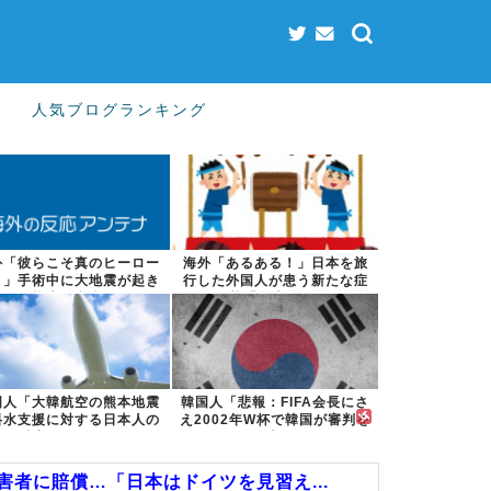
人気ブログランキング
外「彼らこそ真のヒーロー
海外「あるある！」日本を旅
！」手術中に大地震が起き
行した外国人が患う新たな症
た熊本総合病...
状「日本後P...
国人「大韓航空の熊本地震
韓国人「悲報：FIFA会長にさ
料水支援に対する日本人の
え2002年W杯で韓国が審判を
反応をご覧く...
買収...
者に賠償…「日本はドイツを見習え...