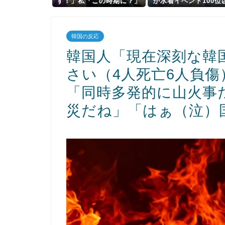
す！」私「この時期に？」
か水着イベント100位
→ノーマスクで出掛ける姿
入ってるんだが？ぺこ
を見てモヤモヤが止まら
日爆死した後･･･
ず…
韓国の反応
韓国人「現在深刻な韓
さい（4人死亡6人負
「同時多発的に山火事
災だね」「はぁ（泣）