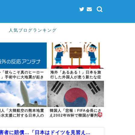
人気ブログランキング
外「彼らこそ真のヒーロー
海外「あるある！」日本を旅
！」手術中に大地震が起き
行した外国人が患う新たな症
た熊本総合病...
状「日本後P...
国人「大韓航空の熊本地震
韓国人「悲報：FIFA会長にさ
料水支援に対する日本人の
え2002年W杯で韓国が審判を
反応をご覧く...
買収...
者に賠償…「日本はドイツを見習え...