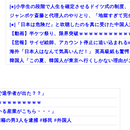
|●|小学生の段階で人生を確定させるドイツ式の制度、
ジャンポケ斎藤と代理人のやりとり、「地獄すぎて完全
|●|「日本は危険だ」と吹聴したのを真に受けた中国人
【動画】半ケツ祭り、限界突破ｗｗｗｗｗｗｗｗｗｗ
【悲報】サイゼ絵師、アカウント停止に追い込まれるw
海外「日本人はなんて気高いんだ！」 英高級紙も驚愕し
韓国人「この夏、韓国人が東京へ行くしかない理由がこ
韓国人「韓国に10年間の出場権剥奪や過去ワールドカッ
海外「あるある！」日本を旅行した外国人が患う新たな症
韓国人「大韓航空の熊本地震飲料水支援に対する日本
で退学者が出た？？」
ｗｗｗｗｗｗｗｗｗ
いる産業がこちら・・・」
Powered by livedoor 相互RSS
籍の男3人を逮捕 #移民 #外国人