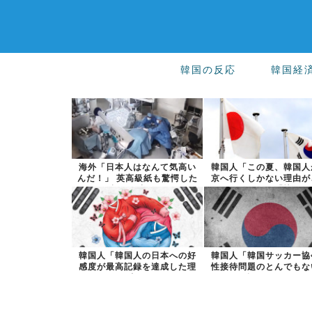
韓国の反応
韓国経
海外「日本人はなんて気高い
韓国人「この夏、韓国人
んだ！」 英高級紙も驚愕した
京へ行くしかない理由が
極限の中の...
ら…」→「快...
韓国人「韓国人の日本への好
韓国人「韓国サッカー協
感度が最高記録を達成した理
性接待問題のとんでもな
由」
い訳がこちら...