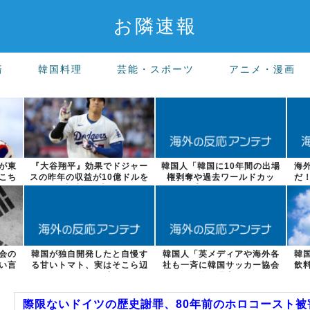
お隣速報
済
韓国料理
芸能・スポーツ
アニメ・漫画
が東
『大谷翔平』効果でドジャー
韓国人「韓国に10年間の出場
海
こち
スの昨年の収益が10億ドルを
権剥奪や過去ワールドカッ
だ
突破した事...
プ、オリンピ...
会の
韓国が独自開発したと自慢す
韓国人「英メディアや海外各
韓
い言
る甘いトマト、実はそこら辺
社も一斉に韓国サッカー協会
飲
のトマトに砂...
を巡る過去の...
際限ないドイツの歴史謝罪、80年前のホロコースト被害