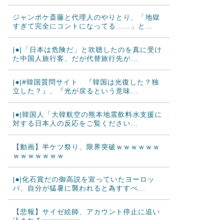
ジャンポケ斎藤と代理人のやりとり、「地獄
すぎて完全にコントになってる……」と...
|●|「日本は危険だ」と吹聴したのを真に受け
た中国人旅行客、だが代替旅行先が...
|●|#韓国質問サイト 『韓国は光復した？独
立した？』、『光が戻るという意味...
|●|韓国人「大韓航空の熊本地震飲料水支援に
対する日本人の反応をご覧ください...
【動画】半ケツ祭り、限界突破ｗｗｗｗｗｗ
ｗｗｗｗｗｗｗ
|●|化石賞だの御高説を宣っていたヨーロッ
パ、自分が猛暑に襲われると為すすべ...
【悲報】サイゼ絵師、アカウント停止に追い