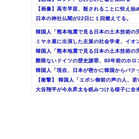
【画像】高市早苗、殺されることに怯え始める
日本の神社仏閣が22日に１回燃えてる。
韓国人「熊本地震で見る日本の土木技術の完
ミヤネ屋に出演した左派の社会学者、イオ
韓国人「熊本地震で見る日本の土木技術の完
Powered by livedoor 相互RSS
際限ないドイツの歴史謝罪、80年前のホロコ
韓国人「現在、日本が密かに韓国からパクっ
【衝撃】 韓国人「エボシ御前の声の人、若
大谷翔平が今永昇太を睨みつける様子に全
Powered by livedoor 相互RSS