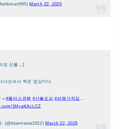
lloman990)
March 22, 2025
[의성 산불…]
다녀오셔서 찍은 영상이다.
ㅜㅜ
#플러스경북
#산불조심
#피해가적길
…
ter.com/1MyaKAcLCZ
@bluemania2022)
March 22, 2025