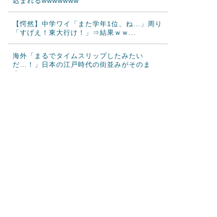
込まれるwwwwwww
【愕然】中学ワイ「また学年1位、ね…」周り
「すげえ！東大行け！」⇒結果ｗｗ...
海外「まるでタイムスリップしたみたい
だ…！」日本の江戸時代の街並みがそのま
ま...
海外「日本人はなんて気高いんだ！」 英高級
紙も驚愕した極限の中の日本人の姿に...
海外の反応：任天堂が熊本地震で無償修理対
応
韓国人「この夏、韓国人が東京へ行くしかな
い理由がこちら…」→「快適そうでめち...
韓国人「韓国に10年間の出場権剥奪や過去ワ
ールドカップ、オリンピック予選の記...
韓国人「韓国人の日本への好感度が最高記録