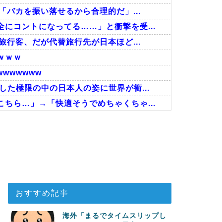
「バカを振い落せるから合理的だ」...
にコントになってる……」と衝撃を受...
旅行客、だが代替旅行先が日本ほど...
ｗｗｗ
wwwwww
た極限の中の日本人の姿に世界が衝...
ちら…」→「快適そうでめちゃくちゃ...
プ、オリンピック予選の記録削除を...
状「日本後PTSD」に海外が大騒...
人の反応をご覧ください・・・」→「」
おすすめ記事
海外「まるでタイムスリップし