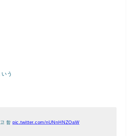
という
라고 함
pic.twitter.com/nUNnHNZOaW