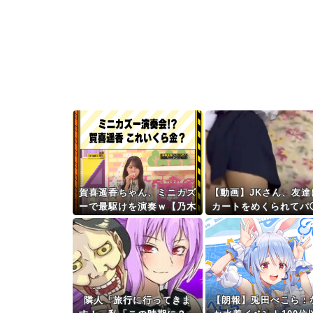
賀喜遥香ちゃん、ミニカズ
【動画】JKさん、友達
ーで最駆けを演奏ｗ【乃木
カートをめくられてパ
坂46】
丸見えになってしまう
ｗwｗｗｗｗｗｗｗｗ
隣人「旅行に行ってきま
【朗報】兎田ぺこら：