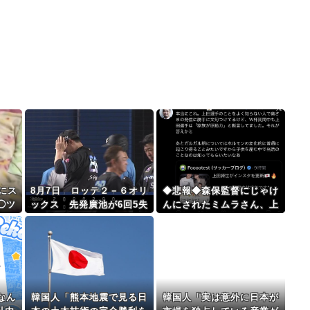
にス
8月7日 ロッテ２－６オリ
◆悲報◆森保監督にじゃけ
◯ツ
ックス 先発廣池が6回5失
んにされたミムラさん、上
ｗｗ
点、初回先制許し安田の一
田綺世嫁の子育て炎上案件
発で追いつくもその後打線
にいっちょガミしてしまう
は沈黙し敗戦
なん
韓国人「熊本地震で見る日
韓国人「実は意外に日本が