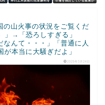
以内
本の土木技術の完全勝利を
市場を独占している産業が
！昨
ご覧ください」→「これは
こちら・・・」
すごいわ」「こういうのを
見ると日本人は何か適当に
作る感じがしない・・・」
「あれがまさに経験値であ
国の山火事の状況をご覧くだ
る」
傷）」→「恐ろしすぎる」
だなんて・・・」「普通に人
国が本当に大騒ぎだよ」
2025年3月24日