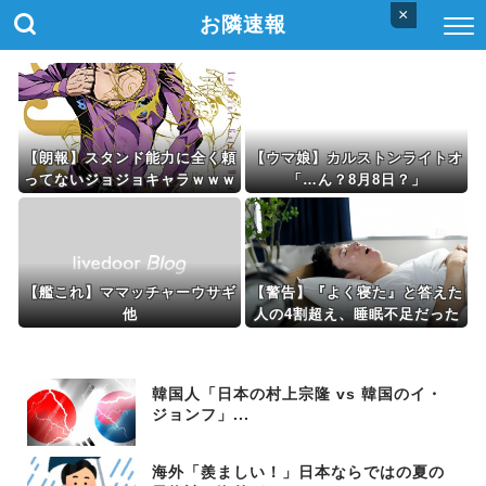
×
お隣速報
【朗報】スタンド能力に全く頼
【ウマ娘】カルストンライトオ
ってないジョジョキャラｗｗｗ
「…ん？8月8日？」
【艦これ】ママッチャーウサギ
【警告】『よく寝た』と答えた
他
人の4割超え、睡眠不足だった
韓国人「日本の村上宗隆 vs 韓国のイ・
ジョンフ」...
海外「羨ましい！」日本ならではの夏の