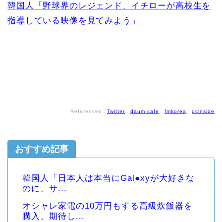
韓国人「野球界のレジェンド、イチローが高校生を
指導している映像を見てみよう」
References：
Twitter
、
daum cafe
、
fmkorea
、
dcinside
おすすめ記事
韓国人「日本人は本当にGal●xyが大好きな
のに、サ...
オシャレ家電の10万円もする高級炊飯器を
購入、期待し...