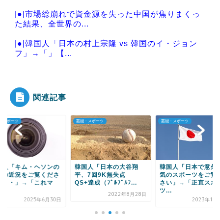
|●|市場総崩れで資金源を失った中国が焦りまくっ
た結果、全世界の...
|●|韓国人「日本の村上宗隆 vs 韓国のイ・ジョン
フ」→「」【...
|●|【不同意性交罪改正】恐怖の「後だし不同意」
を回避する唯一の...
関連記事
・スポーツ
芸能・スポーツ
芸能・スポーツ
Powered by livedoor 相互RSS
国人「キム・ヘソンの
韓国人「日本の大谷翔
韓国人「日本で意外
肉の近況をご覧くださ
平、7回9K無失点
気のスポーツをご覧
・・・」→「これマ
QS+達成（ﾌﾞﾙﾌﾞﾙﾌ...
さい」→「正直スポ
.
ツ...
2022年8月28日
2025年6月30日
2023年10