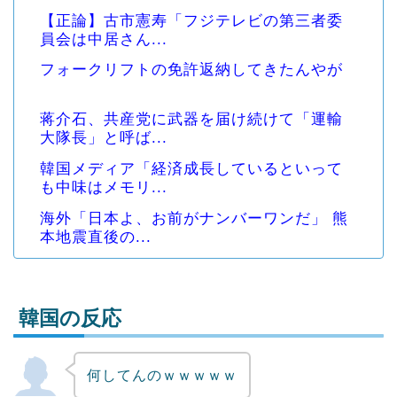
【正論】古市憲寿「フジテレビの第三者委
員会は中居さん...
フォークリフトの免許返納してきたんやが
蒋介石、共産党に武器を届け続けて「運輸
大隊長」と呼ば...
韓国メディア「経済成長しているといって
も中味はメモリ...
海外「日本よ、お前がナンバーワンだ」 熊
本地震直後の...
韓国の反応
何してんのｗｗｗｗｗ
Powered by livedoor 相互RSS