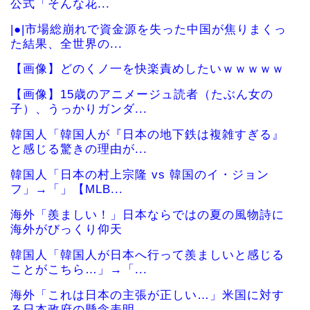
公式「そんな花...
|●|市場総崩れで資金源を失った中国が焦りまくっ
た結果、全世界の...
【画像】どのくノ一を快楽責めしたいｗｗｗｗｗ
【画像】15歳のアニメージュ読者（たぶん女の
子）、うっかりガンダ...
韓国人「韓国人が『日本の地下鉄は複雑すぎる』
と感じる驚きの理由が...
韓国人「日本の村上宗隆 vs 韓国のイ・ジョン
フ」→「」【MLB...
海外「羨ましい！」日本ならではの夏の風物詩に
海外がびっくり仰天
韓国人「韓国人が日本へ行って羨ましいと感じる
ことがこちら…」→「...
海外「これは日本の主張が正しい…」米国に対す
る日本政府の懸念表明...