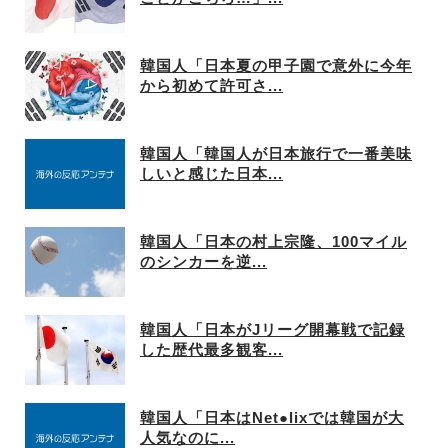
韓国人「日本夏の甲子園で意外に今年
から初めて許可さ...
韓国人「韓国人が日本旅行で一番美味
しいと感じた日本...
韓国人「日本の村上宗隆、100マイル
のシンカーを逆...
韓国人「日本がJリーグ開幕戦で記録
した歴代最多観客...
韓国人「日本はNet●lixでは韓国が大
人気なのに...