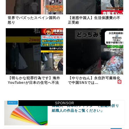
世界でバズったスペイン国民の
【迷惑中国人】生活保護費の不
怒り
正受給
【明らかな犯罪行為です】海外
【やりかねん】永住許可厳格化
YouTuberが日本の住宅へ不法
で中国SNSでは…
侵入する動画を投稿
SPONSOR
韓国人「日本のツイッターで話題の折り
紙職人の作品をご覧ください」