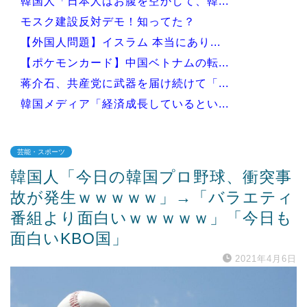
韓国人「日本人はお腹を空かして、韓...
モスク建設反対デモ！知ってた？
【外国人問題】イスラム 本当にあり...
【ポケモンカード】中国ベトナムの転...
蒋介石、共産党に武器を届け続けて「...
韓国メディア「経済成長しているとい...
芸能・スポーツ
韓国人「今日の韓国プロ野球、衝突事
Powered by livedoor 相互RSS
故が発生ｗｗｗｗｗ」→「バラエティ
番組より面白いｗｗｗｗｗ」「今日も
面白いKBO国」
2021年4月6日