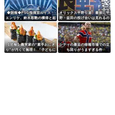
◆朗報◆PSG指揮官ルイス・
オリックス平野引退、最後に平
エンリケ、鈴木彩艶の獲得と起
野・益田の投げ合いは見れるの
用を熱望
か
【悲報】義実家の“素手おにぎ
シティの最近の移籍市場での立
り”が汚くて無理！ 「子どもに
ち回りがうますぎる件
食べさせたくない」と悩む女性
に賛否ｗｗｗｗｗ