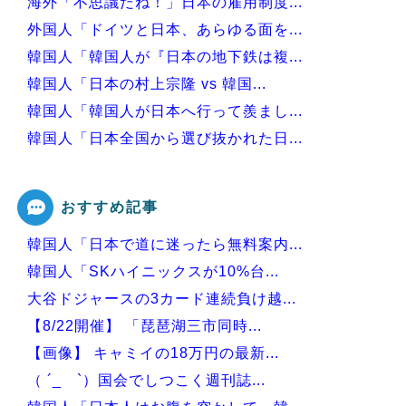
海外「不思議だね！」日本の雇用制度...
外国人「ドイツと日本、あらゆる面を...
韓国人「韓国人が『日本の地下鉄は複...
韓国人「日本の村上宗隆 vs 韓国...
韓国人「韓国人が日本へ行って羨まし...
韓国人「日本全国から選び抜かれた日...
韓国人「現在、日本で可愛いと話題に...
おすすめ記事
韓国人「日本で道に迷ったら無料案内...
Powered by livedoor 相互RSS
韓国人「SKハイニックスが10%台...
大谷ドジャースの3カード連続負け越...
【8/22開催】 「琵琶湖三市同時...
【画像】 キャミイの18万円の最新...
（ ´_ゝ`）国会でしつこく週刊誌...