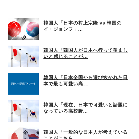
韓国人「日本の村上宗隆 vs 韓国の
イ・ジョンフ」...
韓国人「韓国人が日本へ行って羨まし
いと感じることが...
韓国人「日本全国から選び抜かれた日
本で最も可愛い高...
韓国人「現在、日本で可愛いと話題に
なっている高校野...
韓国人「一般的な日本人が考えている
ことがこちら…」...