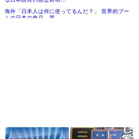
海外「日本人は何に使ってるんだ？」 世界的ブー
ムの日本の食品、買...
韓国人「日本全国から選び抜かれた日本で最も可
愛い高校1年生がこの...
韓国人「現在、日本で可愛いと話題になっている
高校野球部のマネージ...
【海外】「日本の建築とプロ意識は世界一」熊本
の病院で手術中にM7...
大谷翔平の決勝打でドジャースが勝利、連敗は
『７』でストップ、山本...
Powered by livedoor 相互RSS