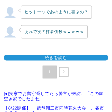
ヒット一つであのように喜ぶの？
あれで次の打者併殺ｗｗｗｗｗ
続きを読む
1
2
|●|実家でお留守番してたら警官が来訪、「この家
空き家でしたよね...
【8/22開催】 「琵琶湖三市同時花火大会」、各市