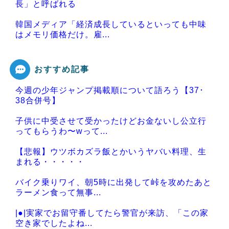
長」と呼ばれる
韓国メディア「経済成長しているといっても中味
はメモリ価格だけ。雇...
おすすめ記事
今週の少年ジャンプ掲載順について語ろう【37･
Powered by livedoor 相互RSS
38合併号】
子供に中受させて受かったけどお金ないし公立行
ってもらうわ〜wって...
【悲報】ウツボカズラ飯とかいうヤバい料理、生
まれる・・・・・
バイク乗りワイ、朝5時に出発して峠を攻めたあと
ラーメン食って無事...
|●|実家でお留守番してたら警官が来訪、「この家
空き家でしたよね...