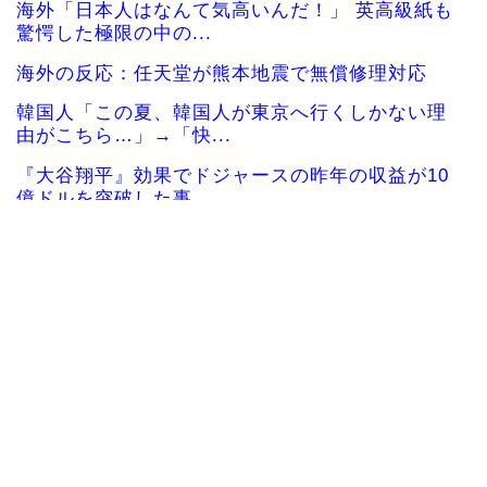
海外「日本人はなんて気高いんだ！」 英高級紙も
驚愕した極限の中の...
海外の反応：任天堂が熊本地震で無償修理対応
韓国人「この夏、韓国人が東京へ行くしかない理
由がこちら…」→「快...
『大谷翔平』効果でドジャースの昨年の収益が10
億ドルを突破した事...
韓国人「韓国に10年間の出場権剥奪や過去ワール
ドカップ、オリンピ...
海外「彼らこそ真のヒーローだ！」手術中に大地
震が起きた熊本総合病...
韓国人「韓国人の日本への好感度が最高記録を達
成した理由」
韓国人「韓国サッカー協会の性接待問題のとんで
もない言い訳がこちら...