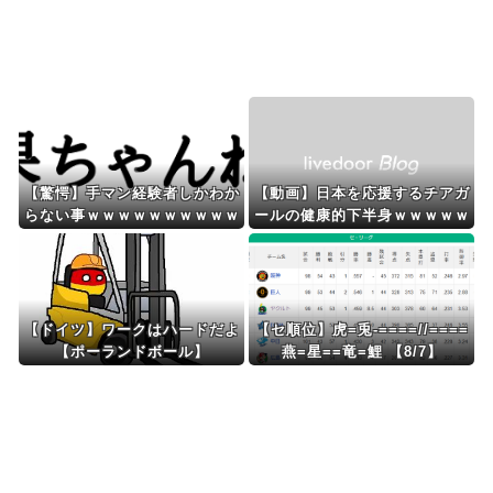
Powered by livedoor 相互RSS
【驚愕】手マン経験者しかわか
【動画】日本を応援するチアガ
らない事ｗｗｗｗｗｗｗｗｗｗ
ールの健康的下半身ｗｗｗｗｗ
ｗｗwwww
【ドイツ】ワークはハードだよ
【セ順位】虎=兎-====//====
【ポーランドボール】
燕=星==竜=鯉 【8/7】