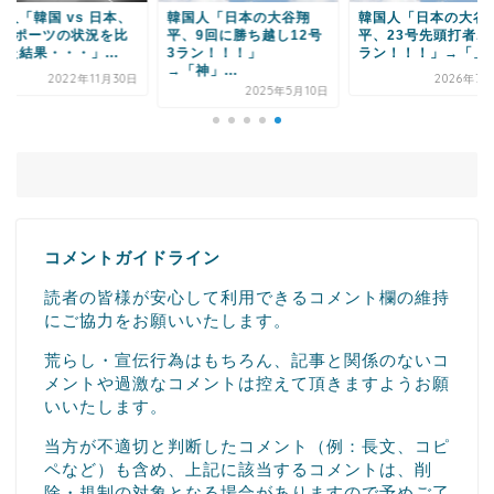
国人「日本の大谷翔
韓国人「日本の大谷翔
韓国人「バイエルン
、9回に勝ち越し12号
平、23号先頭打者ホーム
ップした日本ツアー
ラン！！！」
ラン！！！」→「」
スターをご覧くださ
神」...
い・...
2026年7月29日
2025年5月10日
2023年7月
コメントガイドライン
読者の皆様が安心して利用できるコメント欄の維持
にご協力をお願いいたします。
荒らし・宣伝行為はもちろん、記事と関係のないコ
メントや過激なコメントは控えて頂きますようお願
いいたします。
当方が不適切と判断したコメント（例：長文、コピ
ペなど）も含め、上記に該当するコメントは、削
除・規制の対象となる場合がありますので予めご了