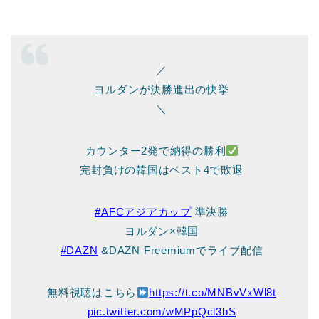
／
ヨルダンが決勝進出の快挙
＼
カウンター2発で納得の勝利
完封負けの韓国はベスト4で敗退
#AFCアジアカップ
準決勝
ヨルダン×韓国
#DAZN
&DAZN Freemiumでライブ配信
無料視聴はこちら
https://t.co/MNBvVxWl8t
pic.twitter.com/wMPpQcl3bS