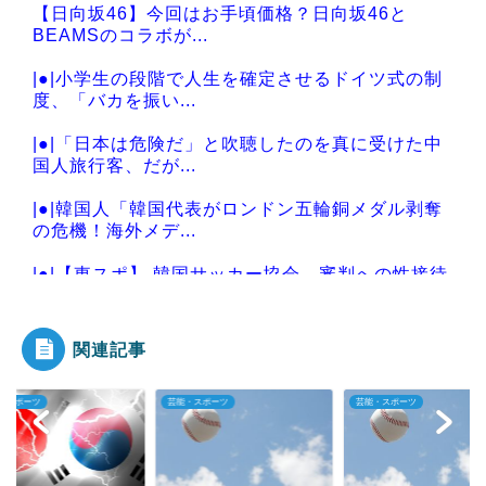
【日向坂46】今回はお手頃価格？日向坂46と
BEAMSのコラボが...
|●|小学生の段階で人生を確定させるドイツ式の制
度、「バカを振い...
|●|「日本は危険だ」と吹聴したのを真に受けた中
国人旅行客、だが...
|●|韓国人「韓国代表がロンドン五輪銅メダル剥奪
の危機！海外メデ...
|●|【東スポ】 韓国サッカー協会 審判への性接待
報道にＳＮＳ紛...
関連記事
・スポーツ
芸能・スポーツ
芸能・スポーツ
Powered by livedoor 相互RSS