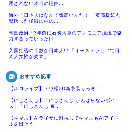
用されない本当の理由...
海外「日本人はなんて気高いんだ！」 英高級紙も
驚愕した極限の中の...
韓国政府「3年前に石炭火発のアンモニア混焼で協
力するっていったけ...
入国拒否の半数が日本人!? 「オーストラリアで日
本人女性が売春」
おすすめ記事
【ホロライブ】トワ様3D新衣装くっぞ！
Powered by livedoor 相互RSS
【にじさんじ】「にじさんじ がんばらないボイ
ス」「にじさんじ 束...
【学マス】AIライザに対抗して学マスもAIアイド
ルを出そう