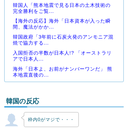
韓国人「熊本地震で見る日本の土木技術の
完全勝利をご覧...
【海外の反応】海外「日本資本が入った瞬
間、魔法がかか...
韓国政府「3年前に石炭火発のアンモニア混
焼で協力する...
入国拒否の半数が日本人!? 「オーストラリ
アで日本人...
海外「日本よ、お前がナンバーワンだ」 熊
本地震直後の...
韓国の反応
枠内0がマジで・・・
Powered by livedoor 相互RSS