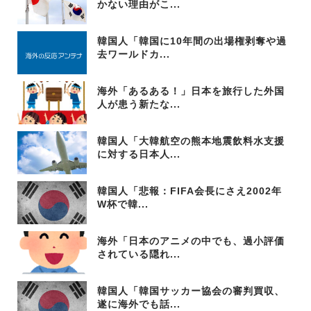
かない理由がこ...
韓国人「韓国に10年間の出場権剥奪や過
去ワールドカ...
海外「あるある！」日本を旅行した外国
人が患う新たな...
韓国人「大韓航空の熊本地震飲料水支援
に対する日本人...
韓国人「悲報：FIFA会長にさえ2002年
W杯で韓...
海外「日本のアニメの中でも、過小評価
されている隠れ...
韓国人「韓国サッカー協会の審判買収、
遂に海外でも話...