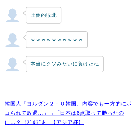
圧倒的敗北
ｗｗｗｗｗｗｗｗｗｗ
本当にクソみたいに負けたね
韓国人「ヨルダン２－０韓国、内容でも一方的にボ
コられて敗退…」→「日本は6点取って勝ったの
に…？（ﾌﾞﾙﾌﾞﾙ」【アジア杯】