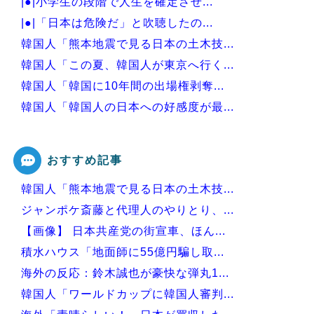
|●|小学生の段階で人生を確定させ...
|●|「日本は危険だ」と吹聴したの...
韓国人「熊本地震で見る日本の土木技...
韓国人「この夏、韓国人が東京へ行く...
韓国人「韓国に10年間の出場権剥奪...
韓国人「韓国人の日本への好感度が最...
韓国人「韓国サッカー協会の性接待問...
おすすめ記事
韓国人「熊本地震で見る日本の土木技...
Powered by livedoor 相互RSS
ジャンポケ斎藤と代理人のやりとり、...
【画像】 日本共産党の街宣車、ほん...
積水ハウス「地面師に55億円騙し取...
海外の反応：鈴木誠也が豪快な弾丸1...
韓国人「ワールドカップに韓国人審判...