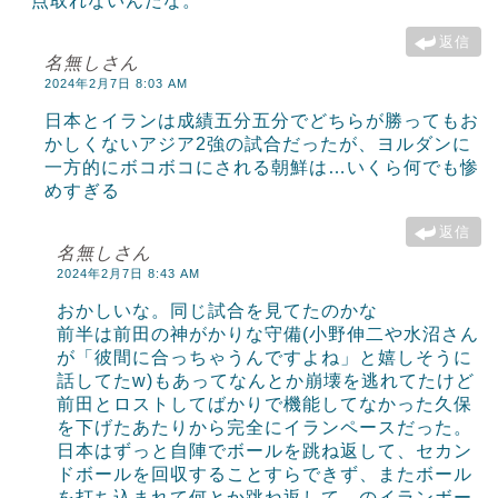
点取れないんだな。
返信
名無しさん
2024年2月7日 8:03 AM
日本とイランは成績五分五分でどちらが勝ってもお
かしくないアジア2強の試合だったが、ヨルダンに
一方的にボコボコにされる朝鮮は…いくら何でも惨
めすぎる
返信
名無しさん
2024年2月7日 8:43 AM
おかしいな。同じ試合を見てたのかな
前半は前田の神がかりな守備(小野伸二や水沼さん
が「彼間に合っちゃうんですよね」と嬉しそうに
話してたw)もあってなんとか崩壊を逃れてたけど
前田とロストしてばかりで機能してなかった久保
を下げたあたりから完全にイランペースだった。
日本はずっと自陣でボールを跳ね返して、セカン
ドボールを回収することすらできず、またボール
を打ち込まれて何とか跳ね返して…のイランボー