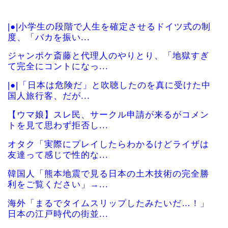
|●|小学生の段階で人生を確定させるドイツ式の制
度、「バカを振い...
ジャンポケ斎藤と代理人のやりとり、「地獄すぎ
て完全にコントになっ...
|●|「日本は危険だ」と吹聴したのを真に受けた中
国人旅行客、だが...
【ウマ娘】スレ民、サークル申請が来るがコメン
トを見て思わず拒否し...
オタク「実際にプレイしたらわかるけどライザは
友達って感じで性的な...
韓国人「熊本地震で見る日本の土木技術の完全勝
利をご覧ください」→...
海外「まるでタイムスリップしたみたいだ…！」
日本の江戸時代の街並...