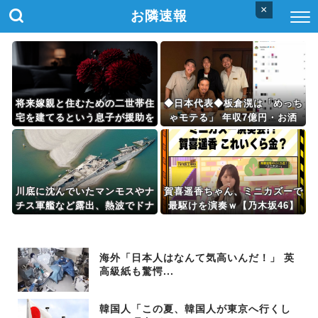
×
お隣速報
将来嫁親と住むための二世帯住
◆日本代表◆板倉滉は「めっち
宅を建てるという息子が援助を
ゃモテる」 年収7億円・お洒
求めてきた。「同額が欲しい。
落・包容力…超愛される日本代
でも正確な土地の金額と差額は
表
教えられません」と…
川底に沈んでいたマンモスやナ
賀喜遥香ちゃん、ミニカズーで
チス軍艦など露出、熱波でドナ
最駆けを演奏ｗ【乃木坂46】
ウ川が歴史的渇水！
海外「日本人はなんて気高いんだ！」 英
高級紙も驚愕...
韓国人「この夏、韓国人が東京へ行くし