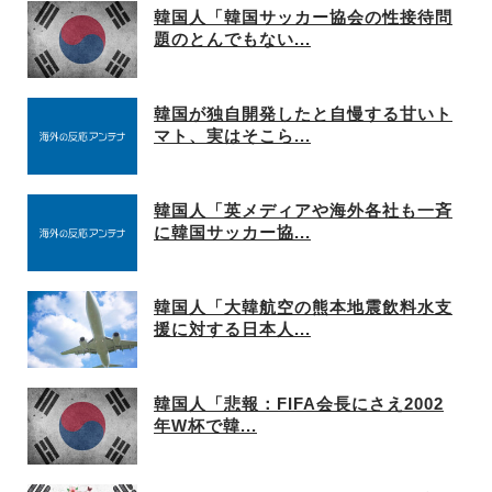
韓国人「韓国サッカー協会の性接待問
題のとんでもない...
韓国が独自開発したと自慢する甘いト
マト、実はそこら...
韓国人「英メディアや海外各社も一斉
に韓国サッカー協...
韓国人「大韓航空の熊本地震飲料水支
援に対する日本人...
韓国人「悲報：FIFA会長にさえ2002
年W杯で韓...