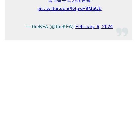
국
#축구국가대표팀
pic.twitter.com/fGpwF9MqUb
— theKFA (@theKFA)
February 6, 2024