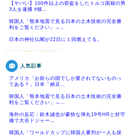
【ヤバい】100件以上の窃盗をしたトルコ国籍の男
3人を逮捕 #移...
韓国人「熊本地震で見る日本の土木技術の完全勝
利をご覧ください」→...
日本の神社仏閣が22日に１回燃えてる。
人気記事
Powered by livedoor 相互RSS
アメリカ「お前らの国でしか愛されてないものっ
てある？」日本「納豆...
韓国人「熊本地震で見る日本の土木技術の完全勝
利をご覧ください」→...
海外の反応：鈴木誠也が豪快な弾丸19号HRと好守
備で大谷ドジャー...
韓国人「ワールドカップに韓国人審判が一人も採