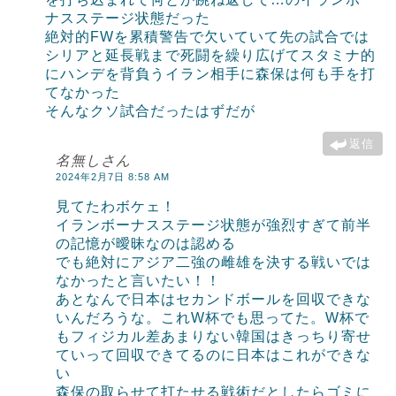
ナスステージ状態だった
絶対的FWを累積警告で欠いていて先の試合では
シリアと延長戦まで死闘を繰り広げてスタミナ的
にハンデを背負うイラン相手に森保は何も手を打
てなかった
そんなクソ試合だったはずだが
返信
名無しさん
2024年2月7日 8:58 AM
見てたわボケェ！
イランボーナスステージ状態が強烈すぎて前半
の記憶が曖昧なのは認める
でも絶対にアジア二強の雌雄を決する戦いでは
なかったと言いたい！！
あとなんで日本はセカンドボールを回収できな
いんだろうな。これW杯でも思ってた。W杯で
もフィジカル差あまりない韓国はきっちり寄せ
ていって回収できてるのに日本はこれができな
い
森保の取らせて打たせる戦術だとしたらゴミに