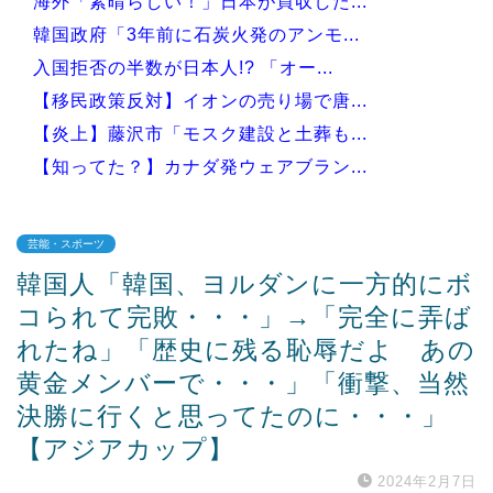
海外「素晴らしい！」日本が買収した...
韓国政府「3年前に石炭火発のアンモ...
入国拒否の半数が日本人!? 「オー...
【移民政策反対】イオンの売り場で唐...
【炎上】藤沢市「モスク建設と土葬も...
【知ってた？】カナダ発ウェアブラン...
芸能・スポーツ
韓国人「韓国、ヨルダンに一方的にボ
Powered by livedoor 相互RSS
コられて完敗・・・」→「完全に弄ば
れたね」「歴史に残る恥辱だよ あの
黄金メンバーで・・・」「衝撃、当然
決勝に行くと思ってたのに・・・」
【アジアカップ】
2024年2月7日