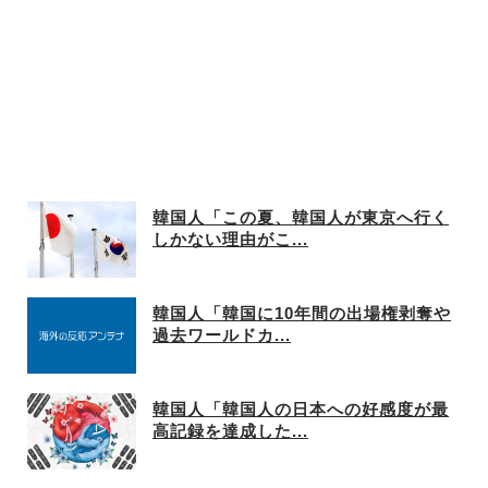
韓国人「この夏、韓国人が東京へ行く
しかない理由がこ...
韓国人「韓国に10年間の出場権剥奪や
過去ワールドカ...
韓国人「韓国人の日本への好感度が最
高記録を達成した...