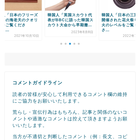
日本のフリーズ
韓国人「英国スカウト代
韓国人「日本の三重県で
海老天のクオリ
表がBBCに語った韓国ス
開催された花火祭りの花
覧くださ
カウト大会から早期撤...
火のレベルをご覧くだ
さ...
2023年8月8日
2021年10月10日
2022年7月26日
コメントガイドライン
読者の皆様が安心して利用できるコメント欄の維持
にご協力をお願いいたします。
荒らし・宣伝行為はもちろん、記事と関係のないコ
メントや過激なコメントは控えて頂きますようお願
いいたします。
当方が不適切と判断したコメント（例：長文、コピ