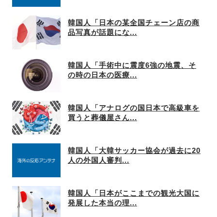
韓国人「日本の某全国チェーン店の商
品写真が話題にな...
韓国人「手術中に震度6強の地震、そ
の時の日本の医療...
韓国人「アナログの国日本で高級車を
買うと葬儀屋さん...
韓国人「大韓サッカー協会が過去に20
人の外国人審判...
韓国人「日本がここまでの観光大国に
発展した本当の理...