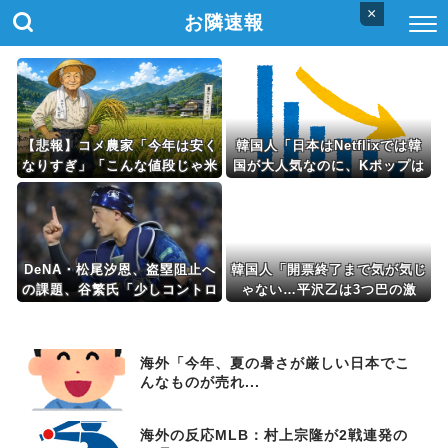
×
お隣速報
【悲報】コメ農家「今年は安く
韓国人「日本はNetflixでは韓
なりすぎ」「こんな値段じゃ米
国が大人気なのに、Kポップは
作りをやめる人も多くなるんじ
人気がなくなってるみたいで
ゃないかな?」
す…」
DeNA・松尾汐恩、盗塁阻止へ
韓国人「開票終了まで気が気じ
の課題、谷繁氏「少しコントロ
ゃない…平沢乙は3つ巴の激
ールが良くない。捕ってからモ
戦、釜山北区甲ではハ・ジョン
ーションが大きい」高木豊氏
ウとハン・ドンフンが互角」
「クセでスタートを切られてい
海外「今年、夏の暑さが厳しい日本でこ
る」
んなものが売れ...
海外の反応MLB：村上宗隆が2戦連発の