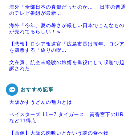
海外「全部日本の真似だったのか…」 日本の普通
のテレビ番組が最新...
海外「今年、夏の暑さが厳しい日本でこんなもの
が売れてるらしい！ｗ...
【悲報】ロシア報道官「広島市長は毎年、ロシア
を嫌悪する『偽りの呪...
文在寅、航空未経験の娘婿を重役にして収賄で起
訴された
おすすめ記事
大阪かすうどんの魅力とは
Powered by livedoor 相互RSS
ベイスターズ 11ー7 タイガース 筒香宮下のHR
など11得点 ...
【画像】大阪の肉吸いとかいう謎の食べ物