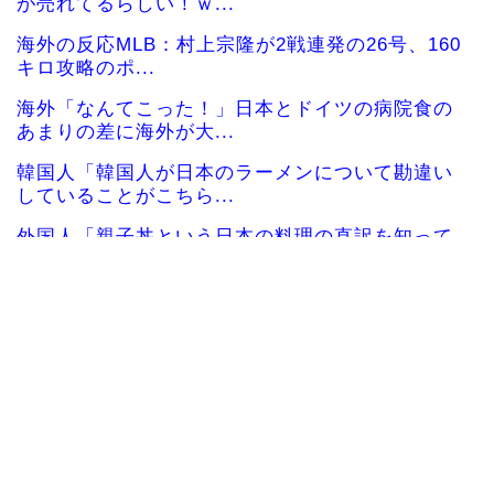
が売れてるらしい！ｗ...
海外の反応MLB：村上宗隆が2戦連発の26号、160
キロ攻略のポ...
海外「なんてこった！」日本とドイツの病院食の
あまりの差に海外が大...
韓国人「韓国人が日本のラーメンについて勘違い
していることがこちら...
外国人「親子丼という日本の料理の直訳を知って
しまった…」
韓国サッカー協会「現在は不適切な行為は絶対に
ない」→韓国人「一番...
韓国人「織田信長の安土城の復元図と建築技術の
高さに韓国人が衝撃！...
韓国人「日本の某全国チェーン店の商品写真が話
題になっている理由が...
韓国人「手術中に震度6強の地震、その時の日本の