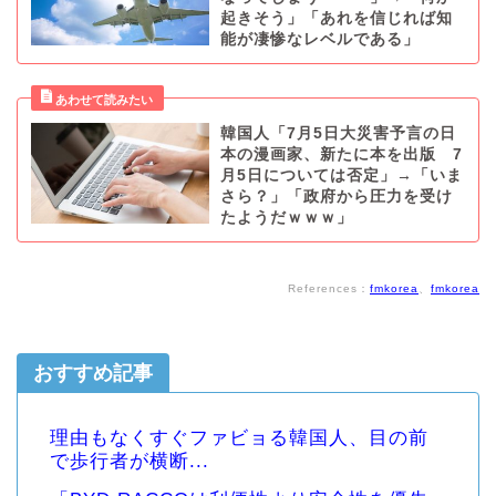
起きそう」「あれを信じれば知
能が凄惨なレベルである」
韓国人「7月5日大災害予言の日
本の漫画家、新たに本を出版 7
月5日については否定」→「いま
さら？」「政府から圧力を受け
たようだｗｗｗ」
References：
fmkorea
、
fmkorea
おすすめ記事
理由もなくすぐファビョる韓国人、目の前
で歩行者が横断...