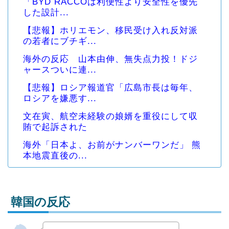
「BYD RACCOは利便性より安全性を優先
した設計...
【悲報】ホリエモン、移民受け入れ反対派
の若者にブチギ...
海外の反応 山本由伸、無失点力投！ドジ
ャースついに連...
【悲報】ロシア報道官「広島市長は毎年、
ロシアを嫌悪す...
文在寅、航空未経験の娘婿を重役にして収
賄で起訴された
海外「日本よ、お前がナンバーワンだ」 熊
本地震直後の...
韓国の反応