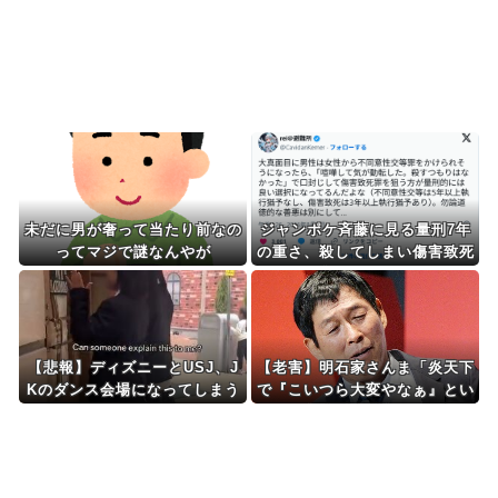
医療スタッフたちの...
Powered by livedoor 相互RSS
未だに男が奢って当たり前なの
ジャンポケ斉藤に見る量刑7年
ってマジで謎なんやが
の重さ、殺してしまい傷害致死
罪を狙う方が量刑的には軽いと
話題
【悲報】ディズニーとUSJ、J
【老害】明石家さんま「炎天下
Kのダンス会場になってしまう
で『こいつら大変やなぁ』とい
ｗｗｗｗｗ
うのが高校野球の良さ。ナイタ
ーが当たり前だとつまらない」