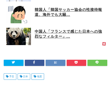
韓国人「韓国サッカー協会の性接待報
道、海外でも大騒...
中国人「フランスで感じた日本への強
烈なフィルター」...
予言
日本
地震