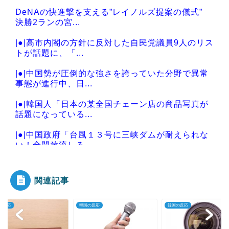
DeNAの快進撃を支える”レイノルズ提案の儀式”
決勝2ランの宮...
|●|高市内閣の方針に反対した自民党議員9人のリス
トが話題に、「...
|●|中国勢が圧倒的な強さを誇っていた分野で異常
事態が進行中、日...
|●|韓国人「日本の某全国チェーン店の商品写真が
話題になっている...
|●|中国政府「台風１３号に三峡ダムが耐えられな
い！全開放流しろ...
関連記事
Powered by livedoor 相互RSS
韓国の反応
韓国の反応