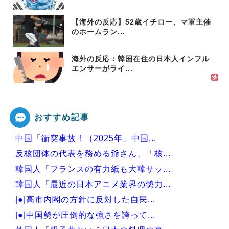
【海外の反応】52歳イチロー、マ軍主催
のホームラン...
海外の反応：韓国在住の日本人インフル
エンサーがライ...
おすすめ記事
中国「衝突事故！（2025年」中国...
反核団体の代表を務める爺さん、「核...
韓国人「フランスの有力紙も大韓サッ...
韓国人「最近の日本アニメ業界の勢力...
|●|高市内閣の方針に反対した自民...
|●|中国勢が圧倒的な強さを誇って...