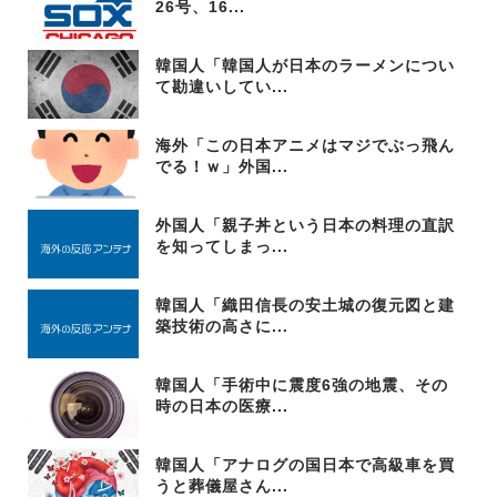
26号、16...
韓国人「韓国人が日本のラーメンについ
て勘違いしてい...
海外「この日本アニメはマジでぶっ飛ん
でる！ｗ」外国...
外国人「親子丼という日本の料理の直訳
を知ってしまっ...
韓国人「織田信長の安土城の復元図と建
築技術の高さに...
韓国人「手術中に震度6強の地震、その
時の日本の医療...
韓国人「アナログの国日本で高級車を買
うと葬儀屋さん...