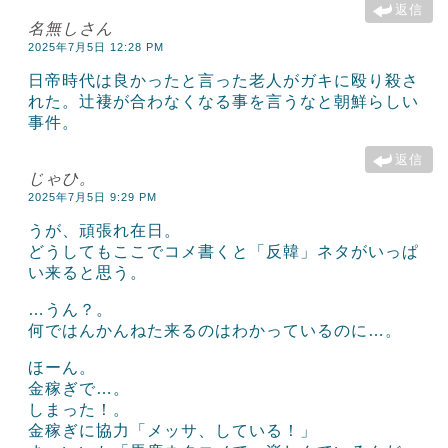
返信
名無しさん
2025年7月5日 12:28 PM
日帝時代は良かったと言った老人がガキに殴り殺さ
れた。辻褄が合わなくなる事を言うなと朝鮮らしい
事件。
返信
じゃひ。
2025年7月5日 9:29 PM
うが、頑張れ在日。
どうしてもここでコメ書くと「反韓」ネタがいっぱ
い来ると思う。
…うん？。
何ではんかんねた来るのはわかっているのに…。
ほーん。
金稼ぎで…。
しまった！。
金稼ぎに協力「メッサ、している！」