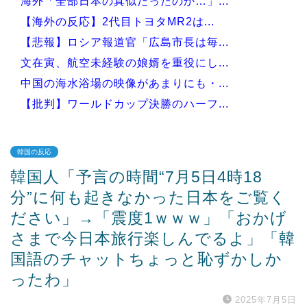
海外「全部日本の真似だったのか…」...
【海外の反応】2代目トヨタMR2は...
【悲報】ロシア報道官「広島市長は毎...
文在寅、航空未経験の娘婿を重役にし...
中国の海水浴場の映像があまりにも・...
【批判】ワールドカップ決勝のハーフ...
韓国の反応
韓国人「予言の時間“7月5日4時18
Powered by livedoor 相互RSS
分”に何も起きなかった日本をご覧く
ださい」→「震度1ｗｗｗ」「おかげ
さまで今日本旅行楽しんでるよ」「韓
国語のチャットちょっと恥ずかしか
ったわ」
2025年7月5日