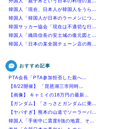
外国人「親子丼という日本の料理の直...
韓国人「現在、日本人が韓国人をうら...
韓国人「韓国人が日本のラーメンにつ...
韓国サッカー協会「現在は不適切な行...
韓国人「織田信長の安土城の復元図と...
韓国人「日本の某全国チェーン店の商...
韓国人「手術中に震度6強の地震、そ...
おすすめ記事
PTA会長「PTA参加拒否した親へ...
Powered by livedoor 相互RSS
【8/22開催】 「琵琶湖三市同時...
【画像】 キャミイの18万円の最新...
【ガンダム】「さっさとガンダムに乗...
【ヤバすぎ】熊本の山道でソーラーパ...
韓国人「手術中に震度6強の地震、そ...