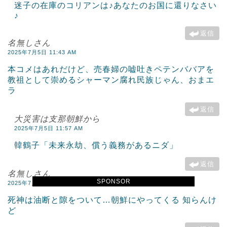
迷子の在庫のコリアンは♪あなたのお国に還りなさい
♪
返信
名無しさん
2025年7月5日 11:43 AM
本コメはあれだけど、売春婦の嘘吐きペテンババアを
教祖として崇めるシャーマン腐れ民族じゃん、おまエ
ラ
返信
大災害は支那朝鮮から
2025年7月5日 11:57 AM
韓鶴子「未来永劫、償う義務があるニダ」
返信
名無しさん
SPONSOR
2025年7月5日 11:52 AM
死神は油断と隙をついて…朝鮮にやってくる 知らんけ
ど