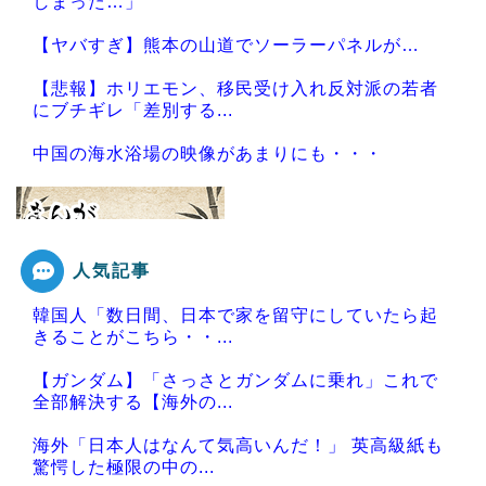
しまった…」
【ヤバすぎ】熊本の山道でソーラーパネルが…
【悲報】ホリエモン、移民受け入れ反対派の若者
にブチギレ「差別する...
中国の海水浴場の映像があまりにも・・・
人気記事
Powered by livedoor 相互RSS
韓国人「数日間、日本で家を留守にしていたら起
きることがこちら・・...
【ガンダム】「さっさとガンダムに乗れ」これで
全部解決する【海外の...
海外「日本人はなんて気高いんだ！」 英高級紙も
驚愕した極限の中の...