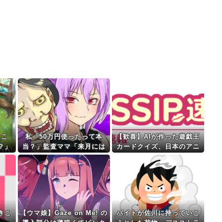
にこ
私「50万円使ったって本
【歓喜】AIが作った遊戯王
？」
当？」監査ママ「来月には
カードクイズ、日本のアニ
とい
絶対返すから…」→約束を
オタを驚愕させるｗｗｗｗ
信じて待った結果、警察に
ｗ
通報することになり…
きこ
【ウマ娘】Gaze on Me! の
バイトが佐川に持っていこ