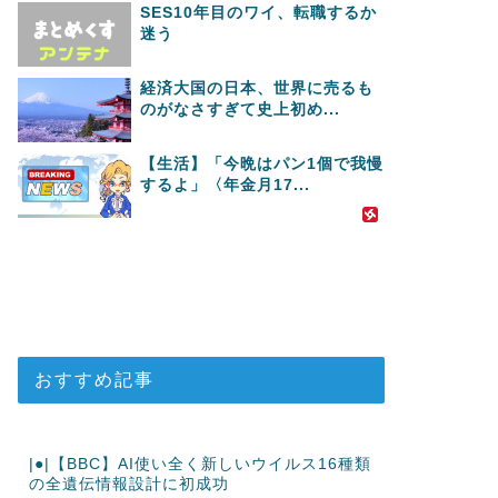
SES10年目のワイ、転職するか
迷う
経済大国の日本、世界に売るも
のがなさすぎて史上初め...
【生活】「今晩はパン1個で我慢
するよ」〈年金月17...
おすすめ記事
|●|【BBC】AI使い全く新しいウイルス16種類
の全遺伝情報設計に初成功