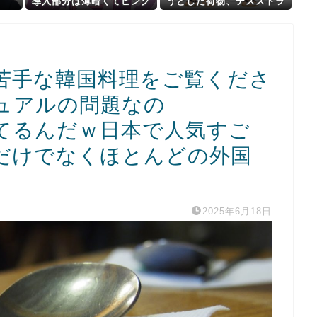
導入部分は薄暗くてピンク
うとした荷物、デスストラ
なエッ●っぽい雰囲気だから
ンディングすぎると話題に
何でも叡智に見えるよね。
ｗｗｗｗｗｗ
苦手な韓国料理をご覧くださ
ュアルの問題なの
てるんだｗ日本で人気すご
だけでなくほとんどの外国
2025年6月18日