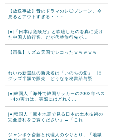
【放送事故】昔のドラマのレ◯プシーン、今
見るとアウトすぎる・・・
|●|「日本は危険だ」と吹聴したのを真に受け
た中国人旅行客、だが代替旅行先が...
【画像】リズム天国でシコったｗｗｗｗｗ
れいわ新選組の新党名は「いのちの党」 旧
グッズ半額で販売 どうなる秘書給与疑...
|●|韓国人「海外で韓国サッカーの2002年ベス
ト4の実力は、実際にはどれく...
|●|韓国人「熊本地震で見る日本の土木技術の
完全勝利をご覧ください」→「これ...
ジャンポケ斎藤と代理人のやりとり、「地獄