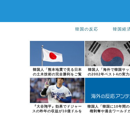
韓国の反応
韓国経
韓国人「熊本地震で見る日本
韓国人「海外で韓国サッ
の土木技術の完全勝利をご覧
の2002年ベスト4の実
ください」→...
実際には...
『大谷翔平』効果でドジャー
韓国人「韓国に10年間
スの昨年の収益が10億ドルを
権剥奪や過去ワールド
突破した事...
プ、オリンピ...