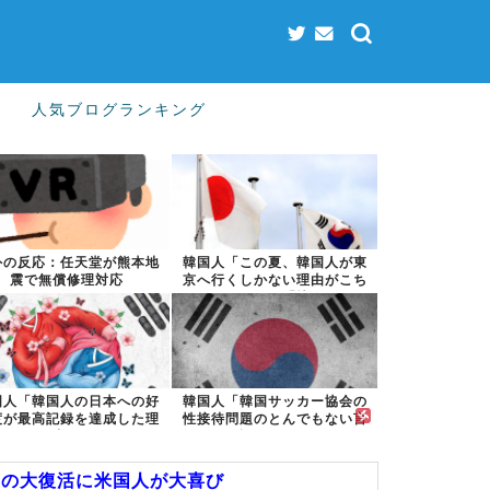
人気ブログランキング
外の反応：任天堂が熊本地
韓国人「この夏、韓国人が東
震で無償修理対応
京へ行くしかない理由がこち
ら…」→「快...
国人「韓国人の日本への好
韓国人「韓国サッカー協会の
度が最高記録を達成した理
性接待問題のとんでもない言
由」
い訳がこちら...
異の大復活に米国人が大喜び