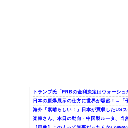
トランプ氏「FRBの金利決定はウォーシュ
日本の原爆展示の仕方に世界が騒然！←「
海外「素晴らしい！」日本が買収したUS
楽韓さん、本日の動向 - 中国製ルータ、当
【画像】この人って無事だったんかいwwww