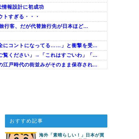
遺伝情報設計に初成功
ウトすぎる・・・
旅行客、だが代替旅行先が日本ほど...
にコントになってる……」と衝撃を受...
覧ください」→「これはすごいわ」「...
江戸時代の街並みがそのまま保存され...
た極限の中の日本人の姿に世界が衝...
ちら…」→「快適そうでめちゃくちゃ...
ゴール！久保建英超え歴代2位の記...
おすすめ記事
海外「素晴らしい！」日本が買