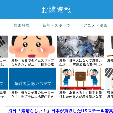
お隣速報
済
韓国料理
芸能・スポーツ
アニメ・漫画
カー
海外「まるでタイムスリップ
海外「日本人はなんて気高い
海
力は、
したみたいだ…！」日本の江
んだ！」 英高級紙も驚愕した
戸時代の街並...
極限の中の...
の出場
海外「彼らこそ真のヒーロー
海外「あるある！」日本を旅
韓
カッ
だ！」手術中に大地震が起き
行した外国人が患う新たな症
感
た熊本総合病...
状「日本後P...
海外「素晴らしい！」日本が買収したUSスチール驚