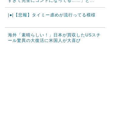
すぎて完全にコントになってる……」と...
|●|【悲報】タイミー虐めが流行ってる模様
海外「素晴らしい！」日本が買収したUSスチ
ール驚異の大復活に米国人が大喜び
韓国人「熊本地震で見る日本の土木技術の完
全勝利をご覧ください」→「これはすご...
韓国人「海外で韓国サッカーの2002年ベスト
4の実力は、実際にはどれくらい認...
海外「まるでタイムスリップしたみたい
だ…！」日本の江戸時代の街並みがそのま
ま...
海外「日本人はなんて気高いんだ！」 英高級
紙も驚愕した極限の中の日本人の姿に...
韓国人「この夏、韓国人が東京へ行くしかな