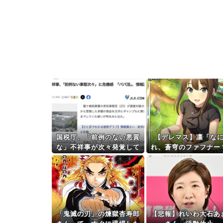
国税庁、「前例のない悪質
【デレマス】凛「な
な」不祥事が次々発覚して
れ、蒼穹のファフナー
終わる「パパ活」「情報漏
モバP「資料だから見
えい」「脱税」などなど
てくれ」
「鬼滅の刃」の煉獄杏寿郎
【悲報】れいわ大石あ