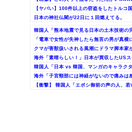
【ヤバい】100件以上の窃盗をしたトルコ国
日本の神社仏閣が22日に１回燃えてる。
韓国人「熊本地震で見る日本の土木技術の完
「電車で女性が失神したら無言の男が真横に
クマが害獣扱いされる風潮にドラマ脚本家が
Powered by livedoor 相互RSS
海外「素晴らしい！」日本が買収したUS
韓国人「日本 vs 韓国、マンガのキャラク
海外「子宮頸部には神経がないので痛みは
【衝撃】 韓国人「エボシ御前の声の人、若
Powered by livedoor 相互RSS