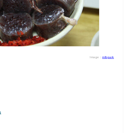
Image：
mlbpark
ね