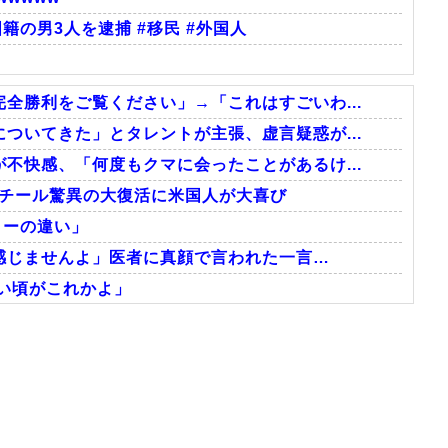
籍の男3人を逮捕 #移民 #外国人
全勝利をご覧ください」→「これはすごいわ...
ついてきた」とタレントが主張、虚言疑惑が...
不快感、「何度もクマに会ったことがあるけ...
スチール驚異の大復活に米国人が大喜び
ターの違い」
感じませんよ」医者に真顔で言われた一言…
い頃がこれかよ」