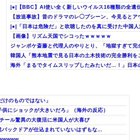
|●|【BBC】AI使い全く新しいウイルス16種類の全
【放送事故】昔のドラマのレ◯プシーン、今見るとア
|●|「日本は危険だ」と吹聴したのを真に受けた中国人
【画像】リズム天国でシコったｗｗｗｗｗ
ジャンポケ斎藤と代理人のやりとり、「地獄すぎて完全
韓国人「熊本地震で見る日本の土木技術の完全勝利をご
海外「まるでタイムスリップしたみたいだ…！」日本の
海外「日本人はなんて気高いんだ！」 英高級紙も驚愕し
韓国人「この夏、韓国人が東京へ行くしかない理由がこ
外国人「日本の未来は安泰だ」16歳MF三井寺眞、衝撃
だけのものではない」
子供にショックが大きいだろ」（海外の反応）
スチール驚異の大復活に米国人が大喜び
Powered by livedoor 相互RSS
然バックドアが仕込まれていないはずもな...
wwww