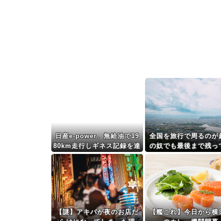
日産e-power、無給油で19
全国を旅行で周るのが
80km走行しギネス記録を達
の奴でも最後まで残っ
成、無駄な発電や送電ロス
うな都道府県って
なくEVよりエコを証明
こ？？？
【謎】アキバが夜のお店だ
【艦これ】今日から横