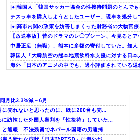
|●|韓国人「韓国サッカー協会の性接待問題のとんでも
テスラ車を購入しようとしたユーザー、現車を処分して
|●|高市内閣の政策を妨害しまくった財務省の大物官僚
【放送事故】昔のドラマのレ◯プシーン、今見るとア
中居正広（無職）、熊本に多額の寄付していた。知人「
韓国人「大韓航空の熊本地震飲料水支援に対する日本
海外「日本のアニメの中でも、過小評価されている隠れ
海外の反応：韓国サッカー協会、国際審判員らを性接
フランス人「欲張りすぎだ」中村敬斗、ランス残留の可
海外の反応：熊本の病院で手術中に熊本地震が発生、大
月比3.3%減－6月
売れないと思ったのに、既に200台も売...
に訪韓した外国人審判を「性接待」していた...
Powered by livedoor 相互RSS
」と通報 不法残留でネパール国籍の男逮捕
う新たな症状「日本語PTSD」に海外が...