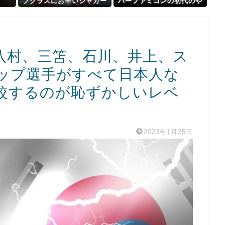
プクラスにお辛いシャカー
パーファミコンの初代のや
ル
つが一番面白いんだろ？
八村、三笘、石川、井上、ス
ップ選手がすべて日本人な
較するのが恥ずかしいレベ
2023年1月25日