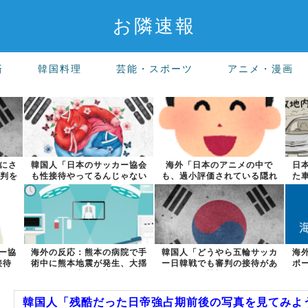
お隣速報
済
韓国料理
芸能・スポーツ
アニメ・漫画
長にさ
韓国人「日本のサッカー協会
海外「日本のアニメの中で
日
審判を
も性接待やってるんじゃない
も、過小評価されている隠れ
た
ですか？」
た名作といえば...
ー協
海外の反応：熊本の病院で手
韓国人「どうやら五輪サッカ
海
接待
術中に熊本地震が発生、大揺
ー日韓戦でも審判の接待があ
ポ
れの中でも患...
った模様…」...
韓国人「残酷だった日帝強占期前後の写真を見てみよ