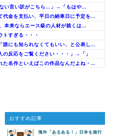
ない言い訳がこちら…」→「もはや...
代金を支払い、平日の納車日に予定を...
、本来ならエース級の人材が就くは...
ウトすぎる・・・
誰にも知られなくてもいい、と公表し...
人の反応をご覧ください・・・」→「」
た名作といえばこの作品なんだよね・...
待
能性を会長が示唆！移籍金が交渉の壁...
揺れの中でも患者を守った医師たちの...
おすすめ記事
海外「あるある！」日本を旅行