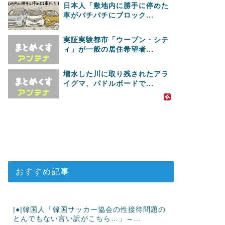
日本人「敷地内に勝手に停めた
車がバチバチにブロック...
実証実験都市「ウーブン・シテ
ィ」が一般の居住希望者...
増水した川に取り残されたアラ
イグマ、パドルボードで...
おすすめ記事
|●|韓国人「韓国サッカー協会の性接待問題の
とんでもない言い訳がこちら…」→...