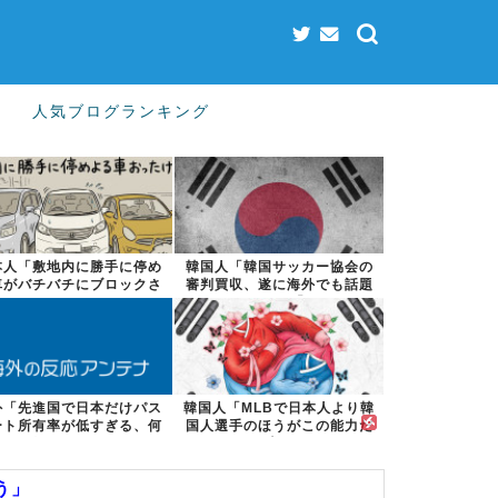
人気ブログランキング
本人「敷地内に勝手に停め
韓国人「韓国サッカー協会の
車がバチバチにブロックさ
審判買収、遂に海外でも話題
れててウケた...
に…」→「2...
外「先進国で日本だけパス
韓国人「MLBで日本人より韓
ート所有率が低すぎる、何
国人選手のほうがこの能力だ
故なのか」
けは上だよ...
う」