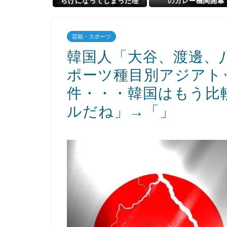
らけになってしまった理
のカレー機関開幕
由、誰にも分からないｗｗ
か・・・！
ｗｗ
芸能・スポーツ
韓国人「大谷、渡邊、
ポーツ種目別アジアト
件・・・韓国はもう比
ルだね」→「」