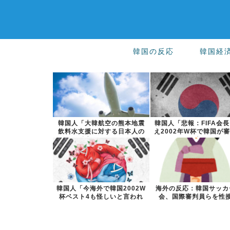
韓国の反応
韓国経
韓国人「大韓航空の熊本地震
韓国人「悲報：FIFA会
飲料水支援に対する日本人の
え2002年W杯で韓国が
反応をご覧く...
買収...
韓国人「今海外で韓国2002W
海外の反応：韓国サッカ
杯ベスト4も怪しいと言われ
会、国際審判員らを性
てるよ！...