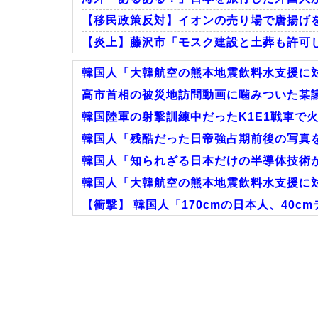
【移民政策反対】イオンの売り場で唐揚げ
【炎上】藤沢市「モスク建設と土葬も許可
韓国人「大韓航空の熊本地震飲料水支援に対
高市首相の被災地訪問動画に噛みついた某議
韓国陸軍の射撃訓練中だったK1E1戦車で火
Powered by livedoor 相互RSS
韓国人「残酷だった日帝強占期前後の写真
韓国人「知られざる日本だけの半導体技術がこ
韓国人「大韓航空の熊本地震飲料水支援に対
【衝撃】 韓国人「170cmの日本人、40
Powered by livedoor 相互RSS