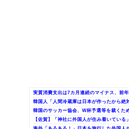
実質消費支出は7カ月連続のマイナス、前年同
韓国人「人間冷蔵庫は日本が作ったから絶対に
韓国のサッカー協会、W杯予選等を裁くため
【佐賀】「神社に外国人が住み着いている
海外「あるある！」日本を旅行した外国人が患