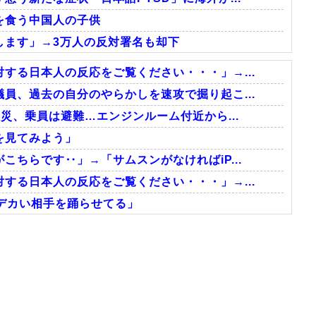
を食う中国人の子供
します」→3万人の反対署名も却下
する日本人の反応をご覧ください・・・」→...
員、過去の自分のやらかしを速攻で掘り起こ...
災、乗員は避難…エンジンルーム付近から...
を見てみよう」
ちらです‥」→「サムスンがなければiP...
する日本人の反応をご覧ください・・・」→...
cmデカい相手を踊らせてる」