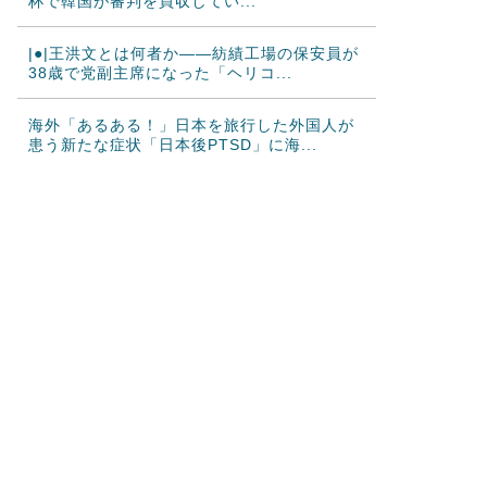
杯で韓国が審判を買収してい...
|●|王洪文とは何者か——紡績工場の保安員が
38歳で党副主席になった「ヘリコ...
海外「あるある！」日本を旅行した外国人が
患う新たな症状「日本後PTSD」に海...
韓国人「大韓航空の熊本地震飲料水支援に対
する日本人の反応をご覧ください・・・...
韓国人「悲報：FIFA会長にさえ2002年W杯で
韓国が審判を買収していたと思...
韓国人「日本のサッカー協会も性接待やって
るんじゃないですか？」
海外「日本のアニメの中でも、過小評価され
ている隠れた名作といえばこの作品なん...
日本人「敷地内に勝手に停めた車がバチバチ