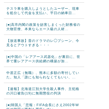
テスラ車を購入しようとしたユーザー、現車
を処分して代金を支払い、平日の納車日...
|●|高市内閣の政策を妨害しまくった財務省の
大物官僚、本来ならエース級の人材...
【放送事故】昔のドラマのレ◯プシーン、今
見るとアウトすぎる・・・
|●|中国の「レアアース武器化」が裏目に、世
界で重レアアース供給網の構築が加...
中居正広（無職）、熊本に多額の寄付してい
た。知人「誰にも知られなくてもいい、...
【速報】北海道江別大学生殺人事件、主犯格
の川口被告(19)に無期懲役の判決
|●|韓国人「悲報：FIFA会長にさえ2002年W