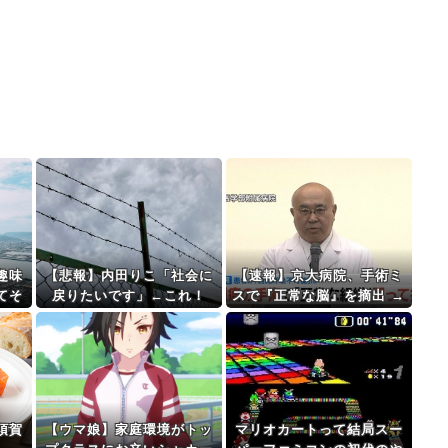
趣味
【悲報】内田りこ「社会に
【速報】京大病院、手術ミ
てそ
戻りたいです」←これ！
スで『正常な脳』を摘出 →
ど
患者は自発呼吸不可能な植
物状態に
須賀
【ウマ娘】家庭環境がトッ
マリオカートって結局スー