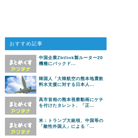
おすすめ記事
中国企業Zbtlink製ルーター20
機種にバックド...
韓国人「大韓航空の熊本地震飲
料水支援に対する日本人...
高市首相の熊本視察動画にケチ
を付けたタレント、「正...
米：トランプ大統領、中国等の
「敵性外国人」による「...