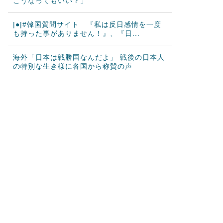
こうなってもいい？」
|●|#韓国質問サイト 『私は反日感情を一度
も持った事がありません！』、『日...
海外「日本は戦勝国なんだよ」 戦後の日本人
の特別な生き様に各国から称賛の声
韓国人「日本がここまでの観光大国に発展し
た本当の理由がこちら…」→「昔から日...
韓国人「韓国サッカー協会の性接待報道、海
外でも大騒ぎに・・・2002年W杯4...
海外「日本が正しい！」優しい日本人に甘え
る外国人に海外が大騒ぎ
海外「”京都の鳥”は良いぞ」小規模だけどお
勧めな日本の観光名所／お店に対する...
韓国人「日本の柴犬くん散歩中の暑さに耐え