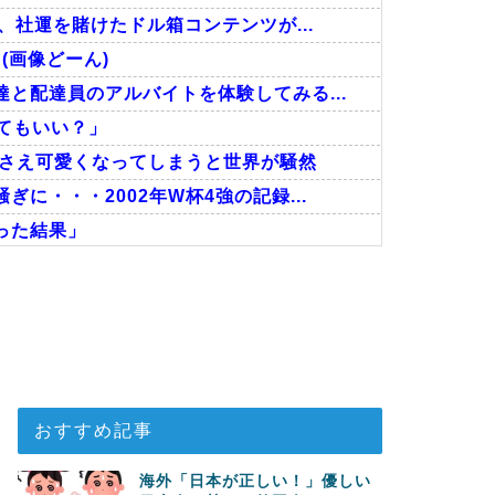
、社運を賭けたドル箱コンテンツが...
(画像どーん)
と配達員のアルバイトを体験してみる...
ってもいい？」
嘩さえ可愛くなってしまうと世界が騒然
に・・・2002年W杯4強の記録...
った結果」
だった』と衝撃発言！日韓ワールドカ...
い…！」外国人が感動する日本の景色...
に深刻である理由がこちら…」→「こ...
おすすめ記事
海外「日本が正しい！」優しい