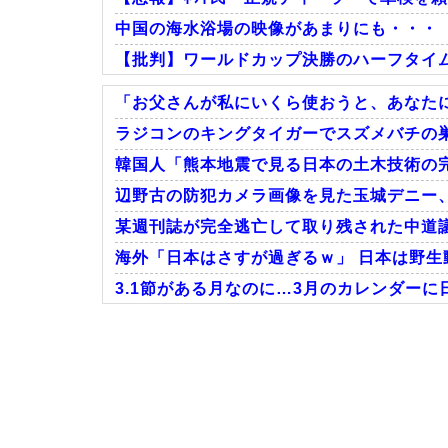
中国の海水浴場の映像があまりにも・・・
【批判】ワールドカップ決勝のハーフタイムシ
「お父さんが私にいくら使おうと、あなたに
ラジコンのキングタイガーでスズメバチの巣
韓国人「熊本地震で見る日本の土木技術の完
Powered by livedoor 相互RSS
辺野古の防犯カメラ画像を見た玉城デニー、
某週刊誌が完全逃亡して取り残された中道議
海外「日本はさすが過ぎるｗ」 日本は野生
3.1節がある月なのに…3月のカレンダーに
Powered by livedoor 相互RSS