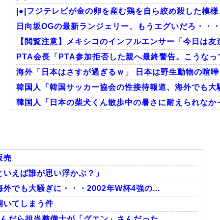
|●|フジテレビが金の卵を産む鶏を自ら絞め殺した模様
日向坂OGの最新ランジェリー、もうエグいだろ・・・
【閲覧注意】メキシコのインフルエンサー「今日は友達
PTA会長「PTA参加拒否した親へ最終警告。こうな
海外「日本はさすが過ぎるｗ」 日本は野生動物の喧
韓国人「韓国サッカー協会の性接待報道、海外でも大騒ぎ
韓国人「日本の柴犬くん散歩中の暑さに耐えられなか
韓国人「韓国サッカー協会関係者が『不適切接待は慣行
海外「日本のこの場所は現実とは思えないレベルで美し
韓国人「我が国がクウェート戦で行った審判買収が本当
販売
といえば誰が思い浮かぶ？」
でも大騒ぎに・・・2002年W杯4強の...
Powered by livedoor 相互RSS
開いてしまう件
んだら担当整備士が「グエン」さんだった...