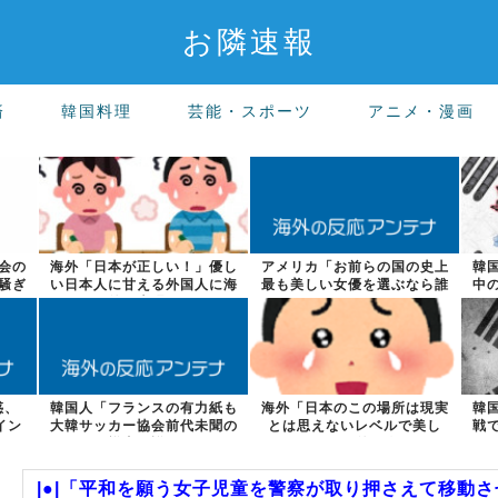
お隣速報
済
韓国料理
芸能・スポーツ
アニメ・漫画
会の
海外「日本が正しい！」優し
アメリカ「お前らの国の史上
韓
騒ぎ
い日本人に甘える外国人に海
最も美しい女優を選ぶなら誰
中
外が大騒ぎ
になる？」
惑、
韓国人「フランスの有力紙も
海外「日本のこの場所は現実
韓
イン
大韓サッカー協会前代未聞の
とは思えないレベルで美し
戦
不祥事を詳細...
い…！」外国人...
|●|「平和を願う女子児童を警察が取り押さえて移動さ