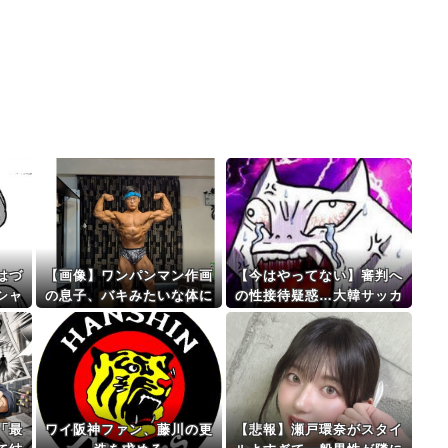
はづ
【画像】ワンパンマン作画
【今はやってない】審判へ
シャ
の息子、バキみたいな体に
の性接待疑惑…大韓サッカ
なるｗｗｗｗ
ー協会が声明「現在は一切
発生していない」
「最
ワイ阪神ファン、藤川の更
【悲報】瀬戸環奈がスタイ