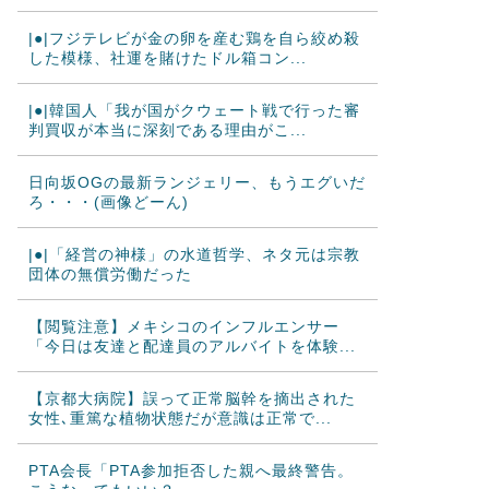
|●|フジテレビが金の卵を産む鶏を自ら絞め殺
した模様、社運を賭けたドル箱コン...
|●|韓国人「我が国がクウェート戦で行った審
判買収が本当に深刻である理由がこ...
日向坂OGの最新ランジェリー、もうエグいだ
ろ・・・(画像どーん)
|●|「経営の神様」の水道哲学、ネタ元は宗教
団体の無償労働だった
【閲覧注意】メキシコのインフルエンサー
「今日は友達と配達員のアルバイトを体験...
【京都大病院】誤って正常脳幹を摘出された
女性､重篤な植物状態だが意識は正常で...
PTA会長「PTA参加拒否した親へ最終警告。