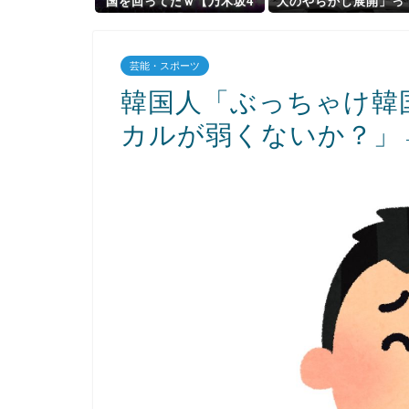
国を回ってたｗ【乃木坂4
大のやらかし展開」っ
6】
局なんだと思う？
芸能・スポーツ
韓国人「ぶっちゃけ韓
カルが弱くないか？」