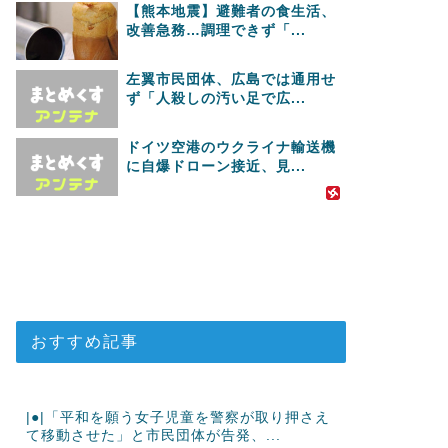
【熊本地震】避難者の食生活、
改善急務…調理できず「...
左翼市民団体、広島では通用せ
ず「人殺しの汚い足で広...
ドイツ空港のウクライナ輸送機
に自爆ドローン接近、見...
おすすめ記事
|●|「平和を願う女子児童を警察が取り押さえ
て移動させた」と市民団体が告発、...