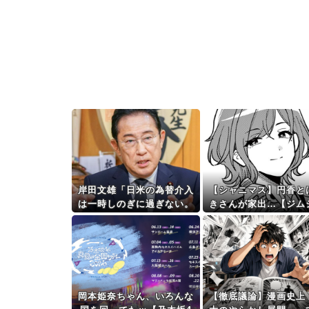
岸田文雄「日米の為替介入
【シャニマス】円香と
は一時しのぎに過ぎない。
きさんが家出…【ジム
私なら円を強くすることが
ニ第22話前編】
出来る」
岡本姫奈ちゃん、いろんな
【徹底議論】漫画史上