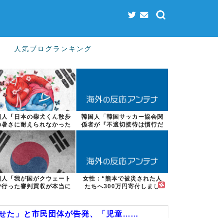
人気ブログランキング
国人「日本の柴犬くん散歩
韓国人「韓国サッカー協会関
の暑さに耐えられなかった
係者が『不適切接待は慣行だ
結果」
った』と衝撃...
国人「我が国がクウェート
女性：“熊本で被災された人
で行った審判買収が本当に
たちへ300万円寄付しまし
深刻である理...
た” Twi...
せた」と市民団体が告発、「児童…...