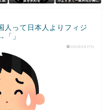
て結
迭を求める
ルよすぎて一般男性が隣に
並ぶとチンチクリンに見え
てしまう
国人って日本人よりフィジ
→「」
2022年6月27日