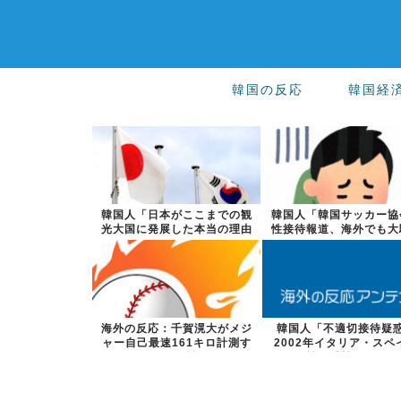
韓国の反応
韓国経
韓国人「日本がここまでの観
韓国人「韓国サッカー協
光大国に発展した本当の理由
性接待報道、海外でも大
がこちら…」...
に・・・20...
海外の反応：千賀滉大がメジ
韓国人「不適切接待疑
ャー自己最速161キロ計測す
2002年イタリア・スペ
るなど2戦...
戦で『韓国に...