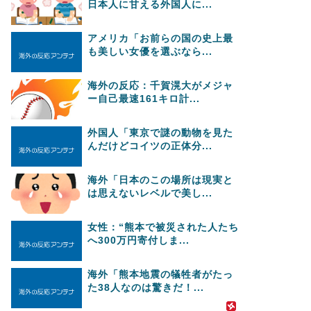
日本人に甘える外国人に...
アメリカ「お前らの国の史上最
も美しい女優を選ぶなら...
海外の反応：千賀滉大がメジャ
ー自己最速161キロ計...
外国人「東京で謎の動物を見た
んだけどコイツの正体分...
海外「日本のこの場所は現実と
は思えないレベルで美し...
女性：“熊本で被災された人たち
へ300万円寄付しま...
海外「熊本地震の犠牲者がたっ
た38人なのは驚きだ！...