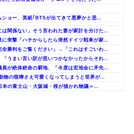
ョー、英紙｢BTSが出てきて悪夢かと思...
は関係ない」そう言われた妻が家計を分けた...
に突撃「ハチからしたら突然ドイツ戦車が家...
全勝利をご覧ください」→「これはすごいわ...
「うまい言い訳が思いつかなかったからそれ...
員が絶体絶命の窮地、「今度は宏池会に矛先...
動物の喧嘩さえ可愛くなってしまうと世界が...
日本の富士山・大阪城・桜が描かれ物議＝...