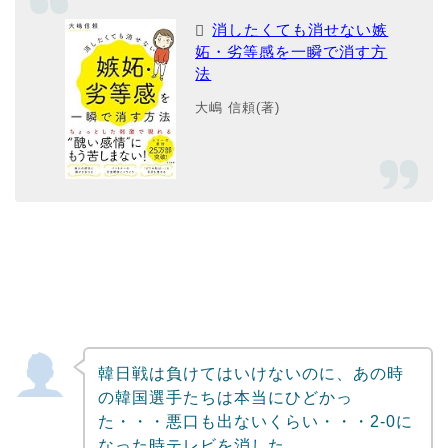
消したくても消せない嫉
妬・劣等感を一瞬で消す方
法
大嶋 信頼(著)
韓日戦は負けてはいけないのに、あの時
の韓国選手たちは本当にひどかっ
た・・・悪口も出ないくらい・・・2-0に
なった時テレビを消した。