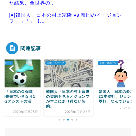
た結果、全世界の...
|●|韓国人「日本の村上宗隆 vs 韓国のイ・ジョン
フ」→「」【...
|●|【不同意性交罪改正】恐怖の「後だし不同意」
を回避する唯一の...
関連記事
・スポーツ
芸能・スポーツ
芸能・スポーツ
Powered by livedoor 相互RSS
国人「日本の久保建
韓国人「日本の村上宗隆
韓国人「日本の鈴木
、初先発でいきなり1
の契約を見るとジョンフ
21本塁打、ジョンフ
ール2アシストの活
が本当にあり得ない契
塁打 なんでジョンフ.
...
約...
2025年6月
2020年10月23日
2025年12月22日