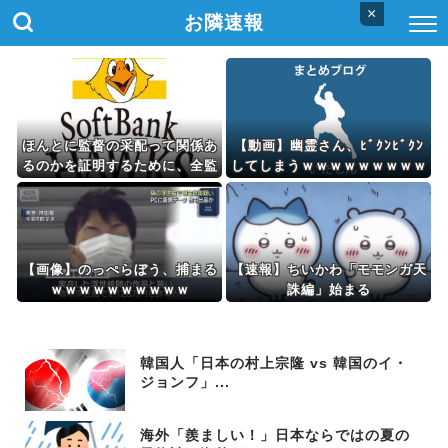
×
お隣速報
ほんとに監督の采配って関係あ
【動画】幽霊さん、ﾋﾞｸﾝﾋﾞｸﾝ
るのかを証明するために、全監
してしまうｗｗｗｗｗｗｗｗｗ
督ソフトバンクを1ヶ月ずつぐ
ｗｗｗｗｗｗｗｗｗｗｗ
らい采配してほしい
【画像】のっぺらぼう、捕まる
【速報】ちいかわ「モモンガ天
ｗｗｗｗｗｗｗｗｗｗ
誅編」始まる
韓国人「日本の村上宗隆 vs 韓国のイ・
ジョンフ」...
海外「羨ましい！」日本ならではの夏の