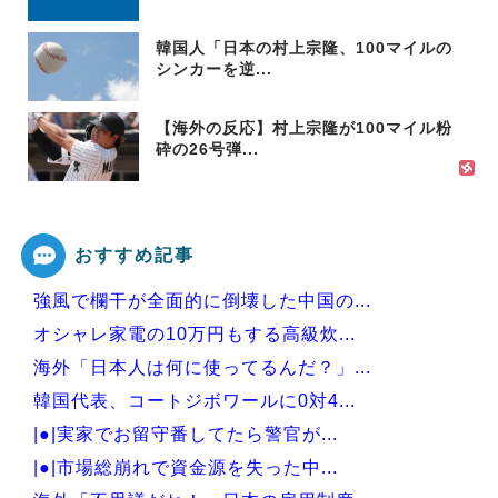
韓国人「日本の村上宗隆、100マイルの
シンカーを逆...
【海外の反応】村上宗隆が100マイル粉
砕の26号弾...
おすすめ記事
強風で欄干が全面的に倒壊した中国の...
オシャレ家電の10万円もする高級炊...
海外「日本人は何に使ってるんだ？」...
韓国代表、コートジボワールに0対4...
|●|実家でお留守番してたら警官が...
|●|市場総崩れで資金源を失った中...