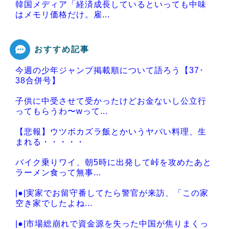
韓国メディア「経済成長しているといっても中味
はメモリ価格だけ。雇...
おすすめ記事
今週の少年ジャンプ掲載順について語ろう【37･
Powered by livedoor 相互RSS
38合併号】
子供に中受させて受かったけどお金ないし公立行
ってもらうわ〜wって...
【悲報】ウツボカズラ飯とかいうヤバい料理、生
まれる・・・・・
バイク乗りワイ、朝5時に出発して峠を攻めたあと
ラーメン食って無事...
|●|実家でお留守番してたら警官が来訪、「この家
空き家でしたよね...
|●|市場総崩れで資金源を失った中国が焦りまくっ