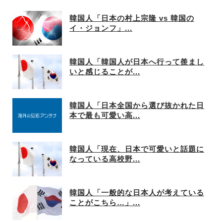
韓国人「日本の村上宗隆 vs 韓国の
イ・ジョンフ」...
韓国人「韓国人が日本へ行って羨まし
いと感じることが...
韓国人「日本全国から選び抜かれた日
本で最も可愛い高...
韓国人「現在、日本で可愛いと話題に
なっている高校野...
韓国人「一般的な日本人が考えている
ことがこちら…」...