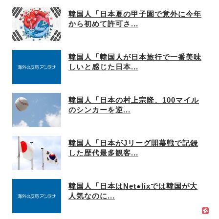
韓国人「日本夏の甲子園で意外に今年
から初めて許可さ...
韓国人「韓国人が日本旅行で一番美味
しいと感じた日本...
韓国人「日本の村上宗隆、100マイル
のシンカーを逆...
韓国人「日本がJリーグ開幕戦で記録
した歴代最多観客...
韓国人「日本はNet●lixでは韓国が大
人気なのに...