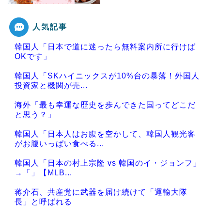
人気記事
Powered by livedoor 相互RSS
韓国人「日本で道に迷ったら無料案内所に行けば
OKです」
韓国人「SKハイニックスが10%台の暴落！外国人
投資家と機関が売...
海外「最も幸運な歴史を歩んできた国ってどこだ
と思う？」
韓国人「日本人はお腹を空かして、韓国人観光客
がお腹いっぱい食べる...
韓国人「日本の村上宗隆 vs 韓国のイ・ジョンフ」
→「」【MLB...
蒋介石、共産党に武器を届け続けて「運輸大隊
長」と呼ばれる