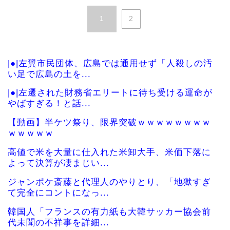
1
2
|●|左翼市民団体、広島では通用せず「人殺しの汚
い足で広島の土を...
|●|左遷された財務省エリートに待ち受ける運命が
やばすぎる！と話...
【動画】半ケツ祭り、限界突破ｗｗｗｗｗｗｗｗ
ｗｗｗｗｗ
高値で米を大量に仕入れた米卸大手、米価下落に
よって決算が凄まじい...
ジャンポケ斎藤と代理人のやりとり、「地獄すぎ
て完全にコントになっ...
韓国人「フランスの有力紙も大韓サッカー協会前
代未聞の不祥事を詳細...