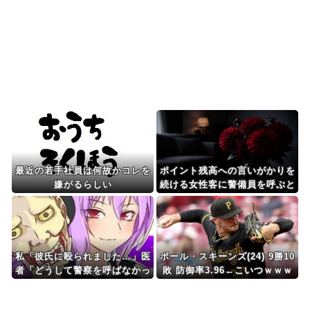
りも数学に秀でている...
海外10代「日本を好意的に見ている？それとも否
定的に見ている？投...
Powered by livedoor 相互RSS
最近の若手社員は何故かコレを
ポイント残高への言いがかりを
嫌がるらしい
続ける女性客に警備員を呼ぶと
伝えた。すると会計台を叩き
「私が最強なのよ！」と叫ん
で…
私「彼氏に殴られました…」医
ポール・スキーンズ(24) 9勝10
者「どうして警察を呼ばなかっ
敗 防御率3.96←こいつｗｗｗ
たの？」→医師の厳しい一言で
ｗｗｗｗｗｗｗｗｗｗｗｗｗｗ
考え方が変わり…
ｗｗｗｗｗｗｗｗｗｗｗｗｗｗ