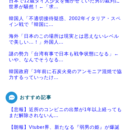
日本で12歳タイ人少女を働かせていた男の裁判に
世界が騒然！←「求...
韓国人「不適切接待疑惑、2002年イタリア・スペ
イン戦で『韓国に...
海外「日本のこの場所は現実とは思えないレベル
で美しい…！」外国人...
謎の勢力「台湾有事で日本も戦争状態になる」←
いや、なんでそうなる...
韓国政府「3年前に石炭火発のアンモニア混焼で協
力するっていったけ...
おすすめ記事
【悲報】近所のコンビニの出禁が1年以上経っても
Powered by livedoor 相互RSS
まだ解除されないん...
【朗報】Vtuber界、新たなる『弱男の姫』が爆誕