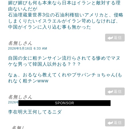
媚び媚びも何も本来なら日本はイランと敵対する理
由ないんだが
石油埋蔵量世界3位の石油利権狙いアメリカと、侵略
しまくりたいイスラエルがイラン苛めしなければ、
中国がイランに入り込む事も無かった
返信
名無しさん
2026年5月16日 6:33 AM
自国の女に粗チンサイン流行らされてる惨めでマヌ
ケな男って韓国人以外おる？？？
なぁ、おるなら教えてくれやブサパンチョちゃん(も
れなく粗チンwww
返信
名無しさん
2026年5月16日 9:06 AM
SPONSOR
李在明大王何してるニダ
返信
名無し