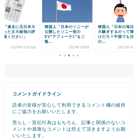
Powered by livedoor 相互RSS
国人「日本のソニーが
韓国人「日本の旭日旗で
韓国人「日本のロボ
開したソニー初の
大騒ぎするのって韓国だ
技術力の近況をご覧
V“アフィーラ1”をご
けだろ？中国でも日本
さい・・・」
.
の...
2022年4
2025年1月8日
2022年10月13日
コメントガイドライン
読者の皆様が安心して利用できるコメント欄の維持
にご協力をお願いいたします。
荒らし・宣伝行為はもちろん、記事と関係のないコ
メントや過激なコメントは控えて頂きますようお願
いいたします。