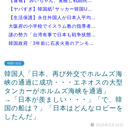
【速報】 みいちゃん、覚醒し戦闘民...
【ヤバすぎ】韓国紙｢サッカー韓国U...
【生活保護】永住外国人が日本人平均...
大阪府の小学校でイスラム教の指導者...
謎の勢力「台湾有事で日本も戦争状態...
韓国政府「3年前に石炭火発のアンモ...
韓国の反応
韓国人「日本、再び外交でホルムズ海
Powered by livedoor 相互RSS
峡の通過に成功・・・エネオスの大型
タンカーがホルムズ海峡を通過」
→「日本が羨ましい・・・」「で、韓
国の船は？」「日本はどんなロビーを
したんだ」
2026年5月16日