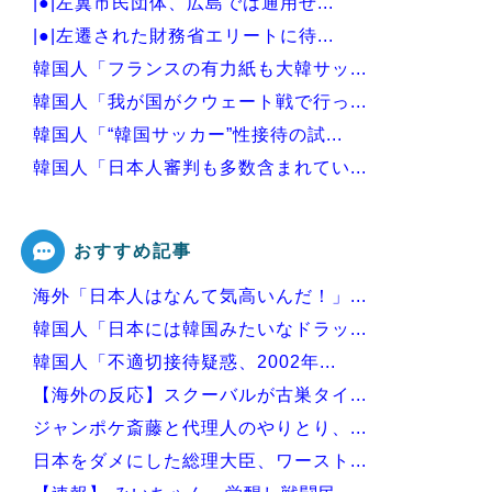
|●|左翼市民団体、広島では通用せ...
|●|左遷された財務省エリートに待...
韓国人「フランスの有力紙も大韓サッ...
韓国人「我が国がクウェート戦で行っ...
韓国人「“韓国サッカー”性接待の試...
韓国人「日本人審判も多数含まれてい...
韓国人「過去のW杯で韓国代表がドー...
おすすめ記事
海外「日本人はなんて気高いんだ！」...
Powered by livedoor 相互RSS
韓国人「日本には韓国みたいなドラッ...
韓国人「不適切接待疑惑、2002年...
【海外の反応】スクーバルが古巣タイ...
ジャンポケ斎藤と代理人のやりとり、...
日本をダメにした総理大臣、ワースト...