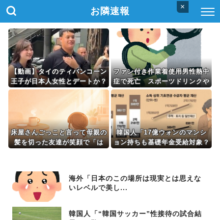
×
お隣速報
【動画】タイのティパンコーン
ファン付き作業着使用男性熱中
王子が日本人女性とデートか？
症で死亡 スポーツドリンクや
ゼリー飲料持参も
床屋さんごっこと言って母親の
韓国人「17億ウォンのマンシ
髪を切った友達が笑顔で「は
ョン持ちも基礎年金受給対象？
い、次〇〇の番！」とハサミを
おかしいだろ！」政府の基礎年
差し出してきた。
金改革案に物議
海外「日本のこの場所は現実とは思えな
いレベルで美し...
韓国人「“韓国サッカー”性接待の試合結