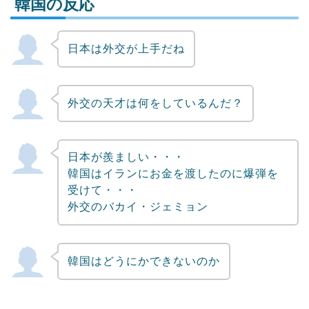
韓国の反応
日本は外交が上手だね
Powered by livedoor 相互RSS
外交の天才は何をしているんだ？
日本が羨ましい・・・
韓国はイランにお金を渡したのに爆弾を
受けて・・・
外交のバカイ・ジェミョン
韓国はどうにかできないのか