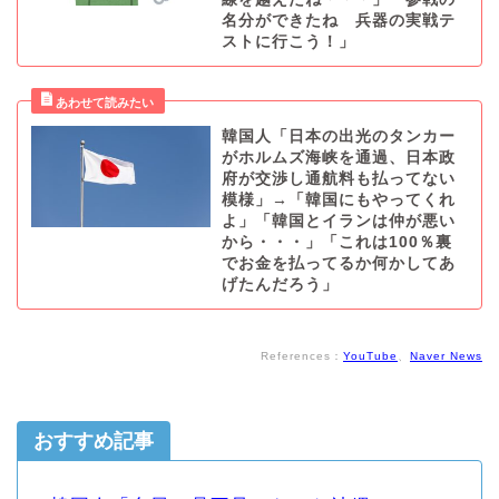
名分ができたね 兵器の実戦テ
ストに行こう！」
韓国人「日本の出光のタンカー
がホルムズ海峡を通過、日本政
府が交渉し通航料も払ってない
模様」→「韓国にもやってくれ
よ」「韓国とイランは仲が悪い
から・・・」「これは100％裏
でお金を払ってるか何かしてあ
げたんだろう」
References：
YouTube
、
Naver News
おすすめ記事