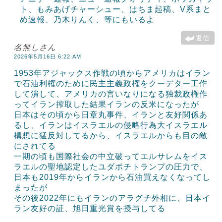
ト、もみあげチャーシュー、はちま起稿、V系まと
め速報、乃木りんく、等にもいるよ
返信
名無しさん
2026年5月16日 6:22 AM
1953年アジャックス作戦の頃からアメリカはイラン
で石油利権のために民主主義政権をクーデター工作
して潰して、アメリカの言いなりになる独裁政権作
ってイラン搾取した結果イランの反米になったが
日本はその頃から日章丸事件、イランと友好関係あ
るし、イランはイスラエルの侵略行為大イスラエル
構想に猛反対してるから、イスラエルからも目の敵
にされてる
一期の頃も国際社会の中立破ってエルサレムをイス
ラエルの聖地認定したユダポチトランプの圧力で、
日本も2019年からイランから石油買えなくなってし
まったが
その後2022年にもイランのアラグチ外相に、日本イ
ラン友好の証、旭日重光賞を授与してる