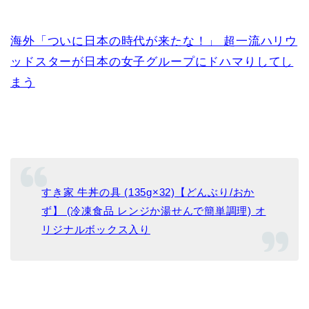
海外「ついに日本の時代が来たな！」 超一流ハリウ
ッドスターが日本の女子グループにドハマりしてし
まう
すき家 牛丼の具 (135g×32)【どんぶり/おか
ず】 (冷凍食品 レンジか湯せんで簡単調理) オ
リジナルボックス入り