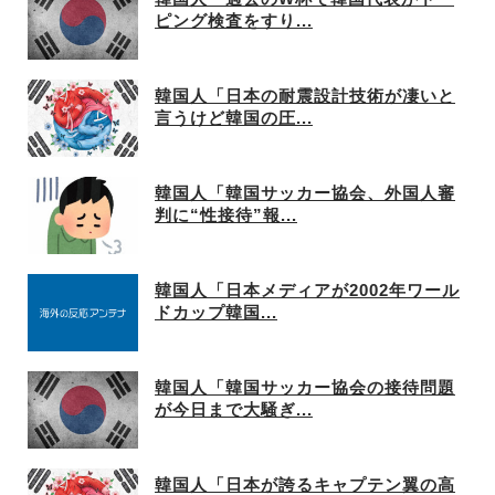
ピング検査をすり...
韓国人「日本の耐震設計技術が凄いと
言うけど韓国の圧...
韓国人「韓国サッカー協会、外国人審
判に“性接待”報...
韓国人「日本メディアが2002年ワール
ドカップ韓国...
韓国人「韓国サッカー協会の接待問題
が今日まで大騒ぎ...
韓国人「日本が誇るキャプテン翼の高