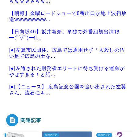
ｗｗｗｗｗｗｗ...
【朗報】金曜ロードショーで8番出口が地上波初放
送wwwwwwww...
【日向坂46】坂井新奈、単独で外番組初出演ｷﾀ
━(ﾟ∀ﾟ)━!!...
|●|左翼市民団体、広島では通用せず「人殺しの汚
い足で広島の土を...
|●|左遷された財務省エリートに待ち受ける運命が
やばすぎる！と話...
|●|【ニュース】 広島記念公園を追い出された左翼
さん、流石にキ...
|●|国連が事実上の機能停止に陥りつつあると関係
者が告白、特に役...
関連記事
の反応
韓国の反応
韓国の反応