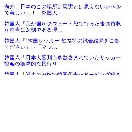
海外「日本のこの場所は現実とは思えないレベル
で美しい…！」外国人...
韓国人「我が国がクウェート戦で行った審判買収
が本当に深刻である理...
韓国人「“韓国サッカー”性接待の試合結果をご覧
ください」→「マッ...
韓国人「日本人審判も多数含まれていたサッカー
協会の衝撃的な接待リ...
韓国人「過去のW杯で韓国代表がドーピング検査
をすり抜けるように注...
大地震が起きても手術をやり遂げる日本の医療チ
ーム、海外でも凄すぎ...
海外「さすが日本！」日本とドイツの仕事効率の
差が分かる数字に海外...
【海外の反応】ベトナム人「ベトナムは先進国よ