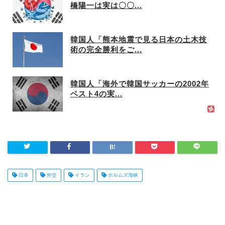
橋陽一は実は〇〇...
韓国人「熊本地震で見る日本の土木技
術の完全勝利をご...
韓国人「海外で韓国サッカーの2002年
ベスト4の実...
日本
外交
イラン
ホルムズ海峡