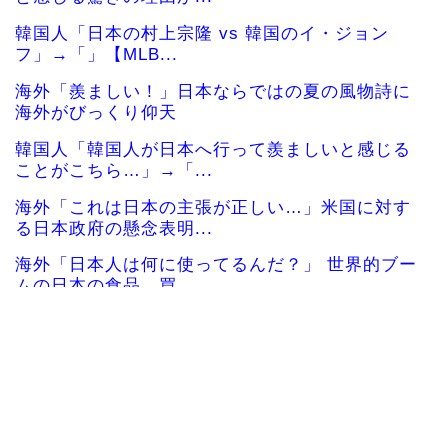
韓国人「日本の村上宗隆 vs 韓国のイ・ジョン
フ」→「」【MLB...
海外「羨ましい！」日本ならではの夏の風物詩に
海外がびっくり仰天
韓国人「韓国人が日本へ行って羨ましいと感じる
ことがこちら…」→「...
海外「これは日本の主張が正しい…」米国に対す
る日本政府の懸念表明...
海外「日本人は何に使ってるんだ？」 世界的ブー
ムの日本の食品、買...
韓国人「日本全国から選び抜かれた日本で最も可
愛い高校1年生がこの...
韓国人「現在、日本で可愛いと話題になっている
高校野球部のマネージ...
【海外】「日本の建築とプロ意識は世界一」熊本