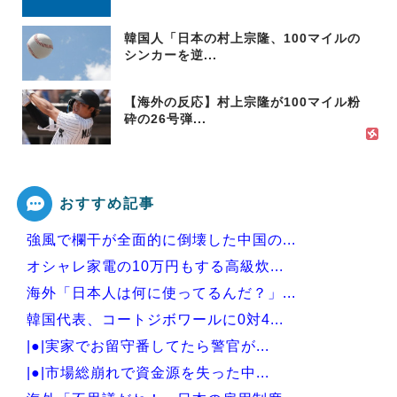
韓国人「日本の村上宗隆、100マイルの
シンカーを逆...
【海外の反応】村上宗隆が100マイル粉
砕の26号弾...
おすすめ記事
強風で欄干が全面的に倒壊した中国の...
オシャレ家電の10万円もする高級炊...
海外「日本人は何に使ってるんだ？」...
韓国代表、コートジボワールに0対4...
|●|実家でお留守番してたら警官が...
|●|市場総崩れで資金源を失った中...