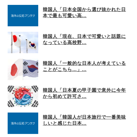
韓国人「日本全国から選び抜かれた日
本で最も可愛い高...
韓国人「現在、日本で可愛いと話題に
なっている高校野...
韓国人「一般的な日本人が考えている
ことがこちら…」...
韓国人「日本夏の甲子園で意外に今年
から初めて許可さ...
韓国人「韓国人が日本旅行で一番美味
しいと感じた日本...