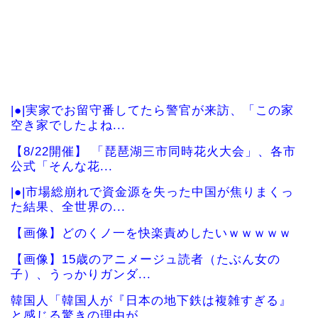
|●|実家でお留守番してたら警官が来訪、「この家
空き家でしたよね...
【8/22開催】 「琵琶湖三市同時花火大会」、各市
公式「そんな花...
|●|市場総崩れで資金源を失った中国が焦りまくっ
た結果、全世界の...
【画像】どのくノ一を快楽責めしたいｗｗｗｗｗ
【画像】15歳のアニメージュ読者（たぶん女の
子）、うっかりガンダ...
韓国人「韓国人が『日本の地下鉄は複雑すぎる』
と感じる驚きの理由が...