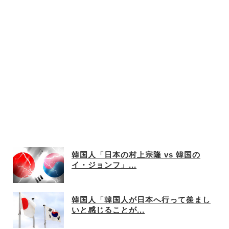
韓国人「日本の村上宗隆 vs 韓国の
イ・ジョンフ」...
韓国人「韓国人が日本へ行って羨まし
いと感じることが...