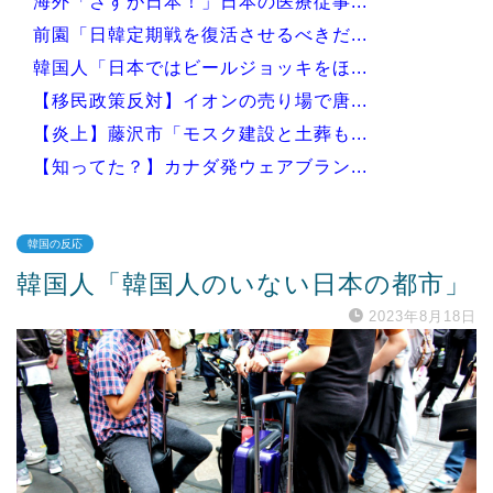
海外「さすが日本！」日本の医療従事...
前園「日韓定期戦を復活させるべきだ...
韓国人「日本ではビールジョッキをほ...
【移民政策反対】イオンの売り場で唐...
【炎上】藤沢市「モスク建設と土葬も...
【知ってた？】カナダ発ウェアブラン...
韓国の反応
韓国人「韓国人のいない日本の都市」
Powered by livedoor 相互RSS
2023年8月18日