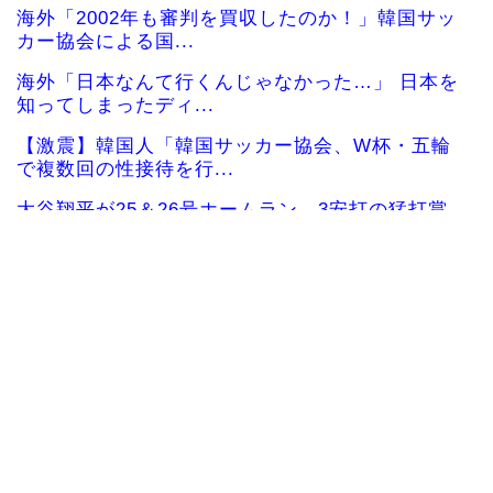
海外「2002年も審判を買収したのか！」韓国サッ
カー協会による国...
海外「日本なんて行くんじゃなかった…」 日本を
知ってしまったディ...
【激震】韓国人「韓国サッカー協会、W杯・五輪
で複数回の性接待を行...
大谷翔平が25＆26号ホームラン、3安打の猛打賞
もチームはまさか...
海外「日本で初めて梅干しなるものを食べた」日
本旅行で食べた変わっ...
韓国人「日本ではテーブルに肘をついてはいけな
い？日本の食事マナー...
韓国人「韓国サッカー協会W杯予選で外国人審判
に性接待したことが発...
韓国人「日本が韓国文学が完全に定着！ブームを
超えて一つのジャンル...