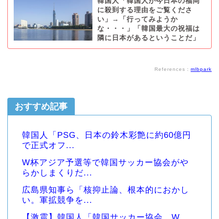
韓国人「韓国人が今日本の福岡
に殺到する理由をご覧くださ
い」→「行ってみようか
な・・・」「韓国最大の祝福は
隣に日本があるということだ」
References：
mlbpark
おすすめ記事
韓国人「PSG、日本の鈴木彩艶に約60億円
で正式オフ...
W杯アジア予選等で韓国サッカー協会がや
らかしまくりだ...
広島県知事ら「核抑止論、根本的におかし
い。軍拡競争を...
【激震】韓国人「韓国サッカー協会、W