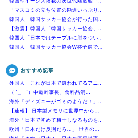
韓国型イージス搭載の次世代駆逐艦「...
「マスコミの立ち位置の勘違いっぷり...
韓国人「韓国サッカー協会が行った国...
【激震】韓国人「韓国サッカー協会、...
韓国人「日本ではテーブルに肘をつい...
韓国人「韓国サッカー協会W杯予選で...
韓国人「日本が韓国文学が完全に定着...
おすすめ記事
外国人「これが日本で嫌われてるアニ...
Powered by livedoor 相互RSS
（ ´_ゝ`）中道幹事長、食料品消...
海外「ディズニーがゴミのようだ！」...
【速報】 日本製メモリに世界中から...
海外「日本で初めて梅干しなるものを...
欧州「日本だけ反則だろ…」 世界の...