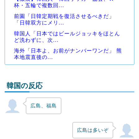
杯・五輪で複数回...
前園「日韓定期戦を復活させるべきだ」
「日韓双方にメリ...
韓国人「日本ではビールジョッキをほとん
ど洗わずに、次...
海外「日本よ、お前がナンバーワンだ」 熊
本地震直後の...
韓国の反応
広島、福島
Powered by livedoor 相互RSS
広島は多いぞ