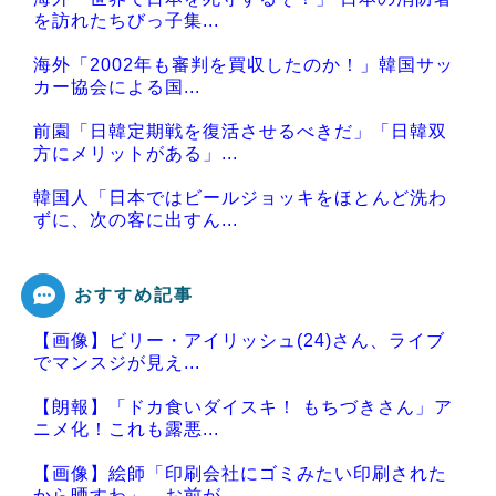
を訪れたちびっ子集...
海外「2002年も審判を買収したのか！」韓国サッ
カー協会による国...
前園「日韓定期戦を復活させるべきだ」「日韓双
方にメリットがある」...
韓国人「日本ではビールジョッキをほとんど洗わ
ずに、次の客に出すん...
おすすめ記事
【画像】ビリー・アイリッシュ(24)さん、ライブ
Powered by livedoor 相互RSS
でマンスジが見え...
【朗報】「ドカ食いダイスキ！ もちづきさん」ア
ニメ化！これも露悪...
【画像】絵師「印刷会社にゴミみたい印刷された
から晒すわ」→お前が...