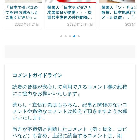
国人「日本でタバコの
韓国人「日本ラピダスと
韓国人「ソ・ギョン
イ捨てを90％減らした
米国IBMが提携・・・次
教授、日本気象庁に
法をご覧ください」...
世代半導体の共同開発...
メール送信」→「」
2022年6月21日
2022年12月14日
2023年5
コメントガイドライン
読者の皆様が安心して利用できるコメント欄の維持
にご協力をお願いいたします。
荒らし・宣伝行為はもちろん、記事と関係のないコ
メントや過激なコメントは控えて頂きますようお願
いいたします。
当方が不適切と判断したコメント（例：長文、コピ
ペなど）も含め、上記に該当するコメントは、削