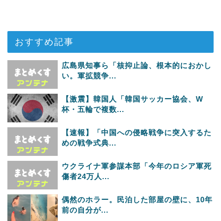
おすすめ記事
広島県知事ら「核抑止論、根本的におかし
い。軍拡競争...
【激震】韓国人「韓国サッカー協会、W
杯・五輪で複数...
【速報】「中国への侵略戦争に突入するた
めの戦争式典...
ウクライナ軍参謀本部「今年のロシア軍死
傷者24万人...
偶然のホラー。民泊した部屋の壁に、10年
前の自分が...