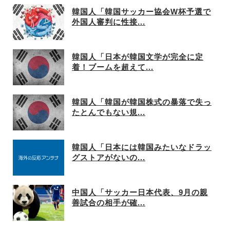
韓国人「韓国サッカー協会W杯予選で
外国人審判に性接...
韓国人「日本が韓国文学が完全に定
着！ブームを超えて...
韓国人「韓国が韓国株式の暴落で失っ
たとんでもない規...
韓国人「日本には韓国みたいなドラッ
グストアがないの...
中国人「サッカー日本代表、9月の親
善試合の相手が確...