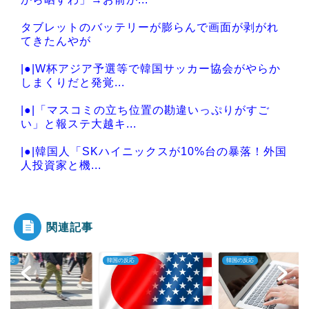
タブレットのバッテリーが膨らんで画面が剥がれ
てきたんやが
|●|W杯アジア予選等で韓国サッカー協会がやらか
しまくりだと発覚...
|●|「マスコミの立ち位置の勘違いっぷりがすご
い」と報ステ大越キ...
|●|韓国人「SKハイニックスが10%台の暴落！外国
人投資家と機...
|●|消費税減税に反対していた財務省の面目が丸潰
れに、減税が決ま...
関連記事
の反応
韓国の反応
韓国の反応
Powered by livedoor 相互RSS