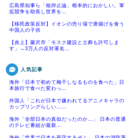
広島県知事ら「核抑止論、根本的におかしい。軍
拡競争を助長し世界を...
【移民政策反対】イオンの売り場で唐揚げを食う
中国人の子供
【炎上】藤沢市「モスク建設と土葬も許可しま
す」→3万人の反対署名...
人気記事
海外「日本で初めて梅干しなるものを食べた」日
Powered by livedoor 相互RSS
本旅行で食べた変わっ...
外国人「これが日本で嫌われてるアニメキャラの
カップリングらしい…...
海外「全部日本の真似だったのか…」 日本の普通
のテレビ番組が最新...
海外「世界で日本を死守するぞ！」 日本の消防署