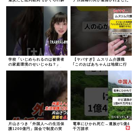
違反だと批判殺到【さくらの解
ナム国籍の男が逮捕されました
説】
#移民 #外国人
学校「いじめられるのは被害者
【ヤバすぎ】ムスリム介護職
の家庭環境のせいじゃね？」
｢このおばあちゃんは地獄に行
→2年放置いじめ被害者が適応
く｣
障害に...未だに加...
片山さつき「外国人への生活保
電車にひかれ死亡→遺族が1億4
護1200億円」国会で制度の実
千万請求
態を追及