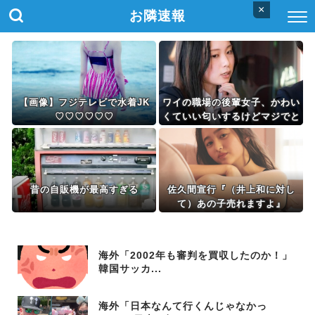
×
お隣速報
【画像】フジテレビで水着JK
ワイの職場の後輩女子、かわい
♡♡♡♡♡♡
くていい匂いするけどマジでと
んでもなく無能
昔の自販機が最高すぎる
佐久間宣行『（井上和に対し
て）あの子売れますよ』
海外「2002年も審判を買収したのか！」
韓国サッカ...
海外「日本なんて行くんじゃなかっ