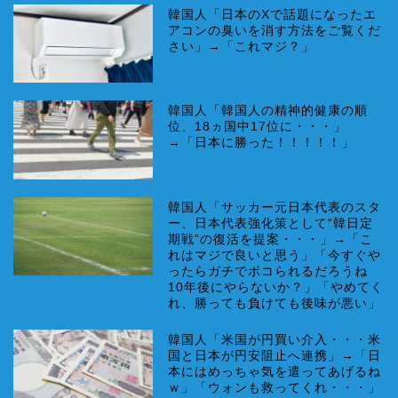
韓国人「日本のXで話題になったエ
アコンの臭いを消す方法をご覧くだ
さい」→「これマジ？」
韓国人「韓国人の精神的健康の順
位、18ヵ国中17位に・・・」
→「日本に勝った！！！！！」
韓国人「サッカー元日本代表のスタ
ー、日本代表強化策として“韓日定
期戦”の復活を提案・・・」→「こ
れはマジで良いと思う」「今すぐや
ったらガチでボコられるだろうね
10年後にやらないか？」「やめてく
れ、勝っても負けても後味が悪い」
韓国人「米国が円買い介入・・・米
国と日本が円安阻止へ連携」→「日
本にはめっちゃ気を遣ってあげるね
ｗ」「ウォンも救ってくれ・・・」