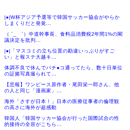
|●|W杯アジア予選等で韓国サッカー協会がやらか
しまくりだと発覚...
（ ´_ゝ`）中道幹事長、食料品消費税2年間1%の閣
議決定を批判...
|●|「マスコミの立ち位置の勘違いっぷりがすご
い」と報ステ大越キ...
体調不良で休んでパチ●コ通ってたら、数十日単位
の証拠写真撮られて...
【悲報】ワンピース原作者・尾田栄一郎さん、他
の人と同じ「漫画家」...
海外「さすが日本！」日本の医療従事者の倫理観
の高さに海外が超感動
韓国人「韓国サッカー協会が行った国際試合の性
的接待の全容がこちら...