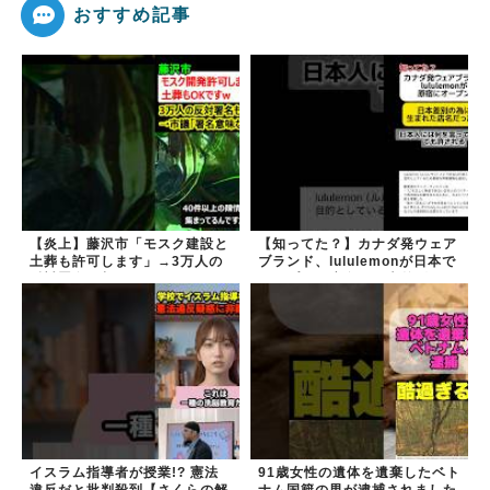
おすすめ記事
【炎上】藤沢市「モスク建設と
【知ってた？】カナダ発ウェア
土葬も許可します」→3万人の
ブランド、lululemonが日本で
反対署名も却下
オープン→店名は日本差別から
できた？
イスラム指導者が授業!? 憲法
91歳女性の遺体を遺棄したベト