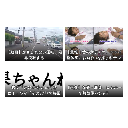
Powered by livedoor 相互RSS
【動画】かもしれない運転、限
【悲報】昔の女子アナ、ジジイ
界突破する
整体師にお●ぱいを揉まれテレ
ビで放送されてしまうｗｗｗｗ
ｗｗ
彼女「おﾁﾝﾁﾝ小さいくせ
【画像】女優・夏菜、ロンハー
に！」ワイ「そのﾁﾝﾁﾝで毎回
で無防備パン●ラ
イッてんの誰だよ」ドンッ！w
www