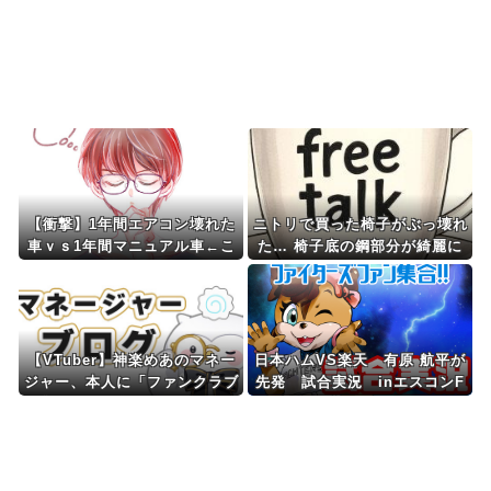
屋さんみたいになりま...
Powered by livedoor 相互RSS
【衝撃】1年間エアコン壊れた
ニトリで買った椅子がぶっ壊れ
車ｖｓ1年間マニュアル車←こ
た… 椅子底の鋼部分が綺麗に
れｗｗｗｗｗ
割れた…
【VTuber】神楽めあのマネー
日本ハムVS楽天 有原 航平が
ジャー、本人に「ファンクラブ
先発 試合実況 inエスコンF
更新して」と頼み続ける → な
14:00〜
ぜか自分も記事を書くことにな
ってしまう