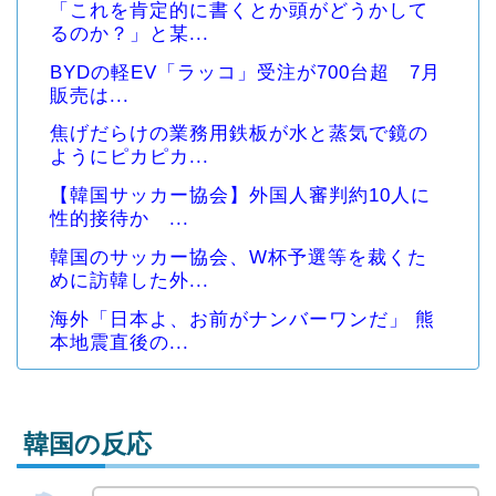
「これを肯定的に書くとか頭がどうかして
るのか？」と某...
BYDの軽EV「ラッコ」受注が700台超 7月
販売は...
焦げだらけの業務用鉄板が水と蒸気で鏡の
ようにピカピカ...
【韓国サッカー協会】外国人審判約10人に
性的接待か ...
韓国のサッカー協会、W杯予選等を裁くた
めに訪韓した外...
海外「日本よ、お前がナンバーワンだ」 熊
本地震直後の...
韓国の反応