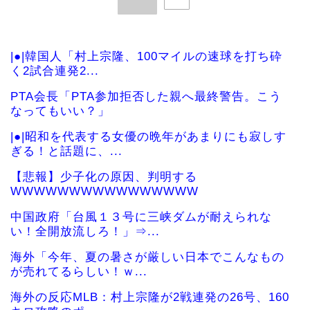
|●|韓国人「村上宗隆、100マイルの速球を打ち砕
く2試合連発2...
PTA会長「PTA参加拒否した親へ最終警告。こう
なってもいい？」
|●|昭和を代表する女優の晩年があまりにも寂しす
ぎる！と話題に、...
【悲報】少子化の原因、判明する
WWWWWWWWWWWWWWWW
中国政府「台風１３号に三峡ダムが耐えられな
い！全開放流しろ！」⇒...
海外「今年、夏の暑さが厳しい日本でこんなもの
が売れてるらしい！ｗ...
海外の反応MLB：村上宗隆が2戦連発の26号、160