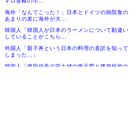
キロ攻略のポ...
海外「なんてこった！」日本とドイツの病院食の
あまりの差に海外が大...
韓国人「韓国人が日本のラーメンについて勘違い
していることがこちら...
外国人「親子丼という日本の料理の直訳を知って
しまった…」
韓国人「織田信長の安土城の復元図と建築技術の
高さに韓国人が衝撃！...
海外「日本の甲子園で飛び出した高校生とは思え
ないハイレベルなプレ...
韓国人「日本の某全国チェーン店の商品写真が話
題になっている理由が...
韓国人「手術中に震度6強の地震、その時の日本の
医療スタッフたちの...
韓国人「アナログの国日本で高級車を買うと葬儀