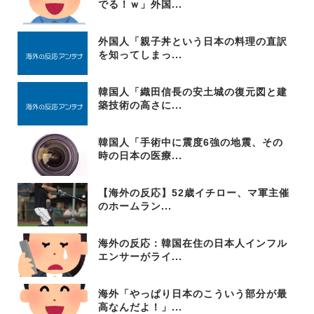
でる！ｗ」外国...
外国人「親子丼という日本の料理の直訳
を知ってしまっ...
韓国人「織田信長の安土城の復元図と建
築技術の高さに...
韓国人「手術中に震度6強の地震、その
時の日本の医療...
【海外の反応】52歳イチロー、マ軍主催
のホームラン...
海外の反応：韓国在住の日本人インフル
エンサーがライ...
海外「やっぱり日本のこういう部分が最
高なんだよ！」...