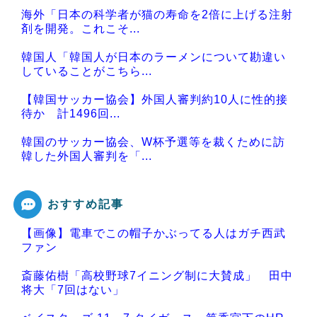
海外「日本の科学者が猫の寿命を2倍に上げる注射
剤を開発。これこそ...
韓国人「韓国人が日本のラーメンについて勘違い
していることがこちら...
【韓国サッカー協会】外国人審判約10人に性的接
待か 計1496回...
韓国のサッカー協会、W杯予選等を裁くために訪
韓した外国人審判を「...
おすすめ記事
【画像】電車でこの帽子かぶってる人はガチ西武
Powered by livedoor 相互RSS
ファン
斎藤佑樹「高校野球7イニング制に大賛成」 田中
将大「7回はない」