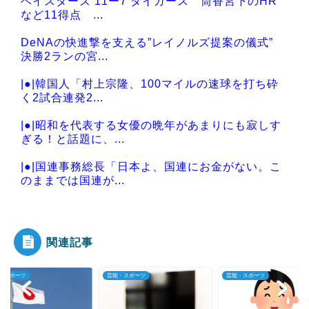
ベイスターズ 11ー7 タイガース 筒香宮下のHR
など11得点 ...
DeNAの快進撃を支える”レイノルズ提案の儀式”
決勝2ランの宮...
|●|韓国人「村上宗隆、100マイルの速球を打ち砕
く2試合連発2...
|●|昭和を代表する女優の晩年があまりにも寂しす
ぎる！と話題に、...
|●|国連事務総長「日本よ、国連にお金がない。こ
のままでは国連が...
|●|中国人の子供が溺れ、周りに助けを乞う父親
と、スマホを向けて...
関連記事
・スポーツ
芸能・スポーツ
芸能・スポーツ
Powered by livedoor 相互RSS