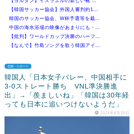
【ヨルダン】イスラエルの新しい靴 ...
【韓国サッカー協会】外国人審判約1...
韓国のサッカー協会、W杯予選等を裁...
中国の海水浴場の映像があまりにも・...
【批判】ワールドカップ決勝のハーフ...
【なんで】竹島ソングを歌う韓国アイ...
芸能・スポーツ
韓国人「日本女子バレー、中国相手に
Powered by livedoor 相互RSS
3-0ストレート勝ち VNL準決勝進
出」→「羨ましいね」「韓国は30年経
っても日本に追いつけないようだ」
2024年6月20日