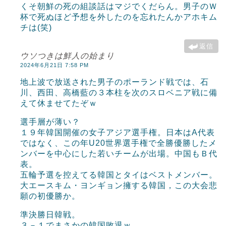
くそ朝鮮の死の組談話はマジでくだらん。男子のＷ
杯で死ぬほど予想を外したのを忘れたんかアホキム
チは(笑)
返信
ウソつきは鮮人の始まり
2024年6月21日 7:58 PM
地上波で放送された男子のポーランド戦では、石
川、西田、高橋藍の３本柱を次のスロベニア戦に備
えて休ませてたぞｗ
選手層が薄い？
１９年韓国開催の女子アジア選手権。日本はA代表
ではなく、この年U20世界選手権で全勝優勝したメ
ンバーを中心にした若いチームが出場。中国もＢ代
表。
五輪予選を控えてる韓国とタイはベストメンバー。
大エースキム・ヨンギョン擁する韓国，この大会悲
願の初優勝か。
準決勝日韓戦。
３－１でまさかの韓国敗退ｗ