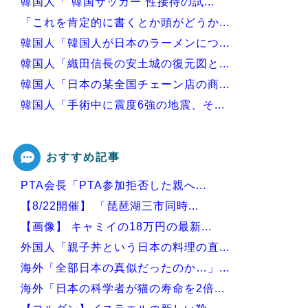
韓国人「“韓国サッカー”性接待の試...
「これを肯定的に書くとか頭がどうか...
韓国人「韓国人が日本のラーメンにつ...
韓国人「織田信長の安土城の復元図と...
韓国人「日本の某全国チェーン店の商...
韓国人「手術中に震度6強の地震、そ...
韓国人「アナログの国日本で高級車を...
おすすめ記事
PTA会長「PTA参加拒否した親へ...
Powered by livedoor 相互RSS
【8/22開催】 「琵琶湖三市同時...
【画像】 キャミイの18万円の最新...
外国人「親子丼という日本の料理の直...
海外「全部日本の真似だったのか…」...
海外「日本の科学者が猫の寿命を2倍...