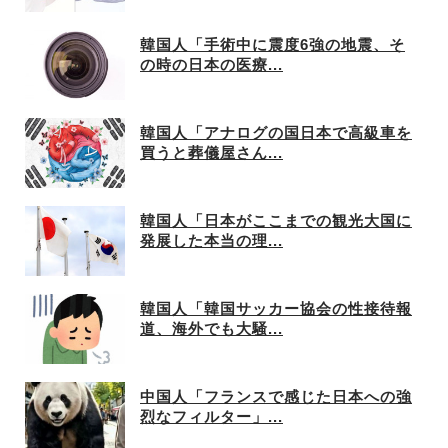
韓国人「手術中に震度6強の地震、そ
の時の日本の医療...
韓国人「アナログの国日本で高級車を
買うと葬儀屋さん...
韓国人「日本がここまでの観光大国に
発展した本当の理...
韓国人「韓国サッカー協会の性接待報
道、海外でも大騒...
中国人「フランスで感じた日本への強
烈なフィルター」...