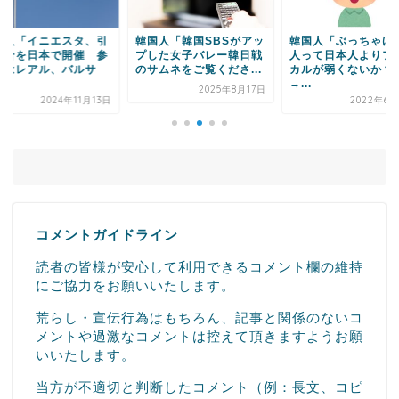
国人「イニエスタ、引
韓国人「韓国SBSがアッ
韓国人「ぶっちゃけ
試合を日本で開催 参
プした女子バレー韓日戦
人って日本人よりフ
者はレアル、バルサ
のサムネをご覧くださ...
カルが弱くないか？
.
→...
2025年8月17日
2024年11月13日
2022年6月
コメントガイドライン
読者の皆様が安心して利用できるコメント欄の維持
にご協力をお願いいたします。
荒らし・宣伝行為はもちろん、記事と関係のないコ
メントや過激なコメントは控えて頂きますようお願
いいたします。
当方が不適切と判断したコメント（例：長文、コピ