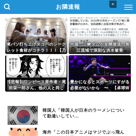
×
お隣速報
東パソ打ち上げタコパのシーク
中国、三峡ダムが全開放流。長
レット食材がコチラ！！！【乃
江流域で深刻な洪水被害
木坂46】
【悲報】ワンピース原作者・尾
豊かになるとスポーツにすがる
田栄一郎さん、他の人と同じ
必要がないから 〜 【卓球W
「漫画家」という肩書きに不満
TT横浜】 日本勢3人が4強、中
共勢はまさかの早期全滅…卓球
王国に広がる危機感「明らかな
韓国人「韓国人が日本のラーメンについ
差がある」
て勘違いしてい...
海外「この日本アニメはマジでぶっ飛ん