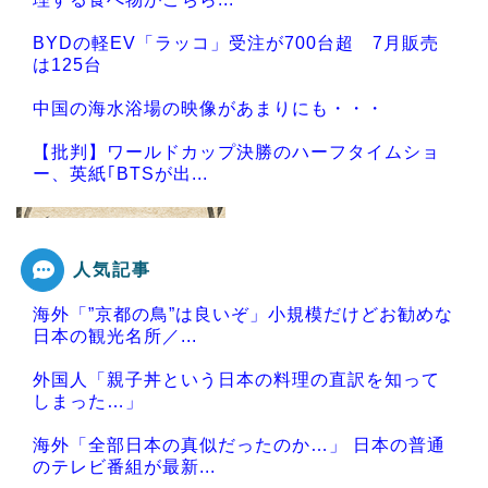
BYDの軽EV「ラッコ」受注が700台超 7月販売
は125台
中国の海水浴場の映像があまりにも・・・
【批判】ワールドカップ決勝のハーフタイムショ
ー、英紙｢BTSが出...
人気記事
Powered by livedoor 相互RSS
海外「”京都の鳥”は良いぞ」小規模だけどお勧めな
日本の観光名所／...
外国人「親子丼という日本の料理の直訳を知って
しまった…」
海外「全部日本の真似だったのか…」 日本の普通
のテレビ番組が最新...