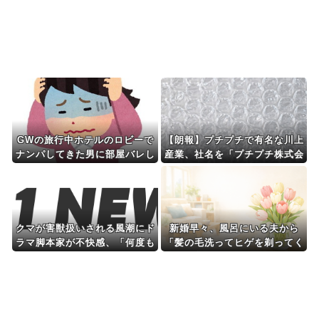
ない規模の国民年金の...
Powered by livedoor 相互RSS
GWの旅行中ホテルのロビーで
【朗報】プチプチで有名な川上
ナンパしてきた男に部屋バレし
産業、社名を「プチプチ株式会
てずっとノックされた、って話
社」に変更wwwww
を姉にしたら姉のトラウマスイ
ッチを押してしまったみたい
クマが害獣扱いされる風潮にド
新婚早々、風呂にいる夫から
ラマ脚本家が不快感、「何度も
「髪の毛洗ってヒゲを剃ってく
クマに会ったことがあるけど全
れ」と言われた。自分でやるよ
然怖くなかった」と主張してお
う言ったら「母さんはやってく
り……
れたぞ！」と怒られ…