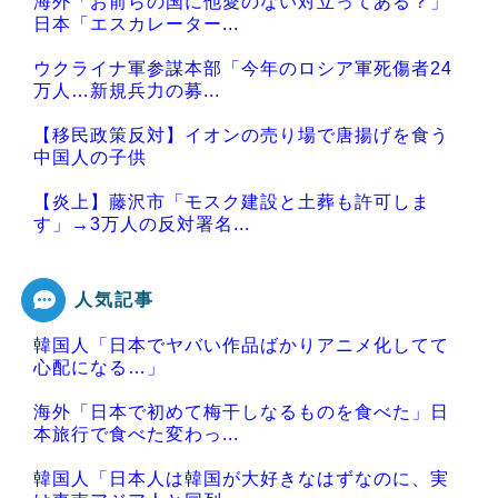
海外「お前らの国に他愛のない対立ってある？」
日本「エスカレーター...
ウクライナ軍参謀本部「今年のロシア軍死傷者24
万人…新規兵力の募...
【移民政策反対】イオンの売り場で唐揚げを食う
中国人の子供
【炎上】藤沢市「モスク建設と土葬も許可しま
す」→3万人の反対署名...
人気記事
韓国人「日本でヤバい作品ばかりアニメ化してて
Powered by livedoor 相互RSS
心配になる…」
海外「日本で初めて梅干しなるものを食べた」日
本旅行で食べた変わっ...
韓国人「日本人は韓国が大好きなはずなのに、実