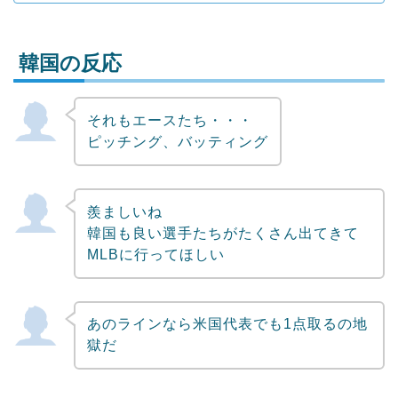
韓国の反応
それもエースたち・・・
Powered by livedoor 相互RSS
ピッチング、バッティング
羨ましいね
韓国も良い選手たちがたくさん出てきて
MLBに行ってほしい
あのラインなら米国代表でも1点取るの地
獄だ