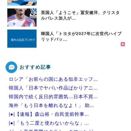
英国人「ようこそ」冨安健洋、クリスタ
ルパレス加入が...
韓国人「トヨタが2027年に次世代ハイブ
リッドバッ...
おすすめ記事
ロシア「お前らの国にある似非エッフ...
韓国人「日本でヤバい作品ばかりアニ...
韓国内で続く反日的雰囲気…日本不買...
海外「もう日本を離れるなよ！」 助...
|●|【速報】森山裕・自民党前幹事...
|●|「もう二度と使わないからな」...