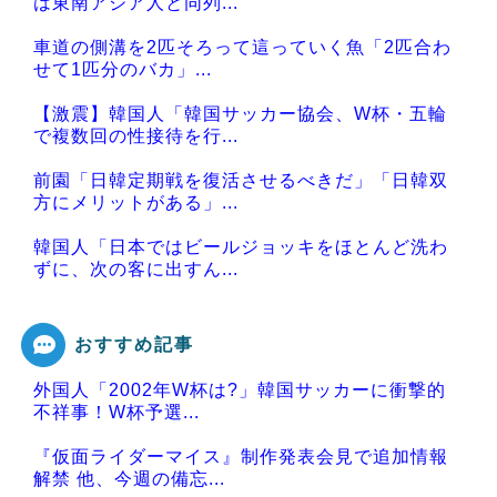
は東南アジア人と同列...
車道の側溝を2匹そろって這っていく魚「2匹合わ
せて1匹分のバカ」...
【激震】韓国人「韓国サッカー協会、W杯・五輪
で複数回の性接待を行...
前園「日韓定期戦を復活させるべきだ」「日韓双
方にメリットがある」...
韓国人「日本ではビールジョッキをほとんど洗わ
ずに、次の客に出すん...
おすすめ記事
外国人「2002年W杯は?」韓国サッカーに衝撃的
Powered by livedoor 相互RSS
不祥事！W杯予選...
『仮面ライダーマイス』制作発表会見で追加情報
解禁 他、今週の備忘...