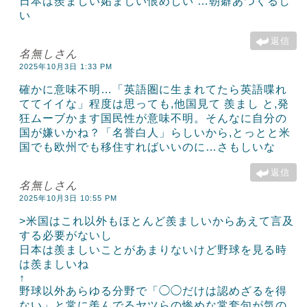
日本は羨ましい妬ましい恨めしい …朝癖あつくるし
い
返信
名無しさん
2025年10月3日 1:33 PM
確かに意味不明…「英語圏に生まれてたら英語喋れ
ててイイな」程度は思っても,他国見て 羨まし と,発
狂ムーブかます国民性が意味不明。そんなに自分の
国が嫌いかね？「名誉白人」らしいから,とっとと米
国でも欧州でも移住すればいいのに…さもしいな
返信
名無しさん
2025年10月3日 10:55 PM
>米国はこれ以外もほとんど羨ましいからあえて言及
する必要がないし
日本は羨ましいことがあまりないけど野球を見る時
は羨ましいね
↑
野球以外あらゆる分野で「◯◯だけは認めざるを得
ない」と常に羨んでるヤツらの惨めな常套句が気の