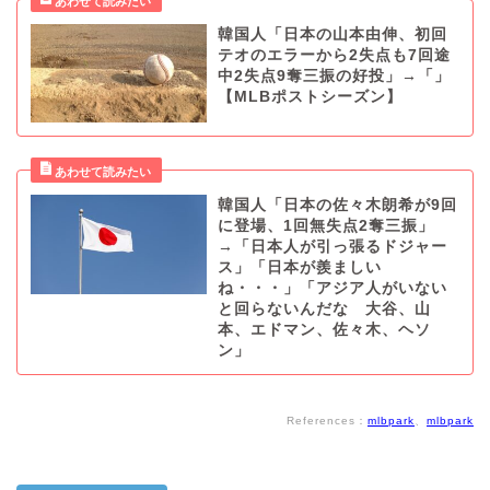
韓国人「日本の山本由伸、初回
テオのエラーから2失点も7回途
中2失点9奪三振の好投」→「」
【MLBポストシーズン】
韓国人「日本の佐々木朗希が9回
に登場、1回無失点2奪三振」
→「日本人が引っ張るドジャー
ス」「日本が羨ましい
ね・・・」「アジア人がいない
と回らないんだな 大谷、山
本、エドマン、佐々木、ヘソ
ン」
References：
mlbpark
、
mlbpark