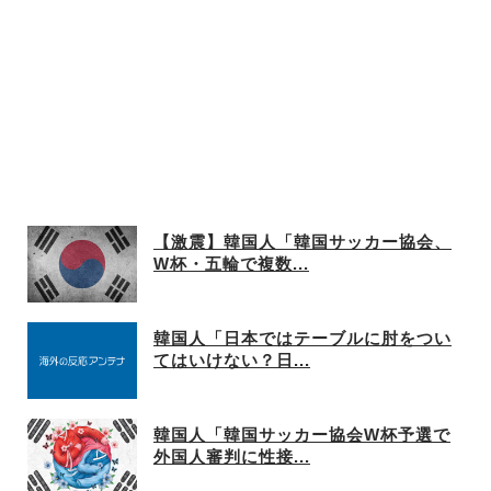
【激震】韓国人「韓国サッカー協会、
W杯・五輪で複数...
韓国人「日本ではテーブルに肘をつい
てはいけない？日...
韓国人「韓国サッカー協会W杯予選で
外国人審判に性接...