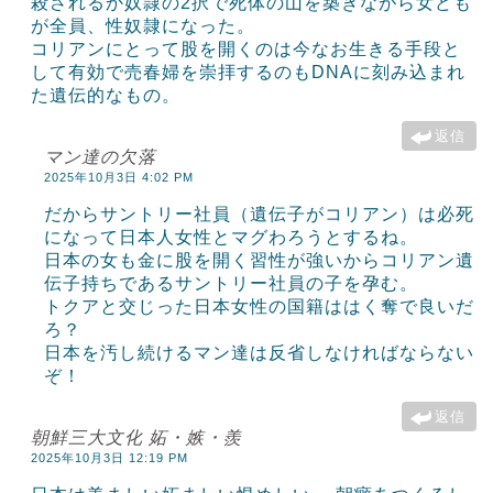
殺されるか奴隷の2択で死体の山を築きながら女ども
が全員、性奴隷になった。
コリアンにとって股を開くのは今なお生きる手段と
して有効で売春婦を崇拝するのもDNAに刻み込まれ
た遺伝的なもの。
返信
マン達の欠落
2025年10月3日 4:02 PM
だからサントリー社員（遺伝子がコリアン）は必死
になって日本人女性とマグわろうとするね。
日本の女も金に股を開く習性が強いからコリアン遺
伝子持ちであるサントリー社員の子を孕む。
トクアと交じった日本女性の国籍ははく奪で良いだ
ろ？
日本を汚し続けるマン達は反省しなければならない
ぞ！
返信
朝鮮三大文化 妬・嫉・羨
2025年10月3日 12:19 PM