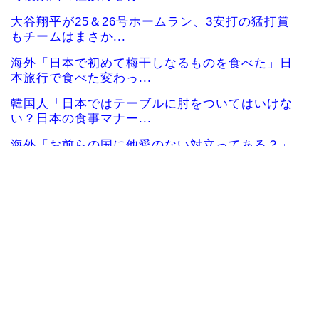
大谷翔平が25＆26号ホームラン、3安打の猛打賞
もチームはまさか...
海外「日本で初めて梅干しなるものを食べた」日
本旅行で食べた変わっ...
韓国人「日本ではテーブルに肘をついてはいけな
い？日本の食事マナー...
海外「お前らの国に他愛のない対立ってある？」
日本「エスカレーター...
韓国人「韓国サッカー協会W杯予選で外国人審判
に性接待したことが発...
海外「ディズニーがゴミのようだ！」日本がアニ
メ化した米人気SF作...
韓国人「日本が韓国文学が完全に定着！ブームを
超えて一つのジャンル...
韓国人「韓国が韓国株式の暴落で失ったとんでも