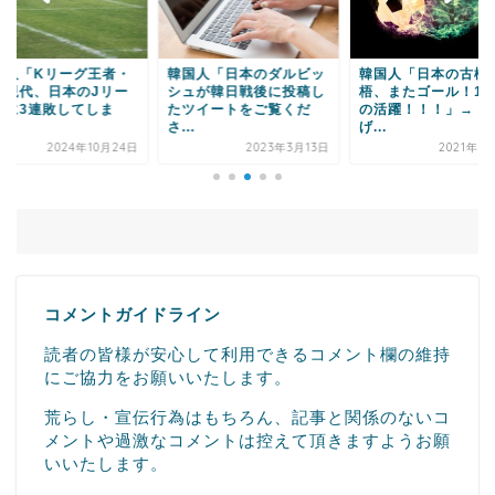
国人「Kリーグ王者・
韓国人「日本のダルビッ
韓国人「日本の古橋
山現代、日本のJリー
シュが韓日戦後に投稿し
梧、またゴール！1G
勢に3連敗してしま
たツイートをご覧くだ
の活躍！！！」→「
.
さ...
げ...
2024年10月24日
2023年3月13日
2021年8
コメントガイドライン
読者の皆様が安心して利用できるコメント欄の維持
にご協力をお願いいたします。
荒らし・宣伝行為はもちろん、記事と関係のないコ
メントや過激なコメントは控えて頂きますようお願
いいたします。