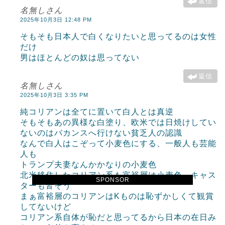
返信
名無しさん
2025年10月3日 12:48 PM
そもそも日本人で白くなりたいと思ってるのは女性
だけ
男はほとんどの奴は思ってない
返信
名無しさん
2025年10月3日 3:35 PM
純コリアンは全てに置いて白人とは真逆
そもそもあの異様な白塗り、欧米では日焼けしてい
ないのはバカンスへ行けない貧乏人の認識
なんで白人はこぞって小麦色にする、一般人も芸能
人も
トランプ夫妻なんかかなりの小麦色
北米移住したコリアン系も富裕層は小麦色、キャス
SPONSOR
ターも皆そう
まぁ富裕層のコリアンはKものは恥ずかしくて観賞
してないけど
コリアン系自体が恥だと思ってるから日本の在日み