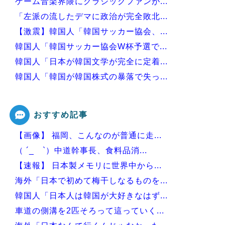
ゲーム音楽界隈にクラシックファンが...
「左派の流したデマに政治が完全敗北...
【激震】韓国人「韓国サッカー協会、...
韓国人「韓国サッカー協会W杯予選で...
韓国人「日本が韓国文学が完全に定着...
韓国人「韓国が韓国株式の暴落で失っ...
韓国人「日本には韓国みたいなドラッ...
おすすめ記事
【画像】 福岡、こんなのが普通に走...
Powered by livedoor 相互RSS
（ ´_ゝ`）中道幹事長、食料品消...
【速報】 日本製メモリに世界中から...
海外「日本で初めて梅干しなるものを...
韓国人「日本人は韓国が大好きなはず...
車道の側溝を2匹そろって這っていく...