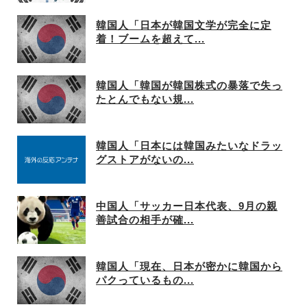
韓国人「日本が韓国文学が完全に定
着！ブームを超えて...
韓国人「韓国が韓国株式の暴落で失っ
たとんでもない規...
韓国人「日本には韓国みたいなドラッ
グストアがないの...
中国人「サッカー日本代表、9月の親
善試合の相手が確...
韓国人「現在、日本が密かに韓国から
パクっているもの...