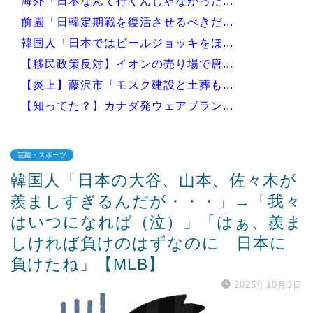
海外「日本なんて行くんじゃなかった...
前園「日韓定期戦を復活させるべきだ...
韓国人「日本ではビールジョッキをほ...
【移民政策反対】イオンの売り場で唐...
【炎上】藤沢市「モスク建設と土葬も...
【知ってた？】カナダ発ウェアブラン...
芸能・スポーツ
韓国人「日本の大谷、山本、佐々木が
Powered by livedoor 相互RSS
羨ましすぎるんだが・・・」→「我々
はいつになれば（泣）」「はぁ、羨ま
しければ負けのはずなのに 日本に
負けたね」【MLB】
2025年10月3日