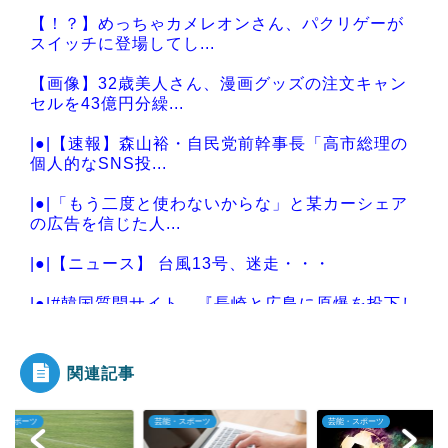
【！？】めっちゃカメレオンさん、パクリゲーが
スイッチに登場してし...
【画像】32歳美人さん、漫画グッズの注文キャン
セルを43億円分繰...
|●|【速報】森山裕・自民党前幹事長「高市総理の
個人的なSNS投...
|●|「もう二度と使わないからな」と某カーシェア
の広告を信じた人...
|●|【ニュース】 台風13号、迷走・・・
|●|#韓国質問サイト 『長崎と広島に原爆を投下し
た原因？』、『...
関連記事
・スポーツ
芸能・スポーツ
芸能・スポーツ
Powered by livedoor 相互RSS