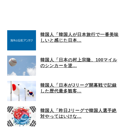
韓国人「韓国人が日本旅行で一番美味
しいと感じた日本...
韓国人「日本の村上宗隆、100マイル
のシンカーを逆...
韓国人「日本がJリーグ開幕戦で記録
した歴代最多観客...
韓国人「昨日Jリーグで韓国人選手絶
対やってはいけな...