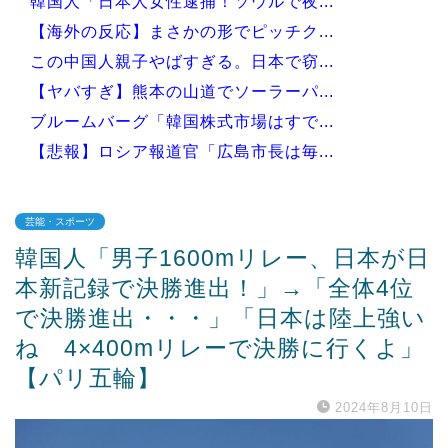
韓国人「日本人女性逮捕！ソウルで夜...
【海外の反応】まさかの形でピッチク...
この中国人親子やばすぎる。日本で窃...
【ヤバすぎ】熊本の山道でソーラーパ...
ブルームバーグ「韓国株式市場はすで...
【悲報】ロシア報道官「広島市長は毎...
芸能・スポーツ
韓国人「男子1600mリレー、日本が日
Powered by livedoor 相互RSS
本新記録で決勝進出！」→「全体4位
で決勝進出・・・」「日本は陸上強い
ね 4×400mリレーで決勝に行くよ」
【パリ五輪】
2024年8月10日