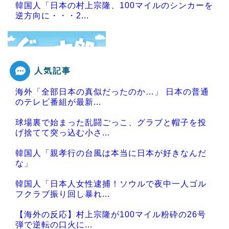
韓国人「日本の村上宗隆、100マイルのシンカーを
逆方向に・・・2...
人気記事
Powered by livedoor 相互RSS
海外「全部日本の真似だったのか…」 日本の普通
のテレビ番組が最新...
球場裏で始まった乱闘ごっこ、グラブと帽子を投
げ捨てて突っ込む小さ...
韓国人「親孝行の台風は本当に日本が好きなんだ
な」
韓国人「日本人女性逮捕！ソウルで夜中一人ゴル
フクラブ振り回し暴れ...
【海外の反応】村上宗隆が100マイル粉砕の26号
弾で逆転の口火に...