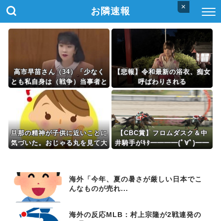
×
お隣速報
高市早苗さん（34）「少なく
【悲報】令和最新の浴衣、痴女
とも私自身は（戦争）当事者と
呼ばわりされる
はいえない世代ですから、反省
なんかしておりませんし、反省
を求められるいわれもないと思
っております」
旦那の精神が子供に近いことに
【CBC賞】フロムダスク＆中
気づいた。おじゃる丸を見て大
井騎手がｷﾀ━━━━(ﾟ∀ﾟ)━━
爆笑してた
━━!!
海外「今年、夏の暑さが厳しい日本でこ
んなものが売れ...
海外の反応MLB：村上宗隆が2戦連発の