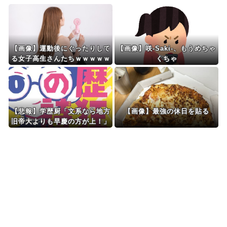
Powered by livedoor 相互RSS
【画像】運動後にぐったりして
【画像】咲-Saki-、もうめちゃ
る女子高生さんたちｗｗｗｗｗ
くちゃ
ｗｗｗｗ
【悲報】学歴厨「文系なら地方
【画像】最強の休日を貼る
旧帝大よりも早慶の方が上！」
←これｗｗｗｗ