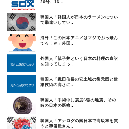
26号、16...
韓国人「韓国人が日本のラーメンについ
て勘違いしてい...
海外「この日本アニメはマジでぶっ飛ん
でる！ｗ」外国...
外国人「親子丼という日本の料理の直訳
を知ってしまっ...
韓国人「織田信長の安土城の復元図と建
築技術の高さに...
韓国人「手術中に震度6強の地震、その
時の日本の医療...
韓国人「アナログの国日本で高級車を買
うと葬儀屋さん...