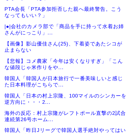
PTA会長「PTA参加拒否した親へ最終警告。こう
なってもいい？」
|●|会社のカメラ部で「商品を手に持って水着お姉
さんがにっこり」...
【画像】影山優佳さん(25)、下着姿であたシコが
止まらない
【悲報】コメ農家「今年は安くなりすぎ」「こん
な値段じゃ米作りをや...
韓国人「韓国人が日本旅行で一番美味しいと感じ
た日本料理がこちらで...
韓国人「日本の村上宗隆、100マイルのシンカーを
逆方向に・・・2...
海外の反応：村上宗隆がレフトポール直撃の2試合
連続第26号ホーム...
韓国人「昨日Jリーグで韓国人選手絶対やってはい