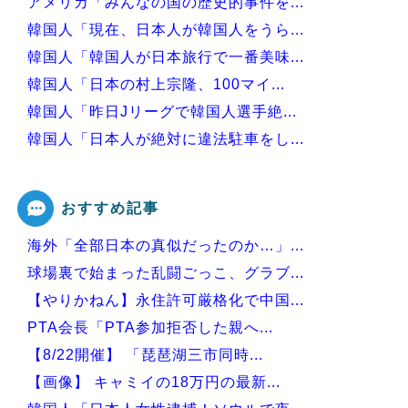
アメリカ「みんなの国の歴史的事件を...
韓国人「現在、日本人が韓国人をうら...
韓国人「韓国人が日本旅行で一番美味...
韓国人「日本の村上宗隆、100マイ...
韓国人「昨日Jリーグで韓国人選手絶...
韓国人「日本人が絶対に違法駐車をし...
韓国人「30年前から変わらない日本...
おすすめ記事
海外「全部日本の真似だったのか…」...
Powered by livedoor 相互RSS
球場裏で始まった乱闘ごっこ、グラブ...
【やりかねん】永住許可厳格化で中国...
PTA会長「PTA参加拒否した親へ...
【8/22開催】 「琵琶湖三市同時...
【画像】 キャミイの18万円の最新...