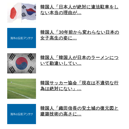
韓国人「日本人が絶対に違法駐車をし
ない本当の理由が...
韓国人「30年前から変わらない日本の
女子高生の姿に...
韓国人「韓国人が日本のラーメンにつ
いて勘違いしてい...
韓国サッカー協会「現在は不適切な行
為は絶対にない」...
韓国人「織田信長の安土城の復元図と
建築技術の高さに...