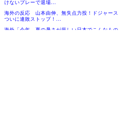
けないプレーで退場...
海外の反応 山本由伸、無失点力投！ドジャース
ついに連敗ストップ！...
海外「今年、夏の暑さが厳しい日本でこんなもの
が売れてるらしい！ｗ...
海外の反応MLB：村上宗隆が2戦連発の26号、160
キロ攻略のポ...
韓国人「日本人が絶対に違法駐車をしない本当の
理由がこちら…」→「...
海外「なんてこった！」日本とドイツの病院食の
あまりの差に海外が大...
韓国人「30年前から変わらない日本の女子高生の
姿に韓国人が衝撃！...