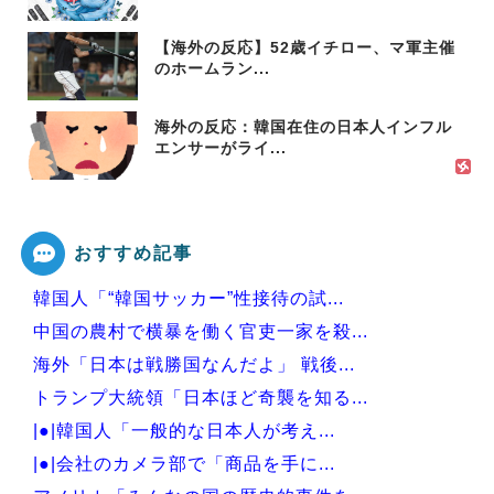
【海外の反応】52歳イチロー、マ軍主催
のホームラン...
海外の反応：韓国在住の日本人インフル
エンサーがライ...
おすすめ記事
韓国人「“韓国サッカー”性接待の試...
中国の農村で横暴を働く官吏一家を殺...
海外「日本は戦勝国なんだよ」 戦後...
トランプ大統領「日本ほど奇襲を知る...
|●|韓国人「一般的な日本人が考え...
|●|会社のカメラ部で「商品を手に...