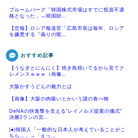
ブルームバーグ「韓国株式市場はすでに投資不適
格となった」→韓国財...
【悲報】ロシア報道官「広島市長は毎年、ロシア
を嫌悪する『偽りの呪...
おすすめ記事
【うなぎとにんにく】焼き鳥焼いてるから見てク
Powered by livedoor 相互RSS
レメンスｗｗｗ（画像...
大阪かすうどんの魅力とは
【画像】大阪の肉吸いとかいう謎の食べ物
DeNAの快進撃を支える”レイノルズ提案の儀式”
決勝2ランの宮...
|●|韓国人「一般的な日本人が考えていることがこ
ちら…」→「えっ...