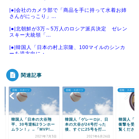
|●|会社のカメラ部で「商品を手に持って水着お姉
さんがにっこり」...
|●|北朝鮮が3万～5万人のロシア派兵決定 ゼレン
スキー大統領「...
|●|韓国人「日本の村上宗隆、100マイルのシンカ
ーを逆方向に・...
関連記事
Powered by livedoor 相互RSS
・スポーツ
芸能・スポーツ
芸能・スポーツ
国人「日本の大谷翔
韓国人「ゲレーロjr、日
韓国人「文大統領で
、30号逆転2ランホー
本の大谷が24号打った
衝撃を受けたシーン
ン！」→「MVP!...
後、すぐに25号を打...
覧ください・・・」
2021年7月3日
2021年6月26日
2021年2