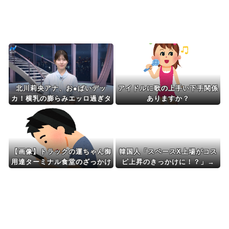
Powered by livedoor 相互RSS
北川莉央アナ、お●ぱいデッ
アイドルに歌の上手い下手関係
カ！横乳の膨らみエッロ過ぎタ
ありますか？
マランち
【画像】トラックの運ちゃん御
韓国人「スペースX上場がコス
用達ターミナル食堂のざっかけ
ピ上昇のきっかけに！？」→
ないオムライスｗｗｗｗｗｗｗ
「今度はコスピを上昇させる材
ｗｗｗ
料にするのか」