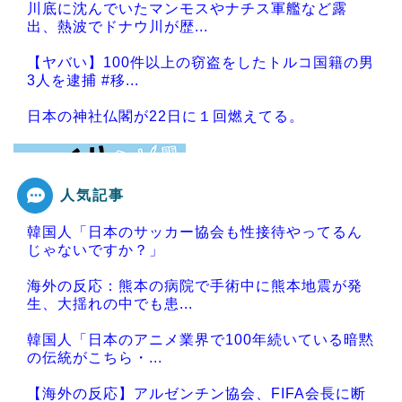
川底に沈んでいたマンモスやナチス軍艦など露
出、熱波でドナウ川が歴...
【ヤバい】100件以上の窃盗をしたトルコ国籍の男
3人を逮捕 #移...
日本の神社仏閣が22日に１回燃えてる。
人気記事
Powered by livedoor 相互RSS
韓国人「日本のサッカー協会も性接待やってるん
じゃないですか？」
海外の反応：熊本の病院で手術中に熊本地震が発
生、大揺れの中でも患...
韓国人「日本のアニメ業界で100年続いている暗黙
の伝統がこちら・...
【海外の反応】アルゼンチン協会、FIFA会長に断