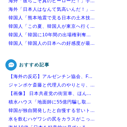
海外「彼らこそ真のヒーローだ！」手...
海外「日本人はなんて気高いんだ！」...
韓国人「熊本地震で見る日本の土木技...
韓国人「この夏、韓国人が東京へ行く...
韓国人「韓国に10年間の出場権剥奪...
韓国人「韓国人の日本への好感度が最...
韓国人「韓国サッカー協会の性接待問...
おすすめ記事
【海外の反応】アルゼンチン協会、F...
Powered by livedoor 相互RSS
ジャンポケ斎藤と代理人のやりとり、...
【画像】 日本共産党の街宣車、ほん...
積水ハウス「地面師に55億円騙し取...
韓国が独自開発したと自慢する甘いト...
水を飲むハゲワシの尻をカラスがこっ...