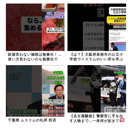
しました！
財源言わない減税は無責任！→
【は？】大阪府泉南市の公立小
使い方言わないのも無責任で
学校でイスラムのいい所を学ぶ
は？
【名古屋騒然】警察官に手を出
千葉県 ムスリムの礼拝 拒否
す人物まで…一体何が起きてい
るのか #外国人 #共生社会
#japan