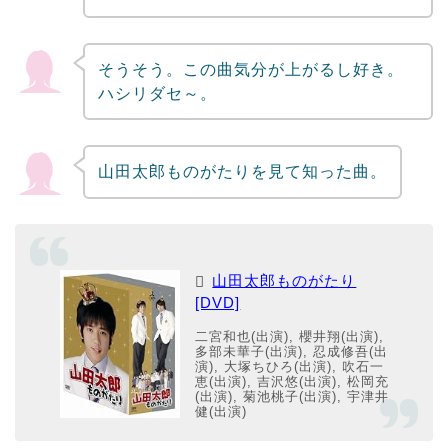
そうそう。この曲気分が上がるし好き。
ハシリダセ～。
山田太郎ものがたりを見て知った曲。
山田太郎ものがたり
[DVD]
二宮和也(出演), 櫻井翔(出演),
多部未華子(出演), 忍成修吾(出
演), 大塚ちひろ(出演), 吹石一
恵(出演), 吉沢悠(出演), 松岡充
(出演), 菊池桃子(出演), 宇津井
健(出演)