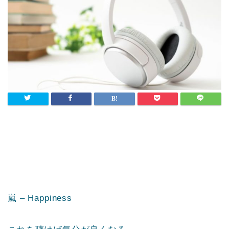
嵐 – Happiness