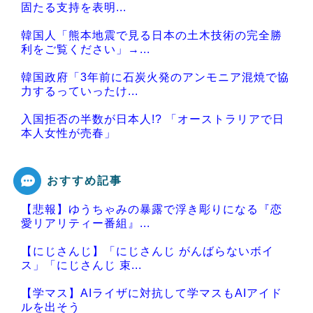
固たる支持を表明...
韓国人「熊本地震で見る日本の土木技術の完全勝
利をご覧ください」→...
韓国政府「3年前に石炭火発のアンモニア混焼で協
力するっていったけ...
入国拒否の半数が日本人!? 「オーストラリアで日
本人女性が売春」
おすすめ記事
【悲報】ゆうちゃみの暴露で浮き彫りになる『恋
Powered by livedoor 相互RSS
愛リアリティー番組』...
【にじさんじ】「にじさんじ がんばらないボイ
ス」「にじさんじ 束...
【学マス】AIライザに対抗して学マスもAIアイド
ルを出そう