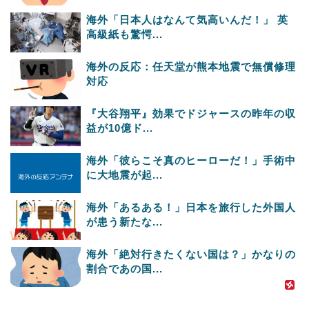
海外「日本人はなんて気高いんだ！」 英
高級紙も驚愕...
海外の反応：任天堂が熊本地震で無償修理
対応
『大谷翔平』効果でドジャースの昨年の収
益が10億ド...
海外「彼らこそ真のヒーローだ！」手術中
に大地震が起...
海外「あるある！」日本を旅行した外国人
が患う新たな...
海外「絶対行きたくない国は？」かなりの
割合であの国...