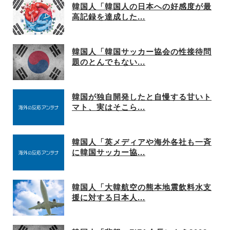
韓国人「韓国人の日本への好感度が最
高記録を達成した...
韓国人「韓国サッカー協会の性接待問
題のとんでもない...
韓国が独自開発したと自慢する甘いト
マト、実はそこら...
韓国人「英メディアや海外各社も一斉
に韓国サッカー協...
韓国人「大韓航空の熊本地震飲料水支
援に対する日本人...