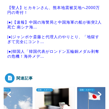
【聖人】ヒカキンさん、熊本地震被災地へ2000万
円の寄付！
|●|【速報】中国の海警局と中国海軍の船が衝突2人
死亡 南シナ海...
|●|ジャンポケ斎藤と代理人のやりとり、「地獄す
ぎて完全にコント...
|●|韓国人「韓国代表がロンドン五輪銅メダル剥奪
の危機！海外メデ...
|●|【！】左派「広島平和式典で女子児童を警察が
取り押さえて無理...
関連記事
・スポーツ
芸能・スポーツ
芸能・スポーツ
Powered by livedoor 相互RSS