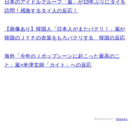
日本のアイドルグループ「嵐」が13年ぶりにタイを
訪問！感激するタイ人の反応！
【画像あり】韓国人「日本人がまたパクリ！」嵐が
韓国のＪＹＰの衣装をもろパクリする 韓国の反応
海外「今年のＪポップシーンに起こった最高のこ
と」嵐×米津玄師「カイト」への反応
References：
theqoo