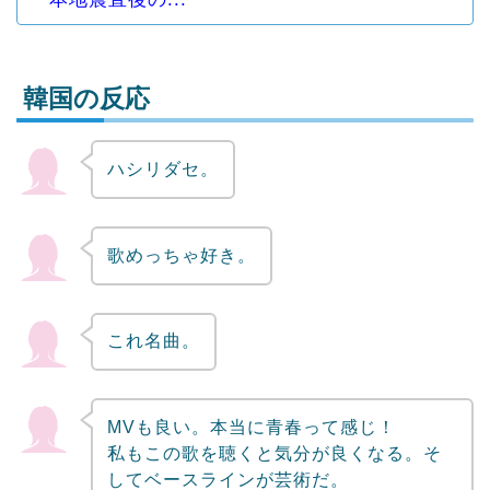
韓国の反応
ハシリダセ。
Powered by livedoor 相互RSS
歌めっちゃ好き。
これ名曲。
MVも良い。本当に青春って感じ！
私もこの歌を聴くと気分が良くなる。そ
してベースラインが芸術だ。