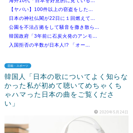
海外10代「日本を好意的に見ている...
【ヤバい】100件以上の窃盗をした...
日本の神社仏閣が22日に１回燃えて...
公園を不法占拠をして騒音を撒き散ら...
韓国政府「3年前に石炭火発のアンモ...
入国拒否の半数が日本人!? 「オー...
芸能・スポーツ
韓国人「日本の歌についてよく知らな
Powered by livedoor 相互RSS
かった私が初めて聴いてめちゃくち
ゃハマった日本の曲をご覧くださ
い」
2020年5月24日