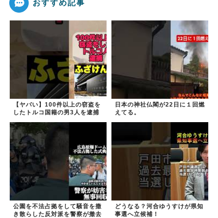
おすすめ記事
【ヤバい】100件以上の窃盗を
日本の神社仏閣が22日に１回燃
したトルコ国籍の男3人を逮捕
えてる。
#移民 #外国人
公園を不法占拠をして騒音を撒
どうなる？河合ゆうすけが県知
き散らした反対派を警察が撤去
事選へ立候補！