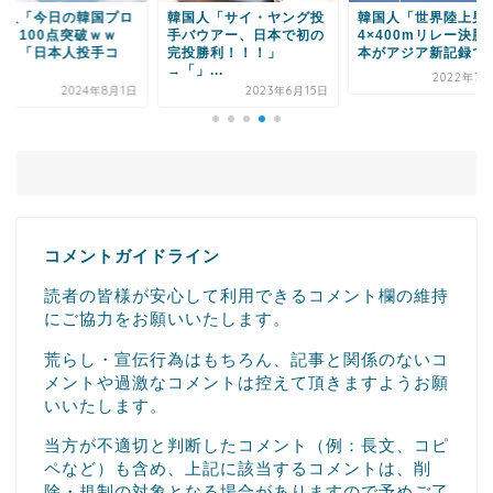
国人「今日の韓国プロ
韓国人「サイ・ヤング投
韓国人「世界陸上男
球、100点突破ｗｗ
手バウアー、日本で初の
4×400mリレー決勝
」→「日本人投手コ
完投勝利！！！」
本がアジア新記録で4.
.
→「」...
2022年7月
2024年8月1日
2023年6月15日
コメントガイドライン
読者の皆様が安心して利用できるコメント欄の維持
にご協力をお願いいたします。
荒らし・宣伝行為はもちろん、記事と関係のないコ
メントや過激なコメントは控えて頂きますようお願
いいたします。
当方が不適切と判断したコメント（例：長文、コピ
ペなど）も含め、上記に該当するコメントは、削
除・規制の対象となる場合がありますので予めご了