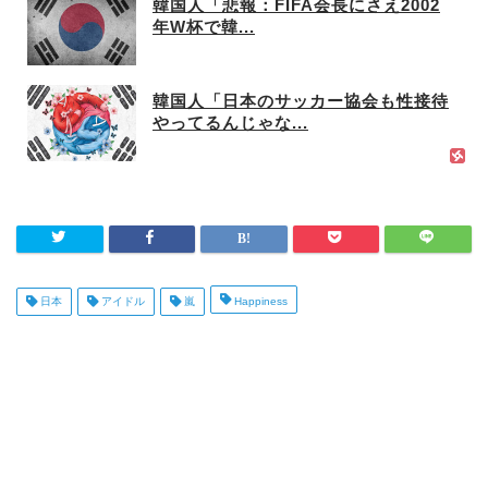
韓国人「悲報：FIFA会長にさえ2002
年W杯で韓...
韓国人「日本のサッカー協会も性接待
やってるんじゃな...
日本
アイドル
嵐
Happiness