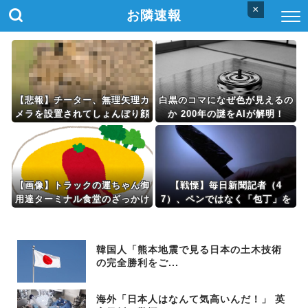
×
お隣速報
【悲報】チーター、無理矢理カ
白黒のコマになぜ色が見えるの
メラを設置されてしょんぼり顔
か 200年の謎をAIが解明！
【画像】トラックの運ちゃん御
【戦慄】毎日新聞記者（4
用達ターミナル食堂のざっかけ
7）、ペンではなく「包丁」を
ないオムライスｗｗｗｗｗｗｗ
握ってしまった結果・・・・・
ｗｗｗ
韓国人「熊本地震で見る日本の土木技術
の完全勝利をご...
海外「日本人はなんて気高いんだ！」 英