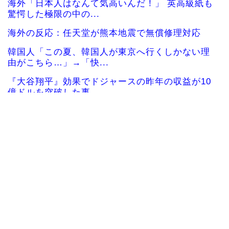
海外「日本人はなんて気高いんだ！」 英高級紙も
驚愕した極限の中の...
海外の反応：任天堂が熊本地震で無償修理対応
韓国人「この夏、韓国人が東京へ行くしかない理
由がこちら…」→「快...
『大谷翔平』効果でドジャースの昨年の収益が10
億ドルを突破した事...
韓国人「韓国に10年間の出場権剥奪や過去ワール
ドカップ、オリンピ...
海外「彼らこそ真のヒーローだ！」手術中に大地
震が起きた熊本総合病...
韓国人「韓国人の日本への好感度が最高記録を達
成した理由」
韓国人「韓国サッカー協会の性接待問題のとんで
もない言い訳がこちら...