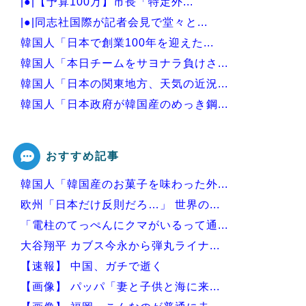
|●|【予算100万】市長「特定外...
|●|同志社国際が記者会見で堂々と...
韓国人「日本で創業100年を迎えた...
韓国人「本日チームをサヨナラ負けさ...
韓国人「日本の関東地方、天気の近況...
韓国人「日本政府が韓国産のめっき鋼...
韓国人「イジョンフ本日の全米が呆れ...
おすすめ記事
韓国人「韓国産のお菓子を味わった外...
Powered by livedoor 相互RSS
欧州「日本だけ反則だろ…」 世界の...
「電柱のてっぺんにクマがいるって通...
大谷翔平 カブス今永から弾丸ライナ...
【速報】 中国、ガチで逝く
【画像】 パッパ「妻と子供と海に来...