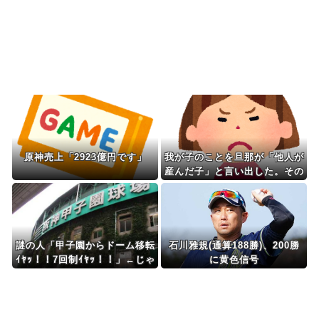
う思ってるんだ…？ど...
Powered by livedoor 相互RSS
原神売上「2923億円です」
我が子のことを旦那が「他人が
産んだ子」と言い出した。その
理由がとんでもない。
謎の人「甲子園からドーム移転
石川雅規(通算188勝)、200勝
ｲﾔｯ！！7回制ｲﾔｯ！！」←じゃ
に黄色信号
あどうすんねん