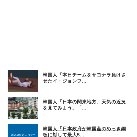
韓国人「本日チームをサヨナラ負けさ
せたイ・ジョンフ...
韓国人「日本の関東地方、天気の近況
を見てみよう」「...
韓国人「日本政府が韓国産のめっき鋼
板に対して最大5...