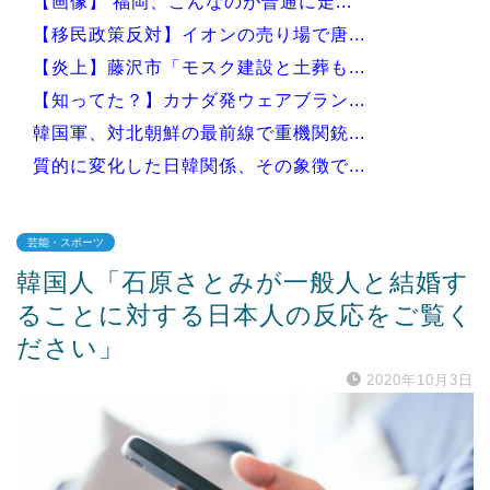
【画像】 福岡、こんなのが普通に走...
【移民政策反対】イオンの売り場で唐...
【炎上】藤沢市「モスク建設と土葬も...
【知ってた？】カナダ発ウェアブラン...
韓国軍、対北朝鮮の最前線で重機関銃...
質的に変化した日韓関係、その象徴で...
芸能・スポーツ
韓国人「石原さとみが一般人と結婚す
Powered by livedoor 相互RSS
ることに対する日本人の反応をご覧く
ださい」
2020年10月3日