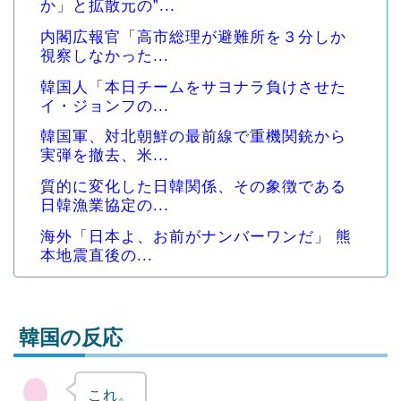
か」と拡散元の”...
内閣広報官「高市総理が避難所を３分しか
視察しなかった...
韓国人「本日チームをサヨナラ負けさせた
イ・ジョンフの...
韓国軍、対北朝鮮の最前線で重機関銃から
実弾を撤去、米...
質的に変化した日韓関係、その象徴である
日韓漁業協定の...
海外「日本よ、お前がナンバーワンだ」 熊
本地震直後の...
韓国の反応
これ。
Powered by livedoor 相互RSS