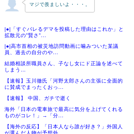
マジで羨ましいよ・・・。
|●|「すぐバレるデマを投稿した理由はこれか」と
拡散元の”賢さ”...
|●|高市首相の被災地訪問動画に噛みついた某議
員、過去の自分のや...
結婚相談所職員さん、子なし女にド正論を述べて
しまう…
【速報】玉川徹氏「河野太郎さんの主張に全面的
に賛成でまったくおっ...
【速報】 中国、ガチで逝く
海外「日本の電車旅で最高に気分を上げてくれる
ものがコレ！」→「分...
【海外の反応】「日本人なら誰が好き？」外国人
が選んだ人物が予想外...