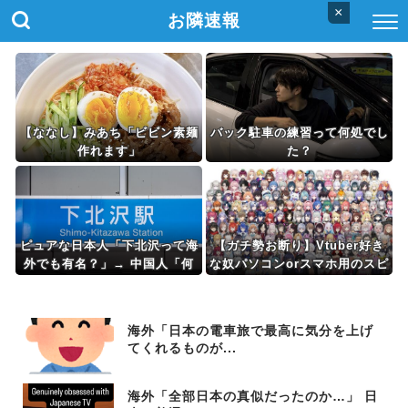
×
お隣速報
【ななし】みあち「ビビン素麺
バック駐車の練習って何処でし
作れます」
た？
ピュアな日本人「下北沢って海
【ガチ勢お断り】Vtuber好き
外でも有名？」→ 中国人「何
な奴パソコンorスマホ用のスピ
も知らない（早口）」
ーカー何使ってる？コスパ良い
の教えてくれ
海外「日本の電車旅で最高に気分を上げ
てくれるものが...
海外「全部日本の真似だったのか…」 日