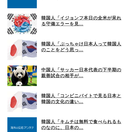
韓国人「イジョンフ本日の全米が呆れ
る守備エラーを見...
韓国人「ぶっちゃけ日本人って韓国人
のことをどう思っ...
中国人「サッカー日本代表の下半期の
親善試合の相手が...
韓国人「コンビニバイトで見る日本と
韓国の文化の違い...
韓国人「キムチは無料で食べられるも
のなのに、日本の...