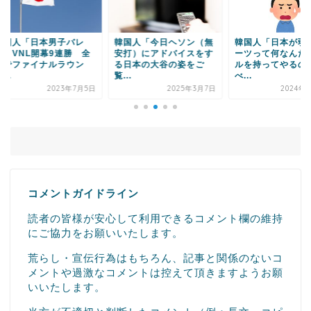
国人「日本男子バレ
韓国人「今日ヘソン（無
韓国人「日本が弱い
、VNL開幕9連勝 全
安打）にアドバイスをす
ーツって何なんだ？
でファイナルラウン
る日本の大谷の姿をご
ルを持ってやるのは
.
覧...
べ...
2023年7月5日
2025年3月7日
2024年11
コメントガイドライン
読者の皆様が安心して利用できるコメント欄の維持
にご協力をお願いいたします。
荒らし・宣伝行為はもちろん、記事と関係のないコ
メントや過激なコメントは控えて頂きますようお願
いいたします。