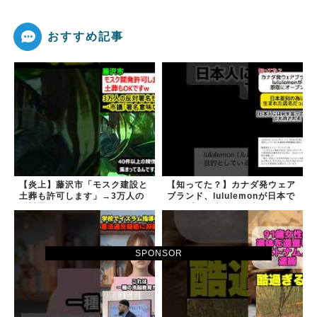
おすすめ記事
【炎上】藤沢市「モスク建設と
【知ってた？】カナダ発ウェア
土葬も許可します」→3万人の
ブランド、lululemonが日本で
反対署名も却下
オープン→店名は日本差別から
できた？
SPONSOR