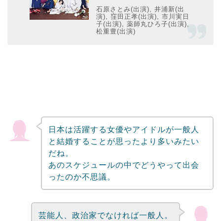
石原さとみ(出演), 井浦新(出
演), 窪田正孝(出演), 市川実日
子(出演), 薬師丸ひろ子(出演),
松重豊(出演)
日本は活躍する女優やアイドルが一般人
と結婚することが思ったより多いみたい
だね。
あのスケジュールの中でどうやって出会
ったのか不思議。
芸能人、政治家でなければ一般人。