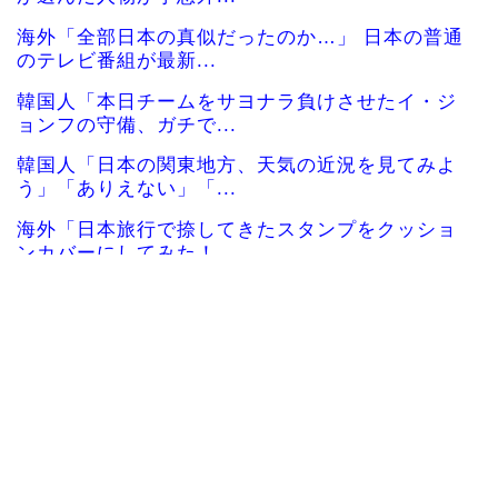
海外「全部日本の真似だったのか…」 日本の普通
のテレビ番組が最新...
韓国人「本日チームをサヨナラ負けさせたイ・ジ
ョンフの守備、ガチで...
韓国人「日本の関東地方、天気の近況を見てみよ
う」「ありえない」「...
海外「日本旅行で捺してきたスタンプをクッショ
ンカバーにしてみた！...
韓国人「日本政府が韓国産のめっき鋼板に対して
最大55.3%の反ダ...
日本人「世界のみんなは普段からタコを食べてる
の？」
韓国人「イジョンフ本日の全米が呆れる守備エラ
ーを見てください！し...
韓国人「ぶっちゃけ日本人って韓国人のことをど