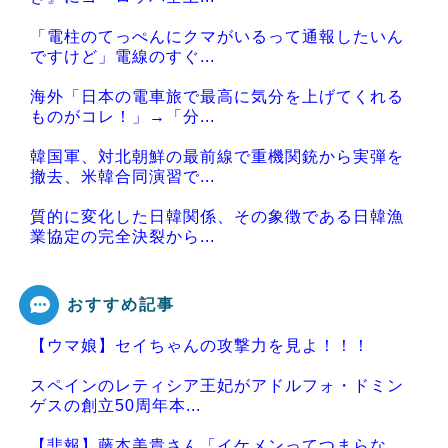
「電柱のてっぺんにクマがいるって通報したいん
ですけど」電線のすぐ...
海外「日本の電車旅で最高に気分を上げてくれる
ものがコレ！」→「分...
韓国軍、対北朝鮮の最前線で重機関銃から実弾を
撤去、米韓合同演習で...
質的に変化した日韓関係、その象徴である日韓漁
業協定の完全決裂から...
おすすめ記事
【ウマ娘】セイちゃんの攻撃力を見よ！！！
Powered by livedoor 相互RSS
スペインのレティシア王妃がアドルフォ・ドミン
ゲスの創立50周年本...
【悲報】藤本美貴さん「イケメンってつまらな