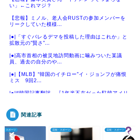
い」←これマジ？
【悲報】ミノル、老人会RUSTの参加メンバーを
リークしていた模様...
|●|「すぐバレるデマを投稿した理由はこれか」と
拡散元の”賢さ”...
|●|高市首相の被災地訪問動画に噛みついた某議
員、過去の自分のや...
|●|【MLB】“韓国のイチロー”イ・ジョンフが痛恨
ミス 9回2...
|●|#韓国記事翻訳 『1年半不在だった駐韓アメリ
カ大使が韓国系...
関連記事
・スポーツ
芸能・スポーツ
芸能・スポーツ
Powered by livedoor 相互RSS