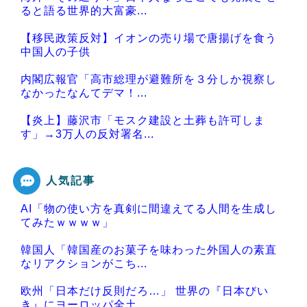
ると語る世界的大富豪...
【移民政策反対】イオンの売り場で唐揚げを食う
中国人の子供
内閣広報官「高市総理が避難所を３分しか視察し
なかったなんてデマ！...
【炎上】藤沢市「モスク建設と土葬も許可しま
す」→3万人の反対署名...
人気記事
AI「物の使い方を真剣に間違えてる人間を生成し
Powered by livedoor 相互RSS
てみたｗｗｗｗ」
韓国人「韓国産のお菓子を味わった外国人の素直
なリアクションがこち...
欧州「日本だけ反則だろ…」 世界の『日本びい
き』にヨーロッパ全土...