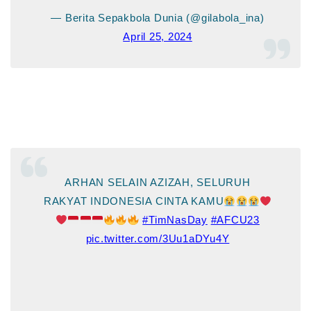
— Berita Sepakbola Dunia (@gilabola_ina)
April 25, 2024
ARHAN SELAIN AZIZAH, SELURUH
RAKYAT INDONESIA CINTA KAMU
#TimNasDay
#AFCU23
pic.twitter.com/3Uu1aDYu4Y