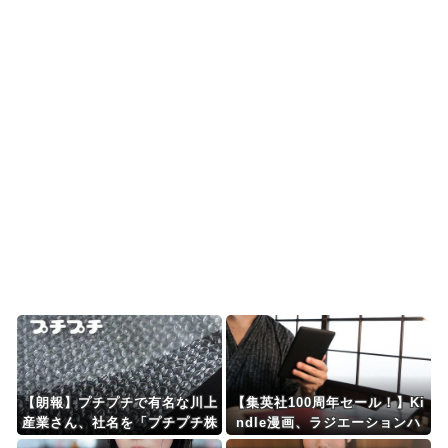
中国人「サッカー日本代表、9月の親善試合の相手
が確定！」 中国人...
【MLB】村上宗隆がミゲル・バルガスの髪の毛で
遊ぶｗｗｗｗ → ...
海外「リアルすぎるだろ・・・」日本にあるテー
マパークを訪れた外国...
海外「日本にはこんな特殊な標識があるんだけど
皆は見たことある？」...
Powered by livedoor 相互RSS
【朗報】プチプチで有名な川上
【集英社100周年セール！】Ki
産業さん、社名を「プチプチ株
ndle漫画、ラジエーションハ
式会社」に変更ｗｗｗｗｗｗｗ
ウス、NANA、逃げ上手の若