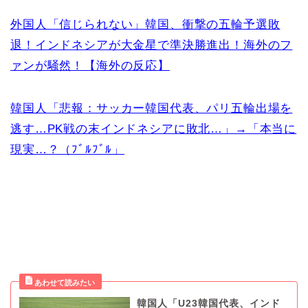
外国人「信じられない」韓国、衝撃の五輪予選敗
退！インドネシアが大金星で準決勝進出！海外のフ
ァンが騒然！【海外の反応】
韓国人「悲報：サッカー韓国代表、パリ五輪出場を
逃す…PK戦の末インドネシアに敗北…」→「本当に
現実…？（ﾌﾞﾙﾌﾞﾙ」
韓国人「U23韓国代表、インド