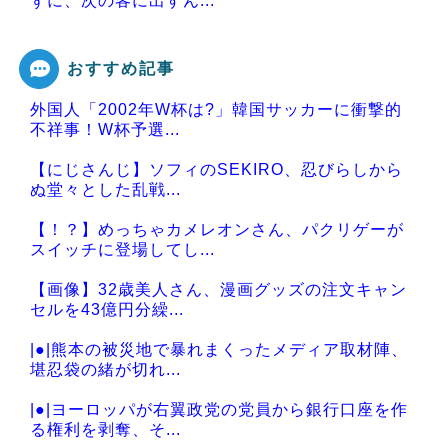
ずに、次の客に出すん...
おすすめ記事
外国人「2002年W杯は?」韓国サッカーに衝撃的
Powered by livedoor 相互RSS
不祥事！W杯予選...
【にじさんじ】ソフィのSEKIRO、忍びらしから
ぬ堂々とした乱戦...
【！？】めっちゃカメレオンさん、パクリゲーが
スイッチに登場してし...
【画像】32歳美人さん、漫画グッズの注文キャン
セルを43億円分繰...
|●|熊本の被災地で暴れまくったメディア取材陣、
堪忍袋の緒が切れ...
|●|ヨーロッパが右翼政党の党員から銀行口座を作
る権利を剥奪、そ...