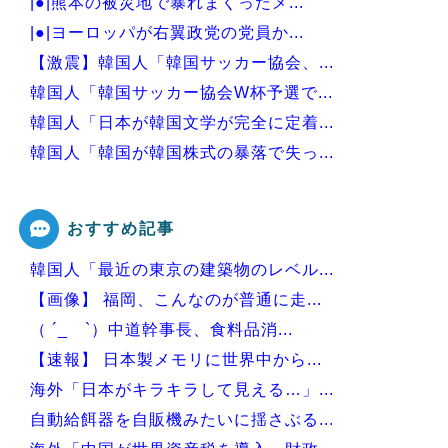
|●|熊本の被災地で暴れまくったメ...
|●|ヨーロッパが右翼政党の党員か...
【激震】韓国人「韓国サッカー協会、...
韓国人「韓国サッカー協会W杯予選で...
韓国人「日本が韓国文学が完全に定着...
韓国人「韓国が韓国株式の暴落で失っ...
韓国人「日本には韓国みたいなドラッ...
おすすめ記事
韓国人「最近の東京の建築物のレベル...
Powered by livedoor 相互RSS
【画像】 福岡、こんなのが普通に走...
（ ´_ゝ`）中道幹事長、食料品消...
【速報】 日本製メモリに世界中から...
海外「日本がキラキラして見える…」...
自動給餌器を自販機みたいに揺さぶる...