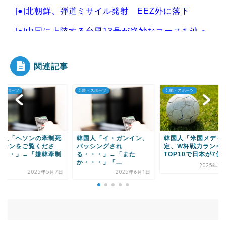
|●|北朝鮮、弾道ミサイル発射 EEZ外に落下
|●|中国に上陸する台風13号が絶妙なコースを辿っ
ている！と話題...
関連記事
・スポーツ
芸能・スポーツ
芸能・スポーツ
Powered by livedoor 相互RSS
国人「ヘソンの牽制死
韓国人「イ・ガンイン、
韓国人「米国メディ
シーンをご覧くださ
パッシングされ
定、W杯戦力ランキ
・・・」→「嫌韓牽制
る・・・」→「また
TOP10で日本が7位..
.
か・・・」「...
2025年1
2025年5月7日
2025年6月1日