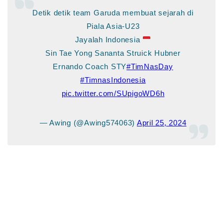
Detik detik team Garuda membuat sejarah di
Piala Asia-U23
Jayalah Indonesia
Sin Tae Yong Sananta Struick Hubner
Ernando Coach STY
#TimNasDay
#TimnasIndonesia
pic.twitter.com/SUpigoWD6h
— Awing (@Awing574063)
April 25, 2024