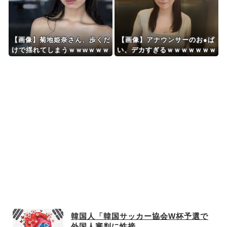
ｗｗｗ
君、アオのハコ、終わりのセラ
フ、ワンパンマン、ワールドト
リガー、左利きのエレンなど！
【画像】菊地姫奈さん、歩くだ
【画像】アナウンサーのお●ぱ
けで揺れてしまうｗｗwｗｗｗ
い、デカすぎるｗｗｗｗｗｗｗ
ｗｗｗｗｗｗ
韓国人「韓国サッカー協会W杯予選で
外国人審判に性接...