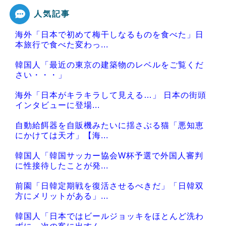
人気記事
海外「日本で初めて梅干しなるものを食べた」日
Powered by livedoor 相互RSS
本旅行で食べた変わっ...
韓国人「最近の東京の建築物のレベルをご覧くだ
さい・・・」
海外「日本がキラキラして見える…」 日本の街頭
インタビューに登場...
自動給餌器を自販機みたいに揺さぶる猫「悪知恵
にかけては天才」【海...
韓国人「韓国サッカー協会W杯予選で外国人審判
に性接待したことが発...
前園「日韓定期戦を復活させるべきだ」「日韓双
方にメリットがある」...
韓国人「日本ではビールジョッキをほとんど洗わ