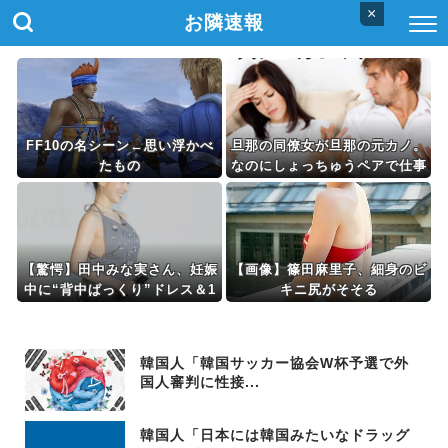
×
お隣速報
FF10の名シーン←思い浮かべ
旦那の同僚女が旦那の元カノ。
たもの
なのにしょっちゅうペアで仕事
してて遅くまで残業したり二人
で出張に行ったり。なんで「今
度の出張は一人で行く」って嘘
つくのかな
【驚愕】田中みな実さん、妊娠
【画像】篠田麻里子、細身のビ
中に“背中ぱっくり”ドレス＆1
キニ尻がそそる
0cm超ヒー
ル・・・・・・・・・
韓国人「韓国サッカー協会W杯予選で外
国人審判に性接...
韓国人「日本には韓国みたいなドラッグ