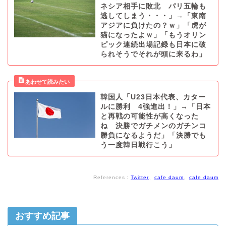
ネシア相手に敗北 パリ五輪も
逃してしまう・・・」→「東南
アジアに負けたの？ｗ」「虎が
猫になったよｗ」「もうオリン
ピック連続出場記録も日本に破
られそうでそれが頭に来るわ」
韓国人「U23日本代表、カター
ルに勝利 4強進出！」→「日本
と再戦の可能性が高くなった
ね 決勝でガチメンのガチンコ
勝負になるようだ」「決勝でも
う一度韓日戦行こう」
References：
Twitter
、
cafe daum
、
cafe daum
おすすめ記事