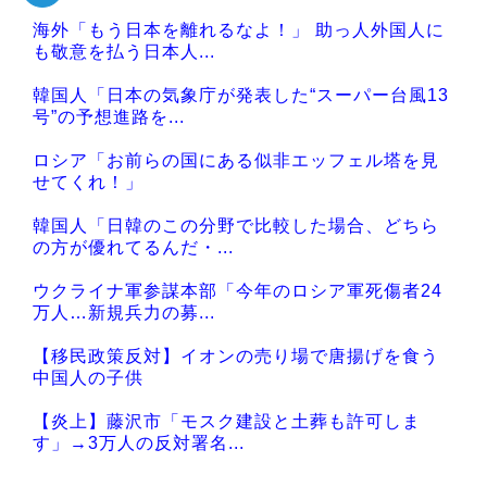
海外「もう日本を離れるなよ！」 助っ人外国人に
も敬意を払う日本人...
韓国人「日本の気象庁が発表した“スーパー台風13
号”の予想進路を...
ロシア「お前らの国にある似非エッフェル塔を見
せてくれ！」
韓国人「日韓のこの分野で比較した場合、どちら
の方が優れてるんだ・...
ウクライナ軍参謀本部「今年のロシア軍死傷者24
万人…新規兵力の募...
【移民政策反対】イオンの売り場で唐揚げを食う
中国人の子供
【炎上】藤沢市「モスク建設と土葬も許可しま
す」→3万人の反対署名...