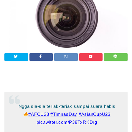
Ngga sia-sia teriak-teriak sampai suara habis
#AFCU23
#TimnasDay
#AsianCupU23
pic.twitter.com/P38TxRKDrg