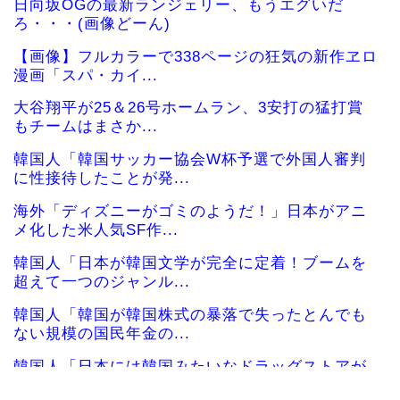
日向坂OGの最新ランジェリー、もうエグいだ
ろ・・・(画像どーん)
【画像】フルカラーで338ページの狂気の新作ヱロ
漫画「スパ・カイ...
大谷翔平が25＆26号ホームラン、3安打の猛打賞
もチームはまさか...
韓国人「韓国サッカー協会W杯予選で外国人審判
に性接待したことが発...
海外「ディズニーがゴミのようだ！」日本がアニ
メ化した米人気SF作...
韓国人「日本が韓国文学が完全に定着！ブームを
超えて一つのジャンル...
韓国人「韓国が韓国株式の暴落で失ったとんでも
ない規模の国民年金の...
韓国人「日本には韓国みたいなドラッグストアが
ないので韓国が羨まし...