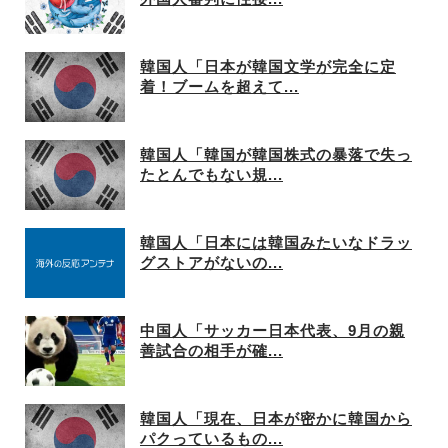
韓国人「日本が韓国文学が完全に定
着！ブームを超えて...
韓国人「韓国が韓国株式の暴落で失っ
たとんでもない規...
韓国人「日本には韓国みたいなドラッ
グストアがないの...
中国人「サッカー日本代表、9月の親
善試合の相手が確...
韓国人「現在、日本が密かに韓国から
パクっているもの...