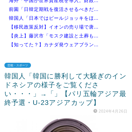
海外「中国が世界資産税を導入。財政...
前園「日韓定期戦を復活させるべきだ...
韓国人「日本ではビールジョッキをほ...
【移民政策反対】イオンの売り場で唐...
【炎上】藤沢市「モスク建設と土葬も...
【知ってた？】カナダ発ウェアブラン...
芸能・スポーツ
韓国人「韓国に勝利して大騒ぎのイン
Powered by livedoor 相互RSS
ドネシアの様子をご覧くださ
い・・・」→「」【パリ五輪アジア最
終予選・U-23アジアカップ】
2024年4月26日