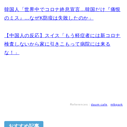
韓国人「世界中でコロナ終息宣言…韓国だけ『痛恨
のミス』…なぜK防疫は失敗したのか」
【中国人の反応】スイス「もう軽症者には新コロナ
検査しないから家に引きこもって病院には来る
な！」
References：
daum cafe
、
mlbpark
おすすめ記事