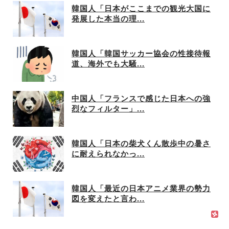
韓国人「日本がここまでの観光大国に
発展した本当の理...
韓国人「韓国サッカー協会の性接待報
道、海外でも大騒...
中国人「フランスで感じた日本への強
烈なフィルター」...
韓国人「日本の柴犬くん散歩中の暑さ
に耐えられなかっ...
韓国人「最近の日本アニメ業界の勢力
図を変えたと言わ...