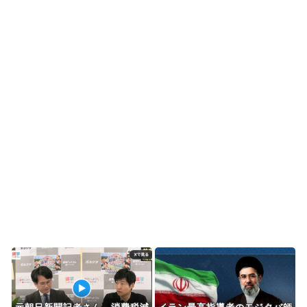
海外「日本の甲子園で飛び出した高校生とは思え
ないハイレベルなプレ...
韓国人「日本の某全国チェーン店の商品写真が話
題になっている理由が...
韓国人「手術中に震度6強の地震、その時の日本の
医療スタッフたちの...
韓国人「アナログの国日本で高級車を買うと葬儀
屋さんみたいになりま...
Powered by livedoor 相互RSS