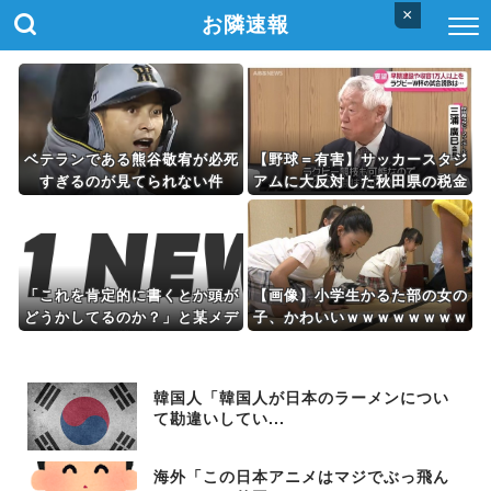
×
お隣速報
ベテランである熊谷敬宥が必死
【野球＝有害】サッカースタジ
すぎるのが見てられない件
アムに大反対した秋田県の税金
の使い方がこちら
「これを肯定的に書くとか頭が
【画像】小学生かるた部の女の
どうかしてるのか？」と某メデ
子、かわいいｗｗｗｗｗｗｗｗ
ィアの焚書称賛記事にツッコミ
ｗ
殺到、自分で本屋を作るとかそ
ういう話かと思ったら……
韓国人「韓国人が日本のラーメンについ
て勘違いしてい...
海外「この日本アニメはマジでぶっ飛ん