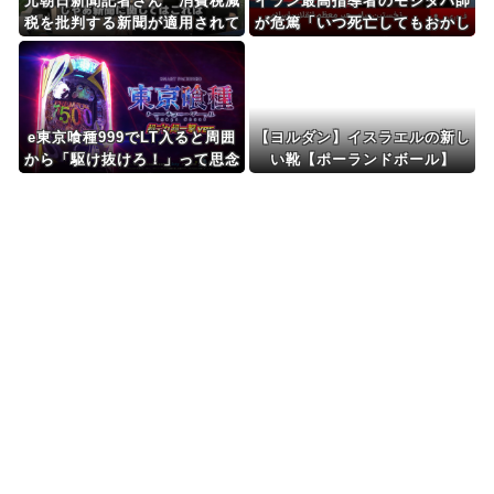
元朝日新聞記者さん 消費税減
イラン最高指導者のモジタバ師
税を批判する新聞が適用されて
が危篤「いつ死亡してもおかし
いる軽減税率の闇に触れてしま
くない」…イラン大統領「意思
う「自分たちだけが特別扱いさ
疎通はかなり難しい」！
れる理由を社説で論じてほし
い」【HotTweets】
e東京喰種999でLT入ると周囲
【ヨルダン】イスラエルの新し
から「駆け抜けろ！」って思念
い靴【ポーランドボール】
を凄まじく感じる…