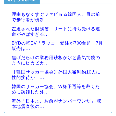
理由もなくすぐファビョる韓国人、目の前
で歩行者が横断...
左遷された財務省エリートに待ち受ける運
命がやばすぎる...
BYDの軽EV「ラッコ」受注が700台超 7月
販売は...
焦げだらけの業務用鉄板が水と蒸気で鏡の
ようにピカピカ...
【韓国サッカー協会】外国人審判約10人に
性的接待か ...
韓国のサッカー協会、W杯予選等を裁くた
めに訪韓した外...
海外「日本よ、お前がナンバーワンだ」 熊
本地震直後の...