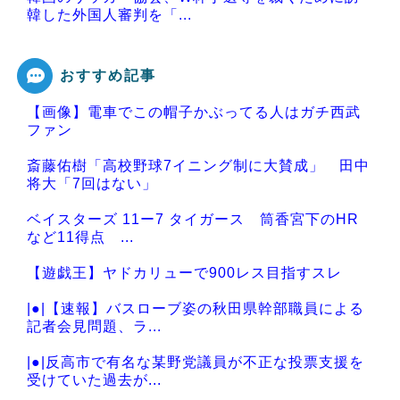
韓した外国人審判を「...
おすすめ記事
【画像】電車でこの帽子かぶってる人はガチ西武
Powered by livedoor 相互RSS
ファン
斎藤佑樹「高校野球7イニング制に大賛成」 田中
将大「7回はない」
ベイスターズ 11ー7 タイガース 筒香宮下のHR
など11得点 ...
【遊戯王】ヤドカリューで900レス目指すスレ
|●|【速報】バスローブ姿の秋田県幹部職員による
記者会見問題、ラ...
|●|反高市で有名な某野党議員が不正な投票支援を
受けていた過去が...