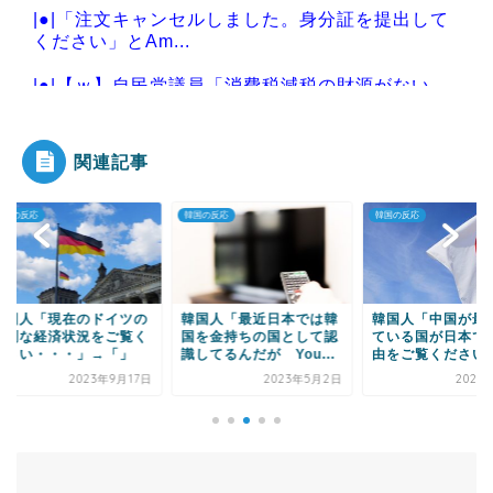
|●|「注文キャンセルしました。身分証を提出して
ください」とAm...
|●|【ｗ】自民党議員「消費税減税の財源がない
ー！」 → 片山財...
関連記事
の反応
韓国の反応
韓国の反応
Powered by livedoor 相互RSS
国人「現在のドイツの
韓国人「最近日本では韓
韓国人「中国が最も
刻な経済状況をご覧く
国を金持ちの国として認
ている国が日本であ
さい・・・」→「」
識してるんだが You...
由をご覧ください」
2023年9月17日
2023年5月2日
2020年9