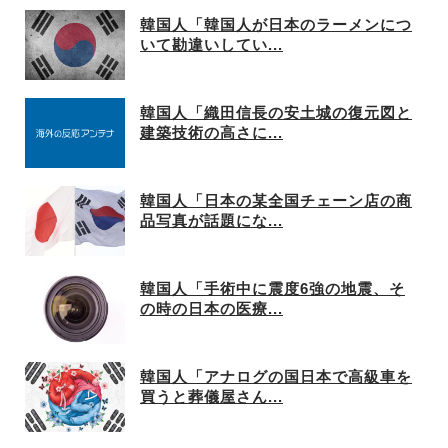
韓国人「韓国人が日本のラーメンにつ
いて勘違いしてい...
韓国人「織田信長の安土城の復元図と
建築技術の高さに...
韓国人「日本の某全国チェーン店の商
品写真が話題にな...
韓国人「手術中に震度6強の地震、そ
の時の日本の医療...
韓国人「アナログの国日本で高級車を
買うと葬儀屋さん...