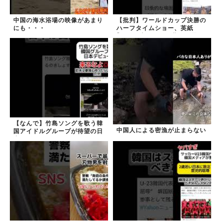
中国の海水浴場の映像があまり
【批判】ワールドカップ決勝の
にも・・・
ハーフタイムショー、英紙
｢BTSが出てきて悪夢かと思っ
た｣
【なんで】竹島ソングを歌う韓
中国人による密漁が止まらない
国アイドルグループが待望の日
本デビュー