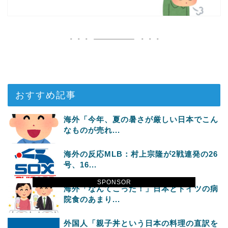
おすすめ記事
海外「今年、夏の暑さが厳しい日本でこん
なものが売れ...
海外の反応MLB：村上宗隆が2戦連発の26
号、16...
SPONSOR
海外「なんてこった！」日本とドイツの病
院食のあまり...
外国人「親子丼という日本の料理の直訳を