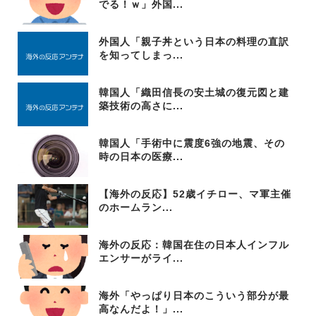
でる！ｗ」外国...
外国人「親子丼という日本の料理の直訳
を知ってしまっ...
韓国人「織田信長の安土城の復元図と建
築技術の高さに...
韓国人「手術中に震度6強の地震、その
時の日本の医療...
【海外の反応】52歳イチロー、マ軍主催
のホームラン...
海外の反応：韓国在住の日本人インフル
エンサーがライ...
海外「やっぱり日本のこういう部分が最
高なんだよ！」...