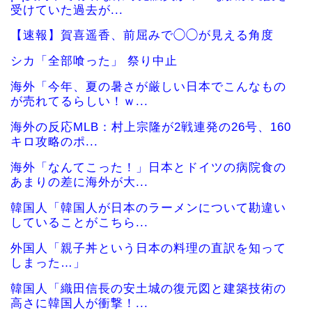
受けていた過去が...
【速報】賀喜遥香、前屈みで◯◯が見える角度
シカ「全部喰った」 祭り中止
海外「今年、夏の暑さが厳しい日本でこんなもの
が売れてるらしい！ｗ...
海外の反応MLB：村上宗隆が2戦連発の26号、160
キロ攻略のポ...
海外「なんてこった！」日本とドイツの病院食の
あまりの差に海外が大...
韓国人「韓国人が日本のラーメンについて勘違い
していることがこちら...
外国人「親子丼という日本の料理の直訳を知って
しまった…」
韓国人「織田信長の安土城の復元図と建築技術の
高さに韓国人が衝撃！...