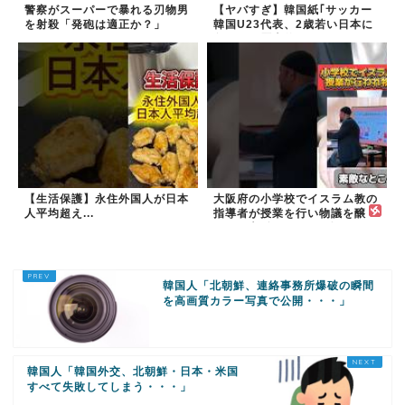
警察がスーパーで暴れる刃物男
【ヤバすぎ】韓国紙｢サッカー
を射殺「発砲は適正か？」
韓国U23代表、2歳若い日本に
負けると歴史的屈辱｣
【生活保護】永住外国人が日本
大阪府の小学校でイスラム教の
人平均超え...
指導者が授業を行い物議を醸
す！ #大阪 #イスラム教 #モス
ク
韓国人「北朝鮮、連絡事務所爆破の瞬間
を高画質カラー写真で公開・・・」
韓国人「韓国外交、北朝鮮・日本・米国
すべて失敗してしまう・・・」