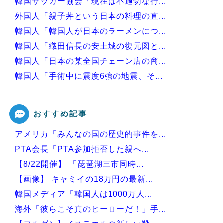
韓国サッカー協会「現在は不適切な行...
外国人「親子丼という日本の料理の直...
韓国人「韓国人が日本のラーメンにつ...
韓国人「織田信長の安土城の復元図と...
韓国人「日本の某全国チェーン店の商...
韓国人「手術中に震度6強の地震、そ...
韓国人「アナログの国日本で高級車を...
おすすめ記事
アメリカ「みんなの国の歴史的事件を...
Powered by livedoor 相互RSS
PTA会長「PTA参加拒否した親へ...
【8/22開催】 「琵琶湖三市同時...
【画像】 キャミイの18万円の最新...
韓国メディア「韓国人は1000万人...
海外「彼らこそ真のヒーローだ！」手...