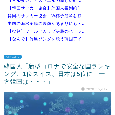
【ヨルダン】イスラエルの新しい靴 ...
【韓国サッカー協会】外国人審判約1...
韓国のサッカー協会、W杯予選等を裁...
中国の海水浴場の映像があまりにも・...
【批判】ワールドカップ決勝のハーフ...
【なんで】竹島ソングを歌う韓国アイ...
韓国の反応
韓国人「新型コロナで安全な国ランキ
Powered by livedoor 相互RSS
ング、1位スイス、日本は5位に 一
方韓国は・・・」
2020年6月17日