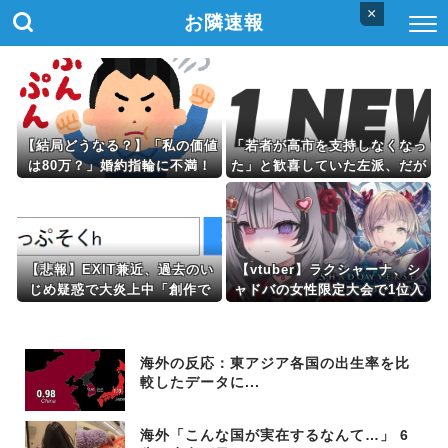
×
お隣速報
【結局どうなる？】「私の価値
「若者が高市を支持しなくなっ
は80万？」婚約指輪に不満！
た」と歓喜していた左派、だが
彼氏への不満祝い続ける女の末
高市内閣が消費税減税を実現し
路がコレｗｗｗｗ
た結果……
【悲報】EXIT兼近、過去のい
【vtuber】ラクシャーナ、シ
じめ疑惑で大炎上中「創作で
ャドバの女性限定大会で1位入
す」と釈明もSNSで反論相次
賞
ぐｗｗｗｗ
海外の反応：東アジア各国の出生率を比
較したデータに...
海外「こんな国が実在するなんて…」 6