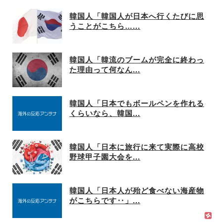
韓国人「韓国人が日本へ行くたびに思
うことがこちら…...
韓国人「韓流のブームが完全に終わっ
た理由って何なん...
韓国人「日本でもボールペンを作れる
くらいなら、韓国...
韓国人「日本に旅行に来て実際に高校
野球甲子園大会を...
韓国人「日本人が殆ど食べない海産物
がこちらです‥」...