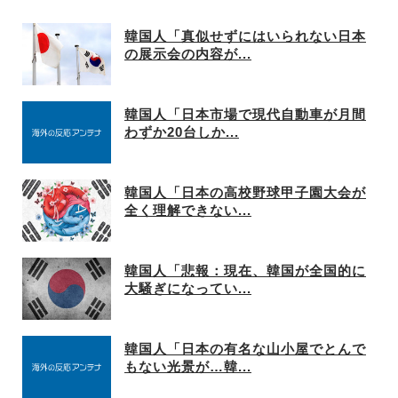
韓国人「真似せずにはいられない日本
の展示会の内容が...
韓国人「日本市場で現代自動車が月間
わずか20台しか...
韓国人「日本の高校野球甲子園大会が
全く理解できない...
韓国人「悲報：現在、韓国が全国的に
大騒ぎになってい...
韓国人「日本の有名な山小屋でとんで
もない光景が…韓...