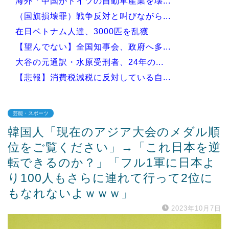
海外「中国がドイツの自動車産業を壊...
（国旗損壊罪）戦争反対と叫びながら...
在日ベトナム人達、3000匹を乱獲
【望んでない】全国知事会、政府へ多...
大谷の元通訳・水原受刑者、24年の...
【悲報】消費税減税に反対している自...
芸能・スポーツ
韓国人「現在のアジア大会のメダル順
Powered by livedoor 相互RSS
位をご覧ください」→「これ日本を逆
転できるのか？」「フル1軍に日本よ
り100人もさらに連れて行って2位に
もなれないよｗｗｗ」
2023年10月7日