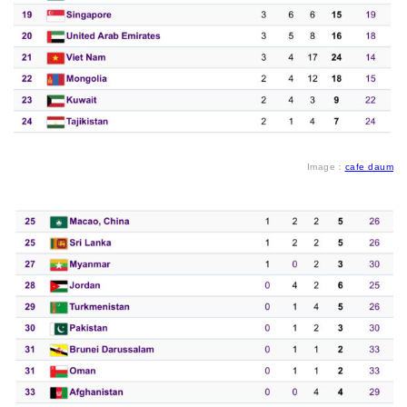
Image：
cafe daum