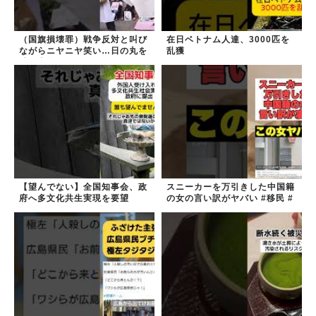
（国旗損壊罪）戦争反対と叫び
在日ベトナム人達、3000匹を
ながらニヤニヤ笑い…日の丸を
乱獲
破る内輪ネタをして一般国民か
らドン引きされ...
【望んでない】全国知事会、政
スニーカーを万引きした中国籍
府へ多文化共生実現を要望
の女の言い訳がヤバい #移民 #
外国人 #ニュース