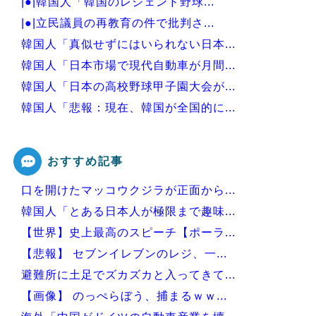
|●|韓国人「韓国のレジェンド野球...
|●|立民議員の再教育の件で批判さ...
韓国人「真似せずにはいられない日本...
韓国人「日本市場で現代自動車が月間...
韓国人「日本の高校野球甲子園大会が...
韓国人「悲報：現在、韓国が全国的に...
韓国人「日本の有名な山小屋でとんで...
おすすめ記事
口を開けたマッコウクジラが正面から...
Powered by livedoor 相互RSS
韓国人「とある日本人が極限まで趣味...
【世界】史上最高のスピーチ【ポーラ...
【悲報】 セブンイレブンのレジ、一...
避難所に土足でズカズカと入ってきて...
【画像】 のっぺらぼう、捕まるｗｗ...