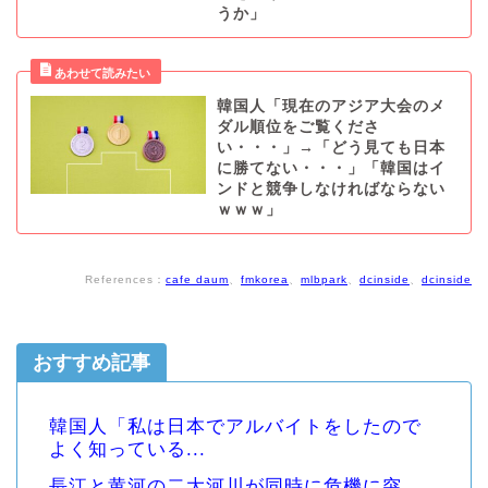
うか」
韓国人「現在のアジア大会のメ
ダル順位をご覧くださ
い・・・」→「どう見ても日本
に勝てない・・・」「韓国はイ
ンドと競争しなければならない
ｗｗｗ」
References：
cafe daum
、
fmkorea
、
mlbpark
、
dcinside
、
dcinside
おすすめ記事
韓国人「私は日本でアルバイトをしたので
よく知っている...
長江と黄河の二大河川が同時に危機に突