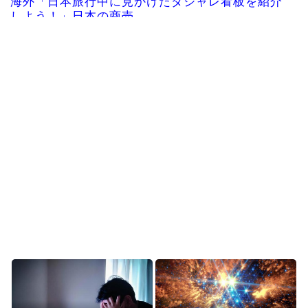
海外「日本旅行中に見かけたダジャレ看板を紹介
しよう！」日本の商売...
韓国「今現在、世界的に最も有名なお前らの国の
人物は誰になる？」
韓国人「日本の高校野球甲子園大会が全く理解で
きないんですけど…」
韓国人「悲報：現在、韓国が全国的に大騒ぎにな
っている理由がこちら...
韓国人「日本の有名な山小屋でとんでもない光景
が…韓国人観光客のモ...
Powered by livedoor 相互RSS