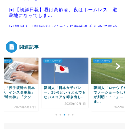
|●|【朝鮮日報】昼は高齢者、夜はホームレス…避
暑地になってしま...
|●|韓国人「韓国のレジェンド野球選手を全て集め
たら、MLBワー...
関連記事
・スポーツ
芸能・スポーツ
芸能・スポーツ
Powered by livedoor 相互RSS
国人「投手復帰の日本
韓国人「日本女子バレ
韓国人「ロナウドが
大谷、インスタ更新」
ー、25-0というとんでも
でノーショーをした
「野球の神」「クソ
ないスコアを叩き出し...
が判明・・・」→「
.
ま...
2023年10月1日
2025年6月17日
2022年12