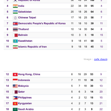
Image：
cafe daum