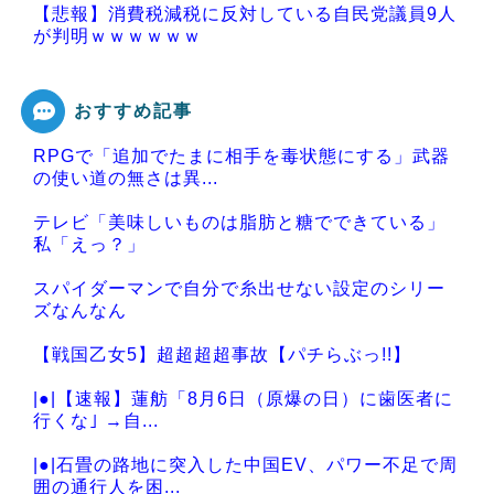
【悲報】消費税減税に反対している自民党議員9人
が判明ｗｗｗｗｗｗ
おすすめ記事
RPGで「追加でたまに相手を毒状態にする」武器
Powered by livedoor 相互RSS
の使い道の無さは異...
テレビ「美味しいものは脂肪と糖でできている」
私「えっ？」
スパイダーマンで自分で糸出せない設定のシリー
ズなんなん
【戦国乙女5】超超超超事故【パチらぶっ!!】
|●|【速報】蓮舫「8月6日（原爆の日）に歯医者に
行くな｣ →自...
|●|石畳の路地に突入した中国EV、パワー不足で周
囲の通行人を困...