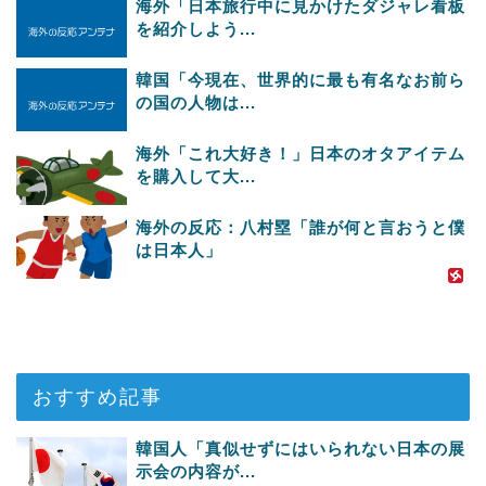
海外「日本旅行中に見かけたダジャレ看板
を紹介しよう...
韓国「今現在、世界的に最も有名なお前ら
の国の人物は...
海外「これ大好き！」日本のオタアイテム
を購入して大...
海外の反応：八村塁「誰が何と言おうと僕
は日本人」
おすすめ記事
韓国人「真似せずにはいられない日本の展
示会の内容が...