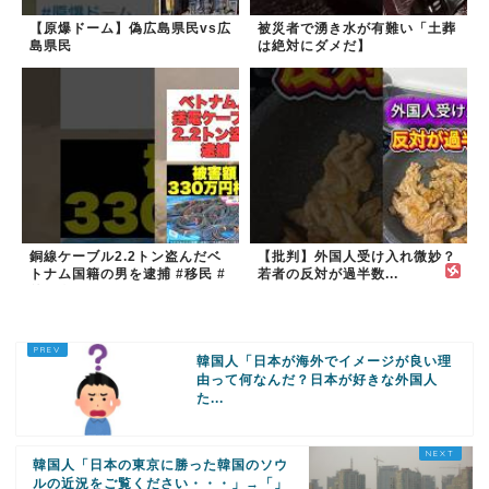
【原爆ドーム】偽広島県民vs広
被災者で湧き水が有難い「土葬
島県民
は絶対にダメだ】
銅線ケーブル2.2トン盗んだベ
【批判】外国人受け入れ微妙？
トナム国籍の男を逮捕 #移民 #
若者の反対が過半数...
外国人 #ニュース
韓国人「日本が海外でイメージが良い理
由って何なんだ？日本が好きな外国人
た...
韓国人「日本の東京に勝った韓国のソウ
ルの近況をご覧ください・・・」→「」