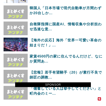
韓国人「日本市場で現代自動車が月間わず
か20台しか...
自衛隊指揮に国産AI、情報収集や分析担わ
せ迅速な意...
【海外の反応】海外「世界一可愛い革命の
始まりだ！」...
家賃4500円の家に住んでるんだけど、なに
か質問あ...
【悲報】若手有望騎手（20）が素行不良で
師匠の調教...
SPONSOR
「備蓄している人は挙手してください」と
町内会のミー...