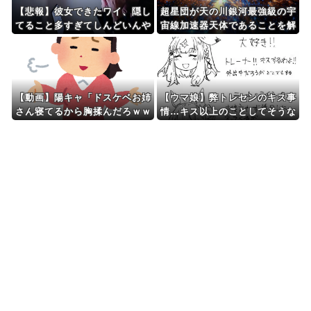
【悲報】彼女できたワイ、隠し
超星団が天の川銀河最強級の宇
てること多すぎてしんどいんや
宙線加速器天体であることを解
が
明…岐阜大！
【動画】陽キャ「ドスケベお姉
【ウマ娘】弊トレセンのキス事
さん寝てるから胸揉んだろｗｗ
情…キス以上のことしてそうな
ｗ」
やつが何人かいない？